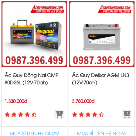
Ắc Quy Đồng Nai CMF
Ắc Quy Delkor AGM LN3
80D26L (12V-70ah)
(12V-70ah)
1.330.000đ
3.780.000đ
MUA SỈ LIÊN HỆ NGAY
MUA SỈ LIÊN HỆ NGAY