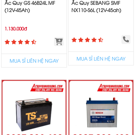
Ắc Quy GS 46B24L MF
Ắc Quy SEBANG SMF
(12V-45Ah)
NX110-S6L (12V-45ah)
1.130.000đ
MUA SỈ LIÊN HỆ NGAY
MUA SỈ LIÊN HỆ NGAY