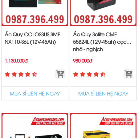
Ắc Quy COLOSSUS SMF
Ắc Quy Solite CMF
NX110-S6L (12V-45Ah)
55B24L (12V-45ah) cọc
nhỏ - nghịch
1.130.000đ
980.000đ
MUA SỈ LIÊN HỆ NGAY
MUA SỈ LIÊN HỆ NGAY