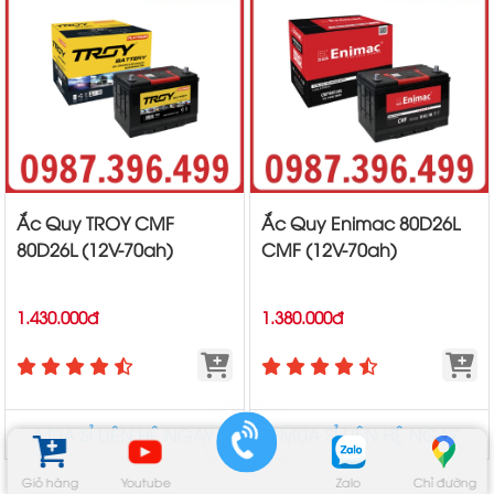
Ắc Quy TROY CMF
Ắc Quy Enimac 80D26L
80D26L (12V-70ah)
CMF (12V-70ah)
1.430.000đ
1.380.000đ
MUA SỈ LIÊN HỆ NGAY
MUA SỈ LIÊN HỆ NGAY
Giỏ hàng
Youtube
Zalo
Chỉ đường