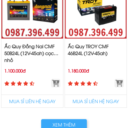
Ắc Quy Đồng Nai CMF
Ắc Quy TROY CMF
50B24L (12V-45ah) cọc
46B24L (12V-45ah)
nhỏ
1.100.000đ
1.180.000đ
MUA SỈ LIÊN HỆ NGAY
MUA SỈ LIÊN HỆ NGAY
XEM THÊM