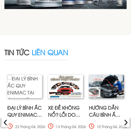
TIN TỨC
LIÊN QUAN
ĐẠI LÝ BÌNH ẮC
XE ĐỀ KHÔNG
HƯỚNG DẪN
‹
›
QUY ENIMAC
NỔ? LỖI DO
CÂU BÌNH ẮC
TẠI QUY NHƠN
ẮC QUY ,
QUY CỨU HỘ
23 Tháng 04, 2026
13 Tháng 04, 2026
10 Tháng 04, 2026
DYNAMO HAY
XE VINFAST