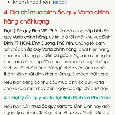
Kham khảo thêm
tại đây
4. Địa chỉ mua bình ắc quy Varta chính
hãng chất lượng:
Đại Lý ắc quy Bình Việt Phát
là nhà cung cấp
bình ắc
quy Varta chính hãng
, uy tín, giá tốt nhất khu vực
Bình
Định
,
TP HCM
,
Bình Dương
,
Phú Yên
. Chúng tôi cam
kết chỉ bán
ắc quy Varta chính hãng
, phát hiện hàng
nhái hoặc hàng giả
đền bù gấp 3
. Ngoài ra chúng tôi
còn cam kết mang đến cho quý khách hàng những
dịch vụ tốt nhất cùng đội ngũ nhân viên lành nghề,
thân thiện nhất định không làm quý khách thất vọng.
Nếu bạn đang có nhu cầu mua bình ắc quy Varta
cho xe của mình hãy đến ngay các địa chỉ dưới đây:
4.1 Đại lý ắc quy Varta tại Bình Định và Phú Yên:
Nếu bạn cần
mua ắc quy Varta tại Bình Định
hãy đến
ngay địa chỉ sau: 35 Điện Biên Phủ, Quy Nhơn, Gia Lai