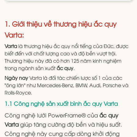
1. Giới thiệu về thương hiệu ắc quy
Varta:
Varta
là thương hiệu ắc quy nổi tiếng của Đức, được
biết đến với chất lượng cao và độ bền vượt trội.
Thương hiệu này đã có hơn 125 năm kinh nghiệm
trong ngành sản xuất
ắc quy
.
Ngày nay
Varta là đối tác chiến lược số 1 của các
"ông lớn" như Mercedes-Benz, BMW, Audi, Porsche và
Rolls-Royce.
1.1 Công nghệ sản xuất bình ắc quy Varta
Công nghệ lưới PowerFrame® của
ắc quy
Varta
giúp tăng cường độ bền và hiệu suất.
Công nghệ này cung cấp dòng khởi động