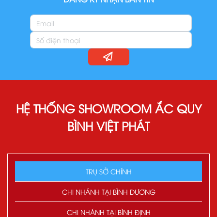
HỆ THỐNG SHOWROOM ẮC QUY
BÌNH VIỆT PHÁT
TRỤ SỞ CHÍNH
CHI NHÁNH TẠI BÌNH DƯƠNG
CHI NHÁNH TẠI BÌNH ĐỊNH