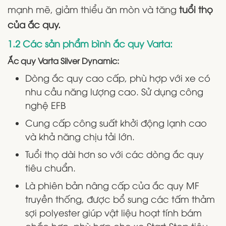
mạnh mẽ, giảm thiểu ăn mòn và tăng
tuổi thọ
của ắc quy.
1.2 Các sản phẩm bình ắc quy Varta:
Ắc quy Varta Silver Dynamic:
Dòng ắc quy cao cấp, phù hợp với xe có
nhu cầu năng lượng cao. Sử dụng công
nghệ EFB
Cung cấp công suất khởi động lạnh cao
và khả năng chịu tải lớn.
Tuổi thọ dài hơn so với các dòng ắc quy
tiêu chuẩn.
Là phiên bản nâng cấp của ắc quy MF
truyền thống, được bổ sung các tấm thảm
sợi polyester giúp vật liệu hoạt tính bám
chắc hơn, phù hợp cho xe Start-Stop tiêu