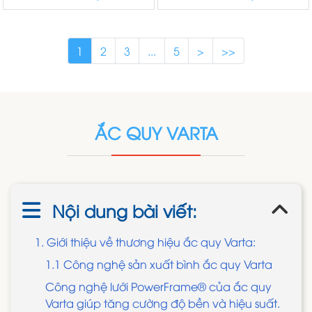
1
2
3
...
5
>
>>
ẮC QUY VARTA
Nội dung bài viết:
1. Giới thiệu về thương hiệu ắc quy Varta:
1.1 Công nghệ sản xuất bình ắc quy Varta
Công nghệ lưới PowerFrame® của ắc quy
Varta giúp tăng cường độ bền và hiệu suất.