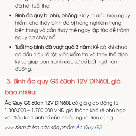
đã hết tuổi thọ.
Bình ắc quy bị phù, phồng:
Đây là dấu hiệu nguy
hiểm, cho thấy bình đã bị hỏng nghiêm trọng
bên trong và cần thay thế ngay lập tức để tránh
nguy cơ cháy nổ.
Tuổi thọ bình đã vượt quá 3 năm:
Kể cả khi chưa
có dấu hiệu rõ rệt, việc kiểm tra và thay thế định
kỳ sẽ giúp bạn tránh các sự cố bất ngờ trên
đường.
3. Bình ắc quy GS 60ah 12V DIN60L giá
bao nhiêu:
Ắc Quy GS 60ah 12V DIN60L c
ó giá giao động từ
1.300.000 – 1.700.000 VNĐ giá thành khá rẻ phù hợp
với điều kiện kinh tế của nhiều người tiêu dùng.
>>> Xem thêm các sản phẩm
Ắc Quy GS