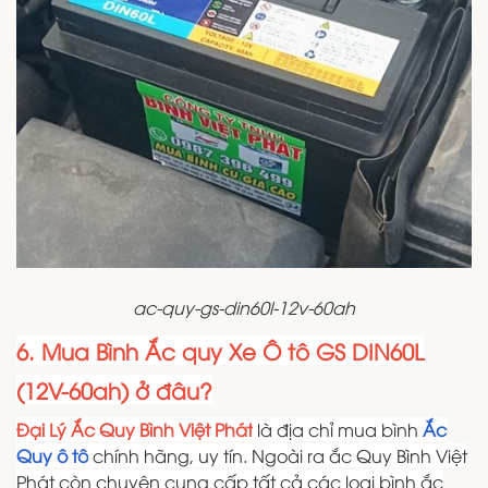
ac-quy-gs-din60l-12v-60ah
6. Mua Bình Ắc quy Xe Ô tô GS DIN60L
(12V-60ah) ở đâu?
Đại Lý Ắc Quy Bình Việt Phát
là địa chỉ mua bình
Ắc
Quy ô tô
chính hãng, uy tín. Ngoài ra ắc Quy Bình Việt
Phát còn chuyên cung cấp tất cả các loại bình ắc