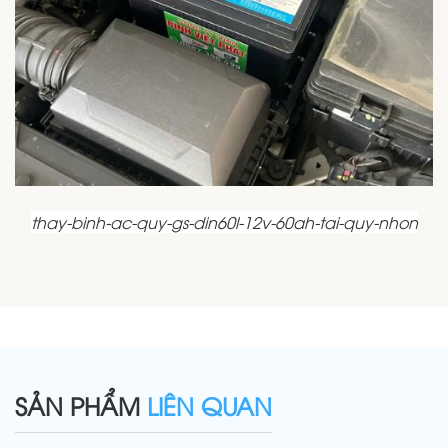
thay-binh-ac-quy-gs-din60l-12v-60ah-tai-quy-nhon
SẢN PHẨM
LIÊN QUAN