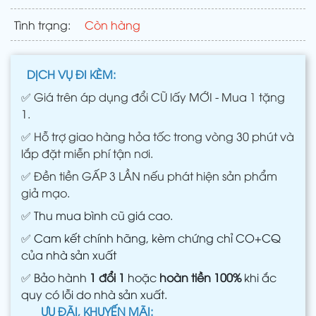
Tình trạng:
Còn hàng
DỊCH VỤ ĐI KÈM:
✅
Giá trên áp dụng đổi CŨ lấy MỚI - Mua 1 tặng
1.
✅
Hỗ trợ giao hàng hỏa tốc trong vòng 30 phút và
lắp đặt miễn phí tận nơi.
✅
Đền tiền GẤP 3 LẦN nếu phát hiện sản phẩm
giả mạo.
✅
Thu mua bình cũ giá cao.
✅
Cam kết chính hãng, kèm chứng chỉ CO+CQ
của nhà sản xuất
✅
Bảo hành
1 đổi 1
hoặc
hoàn tiền 100%
khi ắc
quy có lỗi do nhà sản xuất.
ƯU ĐÃI, KHUYẾN MÃI: