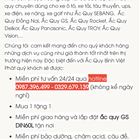
quy chuyên dùng cho xe ô tô, xe tải, tàu thuyền, ups,
xe điện, xe nâng, xe golf như Ắc Quy SEBANG, Ắc
Quy Đồng Nai, Ắc Quy GS, Ắc Quy Rocket, Ắc Quy
Delkor, Ắc Quy Panasonic, Ắc Quy TROY, Ắc Quy
Vision,...
Chúng tôi cam kết mang đến cho quý khách hàng
những dịch vụ cũng như giá thành tốt nhất trên thị
trường hiện nay. Đặc biệt đến với Ắc Quy Bình Việt
Phát quý khách sẽ được:
Miễn phí tư vấn 24/24 qua
hotline
0987.396.499 - 0329.679.139
(không kể ngày
nghỉ)
Mua 1 tặng 1
Miễn phí giao hàng và lắp đặt
ắc quy GS
DIN60L
tận nơi
Miễn phí bảo dưỡng, châm acid, câu đề,