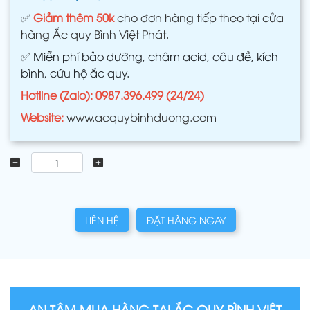
✅
Giảm thêm 50k
cho đơn hàng tiếp theo tại cửa
hàng Ắc quy Bình Việt Phát.
✅
Miễn phí bảo dưỡng, châm acid, câu đề, kích
bình, cứu hộ ắc quy.
Hotline (Zalo): 0987.396.499 (24/24)
Website:
www.acquybinhduong.com
LIÊN HỆ
ĐẶT HÀNG NGAY
AN TÂM MUA HÀNG TẠI ẮC QUY BÌNH VIỆT