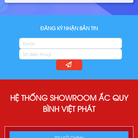
ĐĂNG KÝ NHẬN BẢN TIN
HỆ THỐNG SHOWROOM ẮC QUY
BÌNH VIỆT PHÁT
TRỤ SỞ CHÍNH