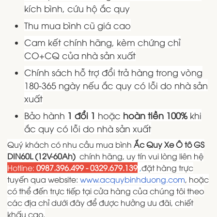
kích bình, cứu hộ ắc quy
Thu mua bình cũ giá cao
Cam kết chính hãng, kèm chứng chỉ
CO+CQ của nhà sản xuất
Chính sách hỗ trợ đổi trả hàng trong vòng
180-365 ngày nếu ắc quy có lỗi do nhà sản
xuất
Bảo hành
1 đổi 1
hoặc
hoàn tiền 100%
khi
ắc quy có lỗi do nhà sản xuất
Quý khách có nhu cầu mua bình
Ắc Quy Xe Ô tô GS
DIN60L (12V-60Ah)
chính hãng, uy tín vui lòng liên hệ
Hotline:
0987.396.499 - 0329.679.139
,
đặt hàng trực
tuyến qua website:
www.acquybinhduong.com
, hoặc
có thể đến trực tiếp tại cửa hàng của chúng tôi theo
các địa chỉ dưới đây để được hưởng ưu đãi, chiết
khấu cao.