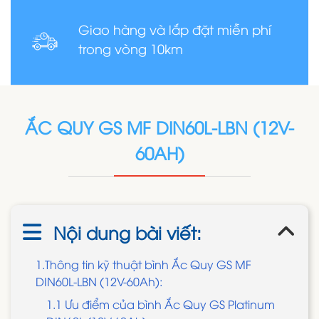
Giao hàng và lắp đặt miễn phí
trong vòng 10km
ẮC QUY GS MF DIN60L-LBN (12V-
60AH)
Nội dung bài viết:
1.Thông tin kỹ thuật bình Ắc Quy GS MF
DIN60L-LBN (12V-60Ah):
1.1 Ưu điểm của bình Ắc Quy GS Platinum