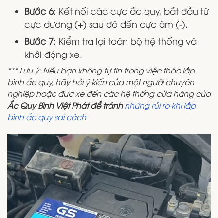
Bước 6
: Kết nối các cực ắc quy, bắt đầu từ
cực dương (+) sau đó đến cực âm (-).
Bước 7
: Kiểm tra lại toàn bộ hệ thống và
khởi động xe.
*** Lưu ý: Nếu bạn không tự tin trong việc tháo lắp
bình ắc quy, hãy hỏi ý kiến của một người chuyên
nghiệp hoặc đưa xe đến các hệ thống cửa hàng của
Ắc Quy Bình Việt Phát để tránh
những rủi ro khi lắp
bình ắc quy sai cách