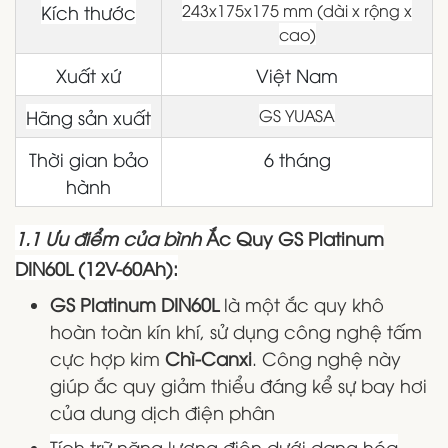
Kích thước
243x175x175 mm (dài x rộng x
cao)
Xuất xứ
Việt Nam
Hãng sản xuất
GS YUASA
Thời gian bảo
6 tháng
hành
1.1 Ưu điểm của bình
Ắc Quy GS Platinum
DIN60L (12V-60Ah):
GS Platinum DIN60L
là một ắc quy khô
hoàn toàn kín khí, sử dụng công nghệ tấm
cực hợp kim
Chì-Canxi
. Công nghệ này
giúp ắc quy giảm thiểu đáng kể sự bay hơi
của dung dịch điện phân
Tích trữ năng lượng điện dưới dạng hóa