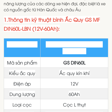
năng lượng của các dòng xe hiện đại, đặc biệt là xe
có nguồn gốc từ Hàn Quốc và châu Âu
1.Thông tin kỹ thuật bình Ắc Quy GS MF
DIN60L-LBN (12V-60Ah):
Tên sản phẩm
Ắc Quy GS MF DIN60L-LBN
(12V-60Ah)
Mã sản phẩm
GS DIN60L
Kiểu ắc quy
Ắc quy kín khí
Điện áp
12V
Dung lượng
60Ah
Loại cọc
Cọc L thụt