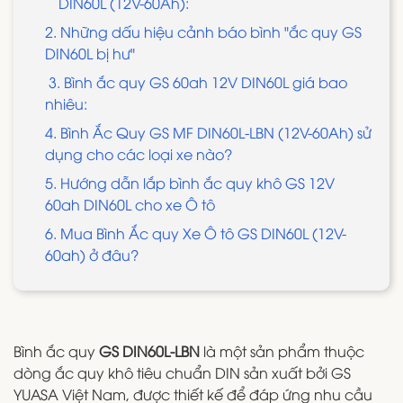
DIN60L (12V-60Ah):
2. Những dấu hiệu cảnh báo bình "ắc quy GS
DIN60L bị hư"
3. Bình ắc quy GS 60ah 12V DIN60L giá bao
nhiêu:
4. Bình Ắc Quy GS MF DIN60L-LBN (12V-60Ah) sử
dụng cho các loại xe nào?
5. Hướng dẫn lắp bình ắc quy khô GS 12V
60ah DIN60L cho xe Ô tô
6. Mua Bình Ắc quy Xe Ô tô GS DIN60L (12V-
60ah) ở đâu?
Bình ắc quy
GS DIN60L-LBN
là một sản phẩm thuộc
dòng ắc quy khô tiêu chuẩn DIN sản xuất bởi GS
YUASA Việt Nam, được thiết kế để đáp ứng nhu cầu