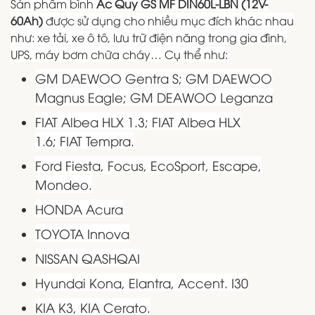
Sản phẩm bình
Ắc Quy GS MF DIN60L-LBN (12V-
60Ah)
được sử dụng cho nhiều mục đích khác nhau
như: xe tải, xe ô tô, lưu trữ điện năng trong gia đình,
UPS, máy bơm chữa cháy… Cụ thể như:
GM DAEWOO Gentra S; GM DAEWOO
Magnus Eagle; GM DEAWOO Leganza
FIAT Albea HLX 1.3; FIAT Albea HLX
1.6; FIAT Tempra.
Ford Fiesta, Focus, EcoSport, Escape,
Mondeo.
HONDA Acura
TOYOTA Innova
NISSAN QASHQAI
Hyundai Kona, Elantra, Accent. I30
KIA K3, KIA Cerato.