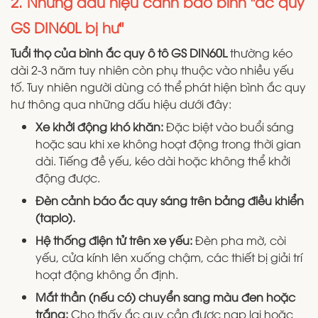
2. Những dấu hiệu cảnh báo bình "ắc quy
GS DIN60L bị hư"
Tuổi thọ của bình ắc quy ô tô GS DIN60L
thường kéo
dài 2-3 năm tuy nhiên còn phụ thuộc vào nhiều yếu
tố. Tuy nhiên người dùng có thể phát hiện bình ắc quy
hư thông qua những dấu hiệu dưới đây:
Xe khởi động khó khăn:
Đặc biệt vào buổi sáng
hoặc sau khi xe không hoạt động trong thời gian
dài. Tiếng đề yếu, kéo dài hoặc không thể khởi
động được.
Đèn cảnh báo ắc quy sáng trên bảng điều khiển
(taplo).
Hệ thống điện tử trên xe yếu:
Đèn pha mờ, còi
yếu, cửa kính lên xuống chậm, các thiết bị giải trí
hoạt động không ổn định.
Mắt thần (nếu có) chuyển sang màu đen hoặc
trắng:
Cho thấy ắc quy cần được nạp lại hoặc