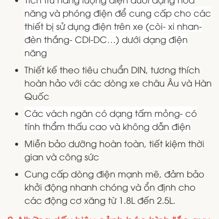
năng và phóng điện để cung cấp cho các
thiết bị sử dụng điện trên xe (còi- xi nhan-
đèn thắng- CDI-DC…) dưới dạng điện
năng
Thiết kế theo tiêu chuẩn DIN, tương thích
hoàn hảo với các dòng xe châu Âu và Hàn
Quốc
Các vách ngăn có dạng tấm mỏng- có
tính thẩm thấu cao và không dẫn điện
Miễn bảo dưỡng hoàn toàn, tiết kiệm thời
gian và công sức
Cung cấp dòng điện mạnh mẽ, đảm bảo
khởi động nhanh chóng và ổn định cho
các động cơ xăng từ 1.8L đến 2.5L.