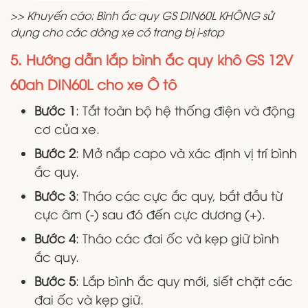
>> Khuyến cáo: Bình ắc quy GS DIN60L KHÔNG sử
dụng cho các dòng xe có trang bị i-stop
5. Hướng dẫn lắp bình ắc quy khô GS 12V
60ah DIN60L cho xe Ô tô
Bước 1
: Tắt toàn bộ hệ thống điện và động
cơ của xe.
Bước 2
: Mở nắp capo và xác định vị trí bình
ắc quy.
Bước 3
: Tháo các cực ắc quy, bắt đầu từ
cực âm (-) sau đó đến cực dương (+).
Bước 4
: Tháo các đai ốc và kẹp giữ bình
ắc quy.
Bước 5
: Lắp bình ắc quy mới, siết chặt các
đai ốc và kẹp giữ.