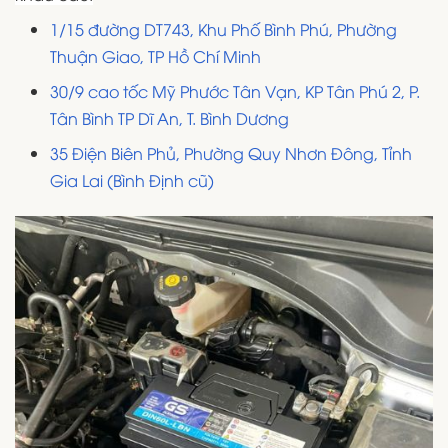
1/15 đường DT743, Khu Phố Bình Phú, Phường
Thuận Giao, TP Hồ Chí Minh
30/9 cao tốc Mỹ Phước Tân Vạn, KP Tân Phú 2, P.
Tân Bình TP Dĩ An, T. Bình Dương
35 Điện Biên Phủ, Phường Quy Nhơn Đông, Tỉnh
Gia Lai (Bình Định cũ)