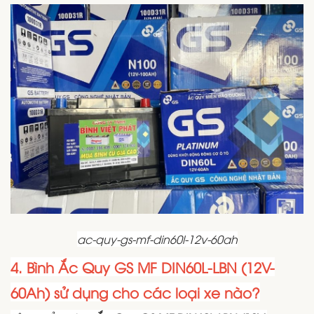
ac-quy-gs-mf-din60l-12v-60ah
4. Bình Ắc Quy GS MF DIN60L-LBN (12V-
60Ah) sử dụng cho các loại xe nào?