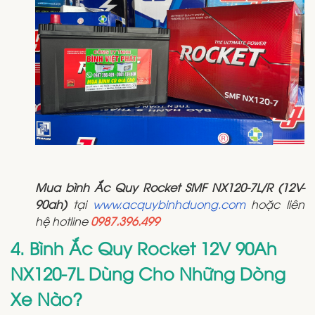
Mua bình Ắc Quy Rocket SMF NX120-7L/R (12V-
90ah)
tại
www.acquybinhduong.com
hoặc liên
hệ hotline
0987.396.499
4. Bình Ắc Quy Rocket 12V 90Ah
NX120-7L Dùng Cho Những Dòng
Xe Nào?