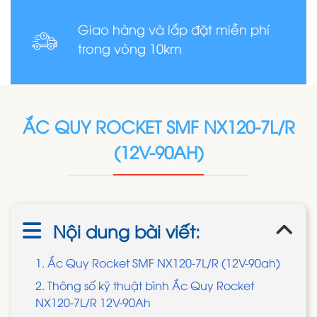
Giao hàng và lắp đặt miễn phí
trong vòng 10km
ẮC QUY ROCKET SMF NX120-7L/R
(12V-90AH)
Nội dung bài viết:
1. Ắc Quy Rocket SMF NX120-7L/R (12V-90ah)
2. Thông số kỹ thuật bình Ắc Quy Rocket
NX120-7L/R 12V-90Ah