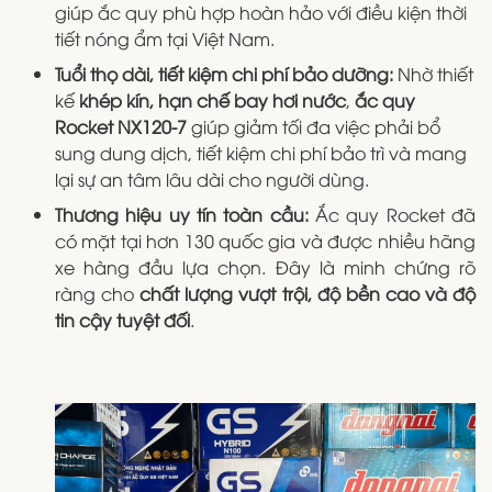
giúp ắc quy phù hợp hoàn hảo với điều kiện thời
tiết nóng ẩm tại Việt Nam.
Tuổi thọ dài, tiết kiệm chi phí bảo dưỡng:
Nhờ thiết
kế
khép kín, hạn chế bay hơi nước
,
ắc quy
Rocket NX120-7
giúp giảm tối đa việc phải bổ
sung dung dịch, tiết kiệm chi phí bảo trì và mang
lại sự an tâm lâu dài cho người dùng.
Thương hiệu uy tín toàn cầu:
Ắc quy Rocket đã
có mặt tại hơn 130 quốc gia và được nhiều hãng
xe hàng đầu lựa chọn. Đây là minh chứng rõ
ràng cho
chất lượng vượt trội, độ bền cao và độ
tin cậy tuyệt đối
.