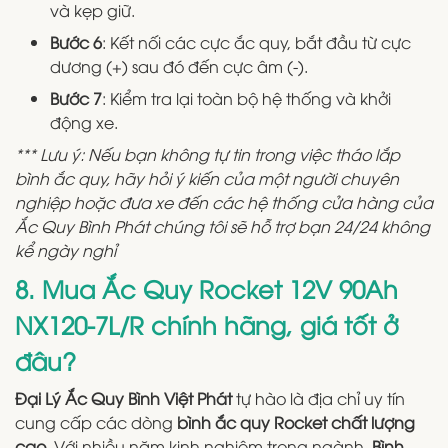
và kẹp giữ.
Bước 6
: Kết nối các cực ắc quy, bắt đầu từ cực
dương (+) sau đó đến cực âm (-).
Bước 7
: Kiểm tra lại toàn bộ hệ thống và khởi
động xe.
*** Lưu ý: Nếu bạn không tự tin trong việc tháo lắp
bình ắc quy, hãy hỏi ý kiến của một người chuyên
nghiệp hoặc đưa xe đến các hệ thống cửa hàng của
Ắc Quy Bình Phát chúng tôi sẽ hỗ trợ bạn 24/24 không
kể ngày nghỉ
8. Mua Ắc Quy Rocket 12V 90Ah
NX120-7L/R chính hãng, giá tốt ở
đâu?
Đại Lý Ắc Quy Bình Việt Phát
tự hào là địa chỉ uy tín
cung cấp các dòng
bình ắc quy Rocket chất lượng
cao
. Với nhiều năm kinh nghiệm trong ngành,
Bình