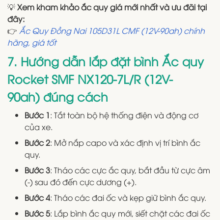
💡
Xem kham khảo ắc quy giá mới nhất và ưu đãi tại
đây:
👉
Ắc Quy Đồng Nai 105D31L CMF (12V-90ah) chính
hãng, giá tốt
7. Hướng dẫn lắp đặt bình Ắc quy
Rocket SMF NX120-7L/R (12V-
90ah) đúng cách
Bước 1
: Tắt toàn bộ hệ thống điện và động cơ
của xe.
Bước 2
: Mở nắp capo và xác định vị trí bình ắc
quy.
Bước 3
: Tháo các cực ắc quy, bắt đầu từ cực âm
(-) sau đó đến cực dương (+).
Bước 4
: Tháo các đai ốc và kẹp giữ bình ắc quy.
Bước 5
: Lắp bình ắc quy mới, siết chặt các đai ốc