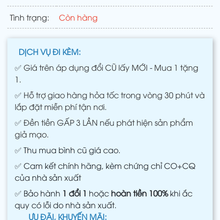
Tình trạng:
Còn hàng
DỊCH VỤ ĐI KÈM:
✅
Giá trên áp dụng đổi CŨ lấy MỚI - Mua 1 tặng
1.
✅
Hỗ trợ giao hàng hỏa tốc trong vòng 30 phút và
lắp đặt miễn phí tận nơi.
✅
Đền tiền GẤP 3 LẦN nếu phát hiện sản phẩm
giả mạo.
✅
Thu mua bình cũ giá cao.
✅
Cam kết chính hãng, kèm chứng chỉ CO+CQ
của nhà sản xuất
✅
Bảo hành
1 đổi 1
hoặc
hoàn tiền 100%
khi ắc
quy có lỗi do nhà sản xuất.
ƯU ĐÃI, KHUYẾN MÃI: