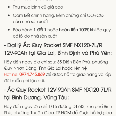
Thu mua bình cũ giá cao
Cam kết chính hãng, kèm chứng chỉ CO+CQ
của nhà sản xuất
Bảo hành
1 đổi 1
hoặc
hoàn tiền 100%
khi ắc quy
có lỗi do nhà sản xuất
- Đại lý Ắc Quy Rocket SMF NX120-7L/R
12V-90Ah tại Gia Lai, Bình Định và Phú Yên:
Hãy đến ngay địa chỉ sau: 35 Điện Biên Phủ, phường
Quy Nhơn Đông, Tỉnh Gia Lai
hoặc liên hệ
Hotline:
0974.745.869
để được hỗ trợ giao hàng và lắp
đặt miễn phí tận nơi.
- Ắc Quy Rocket 12V-90Ah SMF NX120-7L/R
tại Bình Dương, Vũng Tàu:
Hãy đến ngay địa chỉ 1/15 đường DT743, khu phố Bình
Phú, phường Thuận Giao, TP HCM để được hỗ trợ giao