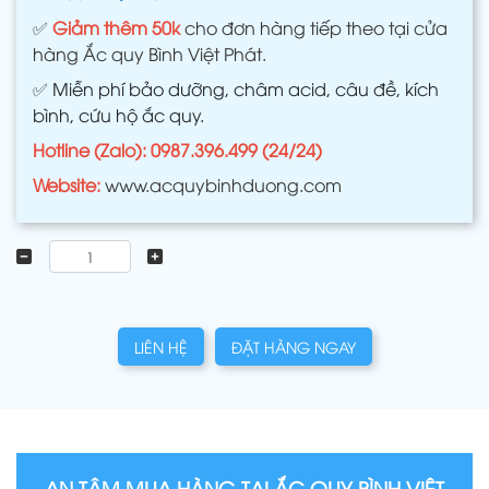
✅
Giảm thêm 50k
cho đơn hàng tiếp theo tại cửa
hàng Ắc quy Bình Việt Phát.
✅
Miễn phí bảo dưỡng, châm acid, câu đề, kích
bình, cứu hộ ắc quy.
Hotline (Zalo): 0987.396.499 (24/24)
Website:
www.acquybinhduong.com
LIÊN HỆ
ĐẶT HÀNG NGAY
AN TÂM MUA HÀNG TẠI ẮC QUY BÌNH VIỆT