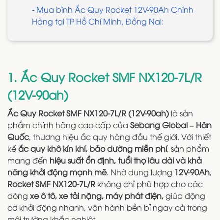
- Mua bình Ắc Quy Rocket 12V-90Ah Chính
Hãng tại TP Hồ Chí Minh, Đồng Nai:
1. Ắc Quy Rocket SMF NX120-7L/R
(12V-90ah)
Ắc Quy Rocket SMF NX120-7L/R (12V-90ah)
là sản
phẩm chính hãng cao cấp của
Sebang Global – Hàn
Quốc
, thương hiệu ắc quy hàng đầu thế giới. Với thiết
kế
ắc quy khô kín khí, bảo dưỡng miễn phí
, sản phẩm
mang đến
hiệu suất ổn định, tuổi thọ lâu dài và khả
năng khởi động mạnh mẽ
. Nhờ dung lượng
12V-90Ah
,
Rocket SMF NX120-7L/R
không chỉ phù hợp cho các
dòng
xe ô tô, xe tải nặng, máy phát điện,
giúp động
cơ khởi động nhanh, vận hành bền bỉ ngay cả trong
môi trường khắc nghiệt.