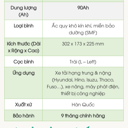
Dung lượng
90Ah
(Ah)
Loại bình
Ắc quy khô kín khí, miễn bảo
dưỡng (SMF)
Kích thước (Dài
302 x 173 x 225 mm
x Rộng x Cao)
Cọc bình
Trái (L – Left)
Ứng dụng
Xe tải hạng trung & nặng
(Hyundai, Hino, Isuzu, Thaco,
Fuso…), xe nâng, máy phát điện,
thiết bị công nghiệp
Xuất xứ
Hàn Quốc
Bảo hành
9 tháng chính hãng