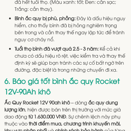
đã hết tuổi thọ. (Màu xanh: tốt; Đen: cần sạc;
Trắng: cần thay).
Bình ắc quy bị phù, phồng:
Đây là dấu hiệu nguy
hiểm, cho thấy bình đã bị hỏng nghiêm trọng
bên trong và cần thay thế ngay lập tức để tránh
nguy cơ cháy nổ.
Tuổi thọ bình đã vượt quá 2.5 - 3 năm:
Kể cả khi
chưa có dấu hiệu rõ rệt, việc kiểm tra và thay thế
định kỳ sẽ giúp bạn tránh các sự cố bất ngờ trên
đường, đặc biệt là trong những chuyến đi xa.
6. Báo giá tốt bình ắc quy Rocket
12V-90Ah khô
Ắc Quy Rocket 12V 90ah khô
– dòng
ắc quy dung
lượng lớn
, hiện được bán trên thị trường với mức giá
dao động
từ 1.630.000 VNĐ
. Sự chênh lệch này phụ
thuộc vào
thời điểm mua, chương trình khuyến mãi,
khu vực phân phối
và
chính sách bảo hành
của từng