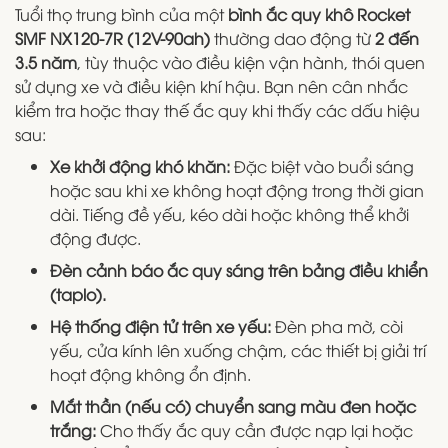
Tuổi thọ trung bình của một
bình ắc quy khô Rocket
SMF NX120-7R (12V-90ah)
thường dao động từ
2 đến
3.5 năm
, tùy thuộc vào điều kiện vận hành, thói quen
sử dụng xe và điều kiện khí hậu. Bạn nên cân nhắc
kiểm tra hoặc thay thế ắc quy khi thấy các dấu hiệu
sau:
Xe khởi động khó khăn:
Đặc biệt vào buổi sáng
hoặc sau khi xe không hoạt động trong thời gian
dài. Tiếng đề yếu, kéo dài hoặc không thể khởi
động được.
Đèn cảnh báo ắc quy sáng trên bảng điều khiển
(taplo).
Hệ thống điện tử trên xe yếu:
Đèn pha mờ, còi
yếu, cửa kính lên xuống chậm, các thiết bị giải trí
hoạt động không ổn định.
Mắt thần (nếu có) chuyển sang màu đen hoặc
trắng:
Cho thấy ắc quy cần được nạp lại hoặc