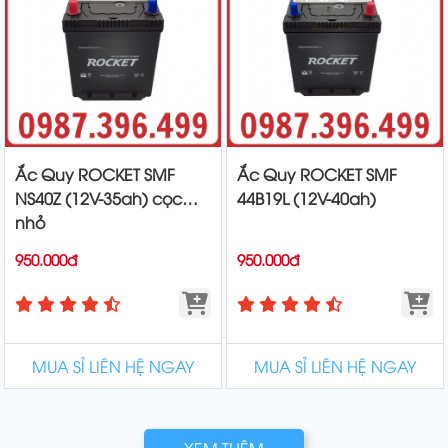
Ắc Quy ROCKET SMF
Ắc Quy ROCKET SMF
NS40Z (12V-35ah) cọc
44B19L (12V-40ah)
nhỏ
950.000đ
950.000đ
MUA SỈ LIÊN HỆ NGAY
MUA SỈ LIÊN HỆ NGAY
XEM THÊM