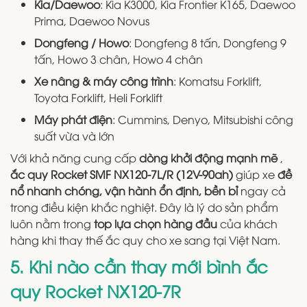
Kia/Daewoo
: Kia K3000, Kia Frontier K165, Daewoo
Prima, Daewoo Novus
Dongfeng / Howo
: Dongfeng 8 tấn, Dongfeng 9
tấn, Howo 3 chân, Howo 4 chân
Xe nâng & máy công trình
: Komatsu Forklift,
Toyota Forklift, Heli Forklift
Máy phát điện
: Cummins, Denyo, Mitsubishi công
suất vừa và lớn
Với khả năng cung cấp
dòng khởi động mạnh mẽ
,
ắc quy Rocket SMF NX120-7L/R (12V-90ah)
giúp xe
đề
nổ nhanh chóng, vận hành ổn định, bền bỉ
ngay cả
trong điều kiện khắc nghiệt. Đây là lý do sản phẩm
luôn nằm trong
top lựa chọn hàng đầu
của khách
hàng khi thay thế ắc quy cho xe sang tại Việt Nam.
5. Khi nào cần thay mới bình ắc
quy Rocket NX120-7R