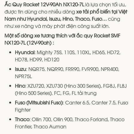
Ắc Quy Rocket 12V-90Ah NX120-7L
là lựa chọn tối ưu,
được tin dùng cho nhiều dòng
xe tải phổ biến tại Việt
Nam như Hyundai, Isuzu, Hino, Thaco, Fuso…
cũng
như xe nâng và máy phát điện công suất lớn.
Một số dòng xe tương thích với ắc quy Rocket SMF
NX120-7L (12V-90ah) :
Hyundai
: Mighty 75S, 110S, 110XL, HD65, HD72,
HD78, HD99, HD120
Isuzu
: NQR75, NQR90, FRR90, FVR900, NPR400,
NPR75L
Hino
: XZU720, XZU730 (Hino 300 Series), FG8J, FL8J
(Hino 500 Series), FC, FG, FL tải trung
Fuso (Mitsubishi Fuso)
: Canter 6.5, Canter 7.5, Fuso
Fighter
Thaco
: Ollin 700, Ollin 900, Thaco Forland, Thaco
Frontier, Thaco Auman