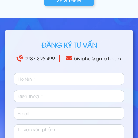
ĐĂNG KÝ TƯ VẤN
0987.396.499
bivipha@gmail.com