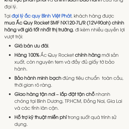
đại lý.
Tại
đại lý ắc quy Bình Việt Phát
, khách hàng được
mua Ắc Quy Rocket SMF NX120-7L/R (12V-90ah) chính
hãng với giá tốt nhất thị trường
, đi kèm nhiều quyền lợi
vượt trội:
Giá bán ưu đãi
.
Hàng 100%
Ắc Quy Rocket
chính hãng
mới sản
xuất, còn nguyên tem và đầy đủ giấy tờ bảo
hành.
Bảo hành minh bạch
đúng tiêu chuẩn toàn cầu,
thời gian rõ ràng.
Giao hàng tận nơi – lắp đặt tận chỗ
nhanh
chóng tại Bình Dương, TP.HCM, Đồng Nai, Gia Lai
và các tỉnh lân cận.
Hỗ trợ kỹ thuật miễn phí
trong suốt quá trình sử
dụng.