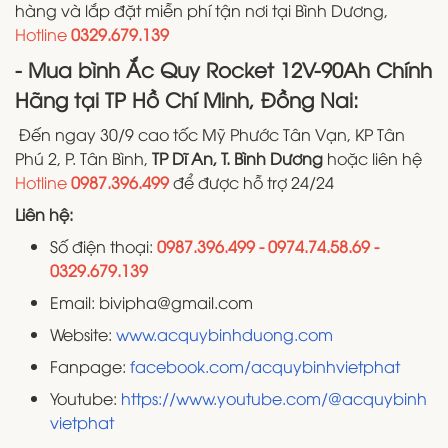
hàng và lắp đặt miễn phí tận nơi tại Bình Dương,
Hotline
0329.679.139
- Mua bình Ắc Quy Rocket 12V-90Ah Chính
Hãng tại TP Hồ Chí Minh, Đồng Nai:
Đến ngay 30/9 cao tốc Mỹ Phước Tân Vạn, KP Tân
Phú 2, P. Tân Bình,
TP Dĩ An, T. Bình Dương
hoặc liên hệ
Hotline
0987.396.499
để được hỗ trợ 24/24
Liên hệ:
Số điện thoại:
0987.396.499 - 0974.74.58.69 -
0329.679.139
Email: bivipha@gmail.com
Website:
www.acquybinhduong.com
Fanpage:
facebook.com/acquybinhvietphat
Youtube:
https://www.youtube.com/@acquybinh
vietphat