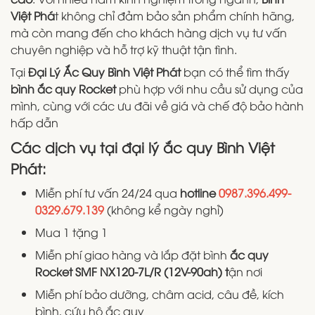
Việt Phá
t không chỉ đảm bảo sản phẩm chính hãng,
mà còn mang đến cho khách hàng dịch vụ tư vấn
chuyên nghiệp và hỗ trợ kỹ thuật tận tình.
Tại
Đại Lý Ắc Quy Bình Việt Phát
bạn có thể tìm thấy
bình ắc quy Rocket
phù hợp với nhu cầu sử dụng của
mình, cùng với các ưu đãi về giá và chế độ bảo hành
hấp dẫn
Các dịch vụ tại đại lý ắc quy Bình Việt
Phát:
Miễn phí tư vấn 24/24 qua
hotline
0987.396.499-
0329.679.139
(không kể ngày nghỉ)
Mua 1 tặng 1
Miễn phí giao hàng và lắp đặt bình
ắc quy
Rocket SMF NX120-7L/R (12V-90ah) t
ận nơi
Miễn phí bảo dưỡng, châm acid, câu đề, kích
bình, cứu hộ ắc quy