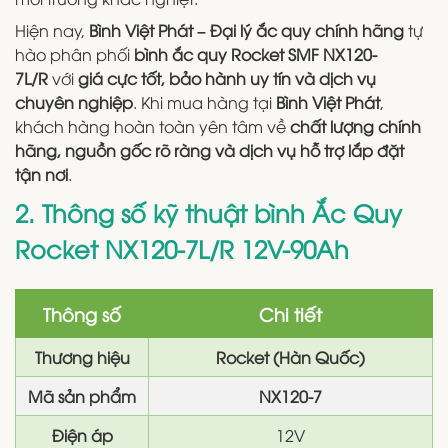
Hiện nay,
Bình Việt Phát – Đại lý ắc quy chính hãng
tự
hào phân phối
bình ắc quy Rocket SMF NX120-
7L/R
với
giá cực tốt, bảo hành uy tín và dịch vụ
chuyên nghiệp
. Khi mua hàng tại
Bình Việt Phát
,
khách hàng hoàn toàn yên tâm về
chất lượng chính
hãng, nguồn gốc rõ ràng và dịch vụ hỗ trợ lắp đặt
tận nơi
.
2. Thông số kỹ thuật bình Ắc Quy
Rocket NX120-7L/R 12V-90Ah
Thông số
Chi tiết
Thương hiệu
Rocket (Hàn Quốc)
Mã sản phẩm
NX120-7
Điện áp
12V