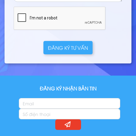
ĐĂNG KÝ TƯ VẤN
ĐĂNG KÝ NHẬN BẢN TIN