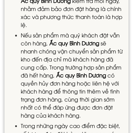
Ắc quy Bình Dương
kiểm tra mỗi ngày,
nhằm đảm bảo đơn đặt hàng là chính
xác và phương thức thanh toán là hợp
lệ.
Nếu sản phẩm mà quý khách đặt vẫn
còn hàng,
Ắc quy Bình Dương
sẽ
nhanh chóng vận chuyển sản phẩm từ
kho đến địa chỉ mà khách hàng đã
cung cấp. Trong trường hợp sản phẩm
đã hết hàng,
Ắc quy Bình Dương
có
quyền hủy đơn hàng hoặc liên hệ với
khách hàng để thông tin thêm về tình
trạng đơn hàng, cùng thời gian sớm
nhất có thể đáp ứng được đơn đặt
hàng của khách hàng.
Trong những ngày cao điểm đặc biệt,