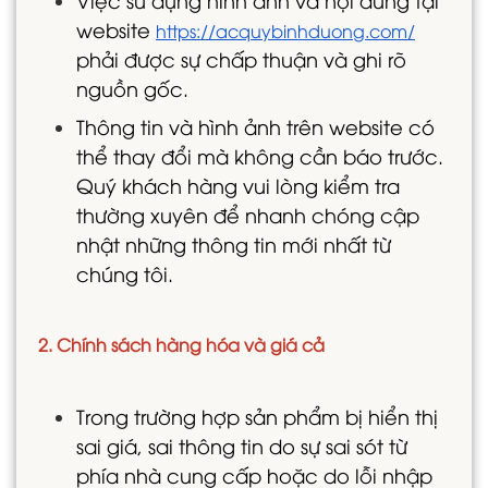
website
https://acquybinhduong.com/
phải được sự chấp thuận và ghi rõ
nguồn gốc.
Thông tin và hình ảnh trên website có
thể thay đổi mà không cần báo trước.
Quý khách hàng vui lòng kiểm tra
thường xuyên để nhanh chóng cập
nhật những thông tin mới nhất từ
chúng tôi.
2. Chính sách hàng hóa và giá cả
Trong trường hợp sản phẩm bị hiển thị
sai giá, sai thông tin do sự sai sót từ
phía nhà cung cấp hoặc do lỗi nhập