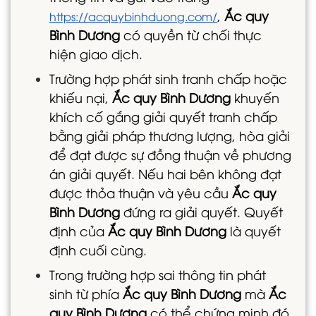
,
Ắc quy
https://acquybinhduong.com/
Bình Dương
có quyền từ chối thực
hiện giao dịch.
Trường hợp phát sinh tranh chấp hoặc
khiếu nại,
Ắc quy Bình Dương
khuyến
khích cố gắng giải quyết tranh chấp
bằng giải pháp thương lượng, hòa giải
để đạt được sự đồng thuận về phương
án giải quyết. Nếu hai bên không đạt
được thỏa thuận và yêu cầu
Ắc quy
Bình Dương
đứng ra giải quyết. Quyết
định của
Ắc quy Bình Dương
là quyết
định cuối cùng.
Trong trường hợp sai thông tin phát
sinh từ phía
Ắc quy Bình Dương
mà
Ắc
quy Bình Dương
có thể chứng minh đó