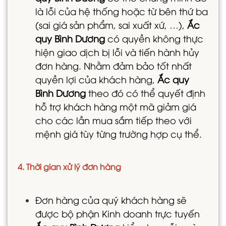
là lỗi của hệ thống hoặc từ bên thứ ba
(sai giá sản phẩm, sai xuất xứ, …),
Ắc
quy Bình Dương
có quyền không thực
hiện giao dịch bị lỗi và tiến hành hủy
đơn hàng. Nhằm đảm bảo tốt nhất
quyền lợi của khách hàng,
Ắc quy
Bình Dương
theo đó có thể quyết định
hỗ trợ khách hàng một mã giảm giá
cho các lần mua sắm tiếp theo với
mệnh giá tùy từng trường hợp cụ thể.
4. Thời gian xử lý đơn hàng
Đơn hàng của quý khách hàng sẽ
được bộ phận Kinh doanh trực tuyến