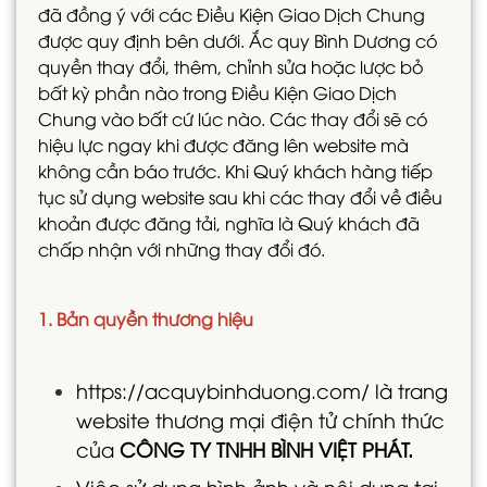
đã đồng ý với các Điều Kiện Giao Dịch Chung
được quy định bên dưới. Ắc quy Bình Dương có
quyền thay đổi, thêm, chỉnh sửa hoặc lược bỏ
bất kỳ phần nào trong Điều Kiện Giao Dịch
Chung vào bất cứ lúc nào. Các thay đổi sẽ có
hiệu lực ngay khi được đăng lên website mà
không cần báo trước. Khi Quý khách hàng tiếp
tục sử dụng website sau khi các thay đổi về điều
khoản được đăng tải, nghĩa là Quý khách đã
chấp nhận với những thay đổi đó.
1. Bản quyền thương hiệu
https://acquybinhduong.com/ là trang
website thương mại điện tử chính thức
của
CÔNG TY TNHH BÌNH VIỆT PHÁT.
Việc sử dụng hình ảnh và nội dung tại