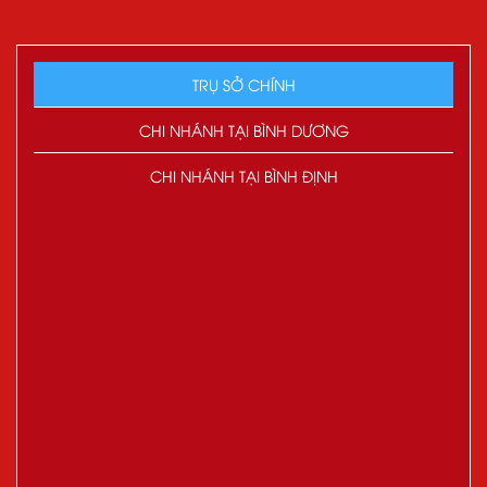
TRỤ SỞ CHÍNH
CHI NHÁNH TẠI BÌNH DƯƠNG
CHI NHÁNH TẠI BÌNH ĐỊNH