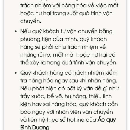
trách nhiệm với hàng hóa về việc mất
hoặc hư hại trong suốt quá trình vận
chuyển.
Nếu quý khách tự vận chuyển bằng
phương tiện của mình, quý khách
hàng sẽ phải chịu trách nhiệm về
những rủi ro, mất mát hoặc hư hại có
thể xảy ra trong quá trình vận chuyển.
Quý khách hàng có trách nhiệm kiểm
tra hàng hóa ngay sau khi nhận hàng.
Nếu phát hiện có bất kỳ vấn đề gì như
trầy xước, bể vỡ, hư hỏng, thiếu linh
kiện hay sai hàng hóa, quý khách cần
báo ngay với nhân viên vận chuyển
và liên hệ theo số hotline của
Ắc quy
Bình Dương
.