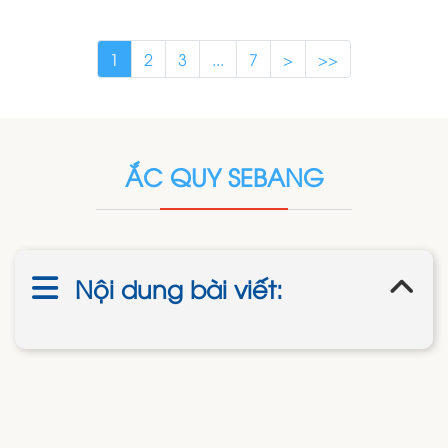
1
2
3
...
7
>
>>
ẮC QUY SEBANG
Nội dung bài viết: