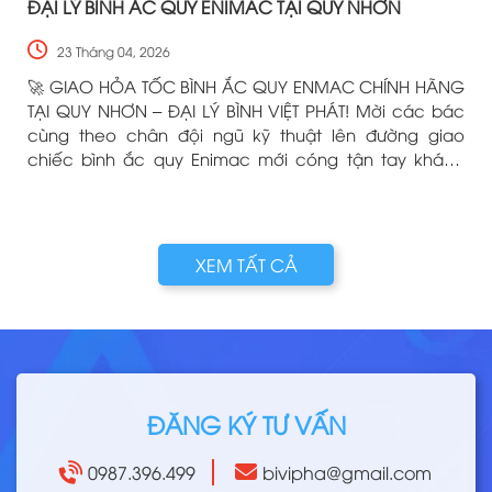
ĐẠI LÝ BÌNH ẮC QUY ENIMAC TẠI QUY NHƠN
23 Tháng 04, 2026
🚀 GIAO HỎA TỐC BÌNH ẮC QUY ENMAC CHÍNH HÃNG
TẠI QUY NHƠN – ĐẠI LÝ BÌNH VIỆT PHÁT! Mời các bác
cùng theo chân đội ngũ kỹ thuật lên đường giao
chiếc bình ắc quy Enimac mới cóng tận tay khách
hàng! Dù nắng hay mưa, chỉ cần xế cưng của các
bác cần "tiếp năng lượng", Bình Việt Phát luôn sẵn
sàng có mặt nhanh nhất.
g
XEM TẤT CẢ
ĐĂNG KÝ TƯ VẤN
0987.396.499
bivipha@gmail.com