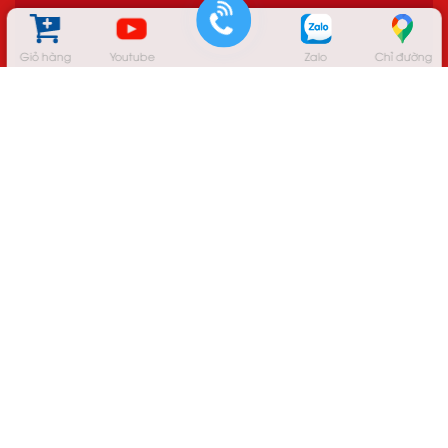
Giỏ hàng
Youtube
Zalo
Chỉ đường
CÔNG TY TNHH BÌNH VIỆT PHÁT
Giấy phép đăng ký kinh doanh số: 3702370744 do Sở
Kế hoạch và Đầu tư Tỉnh Bình Dương cấp lần đầu
ngày 10/06/2015