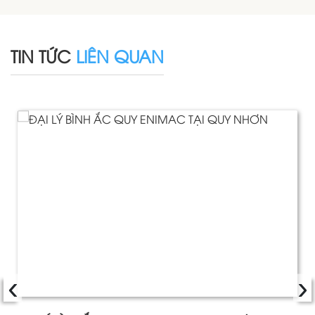
TIN TỨC
LIÊN QUAN
‹
›