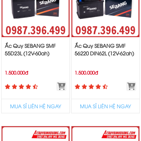
Ắc Quy SEBANG SMF
Ắc Quy SEBANG SMF
55D23L (12V-60ah)
56220 DIN62L (12V-62ah)
1.500.000đ
1.500.000đ
MUA SỈ LIÊN HỆ NGAY
MUA SỈ LIÊN HỆ NGAY