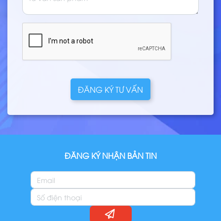
ĐĂNG KÝ TƯ VẤN
ĐĂNG KÝ NHẬN BẢN TIN