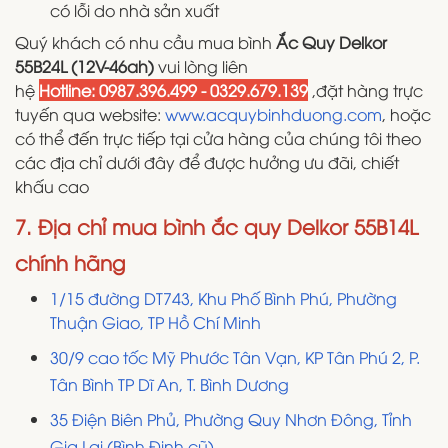
có lỗi do nhà sản xuất
Quý khách có nhu cầu mua bình
Ắc Quy Delkor
55B24L (12V-46ah)
vui lòng liên
hệ
Hotline:
0987.396.499 - 0329.679.139
,đặt hàng trực
tuyến qua website:
www.acquybinhduong.com
, hoặc
có thể đến trực tiếp tại cửa hàng của chúng tôi theo
các địa chỉ dưới đây để được hưởng ưu đãi, chiết
khấu cao
7. Địa chỉ mua bình ắc quy Delkor 55B14L
chính hãng
1/15 đường DT743, Khu Phố Bình Phú, Phường
Thuận Giao, TP Hồ Chí Minh
30/9 cao tốc Mỹ Phước Tân Vạn, KP Tân Phú 2, P.
Tân Bình TP Dĩ An, T. Bình Dương
35 Điện Biên Phủ, Phường Quy Nhơn Đông, Tỉnh
Gia Lai (Bình Định cũ)