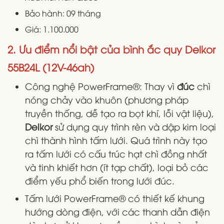
Bảo hành: 09 tháng
Giá: 1.100.000
2. Ưu điểm nổi bật của bình ắc quy Delkor
55B24L (12V-46ah)
Công nghệ PowerFrame®: Thay vì
đúc
chì
nóng chảy vào khuôn (phương pháp
truyền thống, dễ tạo ra bọt khí, lỗi vật liệu),
Delkor
sử dụng quy trình rèn và dập kim loại
chì thành hình tấm lưới. Quá trình này tạo
ra tấm lưới có cấu trúc hạt chì đồng nhất
và tinh khiết hơn (ít tạp chất), loại bỏ các
điểm yếu phổ biến trong lưới đúc.
Tấm lưới PowerFrame® có thiết kế khung
hướng dòng điện, với các thanh dẫn điện