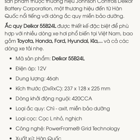
sản phẩm thuộc thương hiệu Johnson Controls Delkor
Battery Corporation, một thương hiệu đến từ Hàn
Quốc nổi tiếng với dòng ắc quy miễn bảo dưỡng.
Ắc quy Delkor 55B24L
được thiết kế đặc biệt để phù
hợp với nhiều dòng xe hơi phổ biến tại Việt Nam, bao
gồm
Toyota, Honda, Ford, Hyundai, Kia,...
và cả các
dòng xe tải nhẹ.
Mã sản phẩm:
Delkor 55B24L
Điện áp: 12V
Dung lượng: 46ah
Kích thước (DxRxC): 237 x 128 x 225 mm
Dòng khởi động nguội: 420CCA
Loại ắc quy: Chì - axit, miễn bảo dưỡng
Loại cọc: Cọc L nhỏ, nghịch
Công nghệ: PowerFrame® Grid Technology
Xuất xứ: Hàn Quốc