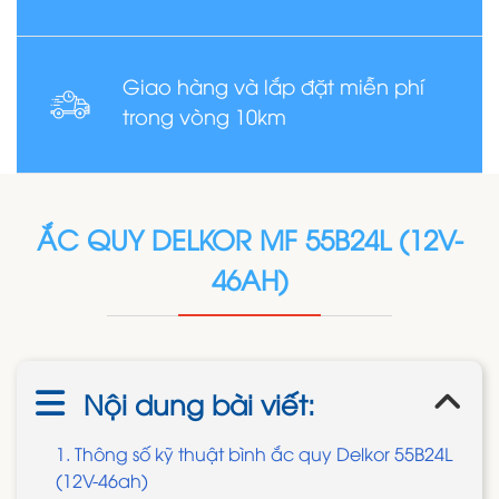
Giao hàng và lắp đặt miễn phí
trong vòng 10km
ẮC QUY DELKOR MF 55B24L (12V-
46AH)
Nội dung bài viết:
1. Thông số kỹ thuật bình ắc quy Delkor 55B24L
(12V-46ah)