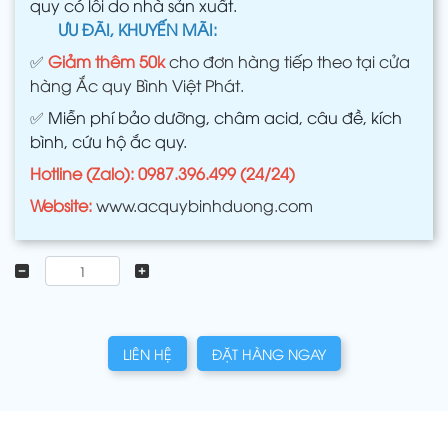
quy có lỗi do nhà sản xuất.
ƯU ĐÃI, KHUYẾN MÃI:
✅
Giảm thêm 50k
cho đơn hàng tiếp theo tại cửa
hàng Ắc quy Bình Việt Phát.
✅
Miễn phí bảo dưỡng, châm acid, câu đề, kích
bình, cứu hộ ắc quy.
Hotline (Zalo): 0987.396.499 (24/24)
Website:
www.acquybinhduong.com
LIÊN HỆ
ĐẶT HÀNG NGAY