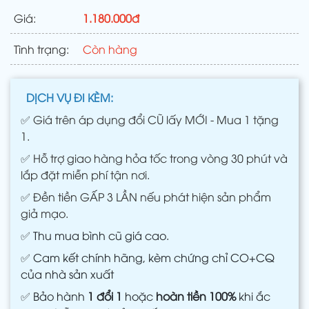
Giá:
1.180.000đ
Tình trạng:
Còn hàng
DỊCH VỤ ĐI KÈM:
✅
Giá trên áp dụng đổi CŨ lấy MỚI - Mua 1 tặng
1.
✅
Hỗ trợ giao hàng hỏa tốc trong vòng 30 phút và
lắp đặt miễn phí tận nơi.
✅
Đền tiền GẤP 3 LẦN nếu phát hiện sản phẩm
giả mạo.
✅
Thu mua bình cũ giá cao.
✅
Cam kết chính hãng, kèm chứng chỉ CO+CQ
của nhà sản xuất
✅
Bảo hành
1 đổi 1
hoặc
hoàn tiền 100%
khi ắc