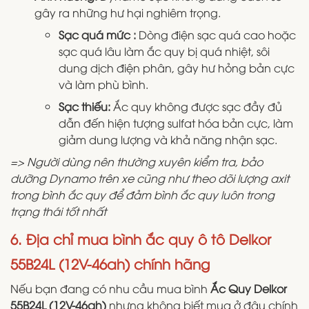
gây ra những hư hại nghiêm trọng.
Sạc quá mức :
Dòng điện sạc quá cao hoặc
sạc quá lâu làm ắc quy bị quá nhiệt, sôi
dung dịch điện phân, gây hư hỏng bản cực
và làm phù bình.
Sạc thiếu:
Ắc quy không được sạc đầy đủ
dẫn đến hiện tượng sulfat hóa bản cực, làm
giảm dung lượng và khả năng nhận sạc.
=> Người dùng nên thường xuyên kiểm tra, bảo
dưỡng Dynamo trên xe cũng như theo dõi lượng axit
trong bình ắc quy để đảm bình ắc quy luôn trong
trạng thái tốt nhất
6. Địa chỉ mua bình ắc quy ô tô Delkor
55B24L (12V-46ah) chính hãng
Nếu bạn đang có nhu cầu mua bình
Ắc Quy Delkor
55B24L (12V-46ah)
nhưng không biết mua ở đâu chính