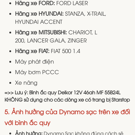
Hãng xe FORD:
FORD LASER
Hãng xe HYUNDAI:
STANZA, X-TRAIL,
HYUNDAI ACCENT
Hãng xe MITSUBISHI:
CHARIOT, L
200, LANCER GALA, ZINGER
Hãng xe FIAT:
FIAT 500 1.4
Máy phát điện
Máy bơm PCCC
Xe nâng
=>> Lưu ý: Bình ắc quy Delkor 12V 46ah MF 55B24L
KHÔNG sử dụng cho các dòng xe có trang bị Starstop
5. Ảnh hưởng của Dynamo sạc trên xe đối
với bình ắc quy
Ảnh hưởng:
Dynamo Sạc không đúng cách sẽ