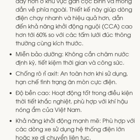
dày hơn ở khu vực gần cọc bình và mỏng
dần về phía ngoài. Thiết kế này giúp dòng
điện chạy nhanh và hiệu quả hơn, dẫn
đến khả năng khởi động nguội (CCA) cao
hơn tới 60% so với các tấm lưới đúc thông
thường cùng kích thước.
Miễn bảo dưỡng: Không cần châm nước
định kỳ, tiết kiệm thời gian và công sức.
Chống rò rỉ axit: An toàn hơn khi sử dụng,
hạn chế tình trạng ăn mòn cực điện.
Độ bền cao: Hoạt động tốt trong điều kiện
thời tiết khắc nghiệt, phù hợp với khí hậu
nóng ẩm của Việt Nam.
Khả năng khởi động mạnh mẽ: Phù hợp với
các dòng xe sử dụng hệ thống điện lớn
hoặc xe di chuyển liên tục.