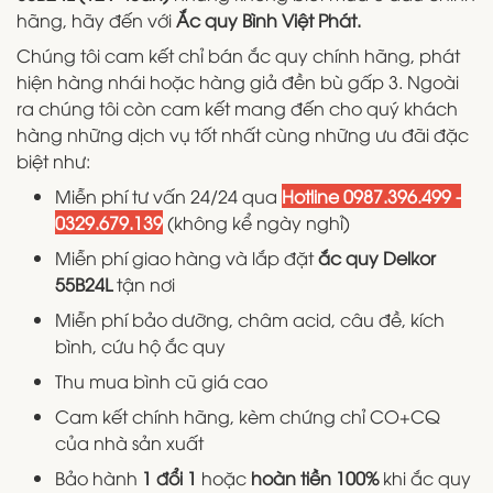
hãng, hãy đến với
Ắc quy Bình Việt Phát.
Chúng tôi cam kết chỉ bán ắc quy chính hãng, phát
hiện hàng nhái hoặc hàng giả đền bù gấp 3. Ngoài
ra chúng tôi còn cam kết mang đến cho quý khách
hàng những dịch vụ tốt nhất cùng những ưu đãi đặc
biệt như:
Miễn phí tư vấn 24/24 qua
Hotline
0987.396.499 -
0329.679.139
(không kể ngày nghỉ)
Miễn phí giao hàng và lắp đặt
ắc quy Delkor
55B24L
tận nơi
Miễn phí bảo dưỡng, châm acid, câu đề, kích
bình, cứu hộ ắc quy
Thu mua bình cũ giá cao
Cam kết chính hãng, kèm chứng chỉ CO+CQ
của nhà sản xuất
Bảo hành
1 đổi 1
hoặc
hoàn tiền 100%
khi ắc quy