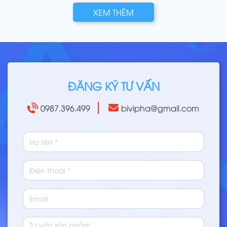
XEM THÊM
ĐĂNG KÝ TƯ VẤN
0987.396.499
bivipha@gmail.com