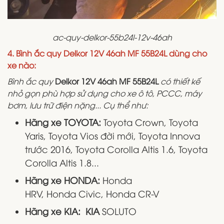
ac-quy-delkor-55b24l-12v-46ah
4. Bình ắc quy Delkor 12V 46ah MF 55B24L dùng cho
xe nào:
Bình ắc quy
Delkor 12V 46ah MF 55B24L
có thiết kế
nhỏ gọn phù hợp sử dụng cho xe ô tô, PCCC, máy
bơm, lưu trữ điện nặng... Cụ thể
như:
Hãng xe TOYOTA:
Toyota Crown, Toyota
Yaris, Toyota Vios đời mới, Toyota Innova
trước 2016, Toyota Corolla Altis 1.6, Toyota
Corolla Altis 1.8...
Hãng xe HONDA:
Honda
HRV, Honda Civic, Honda CR-V
Hãng xe KIA: KIA
SOLUTO