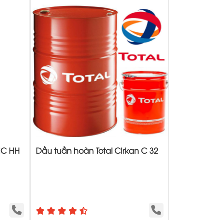
IC HH
Dầu tuần hoàn Total Cirkan C 32