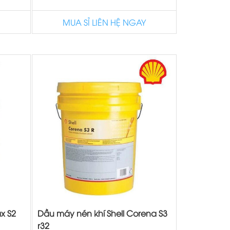
MUA SỈ LIÊN HỆ NGAY
ax S2
Dầu máy nén khí Shell Corena S3
r32