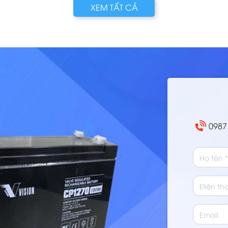
 mặt
thay ắc quy mới. Tuy nhiên, thủ phạm khiến xe
hộp
XEM TẤT CẢ
nằm đường có thể rơi vào 1 trong 3 trường hợp:
sửa 
Bình ắc quy hỏng, Máy phát điện (Dynamo)
bài
chết, hoặc Củ đề (Máy khởi động) bị kẹt. Việc
Phá
phân biệt rõ 3 lỗi này cực kỳ quan trọng để
chu
tránh tình t
0987