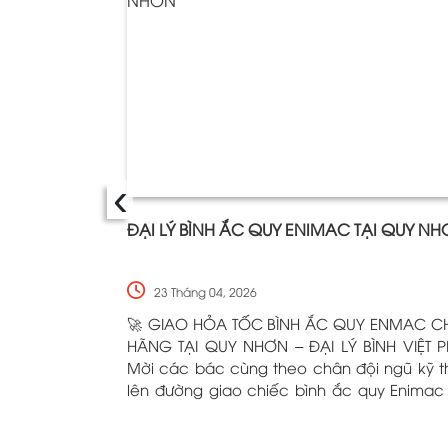
‹
ĐẠI LÝ BÌNH ẮC QUY ENIMAC TẠI QUY N
23 Tháng 04, 2026
🚀 GIAO HỎA TỐC BÌNH ẮC QUY ENMAC C
HÃNG TẠI QUY NHƠN – ĐẠI LÝ BÌNH VIỆT P
Mời các bác cùng theo chân đội ngũ kỹ t
lên đường giao chiếc bình ắc quy Enimac
cóng tận tay khách hàng! Dù nắng hay 
chỉ cần xế cưng của các bác cần "tiếp 