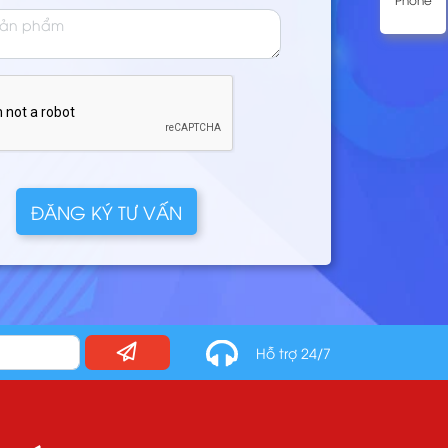
ĐĂNG KÝ TƯ VẤN
Hỗ trợ 24/7