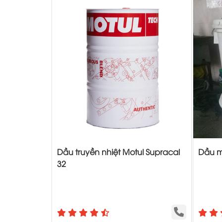
Dầu truyền nhiệt Motul Supracal
Dầu má
32