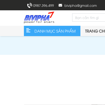
0987.396.499
bivipha@gmail.com
DANH MỤC SẢN PHẨM
TRANG CH