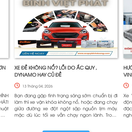
HƠN
XE ĐỀ KHÔNG NỔ? LỖI DO ẮC QUY ,
HƯỚ
DYNAMO HAY CỦ ĐỀ
VIN
13 Tháng 04, 2026
HÍNH
Bạn đang gặp tình trạng sáng sớm chuẩn bị đi
Xe 
HÁT!
làm thì xe vặn khóa không nổ, hoặc đang chạy
độn
huật
giữa đường xe đột ngột sập nguồn lịm máy.
đặc
 mới
mặc dù lúc tối xe vẫn chạy ngon lành. Trong
ngh
mưa,
tình huống hoảng loạn này, 90% tài xế sẽ nghĩ
(VF
năng
ngay đến việc "xe hết bình" và vội vàng gọi thợ
làm