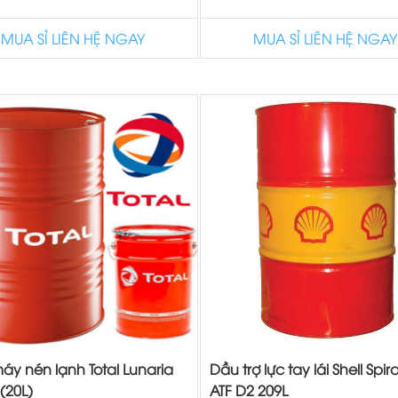
MUA SỈ LIÊN HỆ NGAY
MUA SỈ LIÊN HỆ NGAY
áy nén lạnh Total Lunaria
Dầu trợ lực tay lái Shell Spir
(20L)
ATF D2 209L