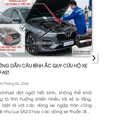
›
NG DẪN CÂU BÌNH ẮC QUY CỨU HỘ XE
CUNG CẤP BÌ
FAST
(12V-150AH) 
10 Tháng 04, 2026
07 Tháng 04, 
VinFast đột ngột hết bình, không thể khởi
Giao Hàng &
g là tình huống khiến nhiều tài xế lo lắng,
Rocket L-1275 Tận
 biệt là với các dòng xe ngập tràn công
biển Quy Nhơn 
ệ như Lux SA2.0 hay các dòng xe thuần điện
khu du lịch đ
8, VF9). Việc tự câu bình (jump-start) nếu
theo nhu cầu
 sai thao tác có thể dẫn đến chập cháy
golf, và máy 