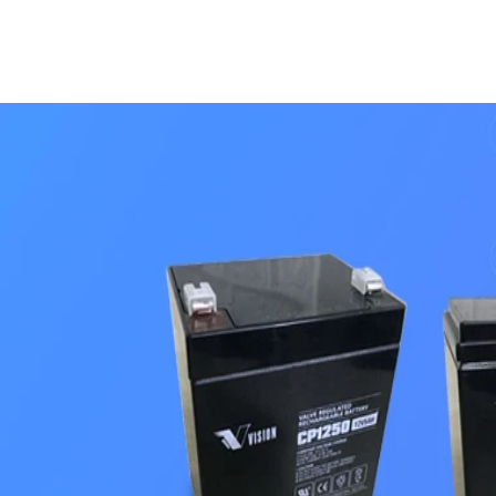
lượng", Bình Việt Phát luôn sẵn sàng có
nhanh nhất.