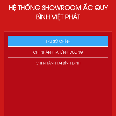
HỆ THỐNG SHOWROOM ẮC QUY
BÌNH VIỆT PHÁT
TRỤ SỞ CHÍNH
CHI NHÁNH TẠI BÌNH DƯƠNG
CHI NHÁNH TẠI BÌNH ĐỊNH