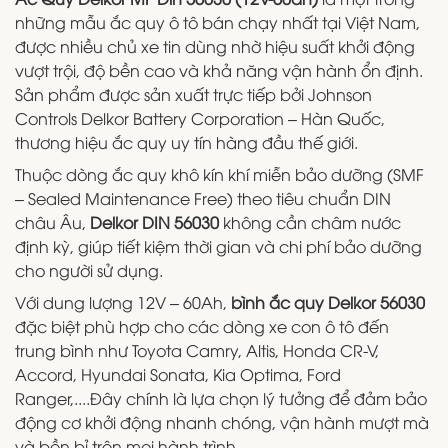
những mẫu ắc quy ô tô bán chạy nhất tại Việt Nam,
được nhiều chủ xe tin dùng nhờ hiệu suất khởi động
vượt trội, độ bền cao và khả năng vận hành ổn định.
Sản phẩm được sản xuất trực tiếp bởi Johnson
Controls Delkor Battery Corporation – Hàn Quốc,
thương hiệu ắc quy uy tín hàng đầu thế giới.
Thuộc dòng ắc quy khô kín khí miễn bảo dưỡng (SMF
– Sealed Maintenance Free) theo tiêu chuẩn DIN
châu Âu,
Delkor DIN 56030
không cần châm nước
định kỳ, giúp tiết kiệm thời gian và chi phí bảo dưỡng
cho người sử dụng.
Với dung lượng 12V – 60Ah,
bình ắc quy Delkor 56030
đặc biệt phù hợp cho các dòng xe con ô tô đến
trung bình như Toyota Camry, Altis, Honda CR-V,
Accord, Hyundai Sonata, Kia Optima, Ford
Ranger,....Đây chính là lựa chọn lý tưởng để đảm bảo
động cơ khởi động nhanh chóng, vận hành mượt mà
và bền bỉ trên mọi hành trình.