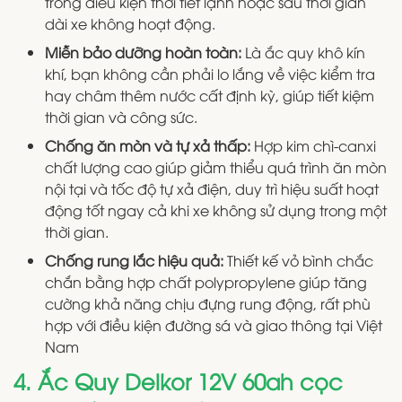
trong điều kiện thời tiết lạnh hoặc sau thời gian
dài xe không hoạt động.
Miễn bảo dưỡng hoàn toàn:
Là ắc quy khô kín
khí, bạn không cần phải lo lắng về việc kiểm tra
hay châm thêm nước cất định kỳ, giúp tiết kiệm
thời gian và công sức.
Chống ăn mòn và tự xả thấp:
Hợp kim chì-canxi
chất lượng cao giúp giảm thiểu quá trình ăn mòn
nội tại và tốc độ tự xả điện, duy trì hiệu suất hoạt
động tốt ngay cả khi xe không sử dụng trong một
thời gian.
Chống rung lắc hiệu quả:
Thiết kế vỏ bình chắc
chắn bằng hợp chất polypropylene giúp tăng
cường khả năng chịu đựng rung động, rất phù
hợp với điều kiện đường sá và giao thông tại Việt
Nam
4. Ắc Quy Delkor 12V 60ah cọc