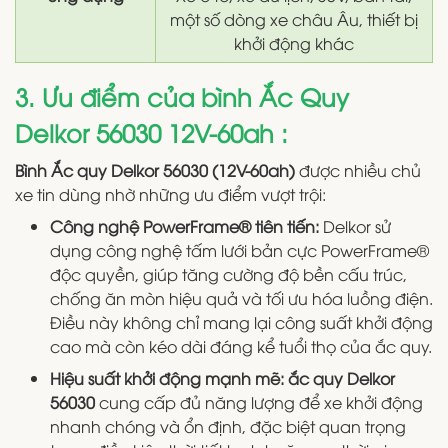
một số dòng xe châu Âu, thiết bị
khởi động khác
3. Ưu điểm của bình Ắc Quy
Delkor 56030 12V-60ah :
Bình Ắc quy Delkor 56030 (12V-60ah)
được nhiều chủ
xe tin dùng nhờ những ưu điểm vượt trội:
Công nghệ PowerFrame® tiên tiến:
Delkor sử
dụng công nghệ tấm lưới bản cực PowerFrame®
độc quyền, giúp tăng cường độ bền cấu trúc,
chống ăn mòn hiệu quả và tối ưu hóa luồng điện.
Điều này không chỉ mang lại công suất khởi động
cao mà còn kéo dài đáng kể tuổi thọ của ắc quy.
Hiệu suất khởi động mạnh mẽ:
ắc quy Delkor
56030
cung cấp đủ năng lượng để xe khởi động
nhanh chóng và ổn định, đặc biệt quan trọng