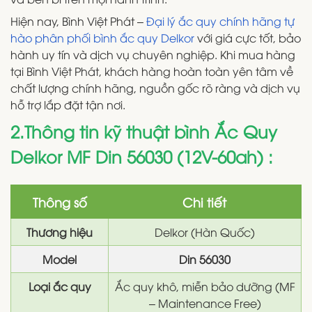
Hiện nay, Bình Việt Phát –
Đại lý ắc quy chính hãng tự
hào phân phối bình ắc quy Delkor
với giá cực tốt, bảo
hành uy tín và dịch vụ chuyên nghiệp. Khi mua hàng
tại Bình Việt Phát, khách hàng hoàn toàn yên tâm về
chất lượng chính hãng, nguồn gốc rõ ràng và dịch vụ
hỗ trợ lắp đặt tận nơi.
2.Thông tin kỹ thuật bình Ắc Quy
Delkor MF Din 56030 (12V-60ah) :
Thông số
Chi tiết
Thương hiệu
Delkor (Hàn Quốc)
Model
Din 56030
Loại ắc quy
Ắc quy khô, miễn bảo dưỡng (MF
– Maintenance Free)