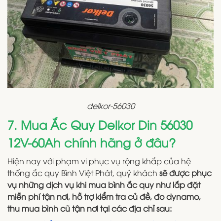
delkor-56030
7. Mua Ắc Quy Delkor Din 56030
12V-60Ah chính hãng ở đâu?
Hiện nay với phạm vi phục vụ rộng khắp của hệ
thống ắc quy Bình Việt Phát, quý khách
sẽ được phục
vụ những dịch vụ khi mua bình ắc quy như lắp đặt
miễn phí tận nơi, hỗ trợ kiểm tra củ đề, đo dynamo,
thu mua bình cũ tận nơi tại các địa chỉ sau: