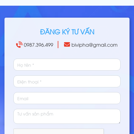
ĐĂNG KÝ TƯ VẤN
0987.396.499
bivipha@gmail.com