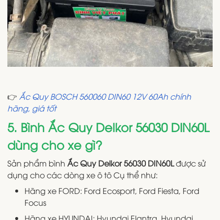
👉
Ắc Quy BOSCH 560060 DIN60 12V 60Ah chính
hãng, giá tốt
5. Bình Ắc Quy Delkor 56030 DIN60L
dùng cho xe gì?
Sản phẩm bình
Ắc Quy Delkor 56030 DIN60L
được sử
dụng cho các dòng xe ô tô Cụ thể như:
Hãng xe FORD: Ford Ecosport, Ford Fiesta, Ford
Focus
Hãng xe HYUNDAI: Hyundai Elantra, Hyundai