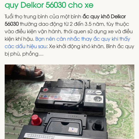
quy Delkor 56030 cho xe
Tuổi thọ trung bình của một bình
ắc quy khô
Delkor
56030
thường dao động từ 2 đến 3.5 năm, tùy thuộc
vào điều kiện vận hành, thói quen sử dụng xe và điều
kiện khí hậu.
Bạn nên cân nhắc thay ắc quy khi thấy
các dấu hiệu sau
: Xe khởi động khó khăn, Bình ắc quy
bị phù, phồng....