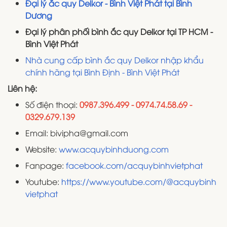
Đại lý ắc quy Delkor - Bình Việt Phát tại Bình
Dương
Đại lý phân phối bình ắc quy Delkor tại TP HCM -
Bình Việt Phát
Nhà cung cấp bình ắc quy Delkor nhập khẩu
chính hãng tại Bình Định - Bình Việt Phát
Liên hệ:
Số điện thoại:
0987.396.499 - 0974.74.58.69 -
0329.679.139
Email: bivipha@gmail.com
Website:
www.acquybinhduong.com
Fanpage:
facebook.com/acquybinhvietphat
Youtube:
https://www.youtube.com/@acquybinh
vietphat