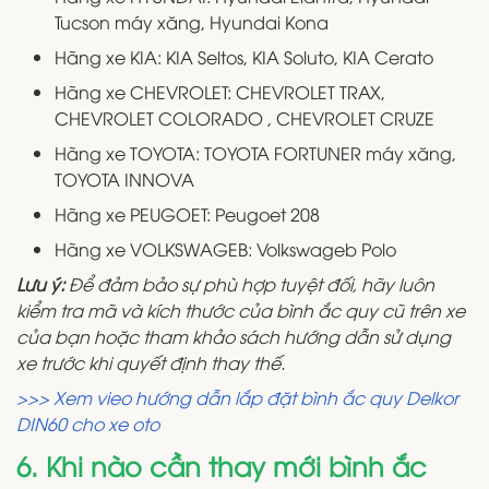
Tucson máy xăng, Hyundai Kona
Hãng xe KIA: KIA Seltos, KIA Soluto, KIA Cerato
Hãng xe CHEVROLET: CHEVROLET TRAX,
CHEVROLET COLORADO , CHEVROLET CRUZE
Hãng xe TOYOTA: TOYOTA FORTUNER máy xăng,
TOYOTA INNOVA
Hãng xe PEUGOET: Peugoet 208
Hãng xe VOLKSWAGEB: Volkswageb Polo
Lưu ý:
Để đảm bảo sự phù hợp tuyệt đối, hãy luôn
kiểm tra mã và kích thước của bình ắc quy cũ trên xe
của bạn hoặc tham khảo sách hướng dẫn sử dụng
xe trước khi quyết định thay thế.
>>> Xem vieo hướng dẫn lắp đặt bình ắc quy Delkor
DIN60 cho xe oto
6. Khi nào cần thay mới bình ắc