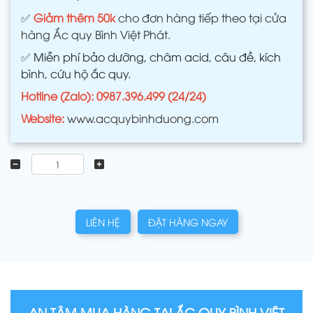
✅
Giảm thêm 50k
cho đơn hàng tiếp theo tại cửa
hàng Ắc quy Bình Việt Phát.
✅
Miễn phí bảo dưỡng, châm acid, câu đề, kích
bình, cứu hộ ắc quy.
Hotline (Zalo): 0987.396.499 (24/24)
Website:
www.acquybinhduong.com
LIÊN HỆ
ĐẶT HÀNG NGAY
AN TÂM MUA HÀNG TẠI ẮC QUY BÌNH VIỆT