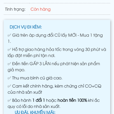
Tình trạng:
Còn hàng
DỊCH VỤ ĐI KÈM:
✅
Giá trên áp dụng đổi CŨ lấy MỚI - Mua 1 tặng
1.
✅
Hỗ trợ giao hàng hỏa tốc trong vòng 30 phút và
lắp đặt miễn phí tận nơi.
✅
Đền tiền GẤP 3 LẦN nếu phát hiện sản phẩm
giả mạo.
✅
Thu mua bình cũ giá cao.
✅
Cam kết chính hãng, kèm chứng chỉ CO+CQ
của nhà sản xuất
✅
Bảo hành
1 đổi 1
hoặc
hoàn tiền 100%
khi ắc
quy có lỗi do nhà sản xuất.
ƯU ĐÃI, KHUYẾN MÃI: