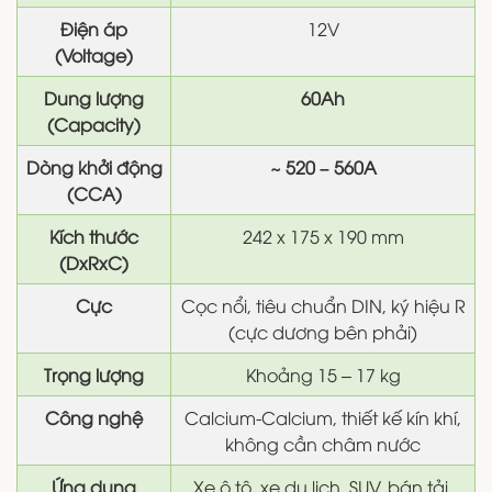
Điện áp
12V
(Voltage)
Dung lượng
60Ah
(Capacity)
Dòng khởi động
~ 520 – 560A
(CCA)
Kích thước
242 x 175 x 190 mm
(DxRxC)
Cực
Cọc nổi, tiêu chuẩn DIN, ký hiệu R
(cực dương bên phải)
Trọng lượng
Khoảng 15 – 17 kg
Công nghệ
Calcium-Calcium, thiết kế kín khí,
không cần châm nước
Ứng dụng
Xe ô tô, xe du lịch, SUV, bán tải,