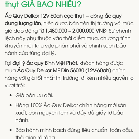
thụt GIÁ BAO NHIÊU?
Ắc Quy Delkor 12V 60ah cọc thụt
– dòng
ắc quy
dung lượng lớn
, hiện được bán trên thị trường với mức
giá dao động
từ 1.480.000 – 2.000.000 VNĐ
. Sự chênh
lệch này phụ thuộc vào thời điểm mua, chương trình
khuyến mãi, khu vực phân phối và chính sách bảo
hành của từng đại lý.
Tại
đại lý ắc quy Bình Việt Phát
, khách hàng được
mua
Ắc Quy Delkor MF Din 56030 (12V-60ah)
chính
hãng với giá tốt nhất thị trường, đi kèm nhiều quyền lợi
vượt trội:
Giá bán ưu đãi.
Hàng 100% Ắc Quy Delkor chính hãng mới sản
xuất, còn nguyên tem và đầy đủ giấy tờ bảo
hành.
Bảo hành minh bạch đúng tiêu chuẩn toàn cầu,
thời gian rõ ràng.