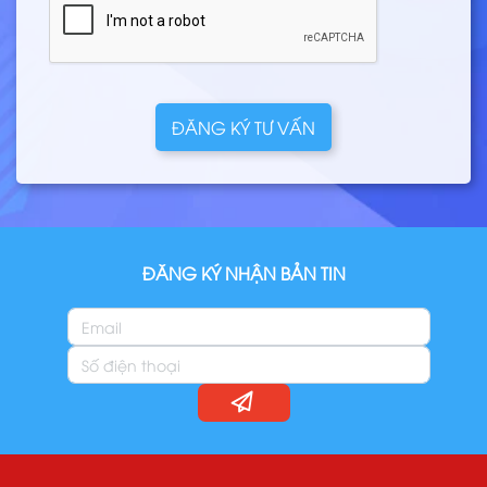
ĐĂNG KÝ TƯ VẤN
ĐĂNG KÝ NHẬN BẢN TIN