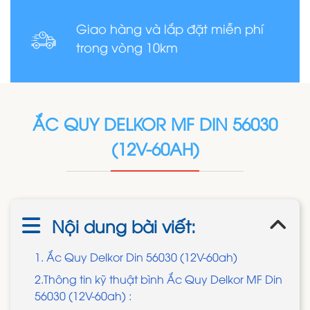
Giao hàng và lắp đặt miễn phí
trong vòng 10km
ẮC QUY DELKOR MF DIN 56030
(12V-60AH)
Nội dung bài viết:
1. Ắc Quy Delkor Din 56030 (12V-60ah)
2.Thông tin kỹ thuật bình Ắc Quy Delkor MF Din
56030 (12V-60ah) :