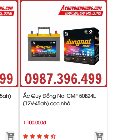
45ah)
Ắc Quy Đồng Nai CMF 50B24L
(12V-45ah) cọc nhỏ
1.100.000đ