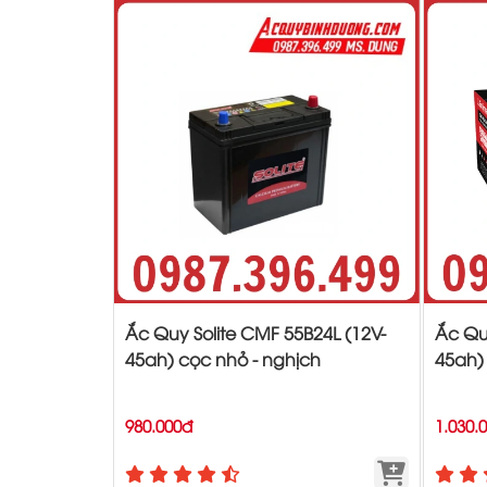
Ắc Quy Solite CMF 55B24L (12V-
Ắc Qu
45ah) cọc nhỏ - nghịch
45ah)
980.000đ
1.030.