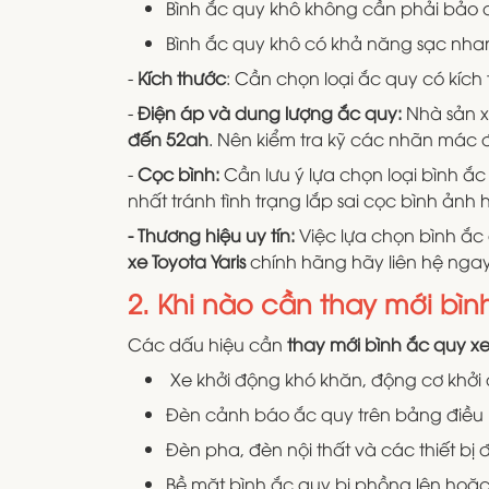
Bình ắc quy khô không cần phải bảo dư
Bình ắc quy khô có khả năng sạc nhan
-
Kích thước
: Cần chọn loại ắc quy có kích
-
Điện áp và dung lượng ắc quy:
Nhà sản x
đến 52ah
. Nên kiểm tra kỹ các nhãn mác 
-
Cọc bình:
Cần lưu ý lựa chọn loại bình ắ
nhất tránh tình trạng lắp sai cọc bình ảnh 
- Thương hiệu uy tín:
Việc lựa chọn bình ắc
xe Toyota Yaris
chính hãng hãy liên hệ ngay
2. Khi nào cần thay mới bình
Các dấu hiệu cần
thay mới bình ắc quy xe 
Xe khởi động khó khăn, động cơ khởi
Đèn cảnh báo ắc quy trên bảng điều k
Đèn pha, đèn nội thất và các thiết bị
Bề mặt bình ắc quy bị phồng lên hoặc 