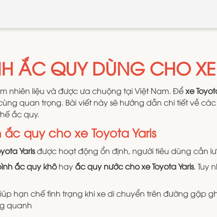
NH ẮC QUY DÙNG CHO XE 
iệm nhiên liệu và được ưa chuộng tại Việt Nam. Để
xe Toyota
ùng quan trọng. Bài viết này sẽ hướng dẫn chi tiết về cá
thế ắc quy.
h ắc quy cho xe Toyota Yaris
yota Yaris
được hoạt động ổn định, người tiêu dùng cần lưu
bình ắc quy khô
hay
ắc quy nước
cho xe Toyota Yaris
. Tuy 
iúp hạn chế tình trạng khi xe di chuyển trên đường gập g
ung quanh