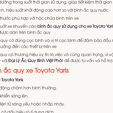
ỡng trong suốt thời gian sử dụng, giúp tiết kiệm thời gian
h, hiệu suất khởi động cao hơn so với bình ắc quy nước
 thước phù hợp với hộc chứa bình trên xe
uất xe khuyến cáo
bình ắc quy sử dụng cho xe Toyota Yari
được dán trên bình ắc quy
c quy có đúng cọc bình và vị trí cọc bình để đảm bảo đầu
hưởng đến các thiết bị trên xe
 quy có thương hiệu uy tín là việc vô cùng quan trọng, vì
 với
Đại Lý Ắc Quy Bình Việt Phá
t để được tư vấn và hỗ trợ
 ắc quy xe Toyota Yaris
Toyota Yaris
 động chậm hơn bình thường.
hiển sáng lên.
 điện tử sáng yếu hoặc nhấp nháy.
có dấu hiệu rò rỉ dung dịch.