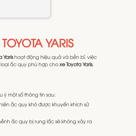
TOYOTA YARIS
 Yaris
hoạt động hiệu quả và bền bỉ, việc
c loại ắc quy phù hợp cho
xe Toyota Yaris
,
 ý một số thông tin sau:
nhiên ắc quy khô được khuyến khích sử
hềnh ắc quy bị rung lắc sẽ không xảy ra