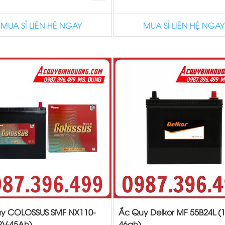
MUA SỈ LIÊN HỆ NGAY
MUA SỈ LIÊN HỆ NGAY
y COLOSSUS SMF NX110-
Ắc Quy Delkor MF 55B24L (1
2V-45Ah)
46ah)