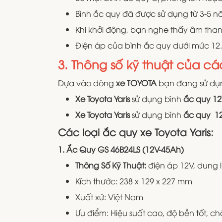
Bình ắc quy đã được sử dụng từ 3-5 n
Khi khởi động, bạn nghe thấy âm than
Điện áp của bình ắc quy dưới mức 12.
3. Thông số kỹ thuật của cá
Dựa vào dòng
xe TOYOTA
bạn đang sử dụn
Xe Toyota Yaris
sử dụng bình
ắc quy 1
Xe Toyota Yaris
sử dụng bình
ắc quy 1
Các loại ắc quy xe Toyota Yaris:
1. Ắc Quy GS 46B24LS (12V-45Ah)
Thông Số Kỹ Thuật:
điện áp 12V, dung
Kích thước: 238 x 129 x 227 mm
Xuất xứ: Việt Nam
Ưu điểm: Hiệu suất cao, độ bền tốt, chốn