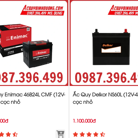
y Enimac 46B24L CMF (12V-
Ắc Quy Delkor NS60L (12V-
 cọc nhỏ
cọc nhỏ
000đ
1.100.000đ