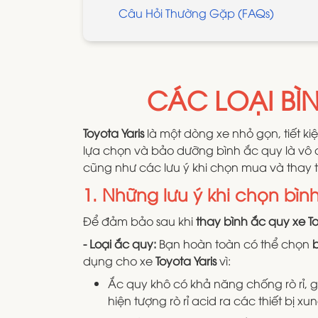
Câu Hỏi Thường Gặp (FAQs)
CÁC LOẠI BÌ
Toyota Yaris
là một dòng xe nhỏ gọn, tiết k
lựa chọn và bảo dưỡng bình ắc quy là vô c
cũng như các lưu ý khi chọn mua và thay 
1. Những lưu ý khi chọn bìn
Để đảm bảo sau khi
thay bình ắc quy xe To
- Loại ắc quy:
Bạn hoàn toàn có thể chọn
dụng cho xe
Toyota Yaris
vì:
Ắc quy khô có khả năng chống rò rỉ, g
hiện tượng rò rỉ acid ra các thiết bị x