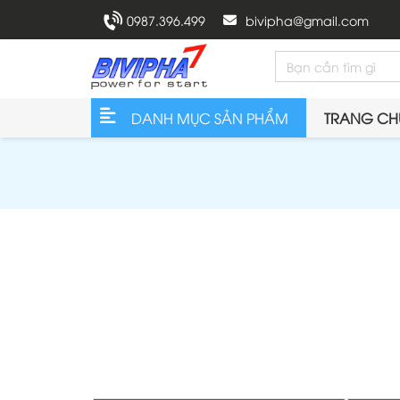
0987.396.499
bivipha@gmail.com
DANH MỤC SẢN PHẨM
TRANG CH