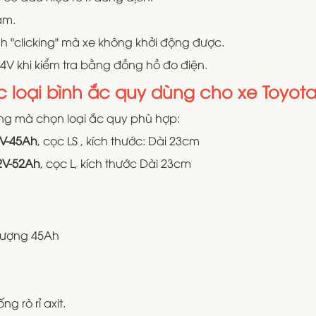
ăm.
h "clicking" mà xe không khởi động được.
4V khi kiểm tra bằng đồng hồ đo điện.
c loại bình ắc quy dùng cho xe Toyota 
g mà chọn loại ắc quy phù hợp:
2V-45Ah
, cọc LS , kích thước: Dài 23cm
2V-52Ah
, cọc L, kích thước Dài 23cm
 lượng 45Ah
g rò rỉ axit.