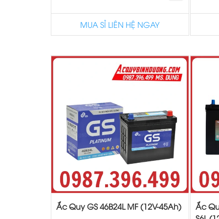
MUA SỈ LIÊN HỆ NGAY
Ắc Quy GS 46B24L MF (12V-45Ah)
Ắc Qu
S6L (1