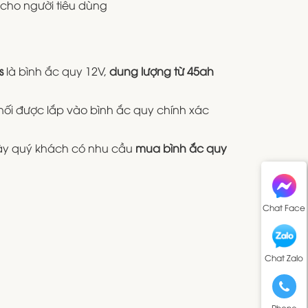
 cho người tiêu dùng
s
là bình ắc quy 12V,
dung lượng từ 45ah
 nối được lắp vào bình ắc quy chính xác
 vậy quý khách có nhu cầu
mua bình ắc quy
.
Chat Face
Chat Zalo
Phone