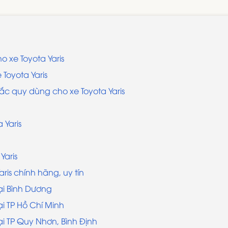
o xe Toyota Yaris
 Toyota Yaris
 ắc quy dùng cho xe Toyota Yaris
 Yaris
Yaris
ris chính hãng, uy tín
ại Bình Dương
ại TP Hồ Chí Minh
ại TP Quy Nhơn, Bình Định