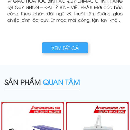
🚀 GIAO HỎA TỐC BÌNH ẮC QUY ENMAC CHÍNH HÃNG
TẠI QUY NHƠN – ĐẠI LÝ BÌNH VIỆT PHÁT! Mời các bác
cùng theo chân đội ngũ kỹ thuật lên đường giao
chiếc bình ắc quy Enimac mới cóng tận tay khách
hàng! Dù nắng hay mưa, chỉ cần xế cưng của các
bác cần "tiếp năng lượng", Bình Việt Phát luôn
g
XEM TẤT CẢ
SẢN PHẨM
QUAN TÂM