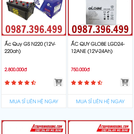
Ắc Quy GS N220 (12V-
ẮC QUY GLOBE LGD24-
220ah)
12ANE (12V-24Ah)
2.800.000đ
750.000đ
MUA SỈ LIÊN HỆ NGAY
MUA SỈ LIÊN HỆ NGAY