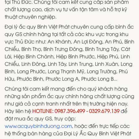
tại Thủ Đức. Chúng tôi cam kết cung cấp sản phẩm
chất lượng cao, dịch vụ tư vấn tận tâm và hỗ trợ kỹ
thuật chuyên nghiệp.
Đại lý ắc quy Bình Việt Phát chuyên cung cấp bình ắc
quy GS chính hãng tại tất cả các khu vực trong khu
vực Thủ Đức như: An Khánh, An Lợi Đông, An Phú, Bình
Chiểu, Bình Thọ, Bình Trưng Đông, Bình Trưng Tây, Cát
Lái, Hiệp Bình Chánh, Hiệp Bình Phước, Hiệp Phú, Linh
Chiểu, Linh Đông, Linh Tây, Linh Trung, Linh Xuân, Long
Bình, Long Phước, Long Thạnh Mỹ, Long Trường, Phú
Hữu, Phước Bình, Phước Long A, Phước Long B...
Chúng tôi cam kết mang đến cho quý khách hàng
những sản phẩm ắc quy chính hãng chất lượng cũng
như giá cả cạnh tranh nhất trên thị trường hiện nay.
Hãy liên hệ
HOTLINE: 0987.396.499 - 0329.679.139
để
đặt mua ắc quy GS, truy cập:
www.acquybinhduong.com
, hoặc đến trực tiếp các
hệ thống bán hàng của Đại Lý Ắc Quy Bình Việt Phát