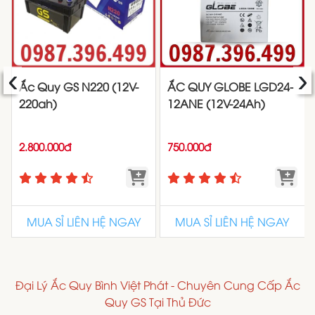
‹
›
Ắc Quy GS N220 (12V-
ẮC QUY GLOBE LGD24-
220ah)
12ANE (12V-24Ah)
2.800.000đ
750.000đ
MUA SỈ LIÊN HỆ NGAY
MUA SỈ LIÊN HỆ NGAY
Đại Lý Ắc Quy Bình Việt Phát - Chuyên Cung Cấp Ắc
Quy GS Tại Thủ Đức