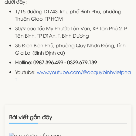
dưới đây:
1/15 đường DT743, khu phố Bình Phú, phường
Thuận Giao, TP HCM
30/9 cao tốc Mỹ Phước Tân Vạn, KP Tân Phú 2, P.
Tân Bình, TP Dĩ An, T. Bình Dương
35 Điện Biên Phủ, phường Quy Nhơn Đông, Tỉnh
Gia Lai (Bình Định cũ)
Hotline: 0987.396.499 - 0329.679.139
Youtube:
www.youtube.com/@acquybinhvietpha
t
Bài viết gần đây