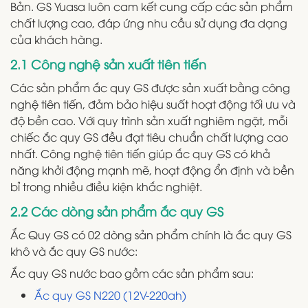
Bản. GS Yuasa luôn cam kết cung cấp các sản phẩm
chất lượng cao, đáp ứng nhu cầu sử dụng đa dạng
của khách hàng.
2.1 Công nghệ sản xuất tiên tiến
Các sản phẩm ắc quy GS được sản xuất bằng công
nghệ tiên tiến, đảm bảo hiệu suất hoạt động tối ưu và
độ bền cao. Với quy trình sản xuất nghiêm ngặt, mỗi
chiếc ắc quy GS đều đạt tiêu chuẩn chất lượng cao
nhất. Công nghệ tiên tiến giúp ắc quy GS có khả
năng khởi động mạnh mẽ, hoạt động ổn định và bền
bỉ trong nhiều điều kiện khắc nghiệt.
2.2 Các dòng sản phẩm ắc quy GS
Ắc Quy GS có 02 dòng sản phẩm chính là ắc quy GS
khô và ắc quy GS nước:
Ắc quy GS nước bao gồm các sản phẩm sau:
Ắc quy GS N220 (12V-220ah)