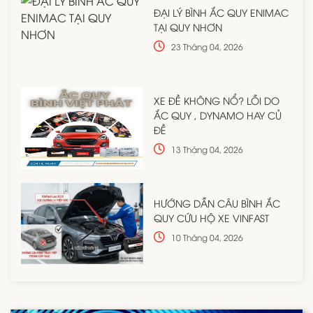
ĐẠI LÝ BÌNH ẮC QUY ENIMAC
TẠI QUY NHƠN
23 Tháng 04, 2026
XE ĐỀ KHÔNG NỔ? LỖI DO
ẮC QUY , DYNAMO HAY CỦ
ĐỀ
13 Tháng 04, 2026
HƯỚNG DẪN CÂU BÌNH ẮC
QUY CỨU HỘ XE VINFAST
10 Tháng 04, 2026