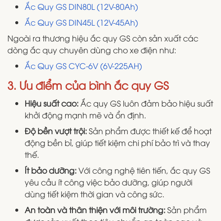
Ắc Quy GS DIN80L (12V-80Ah)
Ắc Quy GS DIN45L (12V-45Ah)
Ngoài ra thương hiệu ắc quy GS còn sản xuất các
dòng ắc quy chuyên dùng cho xe điện như:
Ắc Quy GS CYC-6V (6V-225AH)
3. Ưu điểm của bình ắc quy GS
Hiệu suất cao:
Ắc quy GS luôn đảm bảo hiệu suất
khởi động mạnh mẽ và ổn định.
Độ bền vượt trội:
Sản phẩm được thiết kế để hoạt
động bền bỉ, giúp tiết kiệm chi phí bảo trì và thay
thế.
Ít bảo dưỡng:
Với công nghệ tiên tiến, ắc quy GS
yêu cầu ít công việc bảo dưỡng, giúp người
dùng tiết kiệm thời gian và công sức.
An toàn và thân thiện với môi trường:
Sản phẩm