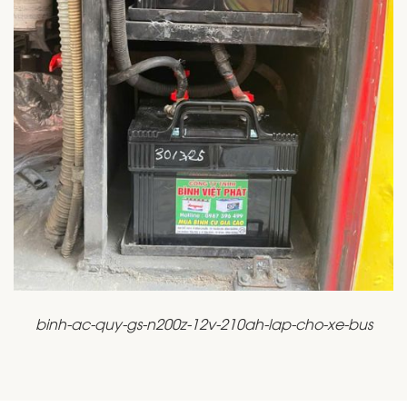
binh-ac-quy-gs-n200z-12v-210ah-lap-cho-xe-bus