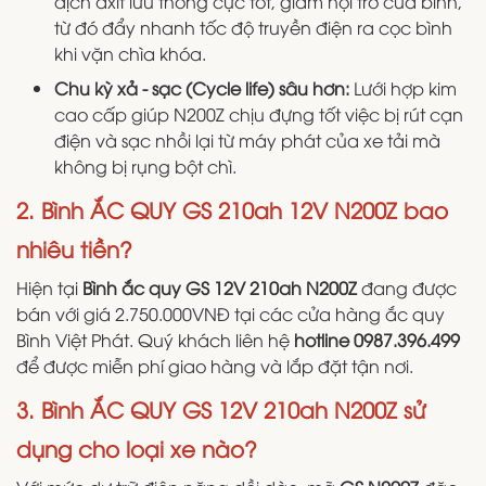
dịch axit lưu thông cực tốt, giảm nội trở của bình,
từ đó đẩy nhanh tốc độ truyền điện ra cọc bình
khi vặn chìa khóa.
Chu kỳ xả - sạc (Cycle life) sâu hơn:
Lưới hợp kim
cao cấp giúp N200Z chịu đựng tốt việc bị rút cạn
điện và sạc nhồi lại từ máy phát của xe tải mà
không bị rụng bột chì.
2. Bình ẮC QUY GS 210ah 12V N200Z bao
nhiêu tiền?
Hiện tại
Bình ắc quy GS 12V 210ah N200Z
đang được
bán với giá 2.750.000VNĐ tại các cửa hàng ắc quy
Bình Việt Phát. Quý khách liên hệ
hotline 0987.396.499
để được miễn phí giao hàng và lắp đặt tận nơi.
3. Bình ẮC QUY GS 12V 210ah N200Z sử
dụng cho loại xe nào?