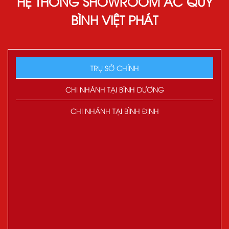
HỆ THỐNG SHOWROOM ẮC QUY
BÌNH VIỆT PHÁT
TRỤ SỞ CHÍNH
CHI NHÁNH TẠI BÌNH DƯƠNG
CHI NHÁNH TẠI BÌNH ĐỊNH