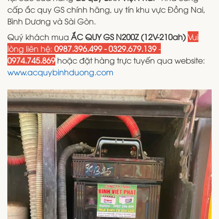
cấp ắc quy GS chính hãng, uy tín khu vực Đồng Nai,
Bình Dương và Sài Gòn.
Quý khách mua
ẮC QUY GS N200Z (12V-210ah)
Vui
lòng liên hệ:
0987.396.499 - 0329.679.139
-
0974.745.869
hoặc đặt hàng trực tuyến qua website:
www.acquybinhduong.com