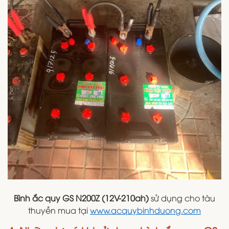
Bình ắc quy GS N200Z (12V-210ah)
sử dụng cho tàu
thuyền mua tại
www.acquybinhduong.com