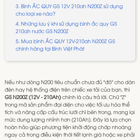
3. Bình ẮC QUY GS 12V 210ah N200Z sử dụng
cho loại xe nào?
4. Những lưu ý khi sử dụng bình ắc quy GS
210ah nước GS N200Z
5. Mua bình ẮC QUY 12V-210ah N200Z GS
chính hãng tại Bình Việt Phát
Nếu như dòng N200 tiêu chuẩn chưa đủ "đô" cho dàn
đèn hay hệ thống điện trên chiếc xe tải của bạn, thì
GS N200Z (12V - 210Ah)
chính là câu trả lời. Chữ "Z"
trong mã sản phẩm đại diện cho việc tối ưu hóa thể
tích và nâng cấp cấu trúc lưới chì bên trong, mang lại
mức dung lượng nhỉnh hơn (210Ah). Đây là lựa chọn
hoàn hảo giúp phương tiện khởi động chớp nhoáng
ngay cả trong điều kiện thời tiết lạnh giá hoặc xe phải