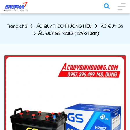
Trang chủ
ẮC QUY THEO THƯƠNG HIỆU
ẮC QUY GS
ẮC QUY GS N200Z (12V-210ah)