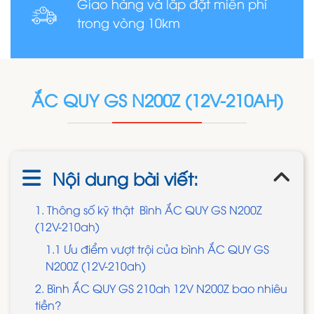
Giao hàng và lắp đặt miễn phí
trong vòng 10km
ẮC QUY GS N200Z (12V-210AH)
Nội dung bài viết:
1. Thông số kỹ thật Bình ẮC QUY GS N200Z
(12V-210ah)
1.1 Ưu điểm vượt trội của bình ẮC QUY GS
N200Z (12V-210ah)
2. Bình ẮC QUY GS 210ah 12V N200Z bao nhiêu
tiền?