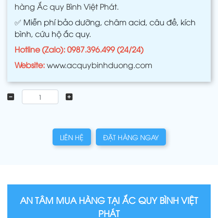
hàng Ắc quy Bình Việt Phát.
✅
Miễn phí bảo dưỡng, châm acid, câu đề, kích
bình, cứu hộ ắc quy.
Hotline (Zalo): 0987.396.499 (24/24)
Website:
www.acquybinhduong.com
LIÊN HỆ
ĐẶT HÀNG NGAY
AN TÂM MUA HÀNG TẠI ẮC QUY BÌNH VIỆT
PHÁT