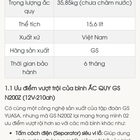
Trọng lượng ắc
35,85kg (chưa châm nước)
quy
Thể tích
15,6 lít
Xuất xứ
Việt Nam
Hãng sản xuất
GS
Thời gian bảo
6 tháng
hành
1.1 Ưu điểm vượt trội của bình ẮC QUY GS
N200Z (12V-210ah)
Có cùng một công nghệ sản xuất của tập đoàn GS
YUASA, nhưng mã GS N200Z lại mang trong mình 02
ưu điểm vượt rội hơn so với các mã bình khác như:
Tấm cách điện (Separator) siêu vi lỗ:
Giúp dung