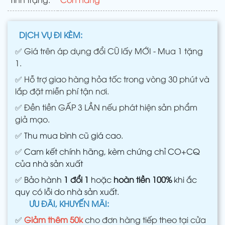
DỊCH VỤ ĐI KÈM:
✅
Giá trên áp dụng đổi CŨ lấy MỚI - Mua 1 tặng
1.
✅
Hỗ trợ giao hàng hỏa tốc trong vòng 30 phút và
lắp đặt miễn phí tận nơi.
✅
Đền tiền GẤP 3 LẦN nếu phát hiện sản phẩm
giả mạo.
✅
Thu mua bình cũ giá cao.
✅
Cam kết chính hãng, kèm chứng chỉ CO+CQ
của nhà sản xuất
✅
Bảo hành
1 đổi 1
hoặc
hoàn tiền 100%
khi ắc
quy có lỗi do nhà sản xuất.
ƯU ĐÃI, KHUYẾN MÃI:
✅
Giảm thêm 50k
cho đơn hàng tiếp theo tại cửa