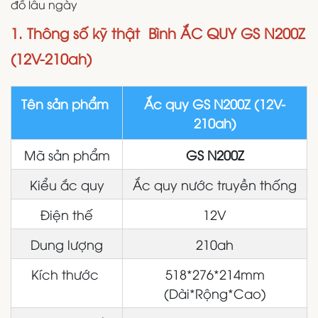
đỗ lâu ngày
1. Thông số kỹ thật Bình ẮC QUY GS N200Z
(12V-210ah)
Tên sản phẩm
Ắc quy GS N200Z (12V-
210ah)
Mã sản phẩm
GS N200Z
Kiểu ắc quy
Ắc quy nước truyền thống
Điện thế
12V
Dung lượng
210ah
Kích thước
518*276*214mm
(Dài*Rộng*Cao)