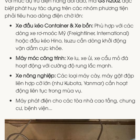
Với mức dự trữ điện năng dồi dào, mã
GS N200Z
đặc
biệt phát huy tác dụng trên các nhóm phương tiện
phải tiêu hao dòng điện chờ lớn:
Xe đầu kéo Container & Xe bồn:
Phù hợp với các
dòng xe rơ-moóc Mỹ (Freightliner, International)
hoặc đầu kéo Hino, Isuzu cần dòng khởi động
vặn dầm cực khỏe.
Máy móc công trình:
Xe lu, xe ủi, xe cẩu mỏ đá
hoạt động với cường độ rung lắc mạnh.
Xe nông nghiệp:
Các loại máy cày, máy gặt đập
liên hợp cỡ lớn (như Kubota, Yanmar) cần hoạt
động liên tục trong mùa vụ.
Máy phát điện cho các tòa nhà cao tầng, chung
cư, bệnh viện...