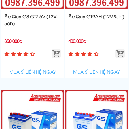
Ắc Quy GS GTZ 6V (12V-
Ắc Quy GT9AH (12V-9ah)
5ah)
350.000đ
400.000đ
MUA SỈ LIÊN HỆ NGAY
MUA SỈ LIÊN HỆ NGAY