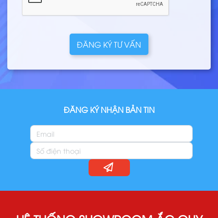
ĐĂNG KÝ TƯ VẤN
ĐĂNG KÝ NHẬN BẢN TIN