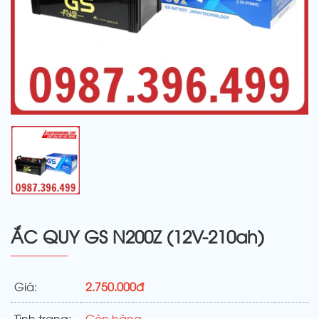
ẮC QUY GS N200Z (12V-210ah)
Giá:
2.750.000đ
Tình trạng:
Còn hàng