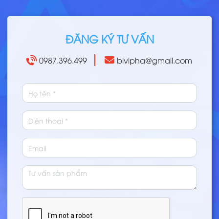
ĐĂNG KÝ TƯ VẤN
0987.396.499
bivipha@gmail.com