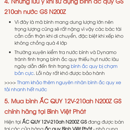
4. Những lưu ý khi sử dụng bình ắc quy GS
210ah nước GS N200Z
Vì đây là mã bình mang dung lượng lớn nên
trọng lượng cũng sẽ rất nặng vì vậy các bác tài
cần cẩn thận khi di chuyển, đặc biệt khi xếp kho
không chồng quá 4 lớp
Thường xuyên kiểm tra nước bình và Dynamo
tránh tình trạng bình ắc quy thiếu hụt nước lâu
ngày dẫn đến tình trạng
bình ắc quy bị chạm
bản cực
. Lỗi này rất khó được bảo hành
>>>>
Tham khảo thêm nguyên nhân bình ắc quy xe
tải nhanh hết nước
5. Mua bình ẮC QUY 12V-210ah N200Z GS
chính hãng tại Bình Việt Phát
Hiện tại
ẮC QUY 12V-210ah N200Z GS
đang được bán
tại các cửa hàng
ắc quy Bình Việt Phát
- nhà cung