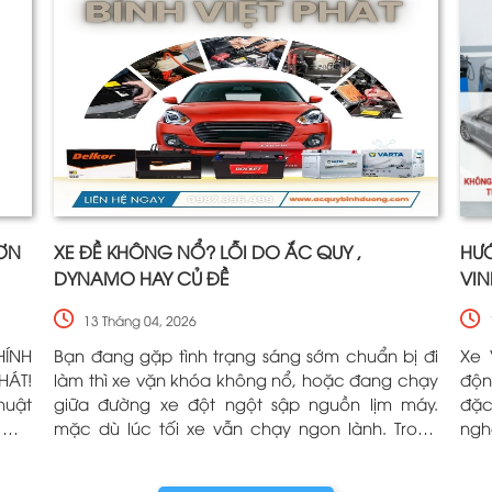
HƠN
XE ĐỀ KHÔNG NỔ? LỖI DO ẮC QUY ,
HƯỚ
DYNAMO HAY CỦ ĐỀ
VIN
13 Tháng 04, 2026
HÍNH
Bạn đang gặp tình trạng sáng sớm chuẩn bị đi
Xe 
HÁT!
làm thì xe vặn khóa không nổ, hoặc đang chạy
độn
huật
giữa đường xe đột ngột sập nguồn lịm máy.
đặc
 mới
mặc dù lúc tối xe vẫn chạy ngon lành. Trong
ngh
mưa,
tình huống hoảng loạn này, 90% tài xế sẽ nghĩ
(VF
năng
ngay đến việc "xe hết bình" và vội vàng gọi thợ
làm