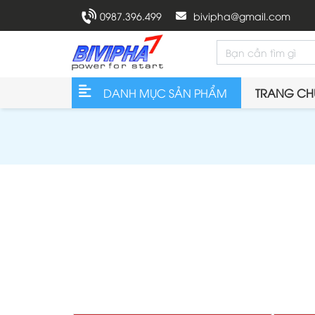
0987.396.499
bivipha@gmail.com
DANH MỤC SẢN PHẨM
TRANG CH