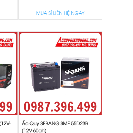
MUA SỈ LIÊN HỆ NGAY
12V-
Ắc Quy SEBANG SMF 55D23R
(12V-60ah)