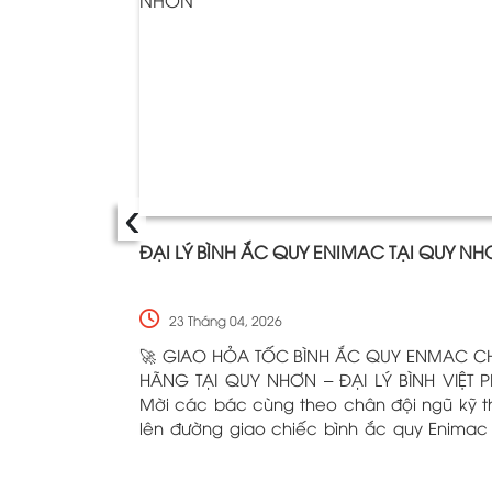
‹
ĐẠI LÝ BÌNH ẮC QUY ENIMAC TẠI QUY N
23 Tháng 04, 2026
🚀 GIAO HỎA TỐC BÌNH ẮC QUY ENMAC C
HÃNG TẠI QUY NHƠN – ĐẠI LÝ BÌNH VIỆT P
Mời các bác cùng theo chân đội ngũ kỹ t
lên đường giao chiếc bình ắc quy Enimac
cóng tận tay khách hàng! Dù nắng hay 
chỉ cần xế cưng của các bác cần "tiếp 