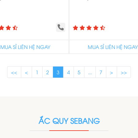
MUA SỈ LIÊN HỆ NGAY
MUA SỈ LIÊN HỆ NGAY
<<
<
1
2
3
4
5
...
7
>
>>
ẮC QUY SEBANG