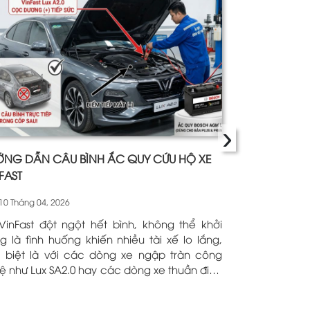
›
NG DẪN CÂU BÌNH ẮC QUY CỨU HỘ XE
CUNG CẤP BÌ
FAST
(12V-150AH) 
10 Tháng 04, 2026
07 Tháng 04, 
VinFast đột ngột hết bình, không thể khởi
Giao Hàng &
g là tình huống khiến nhiều tài xế lo lắng,
Rocket L-1275 Tận
 biệt là với các dòng xe ngập tràn công
biển Quy Nhơn 
ệ như Lux SA2.0 hay các dòng xe thuần điện
khu du lịch đ
8, VF9). Việc tự câu bình (jump-start) nếu
theo nhu cầu
 sai thao tác có thể dẫn đến chập cháy
golf, và máy 