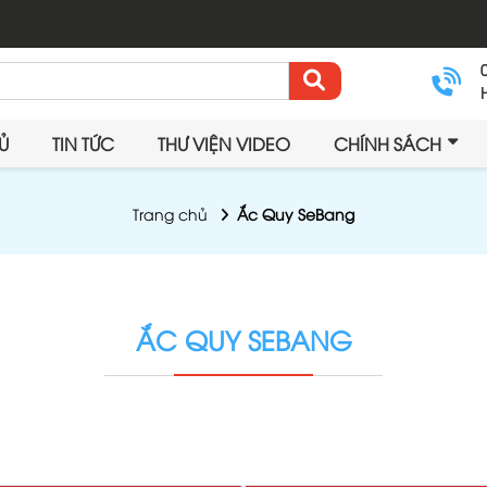
Ủ
TIN TỨC
THƯ VIỆN VIDEO
CHÍNH SÁCH
Trang chủ
Ắc Quy SeBang
ẮC QUY SEBANG