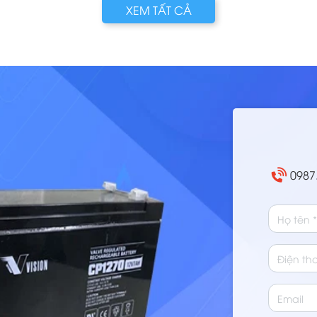
 mặt
thay ắc quy mới. Tuy nhiên, thủ phạm khiến xe
hộp
XEM TẤT CẢ
nằm đường có thể rơi vào 1 trong 3 trường hợp:
sửa 
Bình ắc quy hỏng, Máy phát điện (Dynamo)
bài
chết, hoặc Củ đề (Máy khởi động) bị kẹt. Việc
Phá
phân biệt rõ 3 lỗi này cực kỳ quan trọng để
chu
tránh tình t
0987