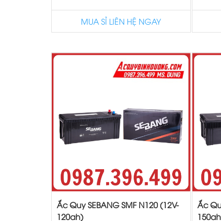
MUA SỈ LIÊN HỆ NGAY
Ắc Quy SEBANG SMF N120 (12V-
Ắc Qu
120ah)
150ah