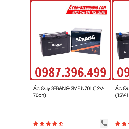
Ắc Quy SEBANG SMF N70L (12V-
Ắc Qu
70ah)
(12V-