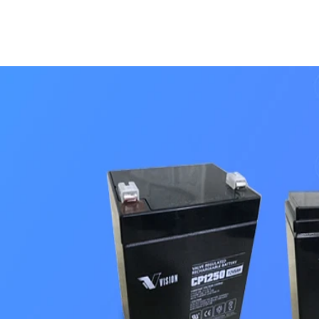
lượng", Bình Việt Phát luôn sẵn sàng có
nhanh nhất.