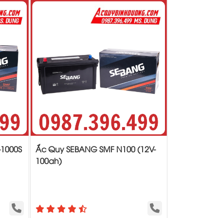
-1000S
Ắc Quy SEBANG SMF N100 (12V-
100ah)