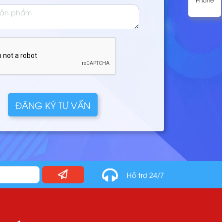
ĐĂNG KÝ TƯ VẤN
Hỗ trợ 24/7