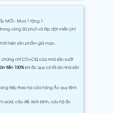
ấy MỚI - Mua 1 tặng 1.
trong vòng 30 phút và lắp đặt miễn phí
phát hiện sản phẩm giả mạo.
m chứng chỉ CO+CQ của nhà sản xuất
àn tiền 100%
khi ắc quy có lỗi do nhà sản
àng tiếp theo tại cửa hàng Ắc quy Bình
 acid, câu đề, kích bình, cứu hộ ắc