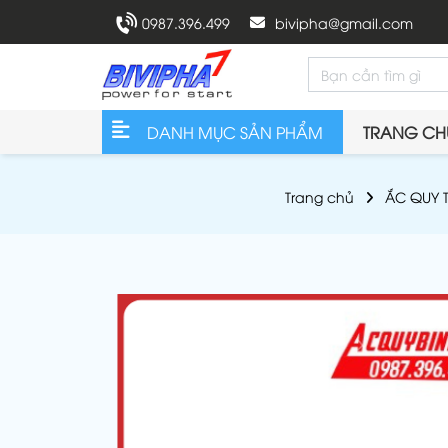
0987.396.499
bivipha@gmail.com
DANH MỤC SẢN PHẨM
TRANG CH
Trang chủ
ẮC QUY 