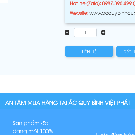
Hotline (Zalo): 0987.396.499 
Website:
www.acquybinhdu
LIÊN HỆ
ĐẶT 
AN TÂM MUA HÀNG TẠI ẮC QUY BÌNH VIỆT PHÁT
Sản phẩm đa
dạng mới 100%
Luôn đảm bảo