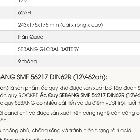
62AH
243x175x175 mm (dài x rộng x cao)
Hàn Quốc
SEBANG GLOBAL BATTERY
9 tháng
ANG SMF 56217 DIN62R (12V-62ah):
2ah)
là sản phẩm ắc quy khô được sản xuất bởi tập đoà
 ắc quy ROCKET.
Ắc Quy SEBANG SMF 56217 DIN62R (12V-
 quy SEBANG có nhiều cải tiến và ưu điểm vượt trội, tuổi th
i canci chì, và được sản xuất trên công nghệ cán căng 
iện.
chống phù, chống sống và tránh hiện tượng rò rỉ acid.
chống oxi hóa đầu cọc