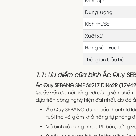
Dung lượng
Kích thước
Xuất xứ
Hàng sản xuất
Thời gian bảo hành
1.1: Ưu điểm của bình
Ắc Quy SEB
Ắc Quy SEBANG SMF 56217 DIN62R (12V-6
Quốc vốn đã nổi tiếng với dòng sản phẩm
dựa trên công nghệ hiện đại nhất, do đó ắc
Ắc Quy SEBANG được cấu thành từ lướ
tuổi thọ và giảm khả năng tự phóng đ
Vỏ bình sử dụng nhựa PP bền, cứng và 
2 đầu cọc được bôi một lớp mỡ giúp 