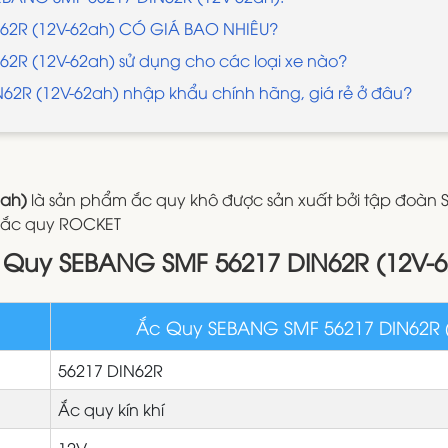
N62R (12V-62ah) CÓ GIÁ BAO NHIÊU?
62R (12V-62ah) sử dụng cho các loại xe nào?
2R (12V-62ah) nhập khẩu chính hãng, giá rẻ ở đâu?
2ah)
là sản phẩm ắc quy khô được sản xuất bởi tập đoà
m ắc quy ROCKET
Ắc Quy SEBANG SMF 56217 DIN62R (12V-6
Ắc Quy SEBANG SMF 56217 DIN62R 
56217 DIN62R
Ắc quy kín khí
12V