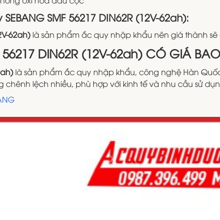
 SEBANG SMF 56217 DIN62R (12V-62ah):
2V-62ah)
là sản phẩm ắc quy nhập khẩu nên giá thành sẽ 
 56217 DIN62R (12V-62ah) CÓ GIÁ BAO
2ah)
là sản phẩm ắc quy nhập khẩu, công nghệ Hàn Quốc n
chênh lệch nhiều, phù hợp với kinh tế và nhu cầu sử dụn
BANG