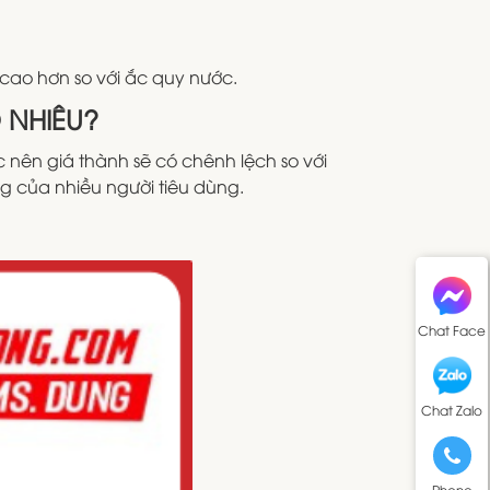
cao hơn so với ắc quy nước.
 NHIÊU?
ên giá thành sẽ có chênh lệch so với
g của nhiều người tiêu dùng.
Chat Face
Chat Zalo
Phone