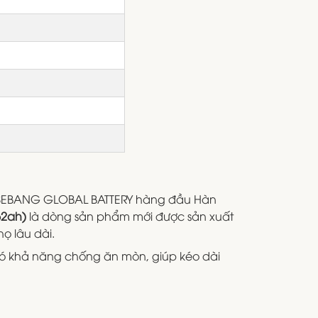
n SEBANG GLOBAL BATTERY hàng đầu Hàn
62ah)
là dòng sản phẩm mới được sản xuất
ọ lâu dài.
có khả năng chống ăn mòn, giúp kéo dài