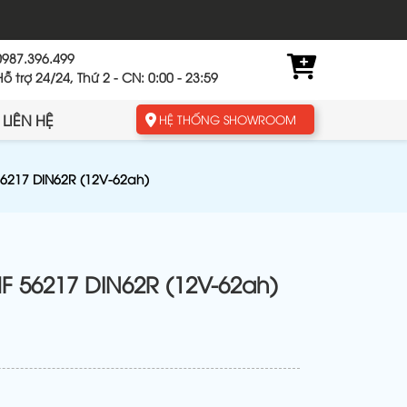
0987.396.499
Hỗ trợ 24/24, Thứ 2 - CN: 0:00 - 23:59
LIÊN HỆ
HỆ THỐNG SHOWROOM
6217 DIN62R (12V-62ah)
 56217 DIN62R (12V-62ah)