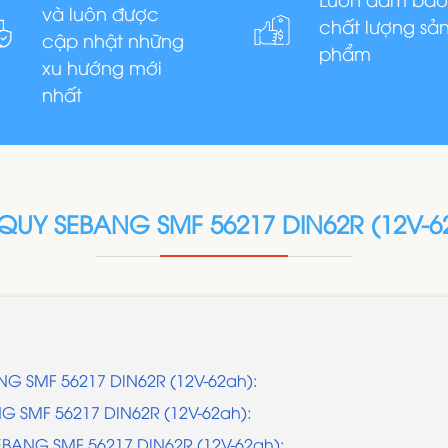
và luôn được
chất lượng sả
cập nhật những
phẩm
xu hướng mới
nhất
QUY SEBANG SMF 56217 DIN62R (12V-6
ANG SMF 56217 DIN62R (12V-62ah):
NG SMF 56217 DIN62R (12V-62ah):
SEBANG SMF 56217 DIN62R (12V-62ah):