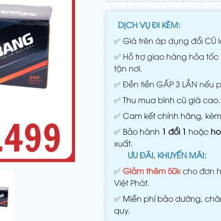
DỊCH VỤ ĐI KÈM:
✅
Giá trên áp dụng đổi CŨ l
✅
Hỗ trợ giao hàng hỏa tốc 
tận nơi.
✅
Đền tiền GẤP 3 LẦN nếu 
✅
Thu mua bình cũ giá cao.
✅
Cam kết chính hãng, kè
✅
Bảo hành
1 đổi 1
hoặc
ho
xuất.
ƯU ĐÃI, KHUYẾN MÃI:
✅
Giảm thêm 50k
cho đơn h
Việt Phát.
✅
Miễn phí bảo dưỡng, châm
quy.