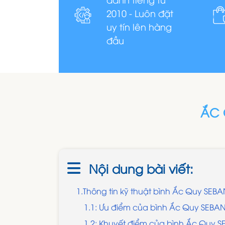
2010 - Luôn đặt
uy tín lên hàng
đầu
ẮC 
Nội dung bài viết:
1.Thông tin kỹ thuật bình Ắc Quy SEB
1.1: Ưu điểm của bình Ắc Quy SEBA
1.2: Khuyết điểm của bình Ắc Quy 