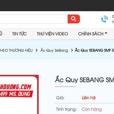
Ủ
TIN TỨC
THƯ VIỆN VIDEO
CHÍNH SÁCH
THEO THƯƠNG HIỆU
Ắc Quy SeBang
Ắc Quy SEBANG SMF 5
Ắc Quy SEBANG SMF
Giá:
Liên hệ
Tình trạng:
Còn hàng