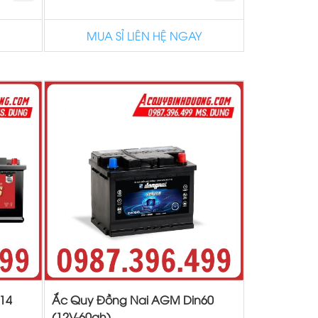
MUA SỈ LIÊN HỆ NGAY
14
Ắc Quy Đồng Nai AGM Din60
(12V-60ah)