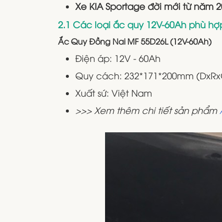
Xe KIA Sportage đời mới từ năm 
2.1 Các loại ắc quy 12V-60Ah phù hợ
Ắc Quy Đồng Nai MF 55D26L (12V-60Ah)
Điện áp: 12V - 60Ah
Quy cách: 232*171*200mm (DxRx
Xuất sứ: Việt Nam
>>> Xem thêm chi tiết sản phẩm