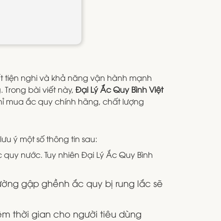
hất tiện nghi và khả năng vận hành mạnh
 Trong bài viết này,
Đại Lý Ắc Quy Bình Việt
 chỉ mua ắc quy chính hãng, chất lượng
ưu ý một số thông tin sau:
 quy nước. Tuy nhiên Đại Lý Ắc Quy Bình
đường gập ghềnh ắc quy bị rung lắc sẽ
iệm thời gian cho người tiêu dùng