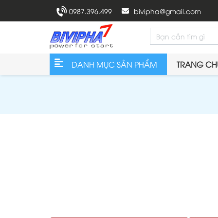
0987.396.499
bivipha@gmail.com
DANH MỤC SẢN PHẨM
TRANG CH