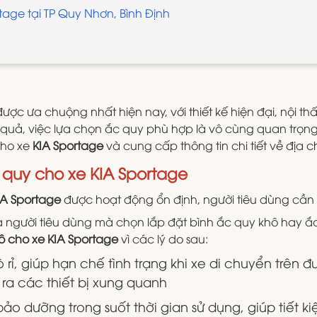
tage tại TP Quy Nhơn, Bình Định
ợc ưa chuộng nhất hiện nay, với thiết kế hiện đại, nội t
quả, việc lựa chọn ắc quy phù hợp là vô cùng quan trọng.
 cho xe
KIA Sportage
và cung cấp thông tin chi tiết về địa
c quy cho xe KIA Sportage
IA Sportage
được hoạt động ổn định, người tiêu dùng cần l
a người tiêu dùng mà chọn lắp đặt bình ắc quy khô hay ắc
ô cho xe KIA Sportage
vì các lý do sau:
rỉ, giúp hạn chế tình trạng khi xe di chuyển trên 
d ra các thiết bị xung quanh
o dưỡng trong suốt thời gian sử dụng, giúp tiết k