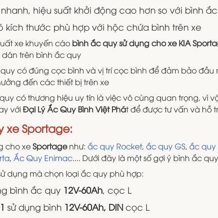
nhanh, hiệu suất khởi động cao hơn so với bình ắ
ó kích thước phù hợp với hộc chứa bình trên xe
uất xe khuyến cáo
bình ắc quy sử dụng cho xe KIA Sport
 dán trên bình ắc quy
c quy có đúng cọc bình và vị trí cọc bình để đảm bảo đầu
hưởng đến các thiết bị trên xe
 quy có thương hiệu uy tín là việc vô cùng quan trọng, vì
ay với
Đại Lý Ắc Quy Bình Việt Phá
t để được tư vấn và hỗ tr
y xe Sportage:
ng cho xe
Sportage
như:
ắc quy Rocket
,
ắc quy GS
,
ắc quy
rta
,
Ắc Quy Enimac
.... Dưới đây là một số gợi ý bình ắc q
ử dụng mà chọn loại ắc quy phù hợp:
ng bình ắc quy
12V-60Ah
, cọc L
21
sử dụng bình
12V-60Ah, DIN
cọc L