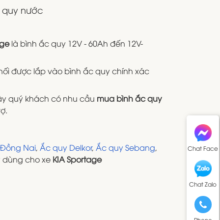
c quy nước
age
là bình ắc quy 12V - 60Ah đến 12V-
 nối được lắp vào bình ắc quy chính xác
 vậy quý khách có nhu cầu
mua bình ắc quy
ợ.
 Đồng Nai
,
Ắc quy Delkor
,
Ắc quy Sebang
,
Chat Face
uy dùng cho xe
KIA Sportage
Chat Zalo
Phone