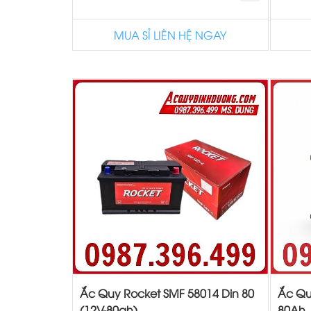
MUA SỈ LIÊN HỆ NGAY
Ắc Quy Rocket SMF 58014 Din 80
Ắc Qu
(12V-80ah)
80Ah