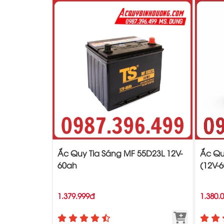
Ắc Quy Tia Sáng MF 55D23L 12V-
Ắc Qu
60ah
(12V-
1.379.999đ
1.380.