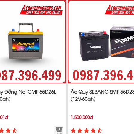
y Đồng Nai CMF 55D26L
Ắc Quy SEBANG SMF 55D23
60ah)
(12V-60ah)
001đ
1.500.000đ