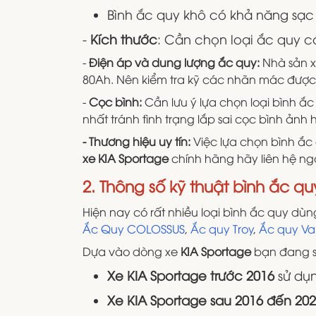
Bình ắc quy khô có khả năng sạc 
-
Kích thước
: Cần chọn loại ắc quy c
-
Điện áp và dung lượng ắc quy:
Nhà sản x
80Ah. Nên kiểm tra kỹ các nhãn mác được
-
Cọc bình:
Cần lưu ý lựa chọn loại bình ắ
nhất tránh tình trạng lắp sai cọc bình ảnh 
- Thương hiệu uy tín:
Việc lựa chọn bình ắc
xe KIA Sportage
chính hãng hãy liên hệ ng
2. Thông số kỹ thuật bình ắc qu
Hiện nay có rất nhiều loại bình ắc quy dù
Ắc Quy COLOSSUS
,
Ắc quy Troy
,
Ắc quy Va
Dựa vào dòng xe
KIA Sportage
bạn đang s
Xe KIA Sportage trước 2016
sử dụ
Xe KIA Sportage sau 2016 đến 20