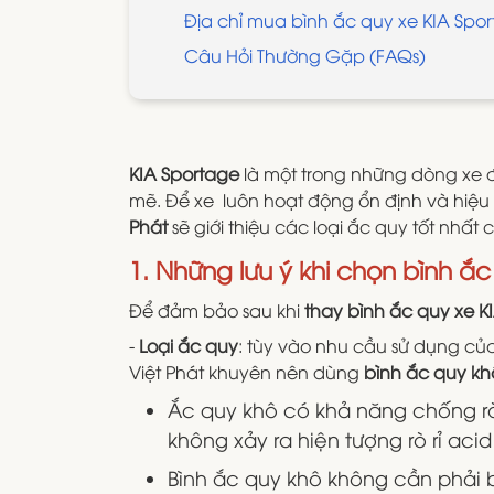
Địa chỉ mua bình ắc quy xe KIA Spor
Câu Hỏi Thường Gặp (FAQs)
KIA Sportage
là một trong những dòng xe đư
mẽ. Để xe luôn hoạt động ổn định và hiệu 
Phát
sẽ giới thiệu các loại ắc quy tốt nhất
1. Những lưu ý khi chọn bình ắ
Để đảm bảo sau khi
thay bình ắc quy xe K
-
Loại ắc quy
: tùy vào nhu cầu sử dụng củ
Việt Phát khuyên nên dùng
bình ắc quy kh
Ắc quy khô có khả năng chống rò 
không xảy ra hiện tượng rò rỉ aci
Bình ắc quy khô không cần phải bả