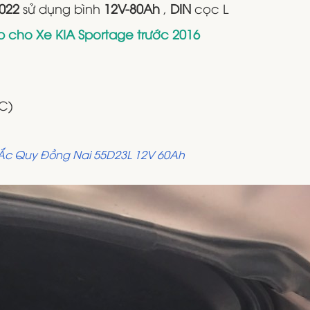
2022
sử dụng bình
12V-80Ah
,
DIN
cọc L
p cho Xe KIA Sportage trước 2016
C)
Ắc Quy Đồng Nai 55D23L 12V 60Ah