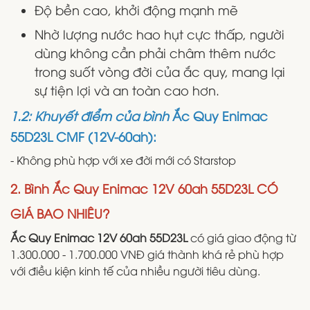
Độ bền cao, khởi động mạnh mẽ
Nhờ lượng nước hao hụt cực thấp, người
dùng không cần phải châm thêm nước
trong suốt vòng đời của ắc quy, mang lại
sự tiện lợi và an toàn cao hơn.
1.2: Khuyết điểm của bình
Ắc Quy Enimac
55D23L CMF (12V-60ah):
- Không phù hợp với xe đời mới có Starstop
2. Bình Ắc Quy Enimac 12V 60ah 55D23L CÓ
GIÁ BAO NHIÊU?
Ắc Quy Enimac 12V 60ah 55D23L
có giá giao động từ
1.300.000 - 1.700.000 VNĐ giá thành khá rẻ phù hợp
với điều kiện kinh tế của nhiều người tiêu dùng.