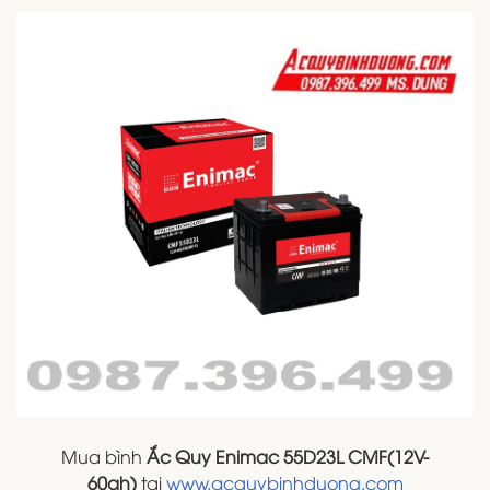
Mua bình
Ắc Quy Enimac 55D23L CMF(12V-
60ah)
tại
www.acquybinhduong.com