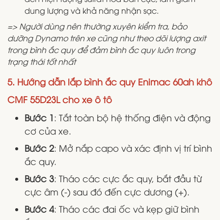
dung lượng và khả năng nhận sạc.
=> Người dùng nên thường xuyên kiểm tra, bảo
dưỡng Dynamo trên xe cũng như theo dõi lượng axit
trong bình ắc quy để đảm bình ắc quy luôn trong
trạng thái tốt nhất
5. Hướng dẫn lắp bình ắc quy Enimac 60ah khô
CMF 55D23L cho xe ô tô
Bước 1
: Tắt toàn bộ hệ thống điện và động
cơ của xe.
Bước 2
: Mở nắp capo và xác định vị trí bình
ắc quy.
Bước 3
: Tháo các cực ắc quy, bắt đầu từ
cực âm (-) sau đó đến cực dương (+).
Bước 4
: Tháo các đai ốc và kẹp giữ bình