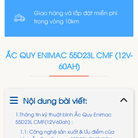
Giao hàng và lắp đặt miễn phí
trong vòng 10km
ẮC QUY ENIMAC 55D23L CMF (12V-
60AH)
Nội dung bài viết:
1.Thông tin kỹ thuật bình Ắc Quy Enimac
55D23L CMF(12V-60ah) :
1.1: Công nghệ sản xuất & Ưu điểm của