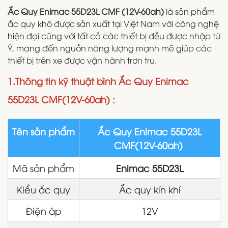
Ắc Quy Enimac 55D23L CMF (12V-60ah)
là sản phẩm
ắc quy khô được sản xuất tại Việt Nam với công nghệ
hiện đại cũng với tất cả các thiết bị đều được nhập từ
Ý, mang đến nguồn năng lượng mạnh mẽ giúp các
thiết bị trên xe được vận hành trơn tru.
1.Thông tin kỹ thuật bình Ắc Quy Enimac
55D23L CMF(12V-60ah) :
Tên sản phẩm
Ắc Quy Enimac 55D23L
CMF(12V-60ah)
Mã sản phẩm
Enimac 55D23L
Kiểu ắc quy
Ắc quy kín khí
Điện áp
12V