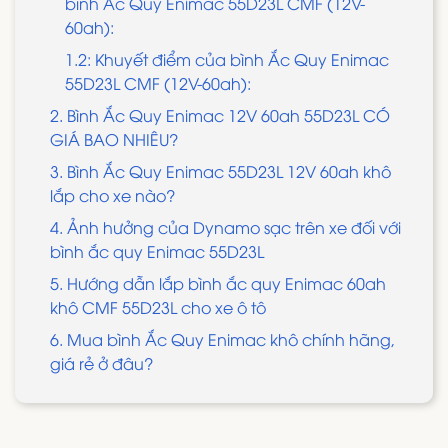
bình Ắc Quy Enimac 55D23L CMF (12V-
60ah):
1.2: Khuyết điểm của bình Ắc Quy Enimac
55D23L CMF (12V-60ah):
2. Bình Ắc Quy Enimac 12V 60ah 55D23L CÓ
GIÁ BAO NHIÊU?
3. Bình Ắc Quy Enimac 55D23L 12V 60ah khô
lắp cho xe nào?
4. Ảnh hưởng của Dynamo sạc trên xe đối với
bình ắc quy Enimac 55D23L
5. Hướng dẫn lắp bình ắc quy Enimac 60ah
khô CMF 55D23L cho xe ô tô
6. Mua bình Ắc Quy Enimac khô chính hãng,
giá rẻ ở đâu?