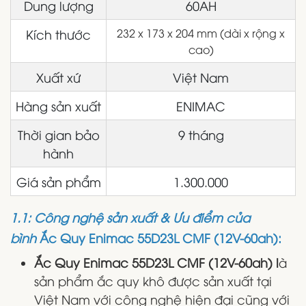
Dung lượng
60AH
Kích thước
232 x 173 x 204 mm (dài x rộng x
cao)
Xuất xứ
Việt Nam
Hàng sản xuất
ENIMAC
Thời gian bảo
9 tháng
hành
Giá sản phẩm
1.300.000
1.1: Công nghệ sản xuất & Ưu điểm của
bình
Ắc Quy Enimac 55D23L CMF (12V-60ah):
Ắc Quy Enimac 55D23L CMF (12V-60ah) l
à
sản phẩm ắc quy khô được sản xuất tại
Việt Nam với công nghệ hiện đại cũng với