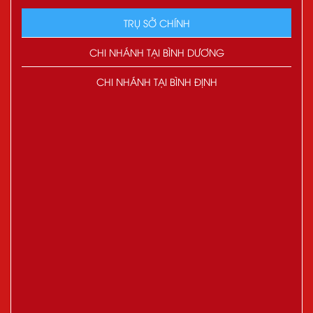
TRỤ SỞ CHÍNH
CHI NHÁNH TẠI BÌNH DƯƠNG
CHI NHÁNH TẠI BÌNH ĐỊNH