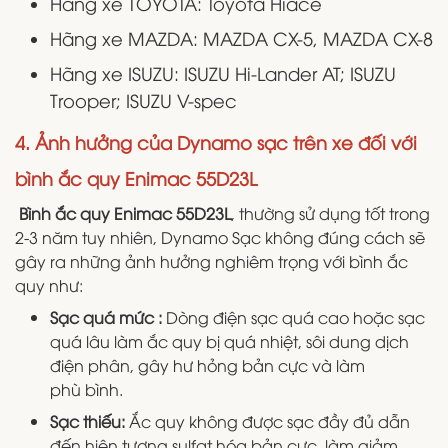
Hãng xe TOYOTA: Toyota Hiace
Hãng xe MAZDA: MAZDA CX-5, MAZDA CX-8
Hãng xe ISUZU: ISUZU Hi-Lander AT; ISUZU
Trooper; ISUZU V-spec
4. Ảnh hưởng của Dynamo sạc trên xe đối với
bình ắc quy Enimac 55D23L
Bình ắc quy Enimac 55D23L
, thường sử dụng tốt trong
2-3 năm tuy nhiên, Dynamo Sạc không đúng cách sẽ
gây ra những ảnh hưởng nghiêm trọng với bình ắc
quy như:
Sạc quá mức :
Dòng điện sạc quá cao hoặc sạc
quá lâu làm ắc quy bị quá nhiệt, sôi dung dịch
điện phân, gây hư hỏng bản cực và làm
phù bình.
Sạc thiếu:
Ắc quy không được sạc đầy đủ dẫn
đến hiện tượng sulfat hóa bản cực, làm giảm