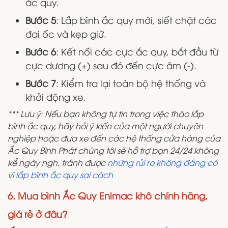
ắc quy.
Bước 5
: Lắp bình ắc quy mới, siết chặt các
đai ốc và kẹp giữ.
Bước 6
: Kết nối các cực ắc quy, bắt đầu từ
cực dương (+) sau đó đến cực âm (-).
Bước 7
: Kiểm tra lại toàn bộ hệ thống và
khởi động xe.
*** Lưu ý: Nếu bạn không tự tin trong việc tháo lắp
bình ắc quy, hãy hỏi ý kiến của một người chuyên
nghiệp hoặc đưa xe đến các hệ thống cửa hàng của
Ắc Quy Bình Phát chúng tôi sẽ hỗ trợ bạn 24/24 không
kể ngày ngh, tránh được
những rủi ro không đáng có
vì lắp bình ắc quy sai cách
6. Mua bình Ắc Quy Enimac khô chính hãng,
giá rẻ ở đâu?