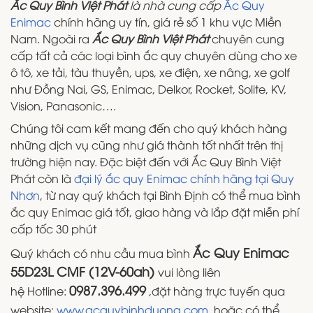
Ắc Quy Bình Việt Phát
là nhà cung cấp
Ắc Quy
Enimac
chính hãng uy tín, giá rẻ số 1 khu vực Miền
Nam. Ngoài ra
Ắc Quy Bình Việt Phát
chuyên cung
cấp tất cả các loại bình ắc quy chuyên dùng cho xe
ô tô, xe tải, tàu thuyền, ups, xe điện, xe nâng, xe golf
như Đồng Nai, GS, Enimac, Delkor, Rocket, Solite, KV,
Vision, Panasonic….
Chúng tôi
cam kết mang đến cho quý khách hàng
những dịch vụ cũng như giá thành tốt nhất trên thị
trường hiện nay. Đặc biệt đến với Ắc Quy Bình Việt
Phát còn là
đại lý ắc quy Enimac chính hãng tại Quy
Nhơn
, từ nay quý khách tại Bình Định có thể mua bình
ắc quy Enimac giá tốt, giao hàng và lắp đặt miễn phí
cấp tốc 30 phút
Ắc Quy Enimac
Quý khách có nhu cầu mua bình
55D23L CMF (12V-60ah)
vui lòng liên
0987.396.499
hệ Hotline:
,đặt hàng trực tuyến qua
website:
www.acquybinhduong.com
, hoặc có thể