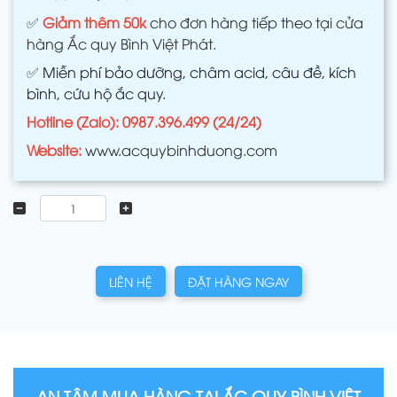
✅
Giảm thêm 50k
cho đơn hàng tiếp theo tại cửa
hàng Ắc quy Bình Việt Phát.
✅
Miễn phí bảo dưỡng, châm acid, câu đề, kích
bình, cứu hộ ắc quy.
Hotline (Zalo): 0987.396.499 (24/24)
Website:
www.acquybinhduong.com
LIÊN HỆ
ĐẶT HÀNG NGAY
AN TÂM MUA HÀNG TẠI ẮC QUY BÌNH VIỆT