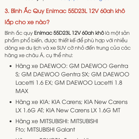
3. Bình Ắc Quy Enimac 55D23L 12V 60ah khô
lắp cho xe nào?
Bình ắc quy
Enimac 55D23L 12V 60ah khô
là một sản
phẩm phổ biến, được thiết kế để phù hợp với nhiều
dòng xe du lịch và xe SUV cỡ nhỏ đến trung của các
hãng xe châu Á, cụ thể như:
Hãng xe DAEWOO: GM DAEWOO Gentra
S; GM DAEWOO Gentra SX; GM DAEWOO
Lacetti 1.6 EX; GM DAEWOO Lacetti 1.8
MAX
Hãng xe KIA: KIA Carens; KIA New Carens
LX 1.6G AT; KIA New Carens LX 1.6G MT
Hãng xe MITSUBISHI: MITSUBISHI
Fto; MITSUBISHI Galant