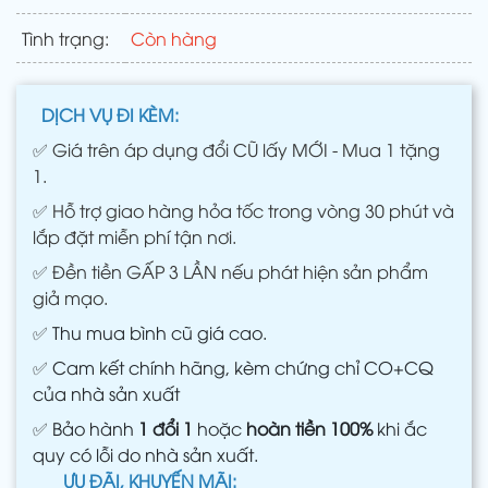
Tình trạng:
Còn hàng
DỊCH VỤ ĐI KÈM:
✅
Giá trên áp dụng đổi CŨ lấy MỚI - Mua 1 tặng
1.
✅
Hỗ trợ giao hàng hỏa tốc trong vòng 30 phút và
lắp đặt miễn phí tận nơi.
✅
Đền tiền GẤP 3 LẦN nếu phát hiện sản phẩm
giả mạo.
✅
Thu mua bình cũ giá cao.
✅
Cam kết chính hãng, kèm chứng chỉ CO+CQ
của nhà sản xuất
✅
Bảo hành
1 đổi 1
hoặc
hoàn tiền 100%
khi ắc
quy có lỗi do nhà sản xuất.
ƯU ĐÃI, KHUYẾN MÃI: