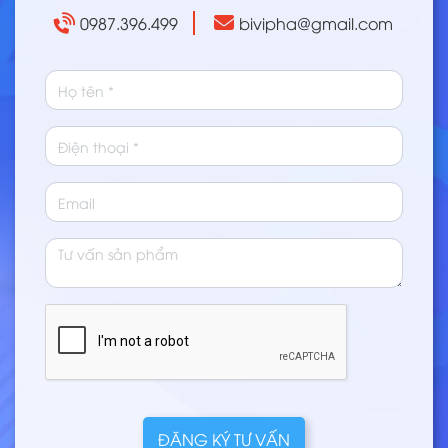
0987.396.499
bivipha@gmail.com
ĐĂNG KÝ TƯ VẤN