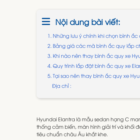
Nội dung bài viết:
1. Những lưu ý chính khi chọn bình ắc
2. Bảng giá các mã bình ắc quy lắp ch
3. Khi nào nên thay bình ắc quy xe Hy
4. Quy trình lắp đặt bình ắc quy xe Ela
5. Tại sao nên thay bình ắc quy xe Hyun
Địa chỉ :
Hyundai Elantra là mẫu sedan hạng C mang
thống cảm biến, màn hình giải trí và khối 
tiêu chuẩn châu Âu khắt khe.