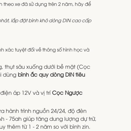
 theo xe đã sử dụng trên 2 năm, hãy để
hát, lắp đặt bình khô dòng DIN cao cấp
 xác tuyệt đối về thông số hình học và
g, thụt sâu xuống dưới bề mặt (Cọc
ải dùng
bình ắc quy dòng DIN tiêu
iện áp 12V và vị trí
Cọc Ngược
ra hành trình nguồn 24/24, độ đèn
h - 75ah giúp tăng dung lượng dự trữ,
 thêm từ 1 - 2 năm so với bình zin.