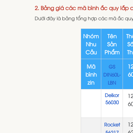
2. Bảng giá các mã bình ắc quy lắp c
Dưới đây là bảng tổng hợp các mã ắc quy
Nhóm
Tên
Th
Nhu
Sản
Số
Cầu
Phẩm
Th
Mã
12
GS
bình
6
DIN60L-
zin
LBN
Delkor
12
56030
6
12
Rocket
6
56217