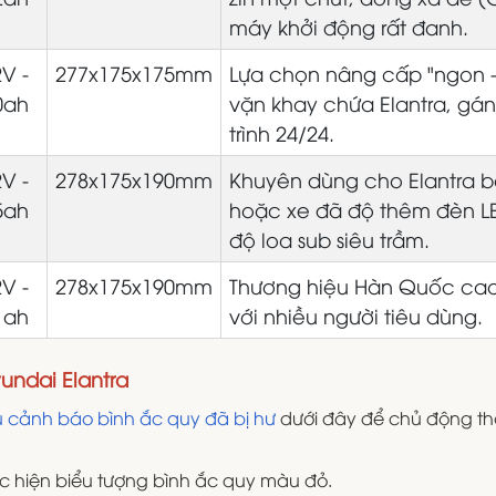
máy khởi động rất đanh.
V -
277x175x175mm
Lựa chọn nâng cấp "ngon - 
0ah
vặn khay chứa Elantra, gá
trình 24/24.
V -
278x175x190mm
Khuyên dùng cho Elantra b
5ah
hoặc xe đã độ thêm đèn LE
độ loa sub siêu trầm.
V -
278x175x190mm
Thương hiệu Hàn Quốc cao
1ah
với nhiều người tiêu dùng.
undai Elantra
 cảnh báo bình ắc quy đã bị hư
dưới đây để chủ động th
ặc hiện biểu tượng bình ắc quy màu đỏ.