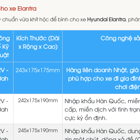
ho xe Elantra
 chuẩn vừa khít hộc để bình cho xe
Hyundai Elantra
, phâ
ông
Kích Thước (Dài
Công nghệ sả
 Kỹ
x Rộng x Cao)
uật
V -
243x175x175mm
Hàng liên doanh Nhật, giá 
0ah
phù hợp cho xe đi gia đìn
chơi điện
V -
242x175x190mm
Nhập khẩu Hàn Quốc, miễ
0ah
cấp, miễn dịch với tình trạn
cực kỳ ổn định.
V -
245x175x190mm
Nhập khẩu Hàn Quốc, dung
2ah
zin một chút, dòng xả đề 