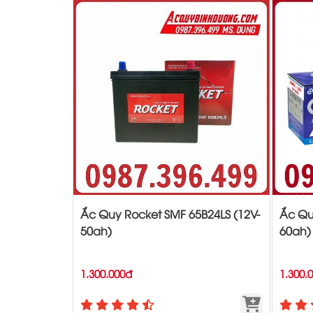
Ắc Quy Rocket SMF 65B24LS (12V-
Ắc Qu
50ah)
60ah)
1.300.000đ
1.300.