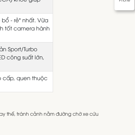
bổ - rẻ" nhất. Vừa
nh tốt camera hành
ản Sport/Turbo
D công suất lớn,
 cấp, quen thuộc
ay thế, tránh cảnh nằm đường chờ xe cứu