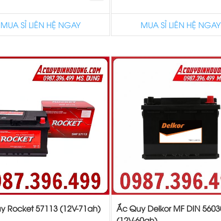
MUA SỈ LIÊN HỆ NGAY
MUA SỈ LIÊN HỆ NGAY
y Rocket 57113 (12V-71ah)
Ắc Quy Delkor MF DIN 5603
(12V-60ah)