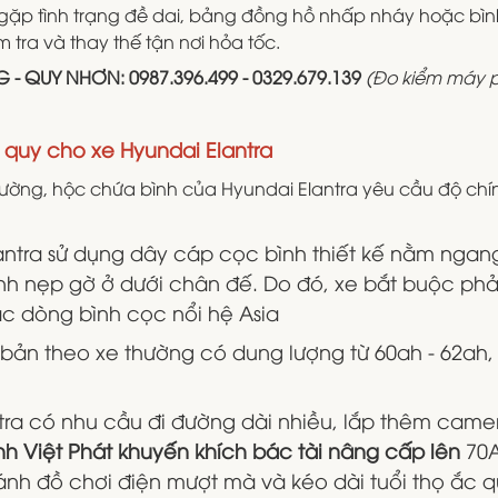
ặp tình trạng đề dai, bảng đồng hồ nhấp nháy hoặc bình
m tra và thay thế tận nơi hỏa tốc.
- QUY NHƠN: 0987.396.499 - 0329.679.139
(Đo kiểm máy p
c quy cho xe Hyundai Elantra
ờng, hộc chứa bình của Hyundai Elantra yêu cầu độ chính
antra sử dụng dây cáp cọc bình thiết kế nằm ngan
anh nẹp gờ ở dưới chân đế. Do đó, xe bắt buộc ph
ác dòng bình cọc nổi hệ Asia
ản theo xe thường có dung lượng từ 60ah - 62ah, đ
tra có nhu cầu đi đường dài nhiều, lắp thêm came
nh Việt Phát khuyến khích bác tài nâng cấp lên
70A
h đồ chơi điện mượt mà và kéo dài tuổi thọ ắc quy