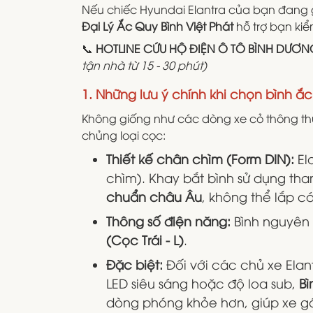
Nếu chiếc Hyundai Elantra của bạn đang g
Đại Lý Ắc Quy Bình Việt Phát
hỗ trợ bạn kiể
📞
HOTLINE CỨU HỘ ĐIỆN Ô TÔ BÌNH DƯƠNG 
tận nhà từ 15 - 30 phút)
1. Những lưu ý chính khi chọn bình ắ
Không giống như các dòng xe cỏ thông thư
chủng loại cọc:
Thiết kế chân chìm (Form DIN):
El
chìm). Khay bắt bình sử dụng th
chuẩn châu Âu
, không thể lắp c
Thông số điện năng:
Bình nguyên b
(Cọc Trái - L)
.
Đặc biệt:
Đối với các chủ xe Elan
LED siêu sáng hoặc độ loa sub,
Bì
dòng phóng khỏe hơn, giúp xe gán