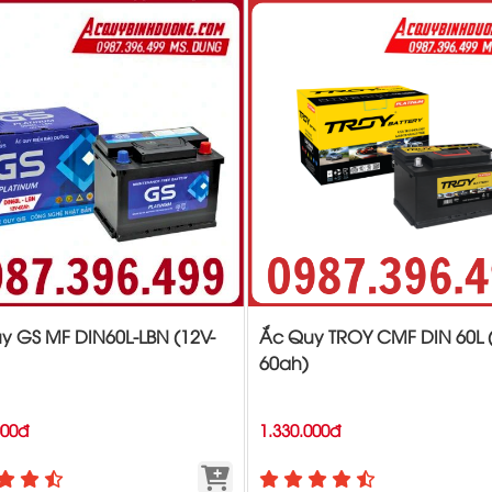
y GS MF DIN60L-LBN (12V-
Ắc Quy TROY CMF DIN 60L 
60ah)
000đ
1.330.000đ