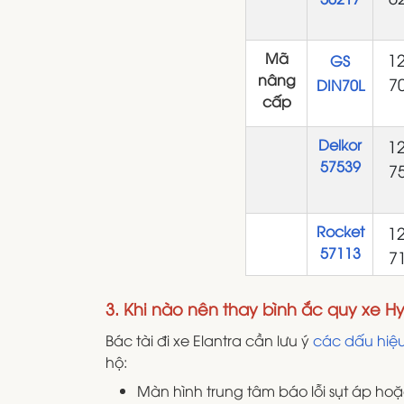
Mã
12
GS
nâng
7
DIN70L
cấp
Delkor
12
57539
7
Rocket
12
57113
7
3. Khi nào nên thay bình ắc quy xe Hy
Bác tài đi xe Elantra cần lưu ý
các dấu hiệu
hộ:
Màn hình trung tâm báo lỗi sụt áp ho