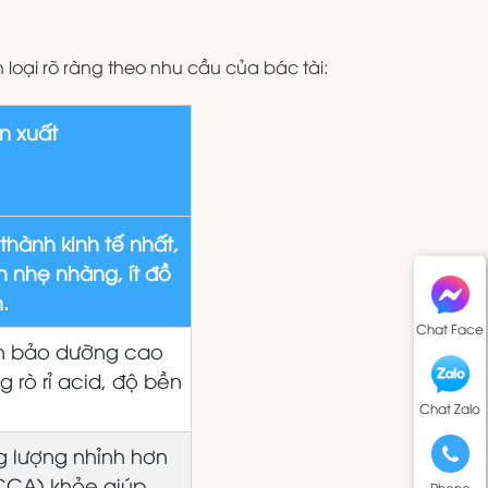
n loại rõ ràng theo nhu cầu của bác tài:
n xuất
thành kinh tế nhất,
h nhẹ nhàng, ít đồ
.
Chat Face
n bảo dưỡng cao
g rò rỉ acid, độ bền
Chat Zalo
 lượng nhỉnh hơn
(CCA) khỏe giúp
Phone