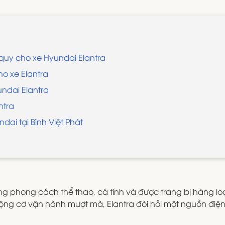
 quy cho xe Hyundai Elantra
o xe Elantra
undai Elantra
ntra
dai tại Bình Việt Phát
 phong cách thể thao, cá tính và được trang bị hàng lo
động cơ vận hành mượt mà, Elantra đòi hỏi một nguồn điện 