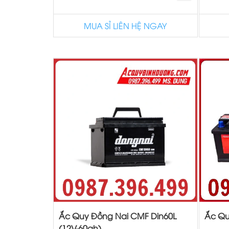
MUA SỈ LIÊN HỆ NGAY
Ắc Quy Đồng Nai CMF Din60L
Ắc Qu
(12V-60ah)