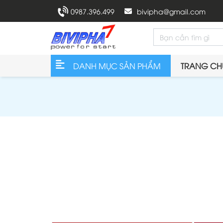
0987.396.499
bivipha@gmail.com
DANH MỤC SẢN PHẨM
TRANG CH