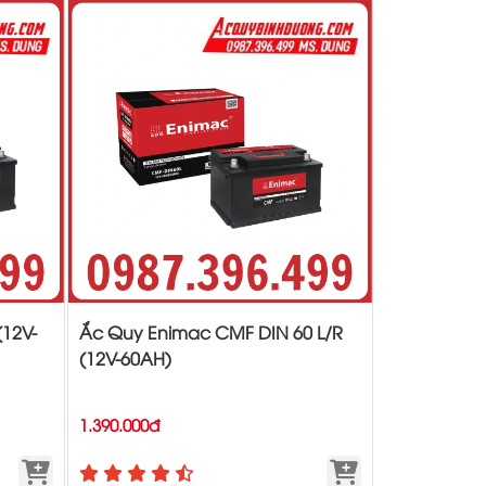
(12V-
Ắc Quy Enimac CMF DIN 60 L/R
(12V-60AH)
1.390.000đ