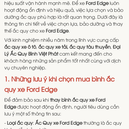
hiệu suất vận hành mạnh mẽ. Để xe
Ford Edge
luôn
hoạt động ổn định và hiệu quả, việc lựa chọn và bảo
dưỡng ắc quy phù hợp là rất quan trọng. Dưới đây là
thông tin chi tiết về việc chọn lựa, bảo dưỡng và thay
thế ắc quy cho xe
Ford Edge
.
Với kinh nghiệm nhiều năm trong lĩnh vực cung cấp
ắc quy xe ô tô
,
ắc quy xe tải,
ắc quy tàu thuyền
,
Đại
Lý Ắc Quy Bình Việt Phát
cam kết mang đến cho
khách hàng những sản phẩm tốt nhất cùng với dịch
vụ chuyên nghiệp.
1. Những lưu ý khi chọn mua bình ắc
quy xe Ford Edge
Để đảm bảo sau khi
thay bình ắc quy xe Ford
Edge
được hoạt động ổn định, người tiêu dùng cần
lưu ý một số thông tin sau:
-
Loại ắc quy
:
Ắc Quy xe Ford Edge
thường là ắc quy