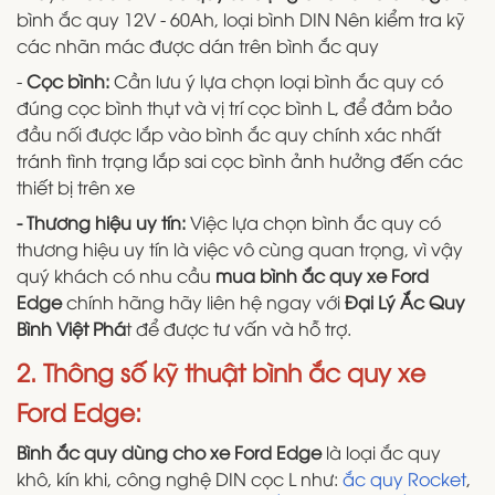
bình ắc quy 12V - 60Ah, loại bình DIN Nên kiểm tra kỹ
các nhãn mác được dán trên bình ắc quy
-
Cọc bình:
Cần lưu ý lựa chọn loại bình ắc quy có
đúng cọc bình thụt và vị trí cọc bình L, để đảm bảo
đầu nối được lắp vào bình ắc quy chính xác nhất
tránh tình trạng lắp sai cọc bình ảnh hưởng đến các
thiết bị trên xe
- Thương hiệu uy tín:
Việc lựa chọn bình ắc quy có
thương hiệu uy tín là việc vô cùng quan trọng, vì vậy
quý khách có nhu cầu
mua bình ắc quy xe
Ford
Edge
chính hãng hãy liên hệ ngay với
Đại Lý Ắc Quy
Bình Việt Phá
t để được tư vấn và hỗ trợ.
2. Thông số kỹ thuật bình ắc quy xe
Ford Edge:
Bình ắc quy dùng cho xe Ford Edge
là loại ắc quy
khô, kín khi, công nghệ DIN cọc L như:
ắc quy Rocket
,