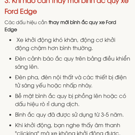
3. Khi nào cần thay mới bình ắc quy xe
Ford Edge
Các dấu hiệu cần
thay mới bình ắc quy xe Ford
Edge
Xe khởi động khó khăn, động cơ khởi
động chậm hơn bình thường.
Đèn cảnh báo ắc quy trên bảng điều khiển
sáng lên.
Đèn pha, đèn nội thất và các thiết bị điện
tử sáng yếu hoặc nhấp nháy.
Bề mặt bình ắc quy bị phồng lên hoặc có
dấu hiệu rò rỉ dung dịch.
Bình ắc quy đã được sử dụng từ 3-5 năm.
Khi khởi động, bạn nghe thấy âm thanh
"clicking" mà xe không khởi động được.