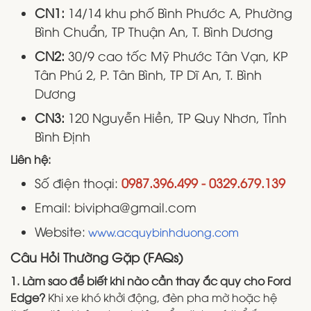
CN1:
14/14 khu phố Bình Phước A, Phường
Bình Chuẩn, TP Thuận An, T. Bình Dương
CN2:
30/9 cao tốc Mỹ Phước Tân Vạn, KP
Tân Phú 2, P. Tân Bình, TP Dĩ An, T. Bình
Dương
CN3:
120 Nguyễn Hiền, TP Quy Nhơn, Tỉnh
Bình Định
Liên hệ:
Số điện thoại:
0987.396.499 - 0329.679.139
Email: bivipha@gmail.com
Website:
www.acquybinhduong.com
Câu Hỏi Thường Gặp (FAQs)
1. Làm sao để biết khi nào cần thay ắc quy cho Ford
Edge?
Khi xe khó khởi động, đèn pha mờ hoặc hệ