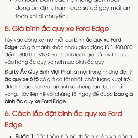
động ổn định, tránh các sự cố gây mất an
toàn khi di chuyển.
5. Giá bình ắc quy xe Ford Edge
Tùy vào dòng xe mà mỗi loại
bình ắc quy xe Ford
Edge
có giá thành khác nhau giao động từ 1.400.000
đến 1.800.000 VNĐ. Sự chênh lệch giá cả tùy thuộc
vào hãng ắc quy và nơi mua bình ắc quy
Đại Lý Ắc Quy Bình Việt Phát
là một trong những đại lý
ắc quy xe ô tô
có giá cả tốt nhất, chất lượng vượt trội,
đi kèm các dịch vụ tận tình sẽ không làm bạn thất
vọng. Hãy liên hệ với chúng tôi ngay để được
báo giá
bình ắc quy xe Ford Edge
6. Cách lắp đặt bình ắc quy xe Ford
Edge
Bước 1
: Tắt toàn bộ hệ thống điện và động