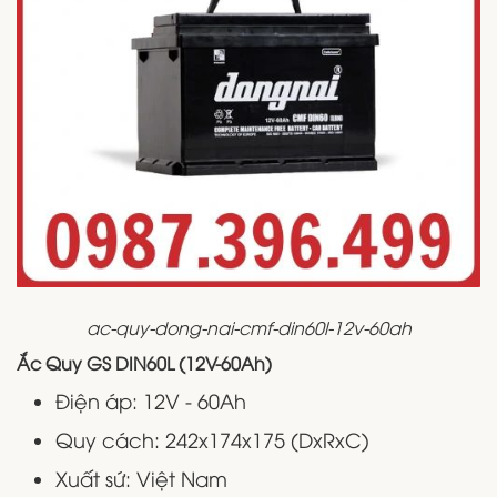
ac-quy-dong-nai-cmf-din60l-12v-60ah
Ắc Quy GS DIN60L (12V-60Ah)
Điện áp: 12V - 60Ah
Quy cách: 242x174x175 (DxRxC)
Xuất sứ: Việt Nam