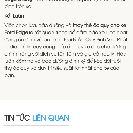
bình trên xe
Kết Luận
Việc chọn lựa, bảo dưỡng và
thay thế ắc quy cho xe
Ford Edge
là rất quan trọng để đảm bảo xe luôn hoạt
động ổn định và an toàn. Đại lý Ắc Quy Bình Việt Phát
là địa chỉ tin cậy cung cấp ắc quy xe ô tô chất lượng,
chính hãng với dịch vụ tận tâm và giá cả hợp lý. Hãy
luôn kiểm tra và bảo dưỡng định kỳ để kéo dài tuổi
thọ ắc quy và duy trì hiệu suất tốt nhất cho xe của
bạn.
TIN TỨC
LIÊN QUAN