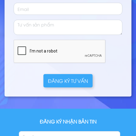
ĐĂNG KÝ TƯ VẤN
ĐĂNG KÝ NHẬN BẢN TIN