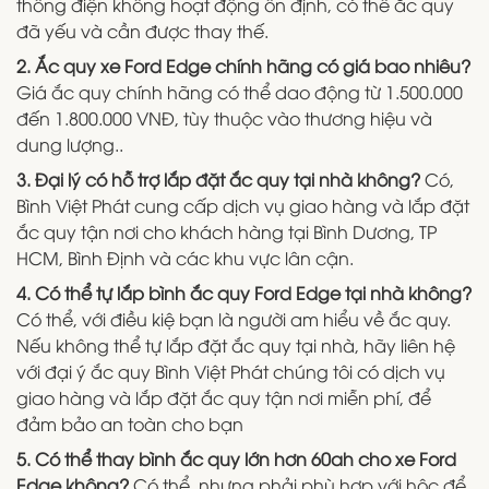
thống điện không hoạt động ổn định, có thể ắc quy
đã yếu và cần được thay thế.
2. Ắc quy xe Ford Edge chính hãng có giá bao nhiêu?
Giá ắc quy chính hãng có thể dao động từ 1.500.000
đến 1.800.000 VNĐ, tùy thuộc vào thương hiệu và
dung lượng..
3. Đại lý có hỗ trợ lắp đặt ắc quy tại nhà không?
Có,
Bình Việt Phát cung cấp dịch vụ giao hàng và lắp đặt
ắc quy tận nơi cho khách hàng tại Bình Dương, TP
HCM, Bình Định và các khu vực lân cận.
4. Có thể tự lắp bình ắc quy Ford Edge tại nhà không?
Có thể, với điều kiệ bạn là người am hiểu về ắc quy.
Nếu không thể tự lắp đặt ắc quy tại nhà, hãy liên hệ
với đại ý ắc quy Bình Việt Phát chúng tôi có dịch vụ
giao hàng và lắp đặt ắc quy tận nơi miễn phí, để
đảm bảo an toàn cho bạn
5. Có thể thay bình ắc quy lớn hơn 60ah cho xe Ford
Edge không?
Có thể, nhưng phải phù hợp với hộc để