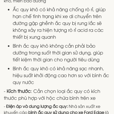
khô, miễn bảo dưỡng
Ắc quy khô có khả năng chống rò rỉ, giúp
hạn chế tình trạng khi xe di chuyển trên
đường gập ghềnh ắc quy bị rung lắc sẽ
không xảy ra hiện tượng rò rỉ acid ra các
thiết bị xung quanh
Bình ắc quy khô không cần phải bảo
dưỡng trong suốt thời gian sử dụng, giúp
tiết kiệm thời gian cho người tiêu dùng
Bình ắc quy khô có khả năng sạc nhanh,
hiệu suất khởi động cao hơn so với bình ắc
quy nước
-
Kích thước
: Cần chọn loại ắc quy có kích
thước phù hợp với hộc chứa bình trên xe
-
Điện áp và dung lượng ắc quy:
Nhà sản xuất xe
khuyến cáo
bình ắc quy sử dụng cho xe Ford Edge
là