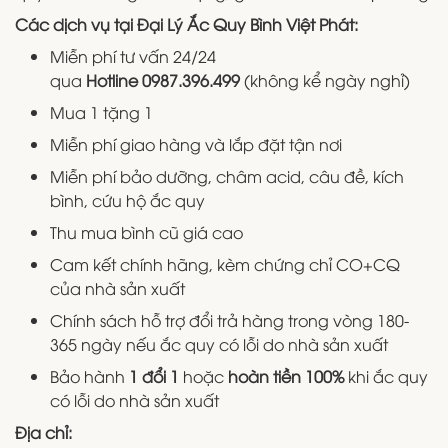
Các dịch vụ tại Đại Lý Ắc Quy Bình Việt Phát:
Miễn phí tư vấn 24/24
qua
Hotline
0987.396.499
(không kể ngày nghỉ)
Mua 1 tặng 1
Miễn phí giao hàng và lắp đặt tận nơi
Miễn phí bảo dưỡng, châm acid, câu đề, kích
bình, cứu hộ ắc quy
Thu mua bình cũ giá cao
Cam kết chính hãng, kèm chứng chỉ CO+CQ
của nhà sản xuất
Chính sách hỗ trợ đổi trả hàng trong vòng 180-
365 ngày nếu ắc quy có lỗi do nhà sản xuất
Bảo hành
1 đổi 1
hoặc
hoàn tiền 100%
khi ắc quy
có lỗi do nhà sản xuất
Địa chỉ: