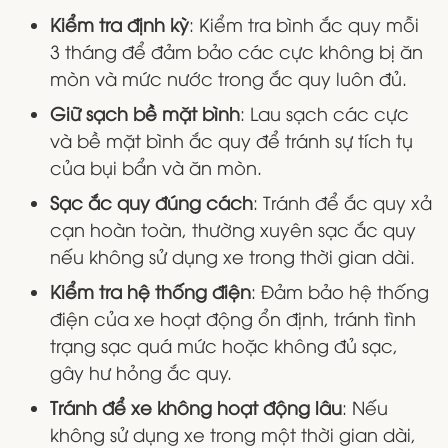
Kiểm tra định kỳ
: Kiểm tra bình ắc quy mỗi
3 tháng để đảm bảo các cực không bị ăn
mòn và mức nước trong ắc quy luôn đủ.
Giữ sạch bề mặt bình
: Lau sạch các cực
và bề mặt bình ắc quy để tránh sự tích tụ
của bụi bẩn và ăn mòn.
Sạc ắc quy đúng cách
: Tránh để ắc quy xả
cạn hoàn toàn, thường xuyên sạc ắc quy
nếu không sử dụng xe trong thời gian dài.
Kiểm tra hệ thống điện
: Đảm bảo hệ thống
điện của xe hoạt động ổn định, tránh tình
trạng sạc quá mức hoặc không đủ sạc,
gây hư hỏng ắc quy.
Tránh để xe không hoạt động lâu
: Nếu
không sử dụng xe trong một thời gian dài,