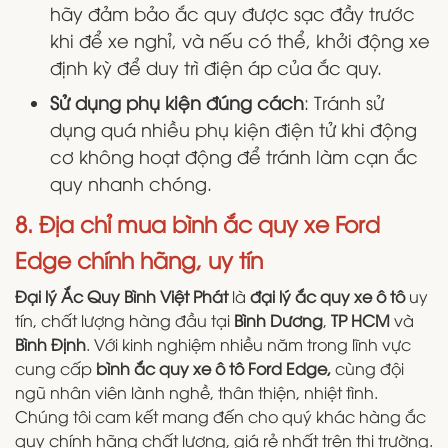
hãy đảm bảo ắc quy được sạc đầy trước
khi để xe nghỉ, và nếu có thể, khởi động xe
định kỳ để duy trì điện áp của ắc quy.
Sử dụng phụ kiện đúng cách
: Tránh sử
dụng quá nhiều phụ kiện điện tử khi động
cơ không hoạt động để tránh làm cạn ắc
quy nhanh chóng.
8. Địa chỉ mua bình ắc quy xe Ford
Edge chính hãng, uy tín
Đại lý Ắc Quy Bình Việt Phát
là
đại lý ắc quy xe ô tô
uy
tín, chất lượng hàng đầu tại
Bình Dương
,
TP HCM
và
Bình Định
. Với kinh nghiệm nhiều năm trong lĩnh vực
cung cấp
bình ắc quy xe ô tô Ford Edge,
cùng đội
ngũ nhân viên lành nghề, thân thiện, nhiệt tình.
Chúng tôi cam kết mang đến cho quý khác hàng ắc
quy chính hãng chất lượng, giá rẻ nhất trên thị trường.