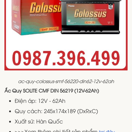
ac-quy-colossus-smf-56220-din62-12v-62ah
Ắc Quy SOLITE CMF DIN 56219 (12V-62Ah)
Điện áp: 12V - 62Ah
Quy cách: 245x174x189 (DxRxC)
Xuất sứ: Hàn Quốc
>>>Xem thêm chi tiết sản phẩm
tại đây