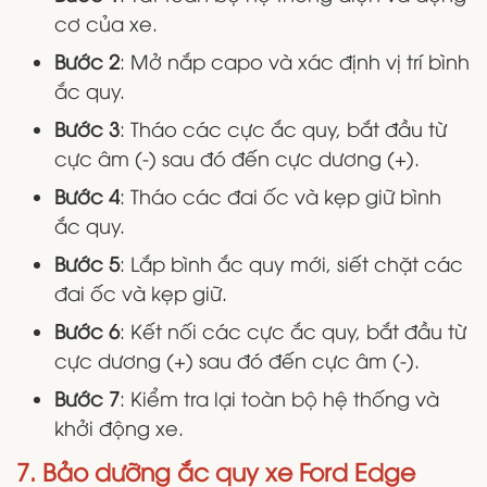
cơ của xe.
Bước 2
: Mở nắp capo và xác định vị trí bình
ắc quy.
Bước 3
: Tháo các cực ắc quy, bắt đầu từ
cực âm (-) sau đó đến cực dương (+).
Bước 4
: Tháo các đai ốc và kẹp giữ bình
ắc quy.
Bước 5
: Lắp bình ắc quy mới, siết chặt các
đai ốc và kẹp giữ.
Bước 6
: Kết nối các cực ắc quy, bắt đầu từ
cực dương (+) sau đó đến cực âm (-).
Bước 7
: Kiểm tra lại toàn bộ hệ thống và
khởi động xe.
7. Bảo dưỡng ắc quy xe Ford Edge