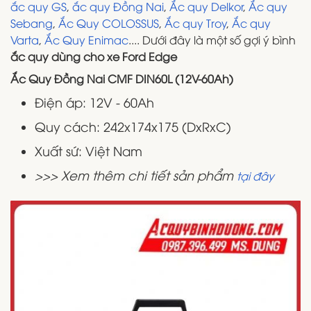
ắc quy GS
,
ắc quy Đồng Nai
,
Ắc quy Delkor
,
Ắc quy
Sebang
,
Ắc Quy COLOSSUS
,
Ắc quy Troy
,
Ắc quy
Varta
,
Ắc Quy Enimac
.... Dưới đây là một số gợi ý bình
ắc quy dùng cho xe Ford Edge
Ắc Quy Đồng Nai CMF DIN60L (12V-60Ah)
Điện áp: 12V - 60Ah
Quy cách: 242x174x175 (DxRxC)
Xuất sứ: Việt Nam
>>> Xem thêm chi tiết sản phẩm
tại đây