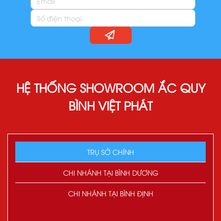
HỆ THỐNG SHOWROOM ẮC QUY
BÌNH VIỆT PHÁT
TRỤ SỞ CHÍNH
CHI NHÁNH TẠI BÌNH DƯƠNG
CHI NHÁNH TẠI BÌNH ĐỊNH