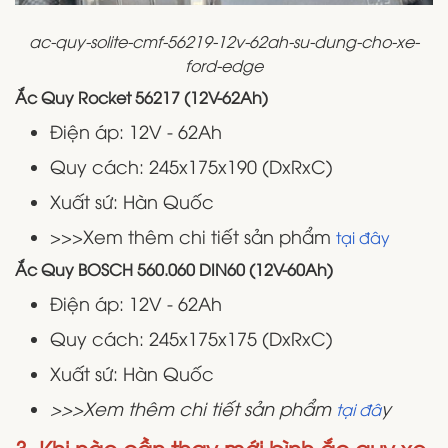
ac-quy-solite-cmf-56219-12v-62ah-su-dung-cho-xe-
ford-edge
Ắc Quy Rocket 56217 (12V-62Ah)
Điện áp: 12V - 62Ah
Quy cách: 245x175x190 (DxRxC)
Xuất sứ: Hàn Quốc
>>>Xem thêm chi tiết sản phẩm
tại đây
Ắc Quy BOSCH 560.060 DIN60 (12V-60Ah)
Điện áp: 12V - 62Ah
Quy cách: 245x175x175 (DxRxC)
Xuất sứ: Hàn Quốc
>>>Xem thêm chi tiết sản phẩm
y
tại đâ