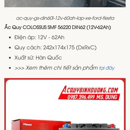
ac-quy-gs-din60l-12v-60ah-lap-xe-ford-fiesta
Ắc Quy COLOSSUS SMF 56220 DIN62 (12V-62Ah)
Điện áp: 12V - 62Ah
Quy cách: 242x174x175 (DxRxC)
Xuất sứ: Hàn Quốc
>>> Xem thêm chi tiết sản phẩm
tại đây