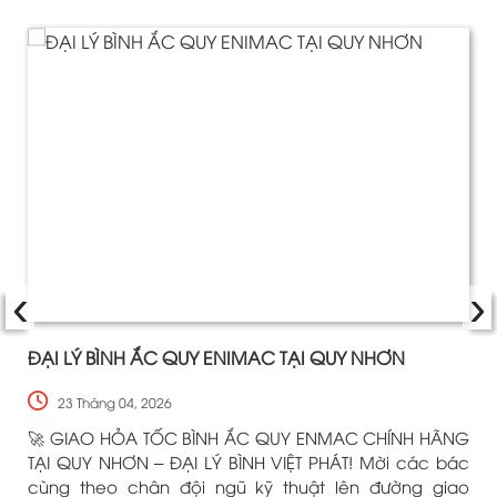
‹
›
ĐẠI LÝ BÌNH ẮC QUY ENIMAC TẠI QUY NHƠN
23 Tháng 04, 2026
🚀 GIAO HỎA TỐC BÌNH ẮC QUY ENMAC CHÍNH HÃNG
TẠI QUY NHƠN – ĐẠI LÝ BÌNH VIỆT PHÁT! Mời các bác
cùng theo chân đội ngũ kỹ thuật lên đường giao