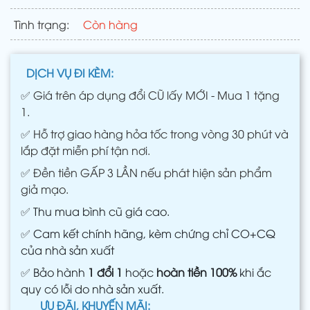
Tình trạng:
Còn hàng
DỊCH VỤ ĐI KÈM:
✅
Giá trên áp dụng đổi CŨ lấy MỚI - Mua 1 tặng
1.
✅
Hỗ trợ giao hàng hỏa tốc trong vòng 30 phút và
lắp đặt miễn phí tận nơi.
✅
Đền tiền GẤP 3 LẦN nếu phát hiện sản phẩm
giả mạo.
✅
Thu mua bình cũ giá cao.
✅
Cam kết chính hãng, kèm chứng chỉ CO+CQ
của nhà sản xuất
✅
Bảo hành
1 đổi 1
hoặc
hoàn tiền 100%
khi ắc
quy có lỗi do nhà sản xuất.
ƯU ĐÃI, KHUYẾN MÃI: