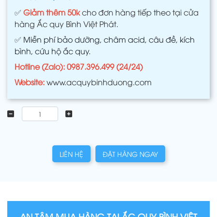
✅
Giảm thêm 50k
cho đơn hàng tiếp theo tại cửa
hàng Ắc quy Bình Việt Phát.
✅
Miễn phí bảo dưỡng, châm acid, câu đề, kích
bình, cứu hộ ắc quy.
Hotline (Zalo): 0987.396.499 (24/24)
Website:
www.acquybinhduong.com
LIÊN HỆ
ĐẶT HÀNG NGAY
AN TÂM MUA HÀNG TẠI ẮC QUY BÌNH VIỆT