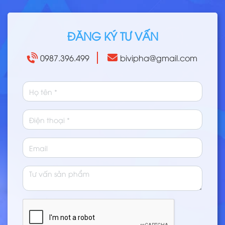
ĐĂNG KÝ TƯ VẤN
0987.396.499
bivipha@gmail.com