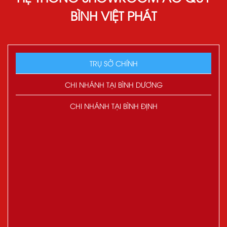
BÌNH VIỆT PHÁT
TRỤ SỞ CHÍNH
CHI NHÁNH TẠI BÌNH DƯƠNG
CHI NHÁNH TẠI BÌNH ĐỊNH