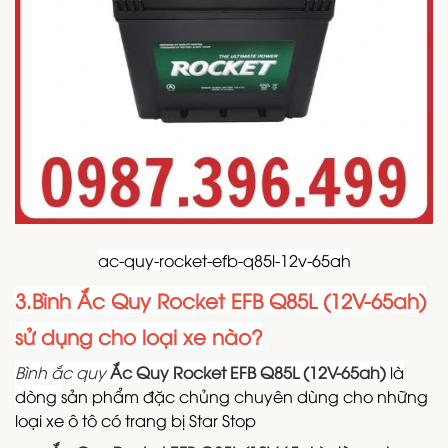
ac-quy-rocket-efb-q85l-12v-65ah
3.Bình Ắc Quy Rocket EFB Q85L (12V-65ah)
sử dụng cho loại xe nào?
Bình ắc quy
Ắc Quy Rocket EFB Q85L (12V-65ah)
là
dòng
sản phẩm đặc chủng chuyên dùng cho những
loại xe ô tô có trang bị Star Stop