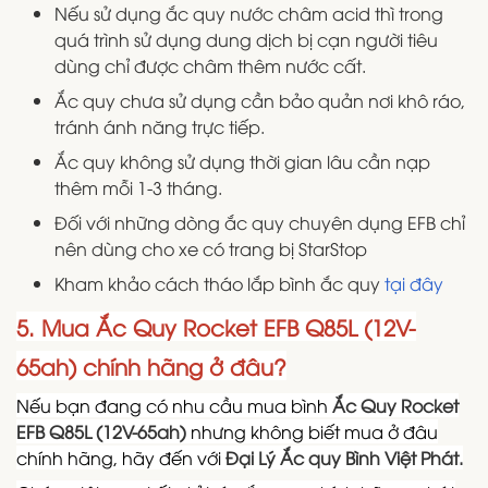
Nếu sử dụng ắc quy nước châm acid thì trong
quá trình sử dụng dung dịch bị cạn người tiêu
dùng chỉ được châm thêm nước cất.
Ắc quy chưa sử dụng cần bảo quản nơi khô ráo,
tránh ánh năng trực tiếp.
Ắc quy không sử dụng thời gian lâu cần nạp
thêm mỗi 1-3 tháng.
Đối với những dòng ắc quy chuyên dụng EFB chỉ
nên dùng cho xe có trang bị StarStop
Kham khảo cách tháo lắp bình ắc quy
tại đây
5. Mua Ắc Quy Rocket EFB Q85L (12V-
65ah) chính hãng ở đâu?
Nếu bạn đang có nhu cầu mua bình
Ắc Quy Rocket
EFB Q85L (12V-65ah)
nhưng không biết mua ở đâu
chính hãng, hãy đến với
Đại Lý
Ắc quy Bình Việt Phát.