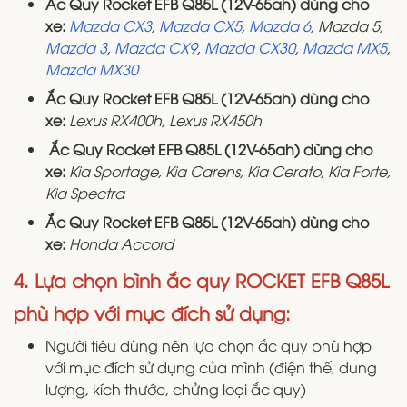
Ắc Quy Rocket EFB Q85L (12V-65ah) dùng cho
xe:
Mazda CX3
,
Mazda CX5
,
Mazda 6
, Mazda 5,
Mazda 3
,
Mazda CX9
,
Mazda CX30
,
Mazda MX5
,
Mazda MX30
Ắc Quy Rocket EFB Q85L (12V-65ah) dùng cho
xe:
Lexus RX400h, Lexus RX450h
Ắc Quy Rocket EFB Q85L (12V-65ah) dùng cho
xe:
Kia Sportage, Kia Carens, Kia Cerato, Kia Forte,
Kia Spectra
Ắc Quy Rocket EFB Q85L (12V-65ah) dùng cho
xe:
Honda Accord
4. Lựa chọn bình ắc quy ROCKET EFB Q85L
phù hợp với mục đích sử dụng:
Người tiêu dùng nên lựa chọn ắc quy phù hợp
với mục đích sử dụng của mình (điện thế, dung
lượng, kích thước, chửng loại ắc quy)