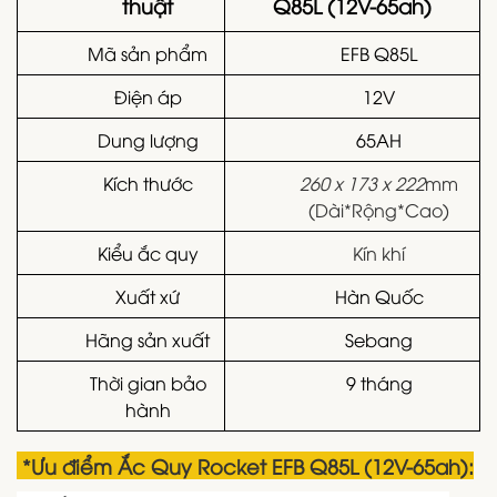
thuật
Q85L (12V-65ah)
Mã sản phẩm
EFB Q85L
Điện áp
12V
Dung lượng
65AH
Kích thước
260 x 173 x 222
mm
(Dài*Rộng*Cao)
Kiểu ắc quy
Kín khí
Xuất xứ
Hàn Quốc
Hãng sản xuất
Sebang
Thời gian bảo
9 tháng
hành
*Ưu điểm
Ắc Quy Rocket EFB Q85L (12V-65ah)
: