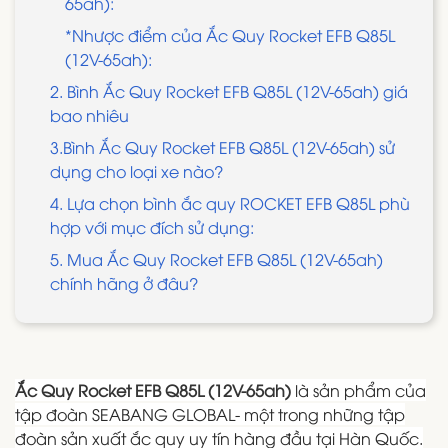
65ah):
*Nhược điểm của Ắc Quy Rocket EFB Q85L
(12V-65ah):
2. Bình Ắc Quy Rocket EFB Q85L (12V-65ah) giá
bao nhiêu
3.Bình Ắc Quy Rocket EFB Q85L (12V-65ah) sử
dụng cho loại xe nào?
4. Lựa chọn bình ắc quy ROCKET EFB Q85L phù
hợp với mục đích sử dụng:
5. Mua Ắc Quy Rocket EFB Q85L (12V-65ah)
chính hãng ở đâu?
Ắc Quy Rocket EFB Q85L (12V-65ah)
là sản phẩm của
tập đoàn SEABANG GLOBAL- một trong những tập
đoàn sản xuất ắc quy uy tín hàng đầu tại Hàn Quốc.