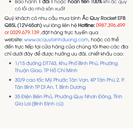
Bảo hành
1 đổi 1
hoặc
hoàn tiền 100%
khi ắc quy
có lỗi do nhà sản xuất
Quý khách có nhu cầu mua bình
Ắc Quy Rocket EFB
Q85L (12V-65ah)
vui lòng liên hệ
Hotline:
0987.396.499
or 0329.679.139
,đặt hàng trực tuyến qua
website:
www.acquybinhduong.com
, hoặc có thể
đến trực tiếp tại cửa hàng của chúng tôi theo các địa
chỉ dưới đây để được hưởng ưu đãi, chiết khấu cao:
1/15 đường DT743, Khu Phố Bình Phú, Phường
Thuận Giao, TP Hồ Chí Minh
30/9 cao tốc Mỹ Phước Tân Vạn, KP Tân Phú 2, P.
Tân Bình TP Dĩ An, T. Bình Dương
35 Điện Biên Phủ, Phường Quy Nhơn Đông, Tỉnh
Gia Lai (Bình Định cũ)