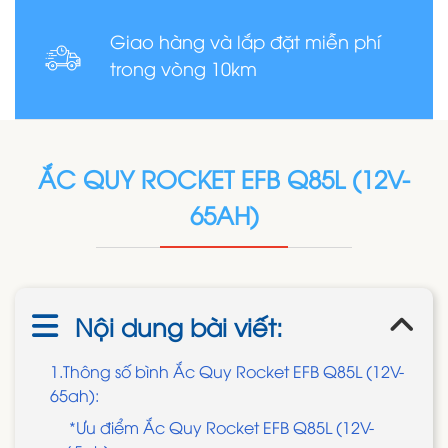
Giao hàng và lắp đặt miễn phí
trong vòng 10km
ẮC QUY ROCKET EFB Q85L (12V-
65AH)
Nội dung bài viết:
1.Thông số bình Ắc Quy Rocket EFB Q85L (12V-
65ah):
*Ưu điểm Ắc Quy Rocket EFB Q85L (12V-