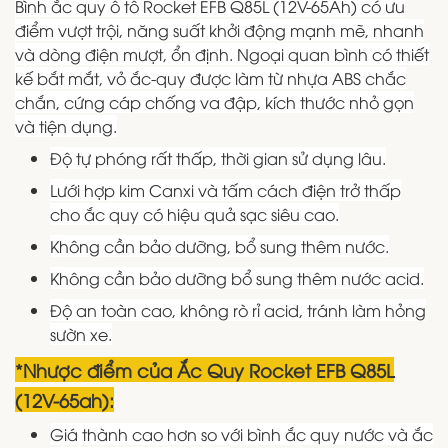
Bình ắc quy ô tô Rocket EFB Q85L (12V-65Ah) có ưu
điểm vượt trội, năng suất khởi động mạnh mẽ, nhanh
và dòng điện mượt, ổn định. Ngoại quan bình có thiết
kế bắt mắt, vỏ ắc-quy được làm từ nhựa ABS chắc
chắn, cứng cáp chống va đập, kích thước nhỏ gọn
và tiện dụng.
Độ tự phóng rất thấp, thời gian sử dụng lâu.
Lưới hợp kim Canxi và tấm cách điện trở thấp
cho ắc quy có hiệu quả sạc siêu cao.
Không cần bảo dưỡng, bổ sung thêm nước.
Không cần bảo dưỡng bổ sung thêm nước acid.
Độ an toàn cao, không rò rỉ acid, tránh làm hỏng
sườn xe.
*Nhược điểm của
Ắc Quy Rocket EFB Q85L
(12V-65ah)
:
Giá thành cao hơn so với bình ắc quy nước và ắc