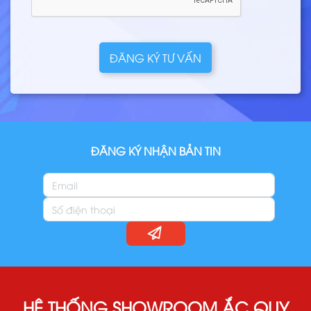
ĐĂNG KÝ TƯ VẤN
ĐĂNG KÝ NHẬN BẢN TIN
HỆ THỐNG SHOWROOM ẮC QUY