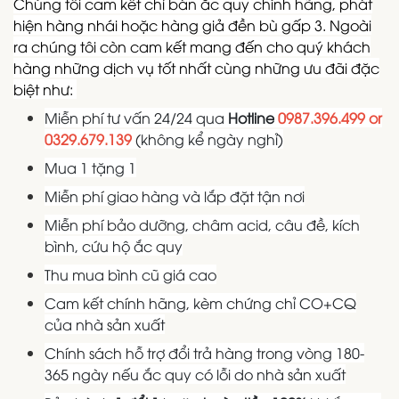
Chúng tôi cam kết chỉ bán ắc quy chính hãng, phát
hiện hàng nhái hoặc hàng giả đền bù gấp 3. Ngoài
ra chúng tôi còn cam kết mang đến cho quý khách
hàng những dịch vụ tốt nhất cùng những ưu đãi đặc
biệt như:
Miễn phí tư vấn 24/24 qua
Hotline
0987.396.499 or
0329.679.139
(không kể ngày nghỉ)
Mua 1 tặng 1
Miễn phí giao hàng và lắp đặt tận nơi
Miễn phí bảo dưỡng, châm acid, câu đề, kích
bình, cứu hộ ắc quy
Thu mua bình cũ giá cao
Cam kết chính hãng, kèm chứng chỉ CO+CQ
của nhà sản xuất
Chính sách hỗ trợ đổi trả hàng trong vòng 180-
365 ngày nếu ắc quy có lỗi do nhà sản xuất