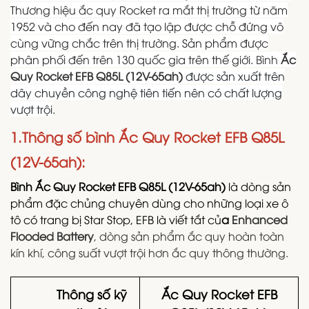
Thương hiệu ắc quy Rocket ra mắt thị trường từ năm
1952 và cho đến nay đã tạo lập được chỗ đứng vô
cùng vững chắc trên thị trường. Sản phẩm được
phân phối đến trên 130 quốc gia trên thế giới.
Bình
Ắc
Quy Rocket EFB Q85L (12V-65ah)
được sản xuất trên
dây chuyền công nghệ tiên tiến nên có
chất lượng
vượt trội
.
1.Thông số bình Ắc Quy Rocket EFB Q85L
(12V-65ah):
Bình Ắc Quy Rocket EFB Q85L (12V-65ah)
là dòng sản
phẩm đặc chủng chuyên dùng cho những loại xe ô
tô có trang bị Star Stop, EFB là viết tắt củ
a
Enhanced
Flooded Battery
, dòng sản phẩm ắc quy hoàn toàn
kín khí, công suất vượt trội hơn ắc quy thông thường.
Thông số kỹ
Ắc Quy Rocket EFB