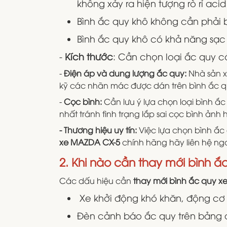
không xảy ra hiện tượng rò rỉ aci
Bình ắc quy khô không cần phải bả
Bình ắc quy khô có khả năng sạc 
-
Kích thước
: Cần chọn loại ắc quy c
-
Điện áp và dung lượng ắc quy:
Nhà sản x
kỹ các nhãn mác được dán trên bình ắc 
-
Cọc bình:
Cần lưu ý lựa chọn loại bình ắ
nhất tránh tình trạng lắp sai cọc bình ảnh 
- Thương hiệu uy tín:
Việc lựa chọn bình ắc
xe MAZDA CX-5
chính hãng hãy liên hệ ng
2. Khi nào cần thay mới bình 
Các dấu hiệu cần
thay mới bình ắc quy 
Xe khởi động khó khăn, động cơ
Đèn cảnh báo ắc quy trên bảng đ