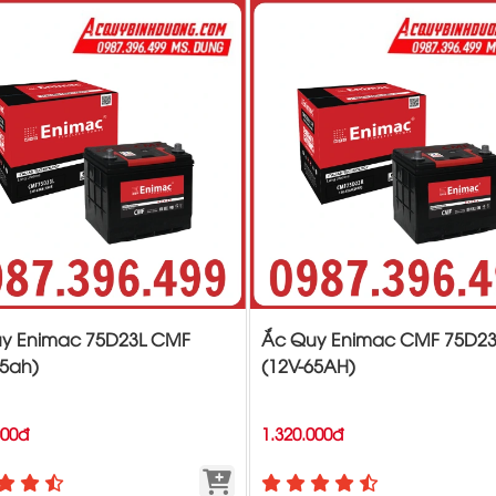
y Enimac 75D23L CMF
Ắc Quy Enimac CMF 75D2
65ah)
(12V-65AH)
000đ
1.320.000đ