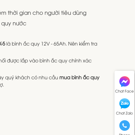
iệm thời gian cho người tiêu dùng
c quy nước
-5
là bình ắc quy 12V - 65Ah. Nên kiểm tra
 nối được lắp vào bình ắc quy chính xác
 vậy quý khách có nhu cầu
mua bình ắc quy
ợ.
Chat Face
Chat Zalo
Phone