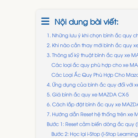
Nội dung bài viết:
1. Những lưu ý khi chọn bình ắc quy 
2. Khi nào cần thay mới bình ắc quy 
3. Thông số kỹ thuật bình ắc quy xe M
Các loại ắc quy phù hợp cho xe MA
Các Loại Ắc Quy Phù Hợp Cho Mazda
4. Ứng dụng của bình ắc quy đối với
5. Giá bình ắc quy xe MAZDA CX-5
6. Cách lắp đặt bình ắc quy xe MAZ
7. Hướng dẫn Reset hệ thống trên xe M
Bước 1: Reset cảm biến dòng ắc quy 
Bước 2: Học lại i-Stop (i-Stop Learning