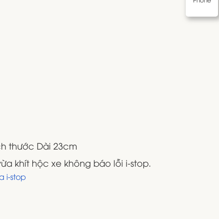
ích thước Dài 23cm
 khít hộc xe không báo lỗi i-stop.
 i-stop