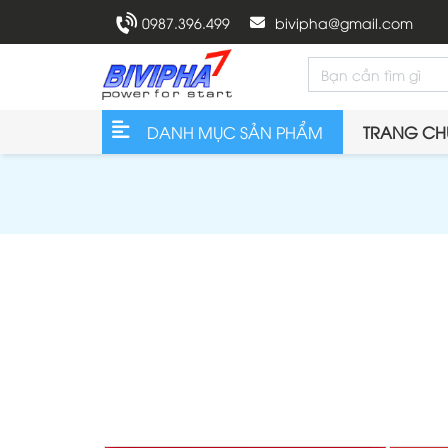
0987.396.499
bivipha@gmail.com
DANH MỤC SẢN PHẨM
TRANG CH