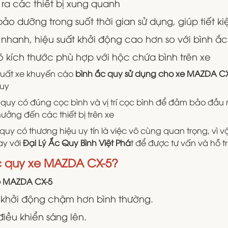
d ra các thiết bị xung quanh
o dưỡng trong suốt thời gian sử dụng, giúp tiết k
nhanh, hiệu suất khởi động cao hơn so với bình ắ
ó kích thước phù hợp với hộc chứa bình trên xe
uất xe khuyến cáo
bình ắc quy sử dụng cho xe MAZDA CX
quy
c quy có đúng cọc bình và vị trí cọc bình để đảm bảo đầu
hưởng đến các thiết bị trên xe
 quy có thương hiệu uy tín là việc vô cùng quan trọng, vì
ay với
Đại Lý Ắc Quy Bình Việt Phá
t để được tư vấn và hỗ tr
ắc quy xe MAZDA CX-5?
xe MAZDA CX-5
 khởi động chậm hơn bình thường.
iều khiển sáng lên.