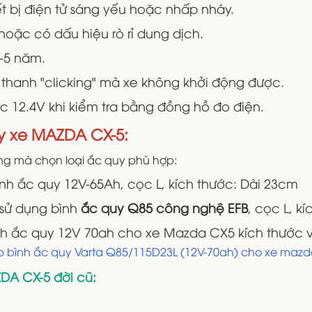
ết bị điện tử sáng yếu hoặc nhấp nháy.
hoặc có dấu hiệu rò rỉ dung dịch.
3-5 năm.
 thanh "clicking" mà xe không khởi động được.
 12.4V khi kiểm tra bằng đồng hồ đo điện.
uy xe MAZDA CX-5:
g mà chọn loại ắc quy phù hợp:
nh ắc quy 12V-65Ah, cọc L, kích thước: Dài 23cm
sử dụng bình
ắc quy Q85 công nghệ EFB
, cọc L, k
h ắc quy 12V 70ah cho xe Mazda CX5 kích thước vừa
ắp bình ắc quy Varta Q85/115D23L (12V-70ah) cho xe mazda
DA CX-5 đời cũ: