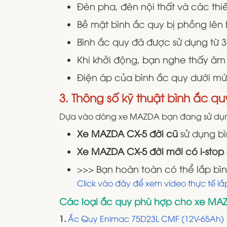
Đèn pha, đèn nội thất và các thi
Bề mặt bình ắc quy bị phồng lên 
Bình ắc quy đã được sử dụng từ 
Khi khởi động, bạn nghe thấy âm
Điện áp của bình ắc quy dưới mức
3. Thông số kỹ thuật bình ắc q
Dựa vào dòng xe MAZDA bạn đang sử dụn
Xe MAZDA CX-5 đời cũ
sử dụng bì
Xe MAZDA CX-5 đời mới có i-stop
>>> Bạn hoàn toàn có thể lắp bìn
Click vào đây để xem video thực tế l
Các loại ắc quy phù hợp cho xe MAZ
1.
Ắc Quy Enimac 75D23L CMF (12V-65Ah)