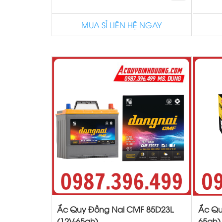
MUA SỈ LIÊN HỆ NGAY
Ắc Quy Đồng Nai CMF 85D23L
Ắc Qu
(12V-65ah)
65ah)