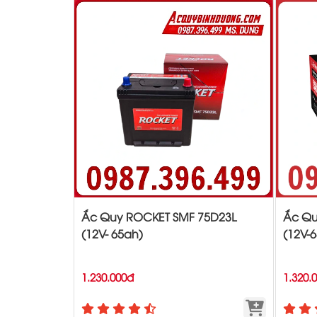
Ắc Quy ROCKET SMF 75D23L
Ắc Qu
(12V- 65ah)
(12V-
1.230.000đ
1.320.