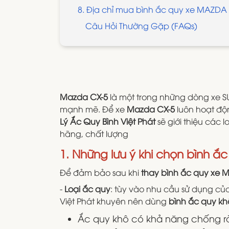
8. Địa chỉ mua bình ắc quy xe MAZDA C
Câu Hỏi Thường Gặp (FAQs)
Mazda CX-5
là một trong những dòng xe SU
mạnh mẽ. Để xe
Mazda CX-5
luôn hoạt độn
Lý Ắc Quy Bình Việt Phát
sẽ giới thiệu các 
hãng, chất lượng
1. Những lưu ý khi chọn bình 
Để đảm bảo sau khi
thay bình ắc quy xe 
-
Loại ắc quy
: tùy vào nhu cầu sử dụng củ
Việt Phát khuyên nên dùng
bình ắc quy k
Ắc quy khô có khả năng chống rò 