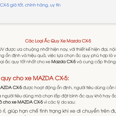
X-5 giá tốt, chính hãng, uy tín
Các Loại Ắc Quy Xe Mazda CX-5
V được ưa chuộng nhất hiện nay, với thiết kế hiện đại, nộ
g ổn định và hiệu quả, việc lựa chọn ắc quy phù hợp là v
loại ắc quy tốt nhất cho xe
Mazda CX-5
và cung cấp thông t
ắc quy cho xe MAZDA CX-5:
MAZDA CX-5
được hoạt động ổn định, người tiêu dùng cần lư
a người tiêu dùng mà chọn lắp đặt bình ắc quy khô hay ắc
hô cho xe MAZDA CX-5
vì các lý do sau:
rỉ, giúp hạn chế tình trạng khi xe di chuyển trên 