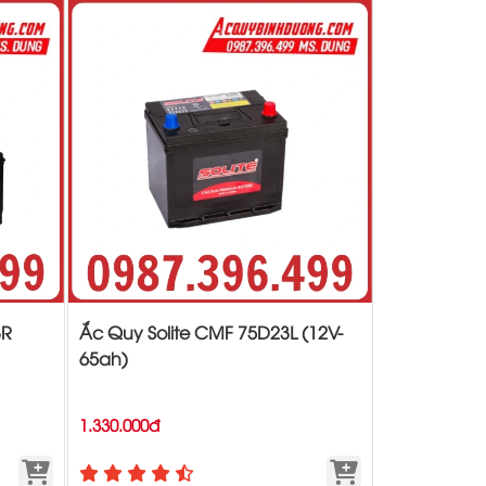
3R
Ắc Quy Solite CMF 75D23L (12V-
65ah)
1.330.000đ