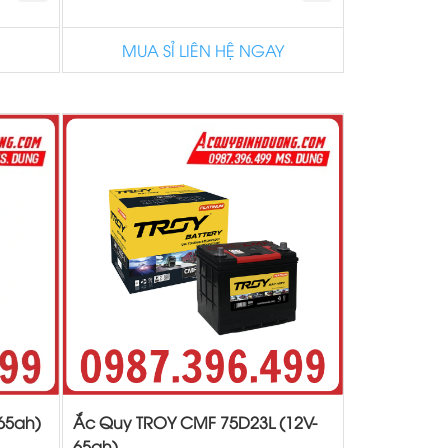
MUA SỈ LIÊN HỆ NGAY
65ah)
Ắc Quy TROY CMF 75D23L (12V-
65ah)