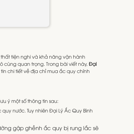
i thất tiện nghi và khả năng vận hành
ô cùng quan trọng. Trong bài viết này,
Đại
in chi tiết về địa chỉ mua ắc quy chính
u ý một số thông tin sau:
 quy nước. Tuy nhiên Đại Lý Ắc Quy Bình
đường gập ghềnh ắc quy bị rung lắc sẽ