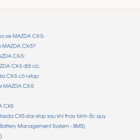
cho xe MAZDA CX-5:
xe MAZDA CX-5?
AZDA CX-5:
ZDA CX-5 đời cũ:
 CX-5 có i-stop:
 xe MAZDA CX-5
DA CX5
azda CX5 star-stop sau khi thay bình ắc quy
(Battery Management System - BMS)
)