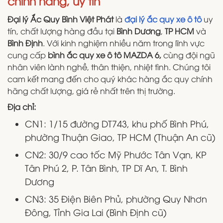
chính hãng, uy tín
Đại lý Ắc Quy Bình Việt Phát
là
đại lý ắc quy xe ô tô
uy
tín, chất lượng hàng đầu tại
Bình Dương
,
TP HCM
và
Bình Định
. Với kinh nghiệm nhiều năm trong lĩnh vực
cung cấp
bình ắc quy xe ô tô MAZDA 6,
cùng đội ngũ
nhân viên lành nghề, thân thiện, nhiệt tình. Chúng tôi
cam kết mang đến cho quý khác hàng ắc quy chính
hãng chất lượng, giá rẻ nhất trên thị trường.
Địa chỉ:
CN1: 1/15 đường DT743, khu phố Bình Phú,
phường Thuận Giao, TP HCM (Thuận An cũ)
CN2: 30/9 cao tốc Mỹ Phước Tân Vạn, KP
Tân Phú 2, P. Tân Bình, TP Dĩ An, T. Bình
Dương
CN3: 35 Điện Biên Phủ, phường Quy Nhơn
Đông, Tỉnh Gia Lai (Bình Định cũ)