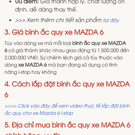
Ưu điểm:
Giá thành hợp lý, chất lượng ổn
định, dễ dàng thay thế.
>>> Xem thêm chi tiết sản phẩm
tại đây
3. Giá bình ắc quy xe MAZDA 6
Tùy vào dòng xe mà mỗi loại
bình ắc quy xe MAZDA
6
có giá thành khác nhau giao động từ 1.500.000 đến
2.000.000 VNĐ. Sự chênh lệch giá cả tùy thuộc vào
dòng
xe MAZDA 6
mà bạn đang sử dụng có tính
năng i-stop hay không
4. Cách lắp đặt bình ắc quy xe MAZDA
6
>>>> Click vào đây để xem video thực tế lắp đặt bình
ắc quy cho xe Mazda 6 i-stop
5. Địa chỉ mua bình ắc quy xe MAZDA 6