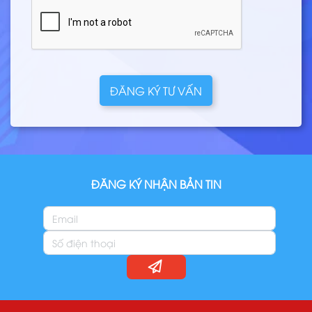
ĐĂNG KÝ TƯ VẤN
ĐĂNG KÝ NHẬN BẢN TIN