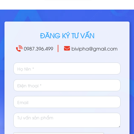
ĐĂNG KÝ TƯ VẤN
0987.396.499
bivipha@gmail.com