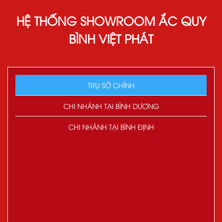
HỆ THỐNG SHOWROOM ẮC QUY
BÌNH VIỆT PHÁT
TRỤ SỞ CHÍNH
CHI NHÁNH TẠI BÌNH DƯƠNG
CHI NHÁNH TẠI BÌNH ĐỊNH