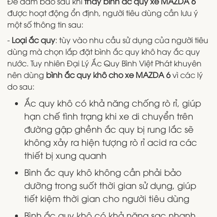
Để đảm bảo sau khi
thay bình ắc quy xe MAZDA 6
được hoạt động ổn định, người tiêu dùng cần lưu ý
một số thông tin sau:
-
Loại ắc quy
: tùy vào nhu cầu sử dụng của người tiêu
dùng mà chọn lắp đặt bình ắc quy khô hay ắc quy
nước. Tuy nhiên Đại Lý Ắc Quy Bình Việt Phát khuyên
nên dùng
bình ắc quy khô cho xe MAZDA 6
vì các lý
do sau:
Ắc quy khô có khả năng chống rò rỉ, giúp
hạn chế tình trạng khi xe di chuyển trên
đường gập ghềnh ắc quy bị rung lắc sẽ
không xảy ra hiện tượng rò rỉ acid ra các
thiết bị xung quanh
Bình ắc quy khô không cần phải bảo
dưỡng trong suốt thời gian sử dụng, giúp
tiết kiệm thời gian cho người tiêu dùng
Bình ắc quy khô có khả năng sạc nhanh,