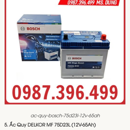
ac-quy-bosch-75d23l-12v-65ah
5. Ắc Quy DELKOR MF 75D23L (12V-65Ah)