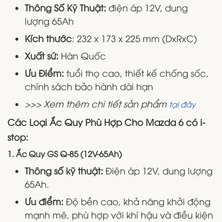
Thông Số Kỹ Thuật:
điện áp 12V, dung
lượng 65Ah
Kích thước
: 232 x 173 x 225 mm (DxRxC)
Xuất sứ:
Hàn Quốc
Ưu Điểm:
tuổi thọ cao, thiết kế chống sốc,
chính sách bảo hành dài hạn
>>> Xem thêm chi tiết sản phẩm
tại đây
Các Loại Ắc Quy Phù Hợp Cho Mazda 6 có i-
stop:
1.
Ắc Quy GS Q-85 (12V-65Ah)
Thông số kỹ thuật:
Điện áp 12V, dung lượng
65Ah.
Ưu điểm:
Độ bền cao, khả năng khởi động
mạnh mẽ, phù hợp với khí hậu và điều kiện