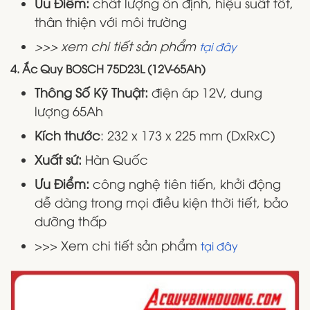
Ưu Điểm:
chất lượng ổn định, hiệu suất tốt,
thân thiện với môi trường
>>> xem chi tiết sản phẩm
tại đây
4. Ắc Quy BOSCH 75D23L (12V-65Ah)
Thông Số Kỹ Thuật:
điện áp 12V, dung
lượng 65Ah
Kích thước
: 232 x 173 x 225 mm (DxRxC)
Xuất sứ:
Hàn Quốc
Ưu Điểm:
công nghệ tiên tiến, khởi động
dễ dàng trong mọi điều kiện thời tiết, bảo
dưỡng thấp
>>> Xem chi tiết sản phẩm
tại đây