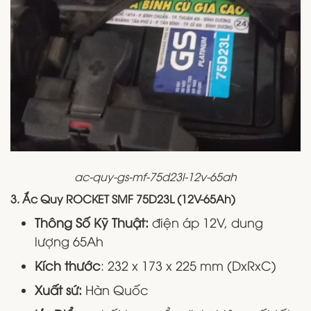
ac-quy-gs-mf-75d23l-12v-65ah
3. Ắc Quy ROCKET SMF 75D23L (12V-65Ah)
Thông Số Kỹ Thuật:
điện áp 12V, dung
lượng 65Ah
Kích thước
: 232 x 173 x 225 mm (DxRxC)
Xuất sứ:
Hàn Quốc