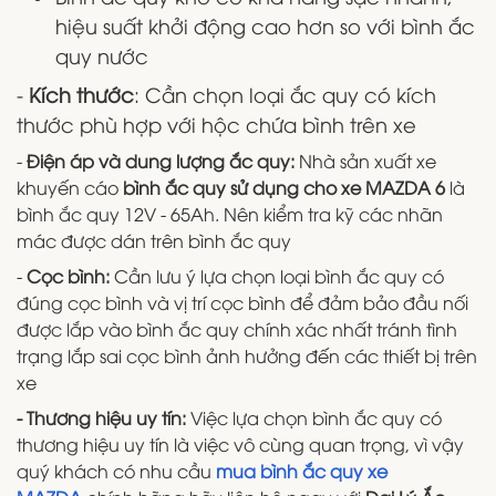
hiệu suất khởi động cao hơn so với bình ắc
quy nước
-
Kích thước
: Cần chọn loại ắc quy có kích
thước phù hợp với hộc chứa bình trên xe
-
Điện áp và dung lượng ắc quy:
Nhà sản xuất xe
khuyến cáo
bình ắc quy sử dụng cho xe MAZDA 6
là
bình ắc quy 12V - 65Ah. Nên kiểm tra kỹ các nhãn
mác được dán trên bình ắc quy
-
Cọc bình:
Cần lưu ý lựa chọn loại bình ắc quy có
đúng cọc bình và vị trí cọc bình để đảm bảo đầu nối
được lắp vào bình ắc quy chính xác nhất tránh tình
trạng lắp sai cọc bình ảnh hưởng đến các thiết bị trên
xe
- Thương hiệu uy tín:
Việc lựa chọn bình ắc quy có
thương hiệu uy tín là việc vô cùng quan trọng, vì vậy
quý khách có nhu cầu
mua bình ắc quy xe