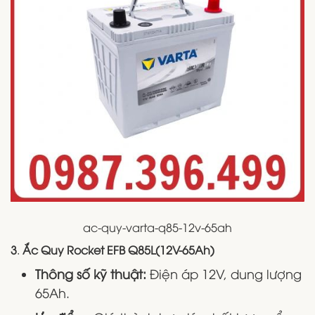
ac-quy-varta-q85-12v-65ah​​​​​​
3
.
Ắc Quy Rocket EFB Q85L(12V-65Ah)
Thông số kỹ thuật:
Điện áp 12V, dung lượng
65Ah.