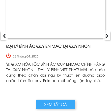
‹
›
ĐẠI LÝ BÌNH ẮC QUY ENIMAC TẠI QUY NHƠN
23 Tháng 04, 2026
🚀 GIAO HỎA TỐC BÌNH ẮC QUY ENMAC CHÍNH HÃNG
TẠI QUY NHƠN – ĐẠI LÝ BÌNH VIỆT PHÁT! Mời các bác
cùng theo chân đội ngũ kỹ thuật lên đường giao
chiếc bình ắc quy Enimac mới cóng tận tay khách
hàng! Dù nắng hay mưa, chỉ cần xế cưng của các
bác cần "tiếp năng lượng", Bình Việt Phát luôn sẵn
sàng có mặt nhanh nhất.
g
XEM TẤT CẢ