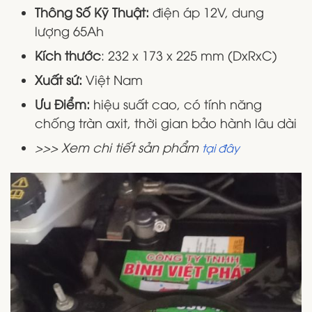
Thông Số Kỹ Thuật:
điện áp 12V, dung
lượng 65Ah
Kích thước
: 232 x 173 x 225 mm (DxRxC)
Xuất sứ:
Việt Nam
Ưu Điểm:
hiệu suất cao, có tính năng
chống tràn axit, thời gian bảo hành lâu dài
>>> Xem chi tiết sản phẩm
tại đây