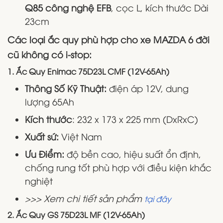
Q85 công nghệ EFB
, cọc L, kích thước Dài
23cm
Các loại ắc quy phù hợp cho xe MAZDA 6 đời
cũ không có i-stop:
1. Ắc Quy Enimac 75D23L CMF (12V-65Ah)
Thông Số Kỹ Thuật:
điện áp 12V, dung
lượng 65Ah
Kích thước
: 232 x 173 x 225 mm (DxRxC)
Xuất sứ:
Việt Nam
Ưu Điểm:
độ bền cao, hiệu suất ổn định,
chống rung tốt phù hợp với điều kiện khắc
nghiệt
>>> Xem chi tiết sản phẩm
tại đây
2. Ắc Quy GS 75D23L MF (12V-65Ah)