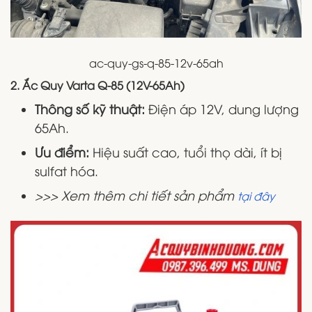
ac-quy-gs-q-85-12v-65ah
2. Ắc Quy Varta Q-85 (12V-65Ah)
Thông số kỹ thuật:
Điện áp 12V, dung lượng
65Ah.
Ưu điểm:
Hiệu suất cao, tuổi thọ dài, ít bị
sulfat hóa.
​>>> Xem thêm chi tiết sản phẩm
tại đây