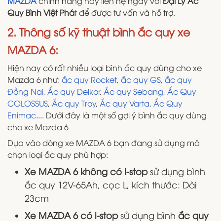
MAZDA
chính hãng hãy liên hệ ngay với
Đại Lý Ắc
Quy Bình Việt Phá
t để được tư vấn và hỗ trợ.
2. Thông số kỹ thuật bình ắc quy xe
MAZDA 6:
Hiện nay có rất nhiều loại bình ắc quy dùng cho xe
Mazda 6 như:
ắc quy Rocket
,
ắc quy GS
,
ắc quy
Đồng Nai
,
Ắc quy Delkor
,
Ắc quy Sebang
,
Ắc Quy
COLOSSUS
,
Ắc quy Troy
,
Ắc quy Varta
,
Ắc Quy
Enimac
.... Dưới đây là một số gợi ý bình ắc quy dùng
cho xe Mazda 6
Dựa vào dòng xe MAZDA 6 bạn đang sử dụng mà
chọn loại ắc quy phù hợp:
Xe MAZDA 6 không có i-stop
sử dụng bình
ắc quy 12V-65Ah, cọc L, kích thước: Dài
23cm
Xe MAZDA 6 có i-stop
sử dụng bình
ắc quy