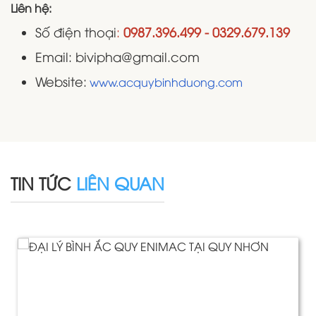
Liên hệ:
Số điện thoại
:
0987.396.499 - 0329.679.139
Email: bivipha@gmail.com
Website:
www.acquybinhduong.com
TIN TỨC
LIÊN QUAN