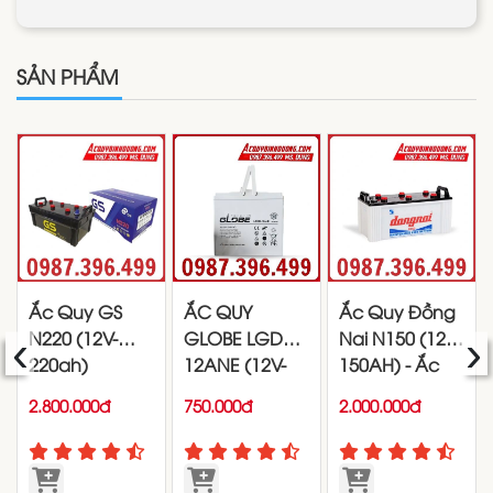
SẢN PHẨM
Ắc Quy GS
ẮC QUY
Ắc Quy Đồng
‹
›
N220 (12V-
GLOBE LGD24-
Nai N150 (12V-
220ah)
12ANE (12V-
150AH) - Ắc
24Ah)
quy Đồng Nai
2.800.000đ
750.000đ
2.000.000đ
150ah - 12V