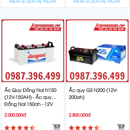
MUA SỈ LIÊN HỆ NGAY
MUA SỈ LIÊN HỆ NGAY
Ắc Quy Đồng Nai N150
Ắc quy GS N200 (12V-
(12V-150AH) - Ắc quy
200ah)
Đồng Nai 150ah - 12V
2.000.000đ
2.800.000đ