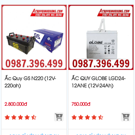
mưa, chỉ cần xế
xế sẽ nghĩ ngay
nếu làm sai
cưng của các
đến việc "xe hết
thao tác có thể
bác cần "tiếp
bình" và vội
dẫn đến chập
năng lượng",
vàng gọi thợ
cháy hộp cầu
Bình Việt Phát
thay ắc quy
chì, hỏng hộp
luôn
mới. Tuy nhiên,
đen (ECU) với
thủ phạm khiến
chi phí sửa chữa
xe nằm đường
lên tới hàng
có thể rơi vào 1
chục triệu
trong 3 trường
đồng. Trong bài
hợp: Bình ắc
viết này, chuyên
Ắc Quy GS N220 (12V-
ẮC QUY GLOBE LGD24-
quy hỏng, Máy
gia từ
220ah)
12ANE (12V-24Ah)
phát điện
(Dynamo) chết,
hoặc
2.800.000đ
750.000đ