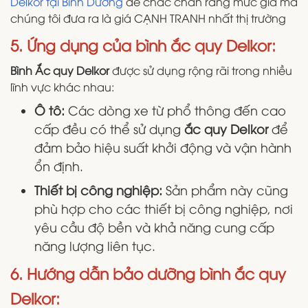
Delkor tại Bình Dương
để chắc chắn rằng mức giá mà
chúng tôi đưa ra là giá CẠNH TRANH nhất thị trường
5. Ứng dụng của bình ắc quy Delkor:
Bình Ắc quy Delkor
được sử dụng rộng rãi trong nhiều
lĩnh vực khác nhau:
Ô tô:
Các dòng xe từ phổ thông đến cao
cấp đều có thể sử dụng
ắc quy Delkor
để
đảm bảo hiệu suất khởi động và vận hành
ổn định.
Thiết bị công nghiệp:
Sản phẩm này cũng
phù hợp cho các thiết bị công nghiệp, nơi
yêu cầu độ bền và khả năng cung cấp
năng lượng liên tục.
6. Hướng dẫn bảo dưỡng bình ắc quy
Delkor: