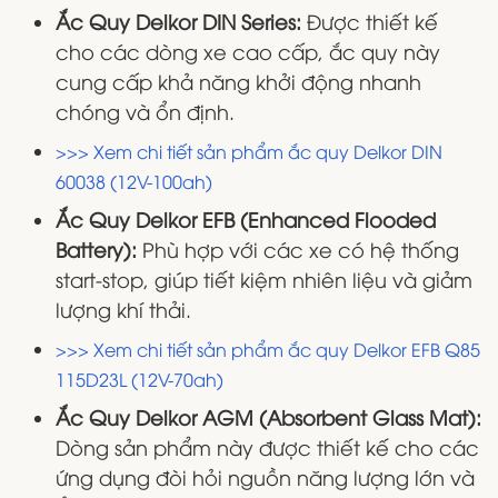
Ắc Quy Delkor DIN Series:
Được thiết kế
cho các dòng xe cao cấp, ắc quy này
cung cấp khả năng khởi động nhanh
chóng và ổn định.
>>> Xem chi tiết sản phẩm ắc quy Delkor DIN
60038 (12V-100ah)
Ắc Quy Delkor EFB (Enhanced Flooded
Battery):
Phù hợp với các xe có hệ thống
start-stop, giúp tiết kiệm nhiên liệu và giảm
lượng khí thải.
>>> Xem chi tiết sản phẩm ắc quy Delkor EFB Q85
115D23L (12V-70ah)
Ắc Quy Delkor AGM (Absorbent Glass Mat):
Dòng sản phẩm này được thiết kế cho các
ứng dụng đòi hỏi nguồn năng lượng lớn và