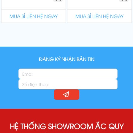
MUA SỈ LIÊN HỆ NGAY
MUA SỈ LIÊN HỆ NGAY
ĐĂNG KÝ NHẬN BẢN TIN
HỆ THỐNG SHOWROOM ẮC QUY