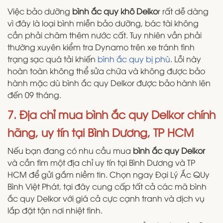
Việc bảo dưỡng
bình ắc quy khô Delko
r rất dễ dàng
vì đây là loại bình miễn bảo dưỡng, bác tài không
cần phải châm thêm nước cất. Tuy nhiên vần phải
thường xuyên kiểm tra Dynamo trên xe tránh tình
trạng sạc quá tải khiến
bình ắc quy bị phù
. Lỗi này
hoàn toàn không thể sửa chữa và không được bảo
hành mặc dù bình ắc quy Delkor được bảo hành lên
đến 09 tháng.
7. Địa chỉ mua bình ắc quy Delkor chính
hãng, uy tín tại Bình Dương, TP HCM
Nếu bạn đang có nhu cầu mua
bình ắc quy Delkor
và cần tìm một địa chỉ uy tín tại Bình Dương và TP
HCM để gửi gắm niềm tin. Chọn ngay Đại Lý Ắc QUy
Bình Việt Phát, tại đây cung cấp tất cả các mã bình
ắc quy Delkor với giá cả cực cạnh tranh và dịch vụ
lắp đặt tận nơi nhiệt tình.