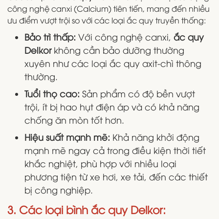
công nghệ canxi (Calcium) tiên tiến, mang đến nhiều
ưu điểm vượt trội so với các loại ắc quy truyền thống:
Bảo trì thấp:
Với công nghệ canxi,
ắc quy
Delkor
không cần bảo dưỡng thường
xuyên như các loại ắc quy axit-chì thông
thường.
Tuổi thọ cao:
Sản phẩm có độ bền vượt
trội, ít bị hao hụt điện áp và có khả năng
chống ăn mòn tốt hơn.
Hiệu suất mạnh mẽ:
Khả năng khởi động
mạnh mẽ ngay cả trong điều kiện thời tiết
khắc nghiệt, phù hợp với nhiều loại
phương tiện từ xe hơi, xe tải, đến các thiết
bị công nghiệp.
3. Các loại bình ắc quy Delkor: