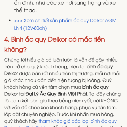
ổn định, như các xe hơi sang trọng và xe
thể thao.
>>> Xem chi tiết sản phẩm ắc quy Delkor AGM
LN4 (12V-80ah)
4. Bình ắc quy Delkor có mắc tiền
không?
Chúng tôi hiểu giá cả luôn luôn là vẫn đề gây nhiều
trăn trở cho quý khách hàng, hiện tại
bình ắc quy
Delkor
được bán rất nhiều trên thị trường, mỗi nơi mỗi
giá khác nhau dẫn đến hiện tượng bị loãng. Quý
khách hàng cứ yên tâm chọn mua
bình ắc quy
Delkor tại Đại Lý Ắc Quy Bình Việt Phát
. Tại đây chúng
tôi cam kết bán giá theo bảng niêm yết, nói KHÔNG
với vấn đề chèo kéo khách hàng, phục vụ tân tâm,
lắp đặt chuyên nghiệp. Trước khi nhấn mua hàng,
quý khách hãy
tham khảo giá các loại bình ắc quy