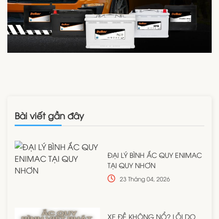
Bài viết gần đây
ĐẠI LÝ BÌNH ẮC QUY ENIMAC
TẠI QUY NHƠN
23 Tháng 04, 2026
XE ĐỀ KHÔNG NỔ? LỖI DO