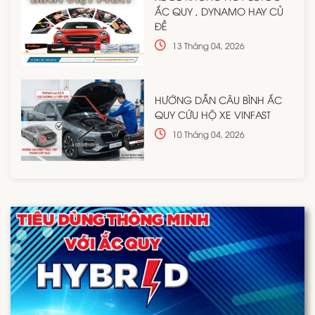
ẮC QUY , DYNAMO HAY CỦ
ĐỀ
13 Tháng 04, 2026
HƯỚNG DẪN CÂU BÌNH ẮC
QUY CỨU HỘ XE VINFAST
10 Tháng 04, 2026