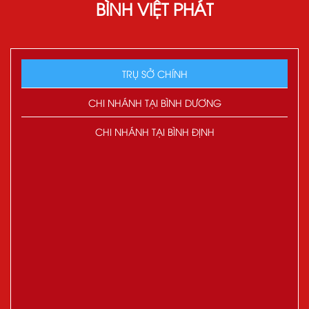
BÌNH VIỆT PHÁT
TRỤ SỞ CHÍNH
CHI NHÁNH TẠI BÌNH DƯƠNG
CHI NHÁNH TẠI BÌNH ĐỊNH