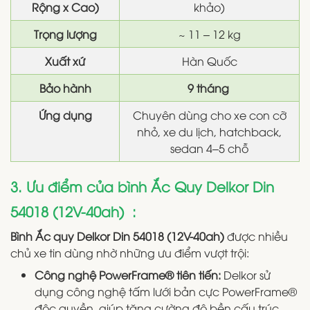
Rộng x Cao)
khảo)
Trọng lượng
~ 11 – 12 kg
Xuất xứ
Hàn Quốc
Bảo hành
9 tháng
Ứng dụng
Chuyên dùng cho xe con cỡ
nhỏ, xe du lịch, hatchback,
sedan 4–5 chỗ
3. Ưu điểm của bình Ắc Quy Delkor Din
54018 (12V-40ah) :
Bình Ắc quy Delkor Din 54018 (12V-40ah)
được nhiều
chủ xe tin dùng nhờ những ưu điểm vượt trội:
Công nghệ PowerFrame® tiên tiến:
Delkor sử
dụng công nghệ tấm lưới bản cực PowerFrame®
độc quyền, giúp tăng cường độ bền cấu trúc,