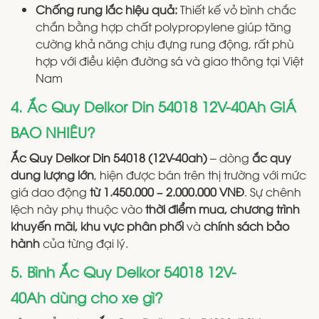
Chống rung lắc hiệu quả:
Thiết kế vỏ bình chắc
chắn bằng hợp chất polypropylene giúp tăng
cường khả năng chịu đựng rung động, rất phù
hợp với điều kiện đường sá và giao thông tại Việt
Nam
4. Ắc Quy Delkor Din 54018 12V-40Ah GIÁ
BAO NHIÊU?
Ắc Quy Delkor Din 54018 (12V-40ah)
– dòng
ắc quy
dung lượng lớn
, hiện được bán trên thị trường với mức
giá dao động
từ 1.450.000 – 2.000.000 VNĐ
. Sự chênh
lệch này phụ thuộc vào
thời điểm mua, chương trình
khuyến mãi, khu vực phân phối
và
chính sách bảo
hành
của từng đại lý.
5. Bình Ắc Quy Delkor 54018 12V-
40Ah dùng cho xe gì?