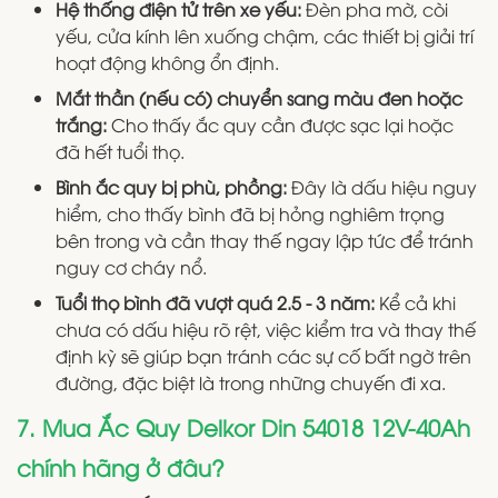
Hệ thống điện tử trên xe yếu:
Đèn pha mờ, còi
yếu, cửa kính lên xuống chậm, các thiết bị giải trí
hoạt động không ổn định.
Mắt thần (nếu có) chuyển sang màu đen hoặc
trắng:
Cho thấy ắc quy cần được sạc lại hoặc
đã hết tuổi thọ.
Bình ắc quy bị phù, phồng:
Đây là dấu hiệu nguy
hiểm, cho thấy bình đã bị hỏng nghiêm trọng
bên trong và cần thay thế ngay lập tức để tránh
nguy cơ cháy nổ.
Tuổi thọ bình đã vượt quá 2.5 - 3 năm:
Kể cả khi
chưa có dấu hiệu rõ rệt, việc kiểm tra và thay thế
định kỳ sẽ giúp bạn tránh các sự cố bất ngờ trên
đường, đặc biệt là trong những chuyến đi xa.
7. Mua Ắc Quy Delkor Din 54018 12V-40Ah
chính hãng ở đâu?