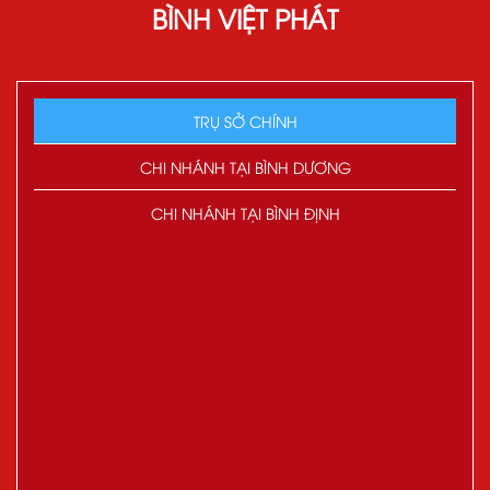
BÌNH VIỆT PHÁT
TRỤ SỞ CHÍNH
CHI NHÁNH TẠI BÌNH DƯƠNG
CHI NHÁNH TẠI BÌNH ĐỊNH