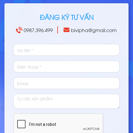
ĐĂNG KÝ TƯ VẤN
0987.396.499
bivipha@gmail.com