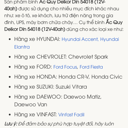
Sản phẩm bình
Ắc Quy Delkor Din 54018 (12V-
40ah)
được sử dụng cho nhiều mục đích khác nhau
như: xe ô tô, xe khách, lưu trữ điện năng trong gia
đình, UPS, máy bơm chữa cháy… Cụ thể bình
Ắc Quy
Delkor Din 54018 (12V-40ah)
dùng cho xác loại xe như:
Hãng xe HYUNDAI:
Hyundai Accent,
Hyundai
Elantra
Hãng xe CHEVROLET: Chevrolet Spark
Hãng xe FORD:
,
Ford Focus
Ford Fiesta
Hãng xe HONDA: Honda CR-V, Honda Civic
Hãng xe SUZUKI: Suzuki Vitara
Hãng xe DAEWOO: Daewoo Matiz,
Daewoo Van
Hãng xe VINFAST:
Vinfast Fadil
Lưu ý:
Để đảm bảo sự phù hợp tuyệt đối, hãy luôn