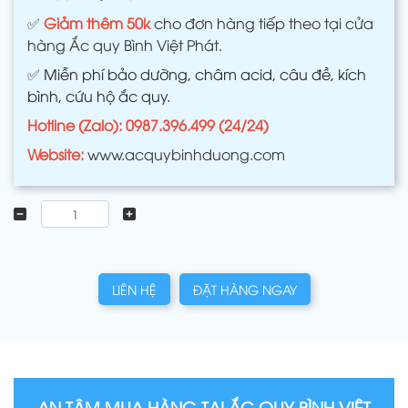
✅
Giảm thêm 50k
cho đơn hàng tiếp theo tại cửa
hàng Ắc quy Bình Việt Phát.
✅
Miễn phí bảo dưỡng, châm acid, câu đề, kích
bình, cứu hộ ắc quy.
Hotline (Zalo): 0987.396.499 (24/24)
Website:
www.acquybinhduong.com
LIÊN HỆ
ĐẶT HÀNG NGAY
AN TÂM MUA HÀNG TẠI ẮC QUY BÌNH VIỆT