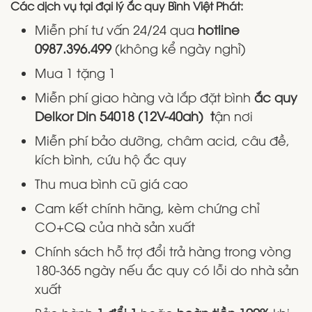
Các dịch vụ tại đại lý ắc quy Bình Việt Phát:
Miễn phí tư vấn 24/24 qua
hotline
0987.396.499
(không kể ngày nghỉ)
Mua 1 tặng 1
Miễn phí giao hàng và lắp đặt bình
ắc quy
Delkor Din 54018 (12V-40ah) t
ận nơi
Miễn phí bảo dưỡng, châm acid, câu đề,
kích bình, cứu hộ ắc quy
Thu mua bình cũ giá cao
Cam kết chính hãng, kèm chứng chỉ
CO+CQ của nhà sản xuất
Chính sách hỗ trợ đổi trả hàng trong vòng
180-365 ngày nếu ắc quy có lỗi do nhà sản
xuất