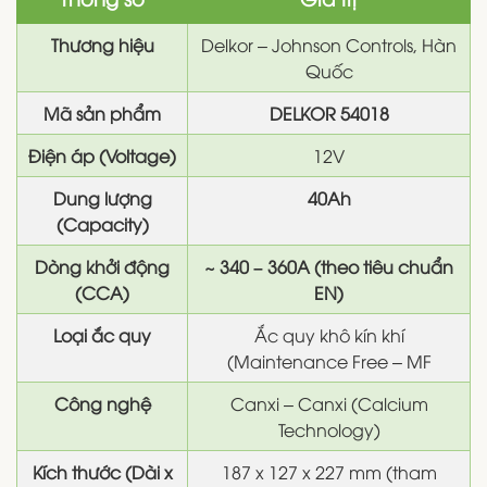
Thương hiệu
Delkor – Johnson Controls, Hàn
Quốc
Mã sản phẩm
DELKOR 54018
Điện áp (Voltage)
12V
Dung lượng
40Ah
(Capacity)
Dòng khởi động
~ 340 – 360A (theo tiêu chuẩn
(CCA)
EN)
Loại ắc quy
Ắc quy khô kín khí
(Maintenance Free – MF
Công nghệ
Canxi – Canxi (Calcium
Technology)
Kích thước (Dài x
187 x 127 x 227 mm (tham