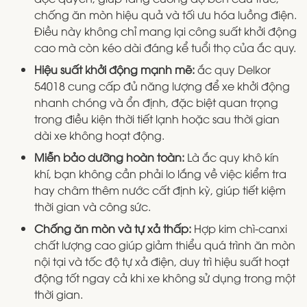
chống ăn mòn hiệu quả và tối ưu hóa luồng điện.
Điều này không chỉ mang lại công suất khởi động
cao mà còn kéo dài đáng kể tuổi thọ của ắc quy.
Hiệu suất khởi động mạnh mẽ:
ắc quy Delkor
54018 cung cấp đủ năng lượng để xe khởi động
nhanh chóng và ổn định, đặc biệt quan trọng
trong điều kiện thời tiết lạnh hoặc sau thời gian
dài xe không hoạt động.
Miễn bảo dưỡng hoàn toàn:
Là ắc quy khô kín
khí, bạn không cần phải lo lắng về việc kiểm tra
hay châm thêm nước cất định kỳ, giúp tiết kiệm
thời gian và công sức.
Chống ăn mòn và tự xả thấp:
Hợp kim chì-canxi
chất lượng cao giúp giảm thiểu quá trình ăn mòn
nội tại và tốc độ tự xả điện, duy trì hiệu suất hoạt
động tốt ngay cả khi xe không sử dụng trong một
thời gian.