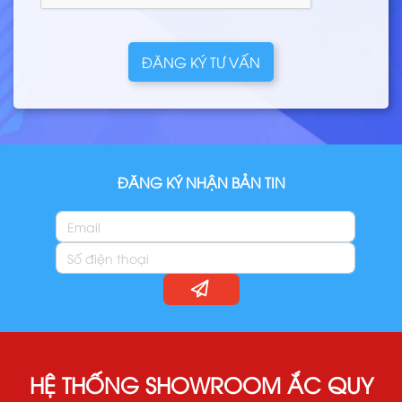
ĐĂNG KÝ TƯ VẤN
ĐĂNG KÝ NHẬN BẢN TIN
HỆ THỐNG SHOWROOM ẮC QUY