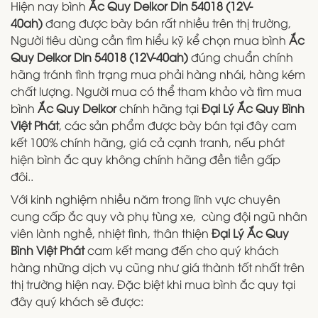
Hiện nay bình
Ắc Quy Delkor Din 54018 (12V-
40ah)
đang được bày bán rất nhiều trên thị trường,
Người tiêu dùng cần tìm hiểu kỹ kể chọn mua bình
Ắc
Quy Delkor Din 54018 (12V-40ah)
đúng chuẩn chính
hãng tránh tình trạng mua phải hàng nhái, hàng kém
chất lượng. Người mua có thể tham khảo và tìm mua
bình
Ắc Quy Delkor
chính hãng tại
Đại Lý Ắc Quy Bình
Việt Phát
, các sản phẩm được bày bán tại đây cam
kết 100% chính hãng, giá cả cạnh tranh, nếu phát
hiện bình ắc quy không chính hãng đền tiền gấp
đôi..
Với kinh nghiệm nhiều năm trong lĩnh vực chuyên
cung cấp ắc quy và phụ tùng xe, cùng đội ngũ nhân
viên lành nghề, nhiệt tình, thân thiện
Đại Lý Ắc Quy
Bình Việt Phát
cam kết mang đến cho quý khách
hàng những dịch vụ cũng như giá thành tốt nhất trên
thị trường hiện nay. Đặc biệt khi mua bình ắc quy tại
đây quý khách sẽ được: