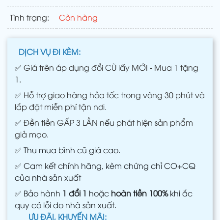
Tình trạng:
Còn hàng
DỊCH VỤ ĐI KÈM:
✅
Giá trên áp dụng đổi CŨ lấy MỚI - Mua 1 tặng
1.
✅
Hỗ trợ giao hàng hỏa tốc trong vòng 30 phút và
lắp đặt miễn phí tận nơi.
✅
Đền tiền GẤP 3 LẦN nếu phát hiện sản phẩm
giả mạo.
✅
Thu mua bình cũ giá cao.
✅
Cam kết chính hãng, kèm chứng chỉ CO+CQ
của nhà sản xuất
✅
Bảo hành
1 đổi 1
hoặc
hoàn tiền 100%
khi ắc
quy có lỗi do nhà sản xuất.
ƯU ĐÃI, KHUYẾN MÃI: