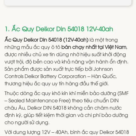
1. Ắc Quy Delkor Din 54018 12V-40ah
Ắc Quy Delkor Din 54018 (12V-40ah)
là một trong
những mẫu ắc quy ô tô
bán chạy nhất tại Việt Nam
,
được nhiều chủ xe tin dùng nhờ hiệu suất khởi động
vượt trội, độ bền cao và khả năng vận hành ổn định.
Sản phẩm được sản xuất trực tiếp bởi Johnson
Controls Delkor Battery Corporation – Hàn Quốc,
thương hiệu ắc quy uy tín hàng đầu thế giới.
Thuộc dòng ắc quy khô kín khí miễn bảo dưỡng (SMF
– Sealed Maintenance Free) theo tiêu chuẩn DIN
châu Âu, Delkor DIN 54018 không cần châm nước
định kỳ, giúp tiết kiệm thời gian và chi phí bảo dưỡng
cho người sử dụng.
Với dung lượng 12V – 40Ah, bình ắc quy Delkor 54018