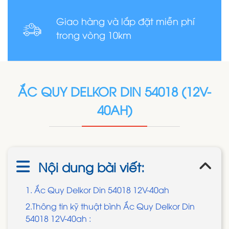
Giao hàng và lắp đặt miễn phí
trong vòng 10km
ẮC QUY DELKOR DIN 54018 (12V-
40AH)
Nội dung bài viết:
1. Ắc Quy Delkor Din 54018 12V-40ah
2.Thông tin kỹ thuật bình Ắc Quy Delkor Din
54018 12V-40ah :