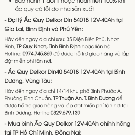
Bảo hành
1 đổi 1
hoặc
hoàn tiền 100%
khi
ắc quy có lỗi do nhà sản xuất
- Đại lý Ắc Quy Delkor Din 54018 12V-40Ah tại
Gia Lai, Bình Định và Phú Yên:
Hãy đến ngay địa chỉ sau: 35 Điện Biên Phủ, Nhơn
Bình,
TP Quy Nhơn, Tỉnh Bình Định
hoặc liên hệ
Hotline:
0974.745.869
để được hỗ trợ giao hàng và lắp
đặt miễn phí tận nơi.
- Ắc Quy Delkor Din40 54018 12V-40Ah tại Bình
Dương, Vũng Tàu:
Hãy đến ngay địa chỉ 14/14 khu phố Bình Phước A,
Phường Bình Chuẩn,
TP Thuận An, T. Bình Dương
để
được hỗ trợ giao hàng và lắp đặt miễn phí tận nơi tại
Bình Dương, Hotline
0329.679.139
- Mua bình Ắc Quy Delkor 12V-40Ah chính hãng
tại TP Hồ Chí Minh, Đồng Nai: