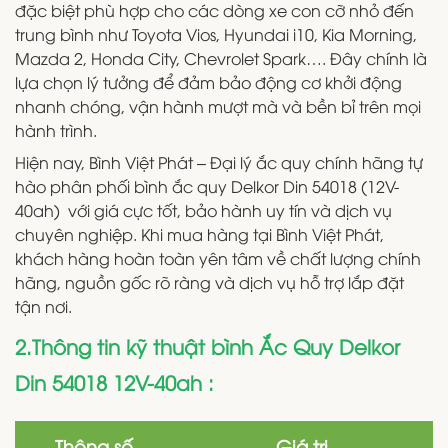
đặc biệt phù hợp cho các dòng xe con cỡ nhỏ đến
trung bình như Toyota Vios, Hyundai i10, Kia Morning,
Mazda 2, Honda City, Chevrolet Spark…. Đây chính là
lựa chọn lý tưởng để đảm bảo động cơ khởi động
nhanh chóng, vận hành mượt mà và bền bỉ trên mọi
hành trình.
Hiện nay, Bình Việt Phát – Đại lý ắc quy chính hãng tự
hào phân phối bình ắc quy Delkor Din 54018 (12V-
40ah) với giá cực tốt, bảo hành uy tín và dịch vụ
chuyên nghiệp. Khi mua hàng tại Bình Việt Phát,
khách hàng hoàn toàn yên tâm về chất lượng chính
hãng, nguồn gốc rõ ràng và dịch vụ hỗ trợ lắp đặt
tận nơi.
2.Thông tin kỹ thuật bình Ắc Quy Delkor
Din 54018 12V-40ah :
Thông số
Giá trị