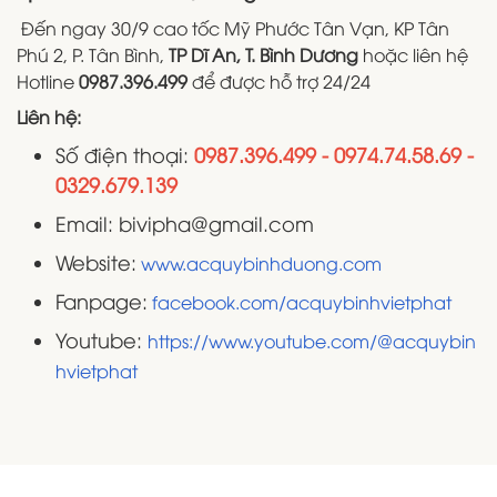
Đến ngay 30/9 cao tốc Mỹ Phước Tân Vạn, KP Tân
Phú 2, P. Tân Bình,
TP Dĩ An, T. Bình Dương
hoặc liên hệ
Hotline
0987.396.499
để được hỗ trợ 24/24
Liên hệ:
Số điện thoại:
0987.396.499 - 0974.74.58.69 -
0329.679.139
Email: bivipha@gmail.com
Website:
www.acquybinhduong.com
Fanpage:
facebook.com/acquybinhvietphat
Youtube:
https://www.youtube.com/@acquybin
hvietphat