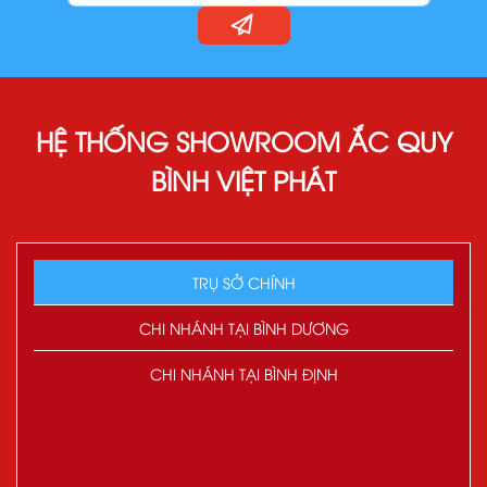
HỆ THỐNG SHOWROOM ẮC QUY
BÌNH VIỆT PHÁT
TRỤ SỞ CHÍNH
CHI NHÁNH TẠI BÌNH DƯƠNG
CHI NHÁNH TẠI BÌNH ĐỊNH