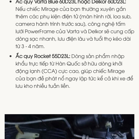
Ắc quy Varta Blue 60D23L hoặc Delkor 60D23L:
Nếu chiếc Mirage của bạn thường xuyên gắn
thêm các phụ kiện điện tử (màn hình rời, loa sub,
camera hành trình trước sau), công nghệ tấm
lưới PowerFrame của Varta và Delkor sẽ cung cấp
dòng sạc nhanh, lưu điện lâu và tuổi thọ kéo dài
từ 3 - 4 năm.
Ắc quy Rocket 55D23L:
Dòng sản phẩm nhập
khẩu trực tiếp từ Hàn Quốc sở hữu dòng khởi
động lạnh (CCA) cực cao, giúp chiếc Mirage
của bạn đề phát nổ ngay lập tức kể cả khi xe để
lưu kho nhiều tuần liền.