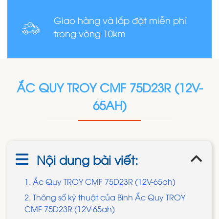
Giao hàng và lắp đặt miễn phí
trong vòng 10km
ẮC QUY TROY CMF 75D23R (12V-
65AH)
Nội dung bài viết:
1. Ắc Quy TROY CMF 75D23R (12V-65ah)
2. Thông số kỹ thuật của Bình Ắc Quy TROY
CMF 75D23R (12V-65ah)