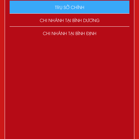
TRỤ SỞ CHÍNH
CHI NHÁNH TẠI BÌNH DƯƠNG
CHI NHÁNH TẠI BÌNH ĐỊNH