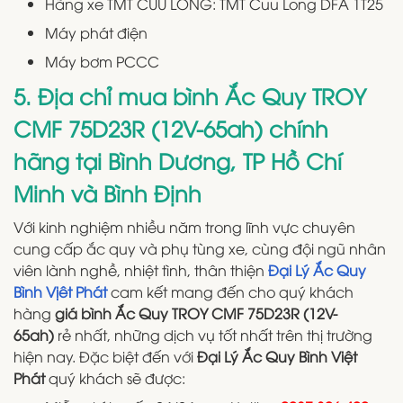
Hãng xe TMT CUU LONG: TMT Cuu Long DFA 1T25
Máy phát điện
Máy bơm PCCC
5. Địa chỉ mua bình Ắc Quy TROY
CMF 75D23R (12V-65ah) chính
hãng tại Bình Dương, TP Hồ Chí
Minh và Bình Định
Với kinh nghiệm nhiều năm trong lĩnh vực chuyên
cung cấp ắc quy và phụ tùng xe, cùng đội ngũ nhân
viên lành nghề, nhiệt tình, thân thiện
Đại Lý Ắc Quy
Bình Vịêt Phát
cam kết mang đến cho quý khách
hàng
giá bình Ắc Quy TROY CMF 75D23R (12V-
65ah)
rẻ nhất, những dịch vụ tốt nhất trên thị trường
hiện nay. Đặc biệt đến với
Đại Lý Ắc Quy Bình Việt
Phát
quý khách sẽ được: