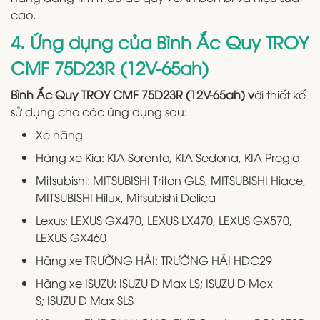
cao.
4. Ứng dụng của Bình Ắc Quy TROY
CMF 75D23R (12V-65ah)
Bình Ắc Quy TROY CMF 75D23R (12V-65ah) v
ới thiết kế
sử dụng cho các ứng dụng sau:
Xe nâng
Hãng xe Kia: KIA Sorento, KIA Sedona, KIA Pregio
Mitsubishi: MITSUBISHI Triton GLS, MITSUBISHI Hiace,
MITSUBISHI Hilux, Mitsubishi Delica
Lexus: LEXUS GX470, LEXUS LX470, LEXUS GX570,
LEXUS GX460
Hãng xe TRƯỜNG HẢI: TRƯỜNG HẢI HDC29
Hãng xe ISUZU: ISUZU D Max LS; ISUZU D Max
S; ISUZU D Max SLS