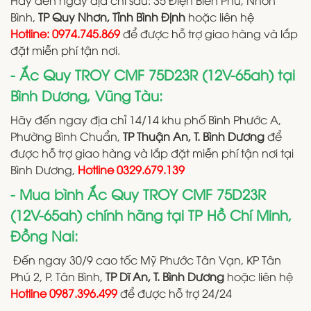
Hãy đến ngay địa chỉ sau: 35 Điện Biên Phủ, Nhơn
Bình,
TP Quy Nhơn, Tỉnh Bình Định
hoặc liên hệ
Hotline: 0974.745.869
để được hỗ trợ giao hàng và lắp
đặt miễn phí tận nơi.
- Ắc Quy TROY CMF 75D23R (12V-65ah) tại
Bình Dương, Vũng Tàu:
Hãy đến ngay địa chỉ 14/14 khu phố Bình Phước A,
Phường Bình Chuẩn,
TP Thuận An, T. Bình Dương
để
được hỗ trợ giao hàng và lắp đặt miễn phí tận nơi tại
Bình Dương,
Hotline 0329.679.139
- Mua bình Ắc Quy TROY CMF 75D23R
(12V-65ah) chính hãng tại TP Hồ Chí Minh,
Đồng Nai:
Đến ngay 30/9 cao tốc Mỹ Phước Tân Vạn, KP Tân
Phú 2, P. Tân Bình,
TP Dĩ An, T. Bình Dương
hoặc liên hệ
Hotline 0987.396.499
để được hỗ trợ 24/24