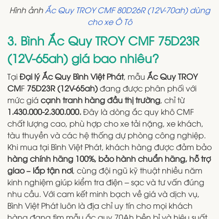
Hình ảnh
Ắc Quy TROY CMF 80D26R (12V-70ah) dùng
cho xe Ô Tô
3. Bình Ắc Quy TROY CMF 75D23R
(12V-65ah) giá bao nhiêu?
Tại
Đại lý Ắc Quy Bình Việt Phát
, mẫu
Ắc Quy TROY
CM
F
75D23R (12V-65ah)
đang được phân phối với
mức giá
cạnh tranh hàng đầu thị trường
, chỉ từ
1.430.000-2.300.000.
Đây là dòng ắc quy khô CMF
chất lượng cao, phù hợp cho xe tải nặng, xe khách,
tàu thuyền và các hệ thống dự phòng công nghiệp.
Khi mua tại Bình Việt Phát, khách hàng được đảm bảo
hàng chính hãng 100%, bảo hành chuẩn hãng, hỗ trợ
giao – lắp tận nơi
, cùng đội ngũ kỹ thuật nhiều năm
kinh nghiệm giúp kiểm tra điện – sạc và tư vấn đúng
nhu cầu. Với cam kết minh bạch về giá và dịch vụ,
Bình Việt Phát luôn là địa chỉ uy tín cho mọi khách
hàng đang tìm mẫu ắc quy 70Ah bền bỉ và hiệu suất