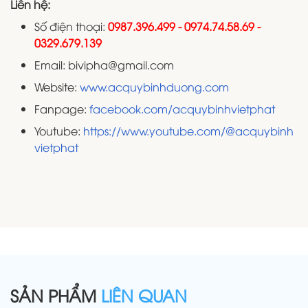
Liên hệ:
Số điện thoại:
0987.396.499 - 0974.74.58.69 -
0329.679.139
Email: bivipha@gmail.com
Website:
www.acquybinhduong.com
Fanpage:
facebook.com/acquybinhvietphat
Youtube:
https://www.youtube.com/@acquybinh
vietphat
SẢN PHẨM
LIÊN QUAN