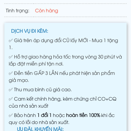
Tình trạng:
Còn hàng
DỊCH VỤ ĐI KÈM:
✅
Giá trên áp dụng đổi CŨ lấy MỚI - Mua 1 tặng
1.
✅
Hỗ trợ giao hàng hỏa tốc trong vòng 30 phút và
lắp đặt miễn phí tận nơi.
✅
Đền tiền GẤP 3 LẦN nếu phát hiện sản phẩm
giả mạo.
✅
Thu mua bình cũ giá cao.
✅
Cam kết chính hãng, kèm chứng chỉ CO+CQ
của nhà sản xuất
✅
Bảo hành
1 đổi 1
hoặc
hoàn tiền 100%
khi ắc
quy có lỗi do nhà sản xuất.
ƯU ĐÃI, KHUYẾN MÃI: