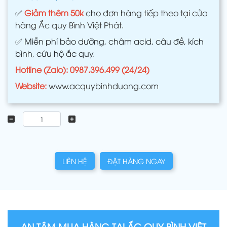
✅
Giảm thêm 50k
cho đơn hàng tiếp theo tại cửa
hàng Ắc quy Bình Việt Phát.
✅
Miễn phí bảo dưỡng, châm acid, câu đề, kích
bình, cứu hộ ắc quy.
Hotline (Zalo): 0987.396.499 (24/24)
Website:
www.acquybinhduong.com
LIÊN HỆ
ĐẶT HÀNG NGAY
AN TÂM MUA HÀNG TẠI ẮC QUY BÌNH VIỆT