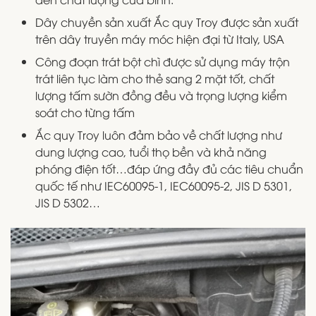
Dây chuyền sản xuất Ắc quy Troy được sản xuất
trên dây truyền máy móc hiện đại từ Italy, USA
Công đoạn trát bột chì được sử dụng máy trộn
trát liên tục làm cho thẻ sang 2 mặt tốt, chất
lượng tấm sườn đồng đều và trọng lượng kiểm
soát cho từng tấm
Ắc quy Troy luôn đảm bảo về chất lượng như
dung lượng cao, tuổi thọ bền và khả năng
phóng điện tốt…đáp ứng đầy đủ các tiêu chuẩn
quốc tế như IEC60095-1, IEC60095-2, JIS D 5301,
JIS D 5302…