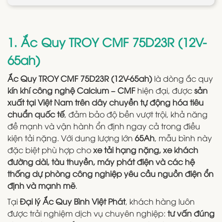
1. Ắc Quy TROY CMF 75D23R (12V-
65ah)
Ắc Quy TROY CMF 75D23R (12V-65ah)
là dòng ắc quy
kín khí công nghệ Calcium – CMF
hiện đại, được
sản
xuất tại Việt Nam trên dây chuyền tự động hóa tiêu
chuẩn quốc tế
, đảm bảo độ bền vượt trội, khả năng
đề mạnh và vận hành ổn định ngay cả trong điều
kiện tải nặng. Với dung lượng lớn
65Ah
, mẫu bình này
đặc biệt phù hợp cho
xe tải hạng nặng, xe khách
đường dài, tàu thuyền, máy phát điện và các hệ
thống dự phòng công nghiệp yêu cầu nguồn điện ổn
định và mạnh mẽ
.
Tại
Đại lý Ắc Quy Bình Việt Phát
, khách hàng luôn
được trải nghiệm dịch vụ chuyên nghiệp:
tư vấn đúng