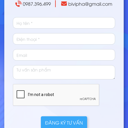
0987.396.499
bivipha@gmail.com
ĐĂNG KÝ TƯ VẤN