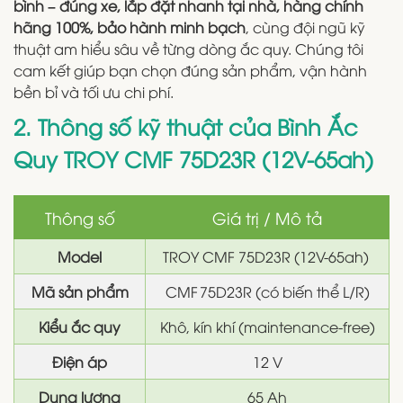
bình – đúng xe, lắp đặt nhanh tại nhà, hàng chính
hãng 100%, bảo hành minh bạch
, cùng đội ngũ kỹ
thuật am hiểu sâu về từng dòng ắc quy. Chúng tôi
cam kết giúp bạn chọn đúng sản phẩm, vận hành
bền bỉ và tối ưu chi phí.
2. Thông số kỹ thuật của Bình Ắc
Quy TROY CMF 75D23R (12V-65ah)
Thông số
Giá trị / Mô tả
Model
TROY CMF 75D23R (12V-65ah)
Mã sản phẩm
CMF 75D23R (có biến thể L/R)
Kiểu ắc quy
Khô, kín khí (maintenance-free)
Điện áp
12 V
Dung lượng
65 Ah