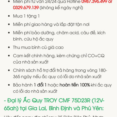
Miễn phí tư vấn 24/24 qua Hotline
0987.396.499 or
0329.679.139
(không kể ngày nghỉ)
Mua 1 tặng 1
Miễn phí giao hàng và lắp đặt tận nơi
Miễn phí bảo dưỡng, châm acid, câu đề, kích
bình, cứu hộ ắc quy
Thu mua bình cũ giá cao
Cam kết chính hãng, kèm chứng chỉ CO+CQ
của nhà sản xuất
Chính sách hỗ trợ đổi trả hàng trong vòng 180-
365 ngày nếu ắc quy có lỗi do nhà sản xuất
Bảo hành
1 đổi 1
hoặc
hoàn tiền 100%
khi ắc quy
có lỗi do nhà sản xuất
- Đại lý Ắc Quy TROY CMF 75D23R (12V-
65ah) tại Gia Lai, Bình Định và Phú Yên: