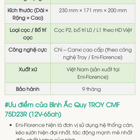
Kích thước (Dài ×
230 mm × 171 mm × 200 mm
Rộng × Cao)
Loại cọc / Bố trí
Cọc P2, bố trí L0 / L1 theo HD Việt
cọc
Công nghệ cực
Chì – Canxi cao cấp (theo công
nghệ Troy / Eni‑Florence)
Xuất xứ
Việt Nam (sản xuất tại
Eni‑Florence)
Bảo hành
9 tháng
#Ưu điểm của Bình Ắc Quy TROY CMF
75D23R (12V-65ah)
Eni-Florence hiện là đơn vị sử dụng hệ thống cán,
kéo sườn hiện đại nhất, tác động mạnh mẽ nhất
đến chất lượng của bình.