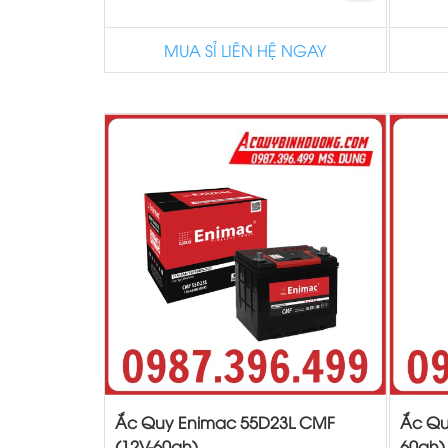
MUA SỈ LIÊN HỆ NGAY
Ắc Quy Enimac 55D23L CMF
Ắc Qu
(12V-60ah)
60ah)