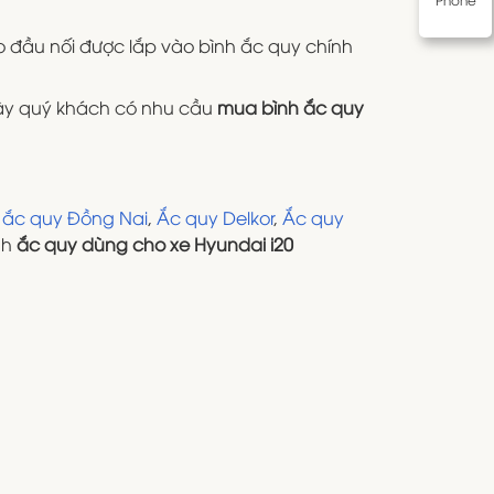
ảo đầu nối được lắp vào bình ắc quy chính
 vậy quý khách có nhu cầu
mua bình ắc quy
.
,
ắc quy Đồng Nai
,
Ắc quy Delkor
,
Ắc quy
ình
ắc quy dùng cho xe Hyundai i20