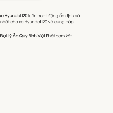
xe Hyundai i20
luôn hoạt động ổn định và
tốt nhất cho xe Hyundai i20 và cung cấp
Đại Lý Ắc Quy Bình Việt Phát
cam kết