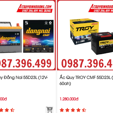
y Đồng Nai 55D23L (12V-
Ắc Quy TROY CMF 55D23L (
60ah)
000đ
1.280.000đ