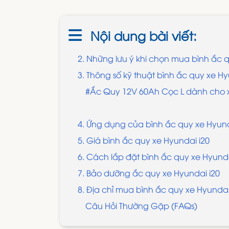
Nội dung bài viết:
2. Những lưu ý khi chọn mua bình ắc q
3. Thông số kỹ thuật bình ắc quy xe Hy
#Ắc Quy 12V 60Ah Cọc L dành cho x
4. Ứng dụng của bình ắc quy xe Hyund
5. Giá bình ắc quy xe Hyundai i20
6. Cách lắp đặt bình ắc quy xe Hyunda
7. Bảo dưỡng ắc quy xe Hyundai i20
8. Địa chỉ mua bình ắc quy xe Hyundai 
Câu Hỏi Thường Gặp (FAQs)