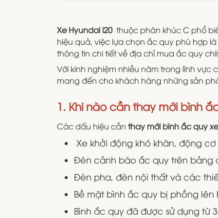
Xe Hyundai i20
thuộc phân khúc C phổ biến 
hiệu quả, việc lựa chọn ắc quy phù hợp là đ
thông tin chi tiết về địa chỉ mua ắc quy ch
Với kinh nghiệm nhiều năm trong lĩnh vực
mang đến cho khách hàng những sản phẩm
1. Khi nào cần thay mới bình ắ
Các dấu hiệu cần
thay mới bình ắc quy xe
Xe khởi động khó khăn, động cơ
Đèn cảnh báo ắc quy trên bảng đ
Đèn pha, đèn nội thất và các thi
Bề mặt bình ắc quy bị phồng lên 
Bình ắc quy đã được sử dụng từ 