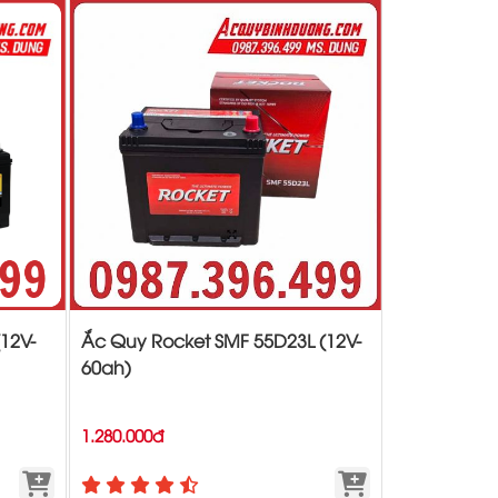
12V-
Ắc Quy Rocket SMF 55D23L (12V-
60ah)
1.280.000đ