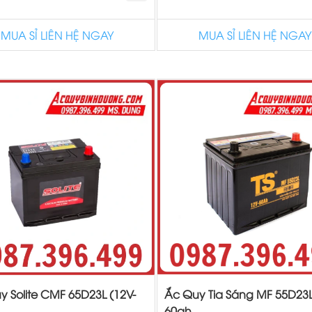
MUA SỈ LIÊN HỆ NGAY
MUA SỈ LIÊN HỆ NGAY
y Solite CMF 65D23L (12V-
Ắc Quy Tia Sáng MF 55D23L
60ah