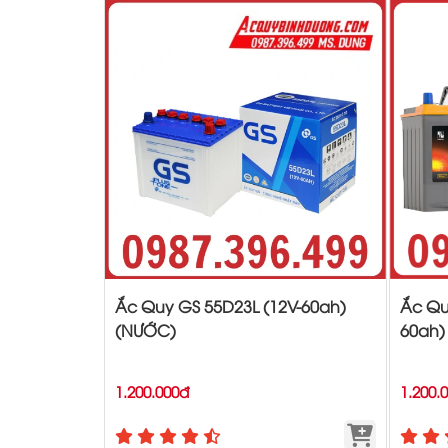
Ắc Quy GS 55D23L (12V-60ah)
Ắc Qu
(NƯỚC)
60ah)
1.200.000đ
1.200.