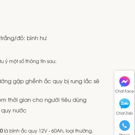
trắng/đỏ: bình hư
 ý một số thông tin sau:
đường gập ghềnh ắc quy bị rung lắc sẽ
Chat Face
iệm thời gian cho người tiêu dùng
c quy nước
Chat Zalo
20
là bình ắc quy 12V - 60Ah, loại thường.
Phone