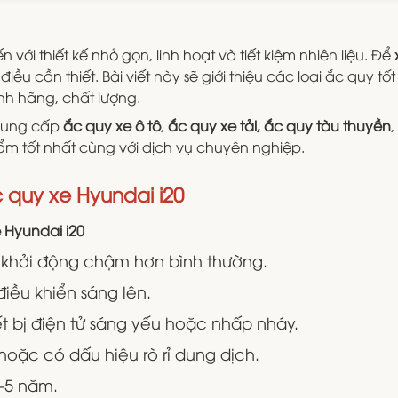
với thiết kế nhỏ gọn, linh hoạt và tiết kiệm nhiên liệu. Để
iều cần thiết. Bài viết này sẽ giới thiệu các loại ắc quy 
ính hãng, chất lượng.
 cung cấp
ắc quy xe ô tô
,
ắc quy xe tải,
ắc quy tàu thuyền
,
 tốt nhất cùng với dịch vụ chuyên nghiệp.
c quy xe Hyundai i20
 Hyundai i20
 khởi động chậm hơn bình thường.
iều khiển sáng lên.
ết bị điện tử sáng yếu hoặc nhấp nháy.
hoặc có dấu hiệu rò rỉ dung dịch.
3-5 năm.