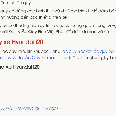
rên bình ắc quy
 quy có đúng cọc bình thụt và vị trí cọc bình L, để đảm b
ảnh hưởng đến các thiết bị trên xe
 quy có thương hiệu uy tín là việc vô cùng quan trọng, vì
 với
Đại Lý Ắc Quy Bình Việt Phá
t để được tư vấn và hỗ trợ
y xe Hyundai i20
i ắc quy khô, kín khi, cọc L như:
ắc quy Rocket
,
ắc quy GS
c quy Varta
,
Ắc Quy Enimac
.... Dưới đây là một số gợi ý b
ho xe
Hyundai i20
uy Đồng Nai 55D23L 12V 60Ah