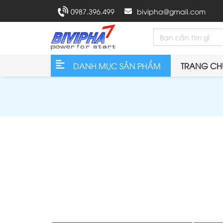
0987.396.499
bivipha@gmail.com
DANH MỤC SẢN PHẨM
TRANG CH