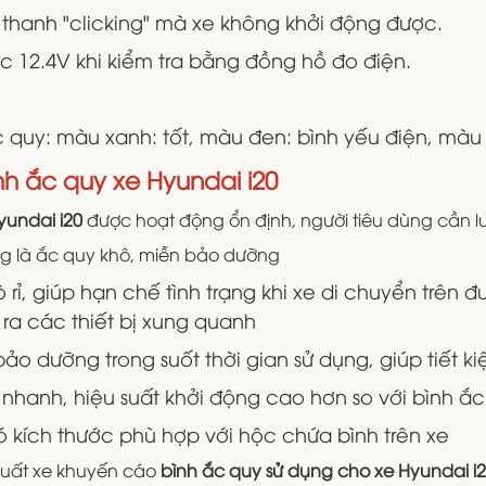
 thanh "clicking" mà xe không khởi động được.
 12.4V khi kiểm tra bằng đồng hồ đo điện.
 quy: màu xanh: tốt, màu đen: bình yếu điện, màu 
nh ắc quy xe Hyundai i20
yundai i20
được hoạt động ổn định, người tiêu dùng cần lưu
g là ắc quy khô, miễn bảo dưỡng
rỉ, giúp hạn chế tình trạng khi xe di chuyển trên 
d ra các thiết bị xung quanh
o dưỡng trong suốt thời gian sử dụng, giúp tiết k
nhanh, hiệu suất khởi động cao hơn so với bình ắ
ó kích thước phù hợp với hộc chứa bình trên xe
uất xe khuyến cáo
bình ắc quy sử dụng cho xe Hyundai i