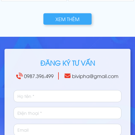
XEM THÊM
ĐĂNG KÝ TƯ VẤN
0987.396.499
bivipha@gmail.com