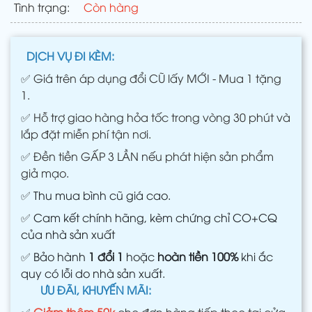
Tình trạng:
Còn hàng
DỊCH VỤ ĐI KÈM:
✅
Giá trên áp dụng đổi CŨ lấy MỚI - Mua 1 tặng
1.
✅
Hỗ trợ giao hàng hỏa tốc trong vòng 30 phút và
lắp đặt miễn phí tận nơi.
✅
Đền tiền GẤP 3 LẦN nếu phát hiện sản phẩm
giả mạo.
✅
Thu mua bình cũ giá cao.
✅
Cam kết chính hãng, kèm chứng chỉ CO+CQ
của nhà sản xuất
✅
Bảo hành
1 đổi 1
hoặc
hoàn tiền 100%
khi ắc
quy có lỗi do nhà sản xuất.
ƯU ĐÃI, KHUYẾN MÃI:
✅
Giảm thêm 50k
cho đơn hàng tiếp theo tại cửa