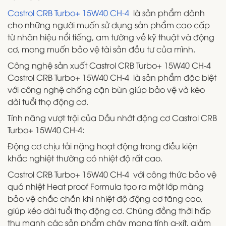
Castrol CRB Turbo+ 15W40 CH-4
là sản phẩm dành
cho những người muốn sử dụng sản phẩm cao cấp
từ nhãn hiệu nổi tiếng, am tường về kỹ thuật và động
cơ, mong muốn bảo vệ tài sản đầu tư của mình.
Công nghệ sản xuất Castrol CRB Turbo+ 15W40 CH-4
Castrol CRB Turbo+ 15W40 CH-4 là sản phẩm đặc biệt
với công nghệ chống cặn bùn giúp bảo vệ và kéo
dài tuổi thọ động cơ.
Tính năng vượt trội của Dầu nhớt động cơ Castrol CRB
Turbo+ 15W40 CH-4:
Động cơ chịu tải nặng hoạt động trong điều kiện
khắc nghiệt thường có nhiệt độ rất cao.
Castrol CRB Turbo+ 15W40 CH-4 với công thức bảo vệ
quá nhiệt Heat proof Formula tạo ra một lớp màng
bảo vệ chắc chắn khi nhiệt độ động cơ tăng cao,
giúp kéo dài tuổi thọ động cơ. Chúng đồng thời hấp
thụ mạnh các sản phẩm cháy mang tính a-xít, giảm