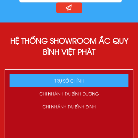
HỆ THỐNG SHOWROOM ẮC QUY
BÌNH VIỆT PHÁT
TRỤ SỞ CHÍNH
CHI NHÁNH TẠI BÌNH DƯƠNG
CHI NHÁNH TẠI BÌNH ĐỊNH