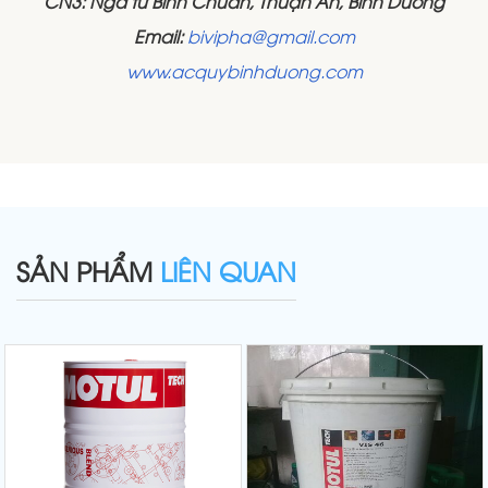
CN3: Ngã tư Bình Chuẩn, Thuận An, Bình Dương
Email:
bivipha@gmail.com
www.acquybinhduong.com
SẢN PHẨM
LIÊN QUAN