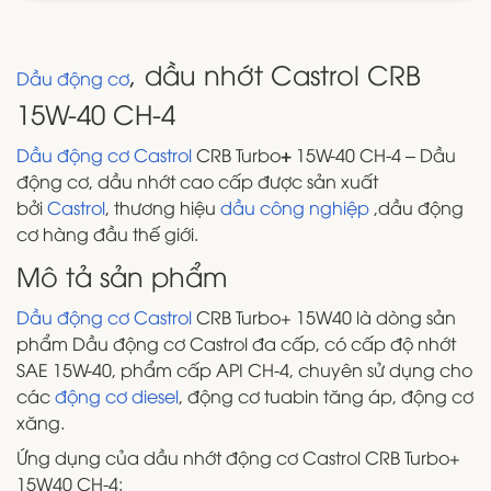
, dầu nhớt Castrol CRB
Dầu động cơ
15W-40 CH-4
Dầu động cơ Castrol
CRB Turbo
+
15W-40 CH-4 – Dầu
động cơ, dầu nhớt cao cấp được sản xuất
bởi
Castrol
, thương hiệu
dầu công nghiệp
,dầu động
cơ hàng đầu thế giới.
Mô tả sản phẩm
Dầu động cơ Castrol
CRB Turbo+ 15W40 là dòng sản
phẩm Dầu động cơ Castrol đa cấp, có cấp độ nhớt
SAE 15W-40, phẩm cấp API CH-4, chuyên sử dụng cho
các
động cơ diesel
, động cơ tuabin tăng áp, động cơ
xăng.
Ứng dụng của dầu nhớt động cơ Castrol CRB Turbo+
15W40 CH-4: