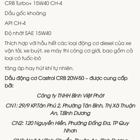
CRB Turbo+ 15W40 CH-4
Dầu gốc khoáng
API CH-4
Độ nhớt SAE 15W40
Thích hợp với hầu hết các loại động cơ diesel của xe
vận tải, xe buýt, xe máy thi công cơ giới, bao gồm cả
loại có tuốc-bô
tăng áp hay hút khí tự nhiên.
Dầu động cơ Castrol CRB 20W-50 – được cung cấp
bởi:
Công ty TNHH Bình Việt Phát
CN1: 29/9 KP.Tân Phú 2, Phường Tân Bình, Thị Xã Thuận
An, T.Bình Dương
CN2: 120 Nguyễn Hiền, Phường Đống Đa, TP Quy
Nhơn