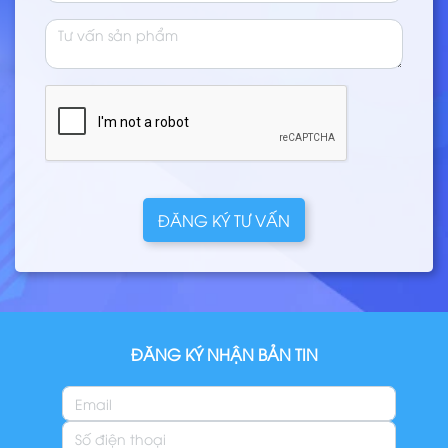
ĐĂNG KÝ TƯ VẤN
ĐĂNG KÝ NHẬN BẢN TIN