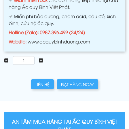
hàng Ắc quy Bình Việt Phát.
✅
Miễn phí bảo dưỡng, châm acid, câu đề, kích
bình, cứu hộ ắc quy.
Hotline (Zalo): 0987.396.499 (24/24)
Website:
www.acquybinhduong.com
LIÊN HỆ
ĐẶT HÀNG NGAY
AN TÂM MUA HÀNG TẠI ẮC QUY BÌNH VIỆT