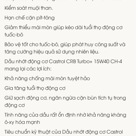
Kiểm soát muội than.
Hạn chế cặn pít-tông
Giảm thiểu mài mòn giúp kéo dài tuổi thọ động cơ
tuốc-bô
Bảo vệ tốt cho tuốc-bô, giúp phát huy công suất và
tăng cường hiệu quả sử dụng nhiên liệu.
Dầu nhớt động cơ Castrol CRB Turbo+ 15W40 CH-4
mang lại các lợi ích:
Khả năng chống mài mòn tuyệt hảo
Gia tăng tuổi thọ động cơ
Giữ sạch động cơ, ngăn ngừa cặn bùn tích tụ trong
động cơ
Tính năng của dầu rất ổn định nhờ khả năng kháng
ô-xy hóa mạnh
Tiêu chuẩn kỹ thuật của Dầu nhớt động cơ Castrol