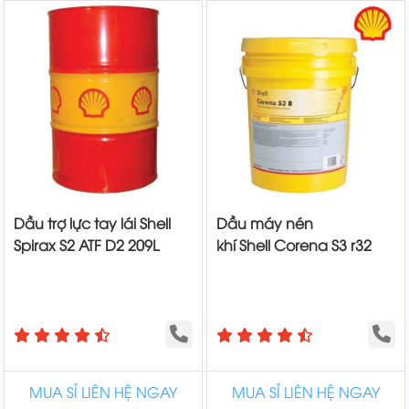
Dầu trợ lực tay lái Shell
Dầu máy nén
Spirax S2 ATF D2 209L
khí Shell Corena S3 r32
MUA SỈ LIÊN HỆ NGAY
MUA SỈ LIÊN HỆ NGAY