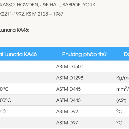
GRASSO, HOWDEN, J&E HALL, SABROE, YORK
 K2211-1992, KS M 2128 – 1987
Lunaria KA46:
al Lunaria KA46
Phương pháp thử
Đơ
ASTM D1500
-
ASTM D1298
Kg/m
o
2
40
C
ASTM D445
mm
/
o
100
C
ASTM D445
(cSt)
o
 hở
ASTM D92
C
o
ASTM D97
C