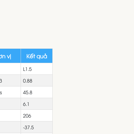
n vị
Kết quả
L1.5
3
0.88
s
45.8
6.1
206
-37.5