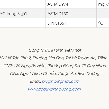
ASTM D974
mg K
o
0
C trong 3 giờ
ASTM D130
-
o
DIN 51351
C
Công ty TNHH Bình Việt Phát
9/9 KP.Tân Phú 2, Phường Tân Bình, Thị Xã Thuận An, T.Bìn
CN2: 120 Nguyễn Hiền, Phường Đống Đa, TP Quy Nhơn
CN3: Ngã tư Bình Chuẩn, Thuận An, Bình Dương
Email:
bivipha@gmail.com
www.acquybinhduong.com