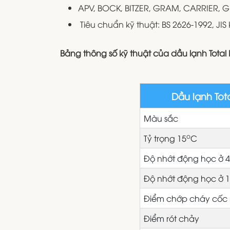
APV, BOCK, BITZER, GRAM, CARRIER, 
Tiêu chuẩn kỹ thuật: BS 2626-1992, JIS
Bảng thông số kỹ thuật của dầu lạnh Total 
Dầu lạnh Tot
Màu sắc
o
Tỷ trọng 15
C
Độ nhớt động học ở 
Độ nhớt động học ở 
Điểm chớp cháy cốc
Điểm rót chảy