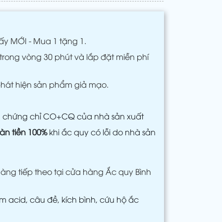
ấy MỚI - Mua 1 tặng 1.
trong vòng 30 phút và lắp đặt miễn phí
phát hiện sản phẩm giả mạo.
m chứng chỉ CO+CQ của nhà sản xuất
àn tiền 100%
khi ắc quy có lỗi do nhà sản
àng tiếp theo tại cửa hàng Ắc quy Bình
 acid, câu đề, kích bình, cứu hộ ắc