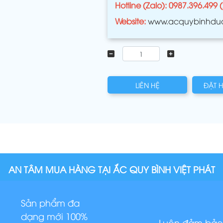
Hotline (Zalo): 0987.396.499 
Website:
www.acquybinhdu
LIÊN HỆ
ĐẶT 
AN TÂM MUA HÀNG TẠI ẮC QUY BÌNH VIỆT PHÁT
Sản phẩm đa
dạng mới 100%
Luôn đảm bảo