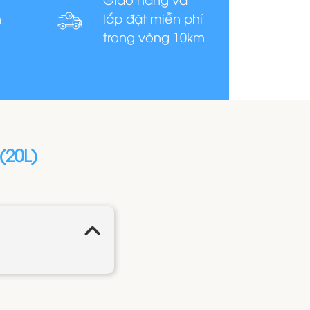
n
lắp đặt miễn phí
trong vòng 10km
(20L)