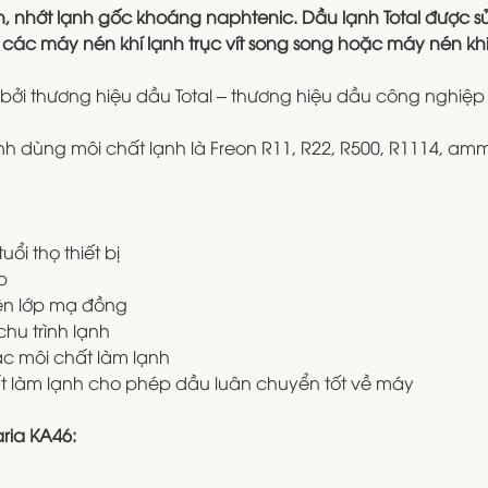
ạnh, nhớt lạnh gốc khoáng naphtenic. Dầu lạnh Total được 
 các máy nén khí lạnh trục vít song song hoặc máy nén khí
 bởi thương hiệu dầu Total – thương hiệu dầu công nghiệp 
 dùng môi chất lạnh là Freon R11, R22, R500, R1114, am
i thọ thiết bị
p
n lớp mạ đồng
hu trình lạnh
 môi chất làm lạnh
ất làm lạnh cho phép dầu luân chuyển tốt về máy
ria KA46: