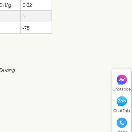
OH/g
0.02
1
-75
h Dương
Chat Face
Chat Zalo
Phone