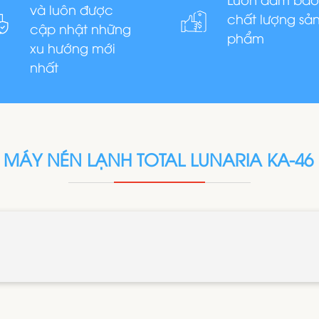
và luôn được
chất lượng sả
cập nhật những
phẩm
xu hướng mới
nhất
MÁY NÉN LẠNH TOTAL LUNARIA KA-46 