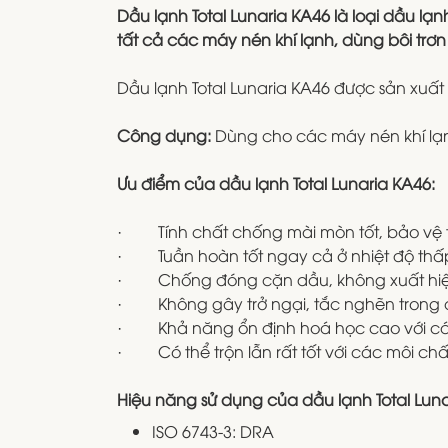
Dầu lạnh Total Lunaria KA46 là loại dầu l
tất cả các máy nén khí lạnh, dùng bôi trơn
Dầu lạnh Total Lunaria KA46 được sản xuất
Công dụng:
Dùng cho các máy nén khí lạnh
Ưu điểm của dầu lạnh Total Lunaria KA46:
· Tính chất chống mài mòn tốt, bảo vệ tuổ
· Tuần hoàn tốt ngay cả ở nhiệt độ thấ
· Chống đóng cặn dầu, không xuất hiệ
· Không gây trở ngại, tắc nghẽn trong c
· Khả năng ổn định hoá học cao với các
· Có thể trộn lẫn rất tốt với các môi ch
Hiệu năng sử dụng của dầu lạnh Total Luna
ISO 6743-3: DRA