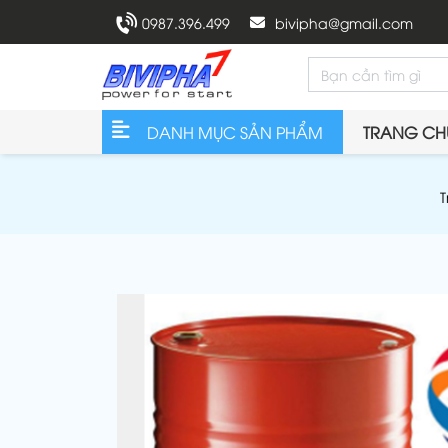
0987.396.499
bivipha@gmail.com
DANH MỤC SẢN PHẨM
TRANG CH
T