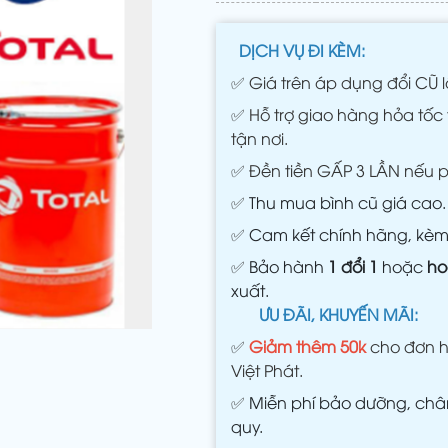
DỊCH VỤ ĐI KÈM:
✅
Giá trên áp dụng đổi CŨ l
✅
Hỗ trợ giao hàng hỏa tốc 
tận nơi.
✅
Đền tiền GẤP 3 LẦN nếu 
✅
Thu mua bình cũ giá cao.
✅
Cam kết chính hãng, kè
✅
Bảo hành
1 đổi 1
hoặc
ho
xuất.
ƯU ĐÃI, KHUYẾN MÃI:
✅
Giảm thêm 50k
cho đơn h
Việt Phát.
✅
Miễn phí bảo dưỡng, châm
quy.