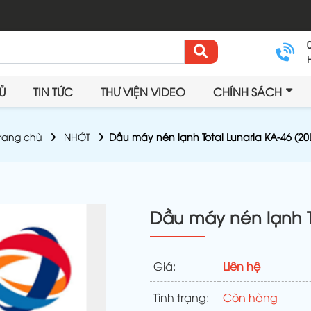
Ủ
TIN TỨC
THƯ VIỆN VIDEO
CHÍNH SÁCH
rang chủ
NHỚT
Dầu máy nén lạnh Total Lunaria KA-46 (20
Dầu máy nén lạnh To
Giá:
Liên hệ
Tình trạng:
Còn hàng