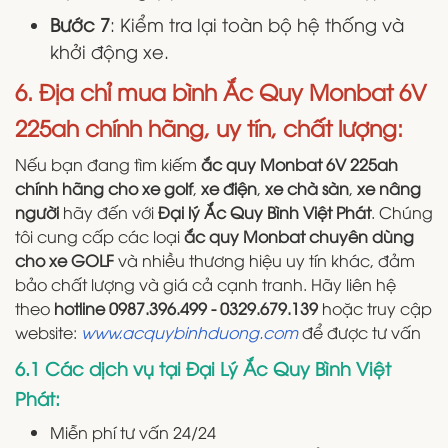
Bước 7
: Kiểm tra lại toàn bộ hệ thống và
khởi động xe.
6. Địa chỉ mua bình Ắc Quy Monbat 6V
225ah chính hãng, uy tín, chất lượng:
Nếu bạn đang tìm kiếm
ắc quy Monbat 6V 225ah
chính hãng cho xe golf
,
xe điện
,
xe chà sàn
,
xe nâng
người
hãy đến với
Đại lý Ắc Quy Bình Việt Phát
. Chúng
tôi cung cấp các loại
ắc quy Monbat chuyên dùng
cho xe GOLF
và nhiều thương hiệu uy tín khác, đảm
bảo chất lượng và giá cả cạnh tranh. Hãy liên hệ
theo
hotline 0987.396.499 - 0329.679.139
hoặc truy cập
website:
www.acquybinhduong.com
để được tư vấn
6.1 Các dịch vụ tại Đại Lý Ắc Quy Bình Việt
Phát:
Miễn phí tư vấn 24/24