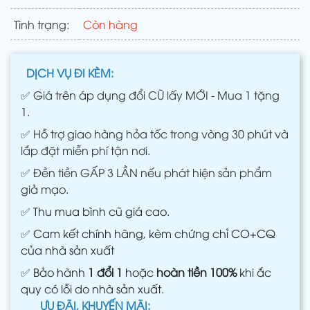
Tình trạng:
Còn hàng
DỊCH VỤ ĐI KÈM:
✅
Giá trên áp dụng đổi CŨ lấy MỚI - Mua 1 tặng
1.
✅
Hỗ trợ giao hàng hỏa tốc trong vòng 30 phút và
lắp đặt miễn phí tận nơi.
✅
Đền tiền GẤP 3 LẦN nếu phát hiện sản phẩm
giả mạo.
✅
Thu mua bình cũ giá cao.
✅
Cam kết chính hãng, kèm chứng chỉ CO+CQ
của nhà sản xuất
✅
Bảo hành
1 đổi 1
hoặc
hoàn tiền 100%
khi ắc
quy có lỗi do nhà sản xuất.
ƯU ĐÃI, KHUYẾN MÃI: