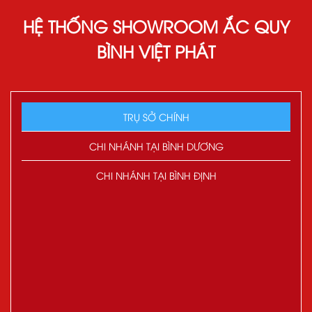
HỆ THỐNG SHOWROOM ẮC QUY
BÌNH VIỆT PHÁT
TRỤ SỞ CHÍNH
CHI NHÁNH TẠI BÌNH DƯƠNG
CHI NHÁNH TẠI BÌNH ĐỊNH