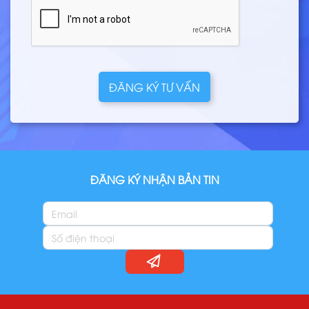
ĐĂNG KÝ TƯ VẤN
ĐĂNG KÝ NHẬN BẢN TIN