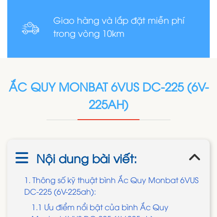
Giao hàng và lắp đặt miễn phí
trong vòng 10km
ẮC QUY MONBAT 6VUS DC-225 (6V-
225AH)
Nội dung bài viết:
1. Thông số kỹ thuật bình Ắc Quy Monbat 6VUS
DC-225 (6V-225ah):
1.1 Ưu điểm nổi bật của bình Ắc Quy