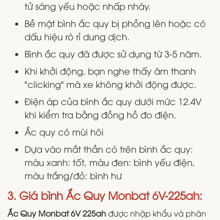
tử sáng yếu hoặc nhấp nháy.
Bề mặt bình ắc quy bị phồng lên hoặc có
dấu hiệu rò rỉ dung dịch.
Bình ắc quy đã được sử dụng từ 3-5 năm.
Khi khởi động, bạn nghe thấy âm thanh
"clicking" mà xe không khởi động được.
Điện áp của bình ắc quy dưới mức 12.4V
khi kiểm tra bằng đồng hồ đo điện.
Ắc quy có mùi hôi
Dựa vào mắt thần có trên bình ắc quy:
màu xanh: tốt, màu đen: bình yếu điện,
màu trắng/đỏ: bình hư
3. Giá bình Ắc Quy Monbat 6V-225ah:
Ắc Quy Monbat 6V 225ah
được nhập khẩu và phân