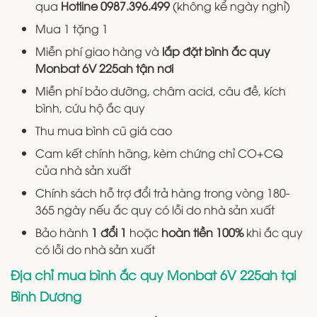
qua
Hotline
0987.396.499
(không kể ngày nghỉ)
Mua 1 tặng 1
Miễn phí giao hàng và
lắp đặt bình ắc quy
Monbat 6V 225ah tận nơi
Miễn phí bảo dưỡng, châm acid, câu đề, kích
bình, cứu hộ ắc quy
Thu mua bình cũ giá cao
Cam kết chính hãng, kèm chứng chỉ CO+CQ
của nhà sản xuất
Chính sách hỗ trợ đổi trả hàng trong vòng 180-
365 ngày nếu ắc quy có lỗi do nhà sản xuất
Bảo hành
1 đổi 1
hoặc
hoàn tiền 100%
khi ắc quy
có lỗi do nhà sản xuất
Địa chỉ mua bình ắc quy Monbat 6V 225ah tại
Bình Dương