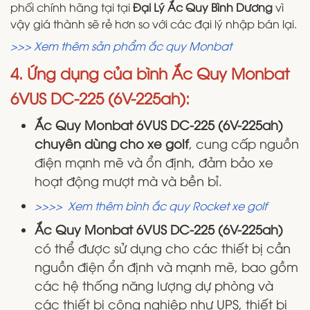
phối chính hãng tại tại
Đại Lý Ắc Quy Bình Dương
vì
vậy giá thành sẽ rẻ hơn so với các đại lý nhập bán lại.
>>> Xem thêm sản phẩm ắc quy Monbat
4. Ứng dụng của bình Ắc Quy Monbat
6VUS DC-225 (6V-225ah):
Ắc Quy Monbat 6VUS DC-225 (6V-225ah)
chuyên dùng cho xe golf
, cung cấp nguồn
điện mạnh mẽ và ổn định, đảm bảo xe
hoạt động mượt mà và bền bỉ.
>>>> Xem thêm bình ắc quy Rocket xe golf
Ắc Quy Monbat 6VUS DC-225 (6V-225ah)
có thể được sử dụng cho các thiết bị cần
nguồn điện ổn định và mạnh mẽ, bao gồm
các hệ thống năng lượng dự phòng và
các thiết bị công nghiệp như UPS, thiết bị