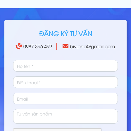
ĐĂNG KÝ TƯ VẤN
0987.396.499
bivipha@gmail.com