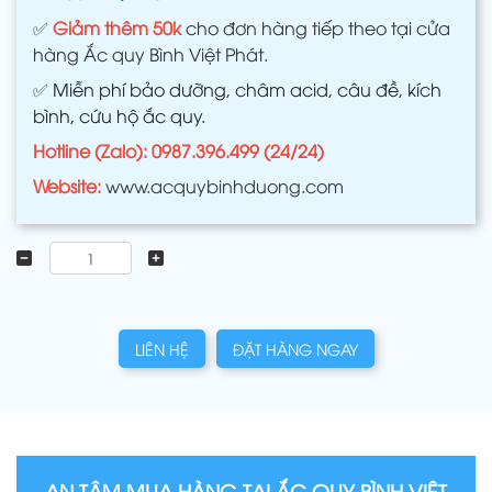
✅
Giảm thêm 50k
cho đơn hàng tiếp theo tại cửa
hàng Ắc quy Bình Việt Phát.
✅
Miễn phí bảo dưỡng, châm acid, câu đề, kích
bình, cứu hộ ắc quy.
Hotline (Zalo): 0987.396.499 (24/24)
Website:
www.acquybinhduong.com
LIÊN HỆ
ĐẶT HÀNG NGAY
AN TÂM MUA HÀNG TẠI ẮC QUY BÌNH VIỆT