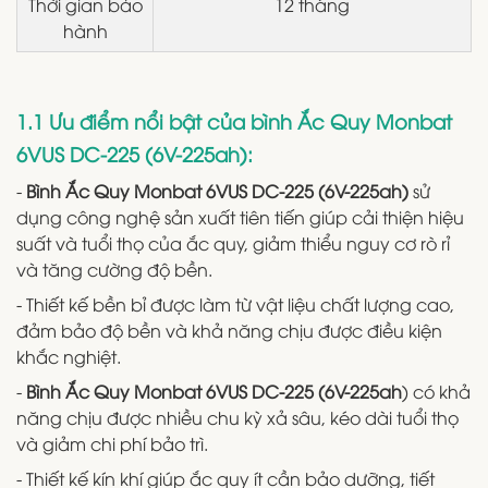
Thời gian bảo
12 tháng
hành
1.1 Ưu điểm nổi bật của bình Ắc Quy Monbat
6VUS DC-225 (6V-225ah):
-
Bình Ắc Quy Monbat 6VUS DC-225 (6V-225ah)
sử
dụng công nghệ sản xuất tiên tiến giúp cải thiện hiệu
suất và tuổi thọ của ắc quy, giảm thiểu nguy cơ rò rỉ
và tăng cường độ bền.
- Thiết kế bền bỉ được làm từ vật liệu chất lượng cao,
đảm bảo độ bền và khả năng chịu được điều kiện
khắc nghiệt.
-
Bình Ắc Quy Monbat 6VUS DC-225 (6V-225ah
) có khả
năng chịu được nhiều chu kỳ xả sâu, kéo dài tuổi thọ
và giảm chi phí bảo trì.
- Thiết kế kín khí giúp ắc quy ít cần bảo dưỡng, tiết