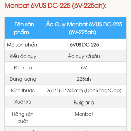
Monbat 6VUS DC-225 (6V-225ah):
Tên sản
Ắc Quy Monbat 6VUS DC-225
phẩm
(6V-225ah)
Mã sản phẩm
6VUS DC-225
Kiểu ắc quy
Ắc quy xả sâu
Điện áp
6V
Dung lượng
225ah
Kích thước
261*181*245mm (Dài*Rộng*Cao)
Xuất xứ
Bulgaria
Hãng sản
Monbat
xuất