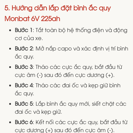
5. Hướng dẫn lắp đặt bình ắc quy
Monbat 6V 225ah
Bước 1
: Tắt toàn bộ hệ thống điện và động
cơ của xe.
Bước 2
: Mở nắp capo và xác định vị trí bình
ắc quy.
Bước 3
: Tháo các cực ắc quy, bắt đầu từ
cực âm (-) sau đó đến cực dương (+).
Bước 4
: Tháo các đai ốc và kẹp giữ bình
ắc quy.
Bước 5
: Lắp bình ắc quy mới, siết chặt các
đai ốc và kẹp giữ.
Bước 6
: Kết nối các cực ắc quy, bắt đầu từ
cực dương (+) sau đó đến cực âm (-).