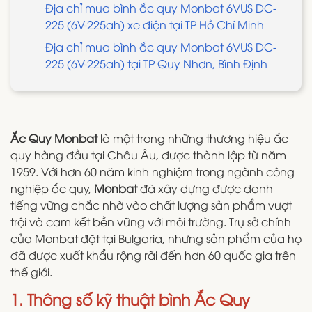
Địa chỉ mua bình ắc quy Monbat 6VUS DC-
225 (6V-225ah) xe điện tại TP Hồ Chí Minh
Địa chỉ mua bình ắc quy Monbat 6VUS DC-
225 (6V-225ah) tại TP Quy Nhơn, Bình Định
Ắc Quy Monbat
là một trong những thương hiệu ắc
quy hàng đầu tại Châu Âu, được thành lập từ năm
1959. Với hơn 60 năm kinh nghiệm trong ngành công
nghiệp ắc quy,
Monbat
đã xây dựng được danh
tiếng vững chắc nhờ vào chất lượng sản phẩm vượt
trội và cam kết bền vững với môi trường. Trụ sở chính
của Monbat đặt tại Bulgaria, nhưng sản phẩm của họ
đã được xuất khẩu rộng rãi đến hơn 60 quốc gia trên
thế giới.
1. Thông số kỹ thuật bình Ắc Quy