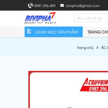
0987.396.499
bivipha@gmail.com
DANH MỤC SẢN PHẨM
TRANG CH
Trang chủ
ẮC 