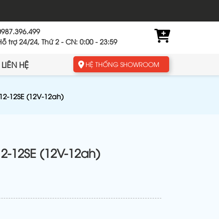
0987.396.499
Hỗ trợ 24/24, Thứ 2 - CN: 0:00 - 23:59
LIÊN HỆ
HỆ THỐNG SHOWROOM
2-12SE (12V-12ah)
-12SE (12V-12ah)