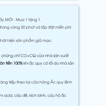
ấy MỚI - Mua 1 tặng 1.
trong vòng 30 phút và lắp đặt miễn phí
phát hiện sản phẩm giả mạo.
m chứng chỉ CO+CQ của nhà sản xuất
àn tiền 100%
khi ắc quy có lỗi do nhà sản
àng tiếp theo tại cửa hàng Ắc quy Bình
 acid, câu đề, kích bình, cứu hộ ắc