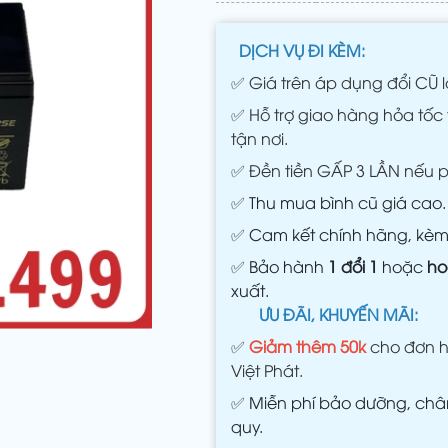
DỊCH VỤ ĐI KÈM:
✅
Giá trên áp dụng đổi CŨ l
✅
Hỗ trợ giao hàng hỏa tốc 
tận nơi.
✅
Đền tiền GẤP 3 LẦN nếu 
✅
Thu mua bình cũ giá cao.
✅
Cam kết chính hãng, kè
✅
Bảo hành
1 đổi 1
hoặc
ho
xuất.
ƯU ĐÃI, KHUYẾN MÃI:
✅
Giảm thêm 50k
cho đơn h
Việt Phát.
✅
Miễn phí bảo dưỡng, châm
quy.