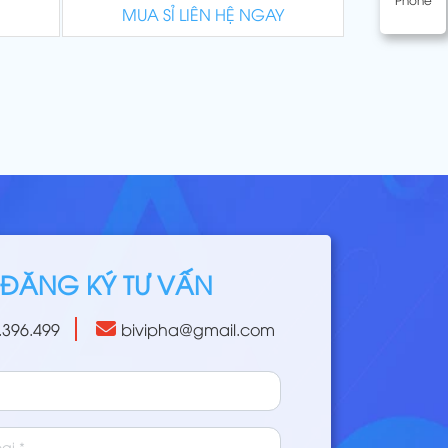
MUA SỈ LIÊN HỆ NGAY
ĐĂNG KÝ TƯ VẤN
.396.499
bivipha@gmail.com