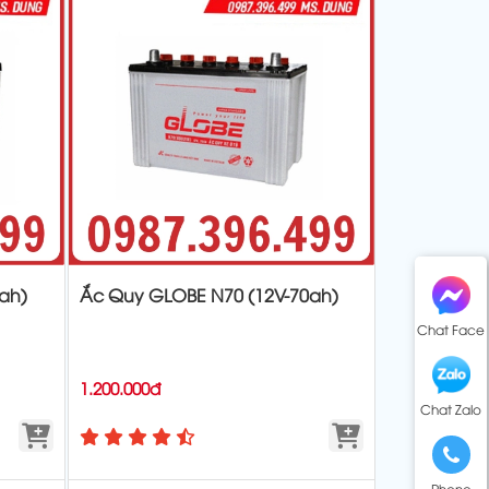
ah)
Ắc Quy GLOBE N70 (12V-70ah)
Chat Face
1.200.000đ
Chat Zalo
Phone