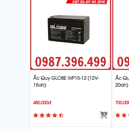
Ắc Quy GLOBE WP15-12 (12V-
Ắc Qu
15ah)
20ah)
480.000đ
700.00