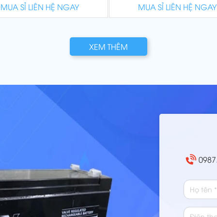
MUA SỈ LIÊN HỆ NGAY
MUA SỈ LIÊN HỆ NGAY
XEM THÊM
0987