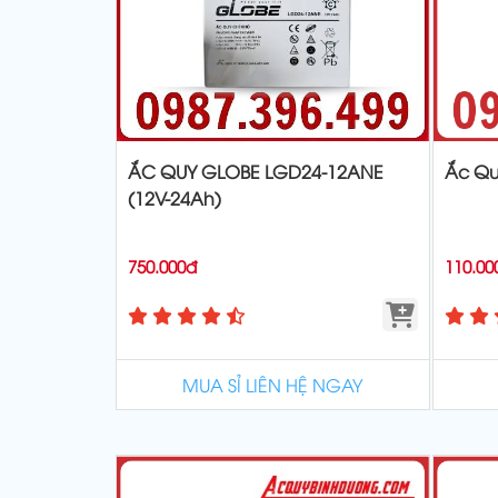
ẮC QUY GLOBE LGD24-12ANE
Ắc Qu
(12V-24Ah)
750.000đ
110.00
MUA SỈ LIÊN HỆ NGAY