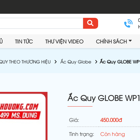
Ủ
TIN TỨC
THƯ VIỆN VIDEO
CHÍNH SÁCH
QUY THEO THƯƠNG HIỆU
Ắc Quy Globe
Ắc Quy GLOBE WP1
Ắc Quy GLOBE WP12
Giá:
450.000đ
Tình trạng:
Còn hàng