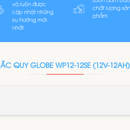
và luôn được
chất lượng sả
cập nhật những
phẩm
xu hướng mới
nhất
ẮC QUY GLOBE WP12-12SE (12V-12AH)