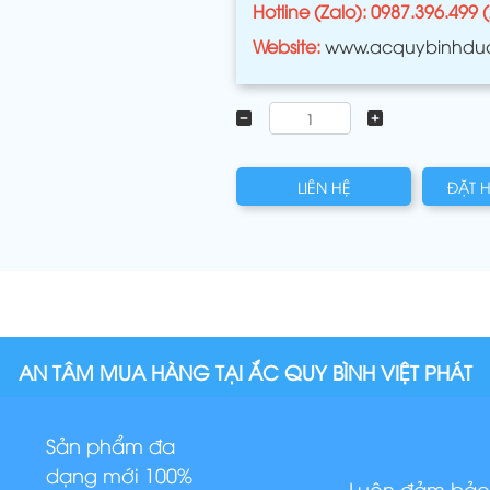
Hotline (Zalo): 0987.396.499 
Website:
www.acquybinhdu
LIÊN HỆ
ĐẶT 
AN TÂM MUA HÀNG TẠI ẮC QUY BÌNH VIỆT PHÁT
Sản phẩm đa
dạng mới 100%
Luôn đảm bảo