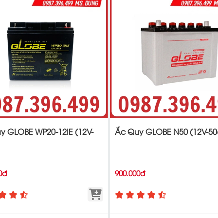
y GLOBE WP20-12IE (12V-
Ắc Quy GLOBE N50 (12V-50
0đ
900.000đ