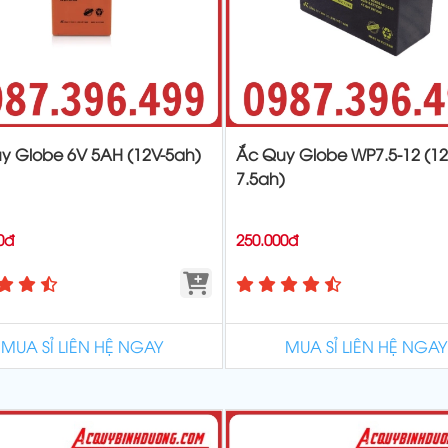
y Globe 6V 5AH (12V-5ah)
Ắc Quy Globe WP7.5-12 (12
7.5ah)
0đ
250.000đ
MUA SỈ LIÊN HỆ NGAY
MUA SỈ LIÊN HỆ NGAY