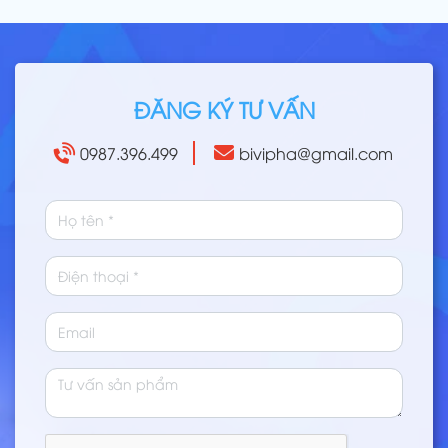
ĐĂNG KÝ TƯ VẤN
0987.396.499
bivipha@gmail.com