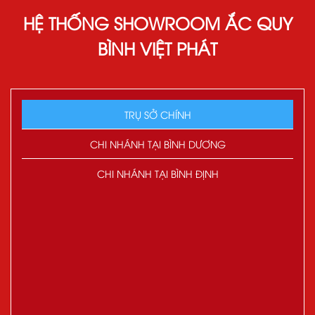
HỆ THỐNG SHOWROOM ẮC QUY
BÌNH VIỆT PHÁT
TRỤ SỞ CHÍNH
CHI NHÁNH TẠI BÌNH DƯƠNG
CHI NHÁNH TẠI BÌNH ĐỊNH