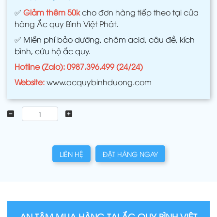
✅
Giảm thêm 50k
cho đơn hàng tiếp theo tại cửa
hàng Ắc quy Bình Việt Phát.
✅
Miễn phí bảo dưỡng, châm acid, câu đề, kích
bình, cứu hộ ắc quy.
Hotline (Zalo): 0987.396.499 (24/24)
Website:
www.acquybinhduong.com
LIÊN HỆ
ĐẶT HÀNG NGAY
AN TÂM MUA HÀNG TẠI ẮC QUY BÌNH VIỆT