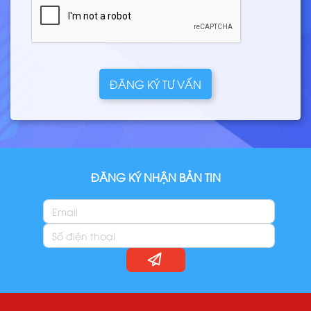
ĐĂNG KÝ TƯ VẤN
ĐĂNG KÝ NHẬN BẢN TIN