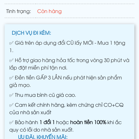
Tình trạng:
Còn hàng
DỊCH VỤ ĐI KÈM:
✅
Giá trên áp dụng đổi CŨ lấy MỚI - Mua 1 tặng
1.
✅
Hỗ trợ giao hàng hỏa tốc trong vòng 30 phút và
lắp đặt miễn phí tận nơi.
✅
Đền tiền GẤP 3 LẦN nếu phát hiện sản phẩm
giả mạo.
✅
Thu mua bình cũ giá cao.
✅
Cam kết chính hãng, kèm chứng chỉ CO+CQ
của nhà sản xuất
✅
Bảo hành
1 đổi 1
hoặc
hoàn tiền 100%
khi ắc
quy có lỗi do nhà sản xuất.
ƯU ĐÃI, KHUYẾN MÃI: