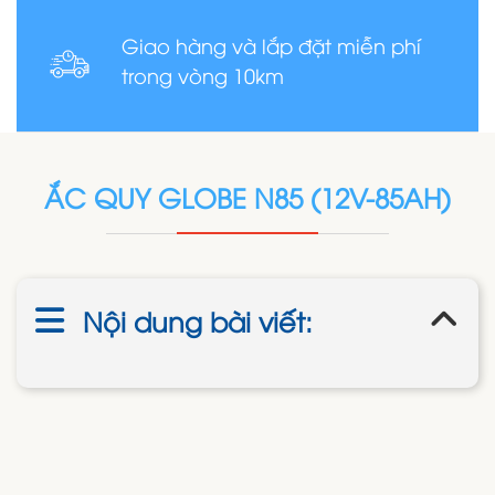
Giao hàng và lắp đặt miễn phí
trong vòng 10km
ẮC QUY GLOBE N85 (12V-85AH)
Nội dung bài viết: