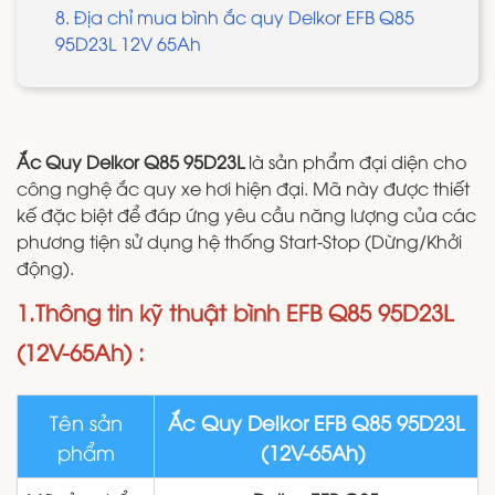
8. Địa chỉ mua bình ắc quy Delkor EFB Q85
95D23L 12V 65Ah
Ắc Quy Delkor Q85 95D23L
là sản phẩm đại diện cho
công nghệ ắc quy xe hơi hiện đại. Mã này được thiết
kế đặc biệt để đáp ứng yêu cầu năng lượng của các
phương tiện sử dụng hệ thống Start-Stop (Dừng/Khởi
động).
1.Thông tin kỹ thuật bình EFB Q85 95D23L
(12V-65Ah) :
Tên sản
Ắc Quy Delkor EFB Q85 95D23L
phẩm
(12V-65Ah)