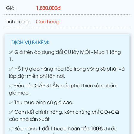
Giá:
1.830.000đ
Tình trạng:
Còn hàng
DỊCH VỤ ĐI KÈM:
✅
Giá trên áp dụng đổi CŨ lấy MỚI - Mua 1 tặng
1.
✅
Hỗ trợ giao hàng hỏa tốc trong vòng 30 phút và
lắp đặt miễn phí tận nơi.
✅
Đền tiền GẤP 3 LẦN nếu phát hiện sản phẩm
giả mạo.
✅
Thu mua bình cũ giá cao.
✅
Cam kết chính hãng, kèm chứng chỉ CO+CQ
của nhà sản xuất
✅
Bảo hành
1 đổi 1
hoặc
hoàn tiền 100%
khi ắc