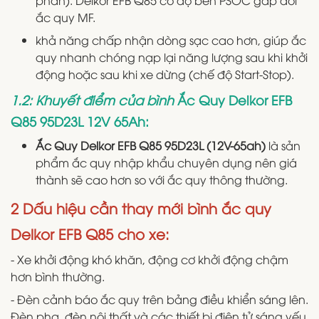
ắc quy MF.
khả năng chấp nhận dòng sạc cao hơn, giúp ắc
quy nhanh chóng nạp lại năng lượng sau khi khởi
động hoặc sau khi xe dừng (chế độ Start-Stop).
1.2: Khuyết điểm của bình
Ắc Quy Delkor EFB
Q85 95D23L 12V 65Ah:
Ắc Quy Delkor EFB Q85 95D23L (12V-65ah)
là sản
phẩm ắc quy nhập khẩu chuyên dụng nên giá
thành sẽ cao hơn so với ắc quy thông thường.
2 Dấu hiệu cần thay mới bình ắc quy
Delkor EFB Q85 cho xe:
- Xe khởi động khó khăn, động cơ khởi động chậm
hơn bình thường.
- Đèn cảnh báo ắc quy trên bảng điều khiển sáng lên.
Đèn pha, đèn nội thất và các thiết bị điện tử sáng yếu