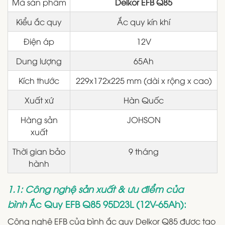
Mã sản phẩm
Delkor EFB Q85
Kiểu ắc quy
Ắc quy kín khí
Điện áp
12V
Dung lượng
65Ah
Kích thước
229x172x225 mm (dài x rộng x cao)
Xuất xứ
Hàn Quốc
Hàng sản
JOHSON
xuất
Thời gian bảo
9 tháng
hành
1.1: Công nghệ sản xuất & ưu điểm của
bình
Ắc Quy
EFB Q85 95D23L (12V-65Ah)
:
Công nghệ EFB của bình ắc quy Delkor Q85 được tạo