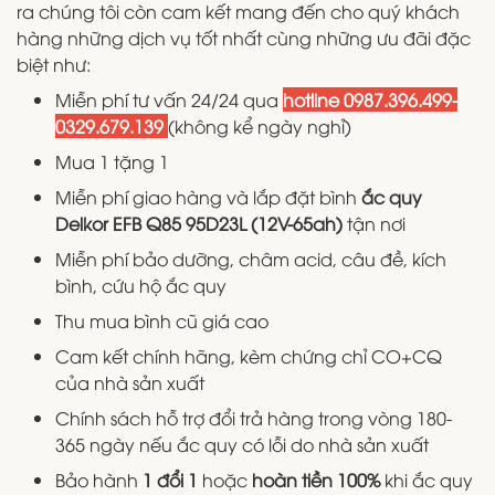
ra chúng tôi còn cam kết mang đến cho quý khách
hàng những dịch vụ tốt nhất cùng những ưu đãi đặc
biệt như:
Miễn phí tư vấn 24/24 qua
hotline 0987.396.499-
0329.679.139
(không kể ngày nghỉ)
Mua 1 tặng 1
Miễn phí giao hàng và lắp đặt bình
ắc quy
Delkor EFB Q85 95D23L (12V-65ah)
tận nơi
Miễn phí bảo dưỡng, châm acid, câu đề, kích
bình, cứu hộ ắc quy
Thu mua bình cũ giá cao
Cam kết chính hãng, kèm chứng chỉ CO+CQ
của nhà sản xuất
Chính sách hỗ trợ đổi trả hàng trong vòng 180-
365 ngày nếu ắc quy có lỗi do nhà sản xuất
Bảo hành
1 đổi 1
hoặc
hoàn tiền 100%
khi ắc quy