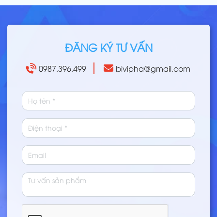
ĐĂNG KÝ TƯ VẤN
0987.396.499
bivipha@gmail.com