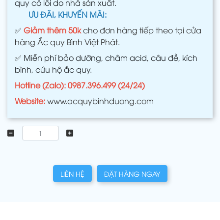
quy có lỗi do nhà sản xuất.
ƯU ĐÃI, KHUYẾN MÃI:
✅
Giảm thêm 50k
cho đơn hàng tiếp theo tại cửa
hàng Ắc quy Bình Việt Phát.
✅
Miễn phí bảo dưỡng, châm acid, câu đề, kích
bình, cứu hộ ắc quy.
Hotline (Zalo): 0987.396.499 (24/24)
Website:
www.acquybinhduong.com
LIÊN HỆ
ĐẶT HÀNG NGAY