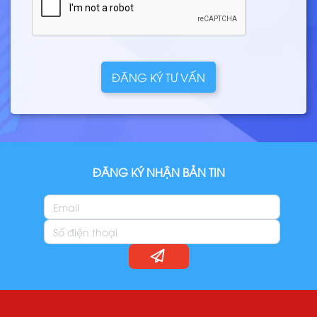
ĐĂNG KÝ TƯ VẤN
ĐĂNG KÝ NHẬN BẢN TIN