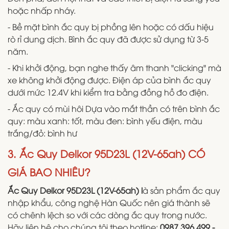
hoặc nhấp nháy.
- Bề mặt bình ắc quy bị phồng lên hoặc có dấu hiệu
rò rỉ dung dịch. Bình ắc quy đã được sử dụng từ 3-5
năm.
- Khi khởi động, bạn nghe thấy âm thanh "clicking" mà
xe không khởi động được. Điện áp của bình ắc quy
dưới mức 12.4V khi kiểm tra bằng đồng hồ đo điện.
- Ắc quy có mùi hôi Dựa vào mắt thần có trên bình ắc
quy: màu xanh: tốt, màu đen: bình yếu điện, màu
trắng/đỏ: bình hư
3. Ắc Quy Delkor 95D23L (12V-65ah) CÓ
GIÁ BAO NHIÊU?
Ắc Quy Delkor 95D23L (12V-65ah) l
à sản phẩm ắc quy
nhập khẩu, công nghệ Hàn Quốc nên giá thành sẽ
có chênh lệch so với các dòng ắc quy trong nước.
Hãy liên hệ cho chúng tôi theo hotline:
0987.396.499 -