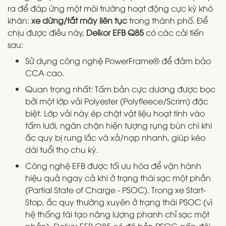
ra để đáp ứng một môi trường hoạt động cực kỳ khó
khăn:
xe dừng/tắt máy liên tục
trong thành phố. Để
chịu được điều này,
Delkor EFB Q85
có các cải tiến
sau:
Sử dụng công nghệ PowerFrame® để đảm bảo
CCA cao.
Quan trọng nhất: Tấm bản cực dương được bọc
bởi một lớp vải Polyester (Polyfleece/Scrim) đặc
biệt. Lớp vải này ép chặt vật liệu hoạt tính vào
tấm lưới, ngăn chặn hiện tượng rụng bùn chì khi
ắc quy bị rung lắc và xả/nạp nhanh, giúp kéo
dài tuổi thọ chu kỳ.
Công nghệ EFB được tối ưu hóa để vận hành
hiệu quả ngay cả khi ở trạng thái sạc một phần
(Partial State of Charge - PSOC). Trong xe Start-
Stop, ắc quy thường xuyên ở trạng thái PSOC (vì
hệ thống tái tạo năng lượng phanh chỉ sạc một
phần). Delkor EFB Q85 có độ bền PSOC gấp đôi