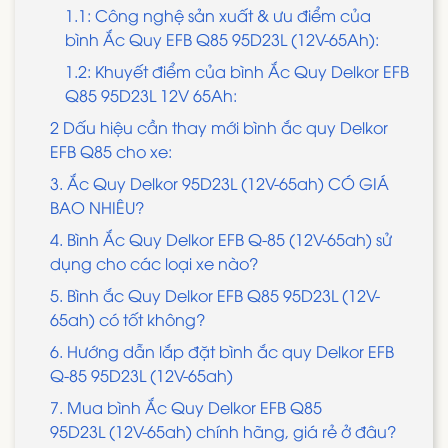
1.1: Công nghệ sản xuất & ưu điểm của
bình Ắc Quy EFB Q85 95D23L (12V-65Ah):
1.2: Khuyết điểm của bình Ắc Quy Delkor EFB
Q85 95D23L 12V 65Ah:
2 Dấu hiệu cần thay mới bình ắc quy Delkor
EFB Q85 cho xe:
3. Ắc Quy Delkor 95D23L (12V-65ah) CÓ GIÁ
BAO NHIÊU?
4. Bình Ắc Quy Delkor EFB Q-85 (12V-65ah) sử
dụng cho các loại xe nào?
5. Bình ắc Quy Delkor EFB Q85 95D23L (12V-
65ah) có tốt không?
6. Hướng dẫn lắp đặt bình ắc quy Delkor EFB
Q-85 95D23L (12V-65ah)
7. Mua bình Ắc Quy Delkor EFB Q85
95D23L (12V-65ah) chính hãng, giá rẻ ở đâu?