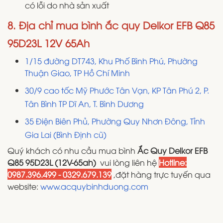
có lỗi do nhà sản xuất
8. Địa chỉ mua bình ắc quy Delkor EFB Q85
95D23L 12V 65Ah
1/15 đường DT743, Khu Phố Bình Phú, Phường
Thuận Giao, TP Hồ Chí Minh
30/9 cao tốc Mỹ Phước Tân Vạn, KP Tân Phú 2, P.
Tân Bình TP Dĩ An, T. Bình Dương
35 Điện Biên Phủ, Phường Quy Nhơn Đông, Tỉnh
Gia Lai (Bình Định cũ)
Quý khách có nhu cầu mua bình
Ắc Quy Delkor EFB
Q85 95D23L (12V-65ah) ​​​​​​
vui lòng liên hệ
Hotline:
0987.396.499 - 0329.679.139
,đặt hàng trực tuyến qua
website:
www.acquybinhduong.com