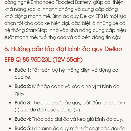
công nghệ Enhanced Flooded Battery, giúp cải thiện
khả năng sạc lại nhanh chóng và cung cấp dòng
khởi động mạnh mẽ. Bình ắc quy Delkor EFB là một lựa
chọn tốt cho các xe hiện đại, đặc biệt là những xe có
hệ thống Start-Stop, nhờ vào khả năng cung cấp hiệu
suất mạnh mẽ, tuổi thọ cao và độ bền đáng tin cậy.
6. Hướng dẫn lắp đặt bình ắc quy Delkor
EFB Q-85 95D23L (12V-65ah)
Bước 1
: Tắt toàn bộ hệ thống điện và động cơ
của xe.
Bước 2
: Mở nắp capo và xác định vị trí bình ắc
quy.
Bước 3
: Tháo các cực ắc quy, bắt đầu từ cực âm
(-) sau đó đến cực dương (+).
Bước 4
: Tháo các đai ốc và kẹp giữ bình ắc quy.
Bước 5
: Lắp bình ắc quy mới, siết chặt các đai ốc