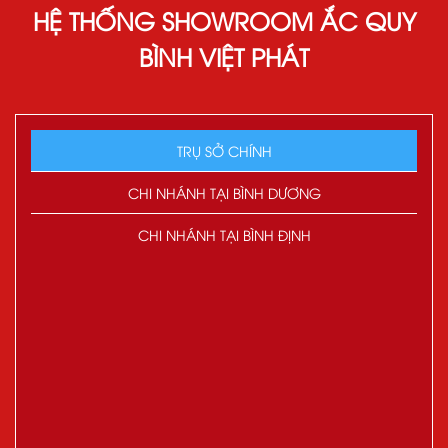
HỆ THỐNG SHOWROOM ẮC QUY
BÌNH VIỆT PHÁT
TRỤ SỞ CHÍNH
CHI NHÁNH TẠI BÌNH DƯƠNG
CHI NHÁNH TẠI BÌNH ĐỊNH