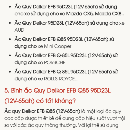
Ắc Quy Delkor EFB 95D23L (12V-65ah) sử dụng
cho xe sử dụng cho xe Mazda CX5, Mazda CX8..
Ắc Quy Delkor 95D23L (12V-65ah) sử dụng cho
xe
AUDI
Ắc Quy Delkor EFB Q85 95D23L (12V-65ah) sử
dụng cho
xe Mini Cooper
Ắc Quy Delkor EFB Q-85L 95D23L (12V-65ah) sử
dụng cho
xe PORSCHE
Ắc Quy Delkor EFB Q-85L 95D23L (12V-65ah) sử
dụng cho
xe ROLLS-ROYCE....
5. Bình ắc Quy Delkor EFB Q85 95D23L
(12V-65ah) có tốt không?
Ắc quy Delkor EFB Q85 (12V-65ah)
là một loại ắc quy
cao cấp được thiết kế để cung cấp hiệu suất vượt trội
so với các ắc quy thông thường. Với lợi thế sử dụng