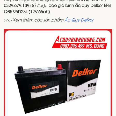
0329.679.139
để được
báo giá bình ắc quy Delkor EFB
Q85 95D23L (12V-65ah)
>>> Xem thêm các sản phẩm
Ắc Quy Delkor