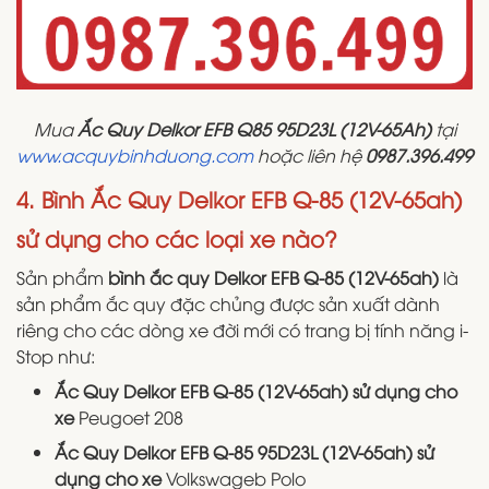
Mua
Ắc Quy Delkor EFB Q85 95D23L (12V-65Ah)
tại
www.acquybinhduong.com
hoặc liên hệ
0987.396.499
4. Bình Ắc Quy Delkor EFB Q-85 (12V-65ah)
sử dụng cho các loại xe nào?
Sản phẩm
bình ắc quy Delkor EFB Q-85 (12V-65ah)
là
sản phẩm ắc quy đặc chủng được sản xuất dành
riêng cho các dòng xe đời mới có trang bị tính năng i-
Stop như:
Ắc Quy Delkor EFB Q-85 (12V-65ah) sử dụng cho
xe
Peugoet 208
Ắc Quy Delkor EFB Q-85 95D23L (12V-65ah) sử
dụng cho xe
Volkswageb Polo