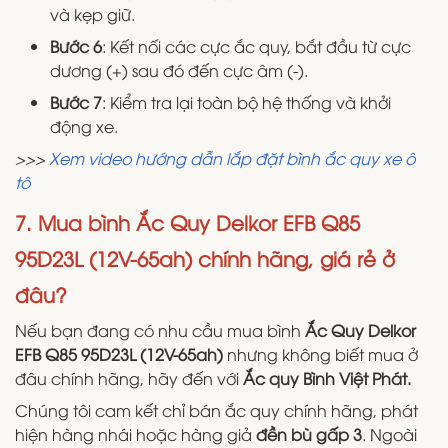
và kẹp giữ.
Bước 6
: Kết nối các cực ắc quy, bắt đầu từ cực
dương (+) sau đó đến cực âm (-).
Bước 7
: Kiểm tra lại toàn bộ hệ thống và khởi
động xe.
>>>
Xem video hướng dẫn lắp đặt bình ắc quy xe ô
tô
7. Mua bình Ắc Quy Delkor EFB Q85
95D23L (12V-65ah)
chính hãng, giá rẻ ở
đâu?
Nếu bạn đang có nhu cầu mua bình
Ắc Quy Delkor
EFB Q85 95D23L (12V-65ah)
nhưng không biết mua ở
đâu chính hãng, hãy đến với
Ắc quy Bình Việt Phát.
Chúng tôi cam kết chỉ bán ắc quy chính hãng, phát
hiện hàng nhái hoặc hàng giả
đền bù gấp 3
. Ngoài