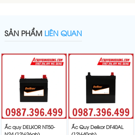
SẢN PHẨM
LIÊN QUAN
Ắc quy DELKOR NT50-
Ắc Quy Delkor DF40AL
N24 (12V-26ah)
(12V-40ah)