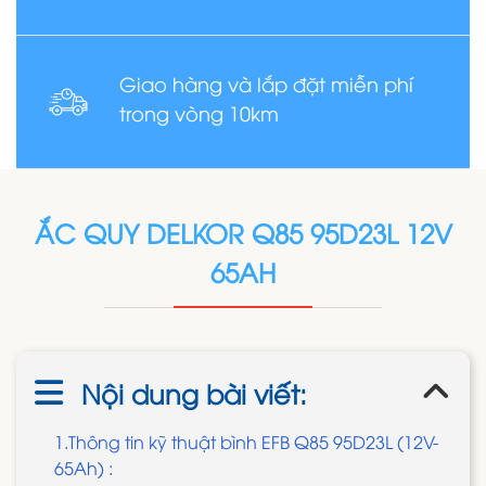
Giao hàng và lắp đặt miễn phí
trong vòng 10km
ẮC QUY DELKOR Q85 95D23L 12V
65AH
Nội dung bài viết:
1.Thông tin kỹ thuật bình EFB Q85 95D23L (12V-
65Ah) :