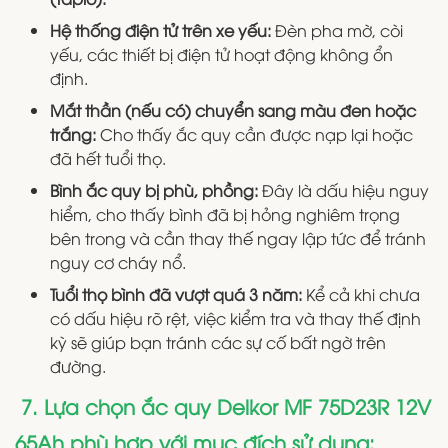
Hệ thống điện tử trên xe yếu:
Đèn pha mờ, còi
yếu, các thiết bị điện tử hoạt động không ổn
định.
Mắt thần (nếu có) chuyển sang màu đen hoặc
trắng:
Cho thấy ắc quy cần được nạp lại hoặc
đã hết tuổi thọ.
Bình ắc quy bị phù, phồng:
Đây là dấu hiệu nguy
hiểm, cho thấy bình đã bị hỏng nghiêm trọng
bên trong và cần thay thế ngay lập tức để tránh
nguy cơ cháy nổ.
Tuổi thọ bình đã vượt quá 3 năm:
Kể cả khi chưa
có dấu hiệu rõ rệt, việc kiểm tra và thay thế định
kỳ sẽ giúp bạn tránh các sự cố bất ngờ trên
đường.
7. Lựa chọn ắc quy Delkor MF 75D23R 12V
65Ah phù hợp với mục đích sử dụng: