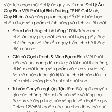
Việc lựa chọn một đại lý ắc quy uy tín như
Đại Lý Ắc
Quy Bình Việt Phát
tại Bình Dương, TP Hồ Chí Minh,
Quy Nhơn
là vô cùng quan trọng để đảm bảo bạn
nhận được sản phẩm chính hãng và dịch vụ tốt nhất:
Đảm bảo hàng chính hãng 100%:
Tránh mua
phải ắc quy giả, nhái, kém chất lượng, gây lãng
phí tiền bạc và tiềm ẩn nguy hiểm cho hệ thống
điện của xe.
Giá cả Cạnh Tranh & Minh Bạch:
Bình Việt Phát
luôn nỗ lực mang đến mức giá tốt nhất thị trường,
đi kèm chất lượng sản phẩm và dịch vụ vượt trội.
Bạn sẽ nhận được giá trị tối ưu cho khoản đầu tư
của mình, không lo về chi phí phát sinh.
Tư vấn Chuyên nghiệp, Tận tâm:
Đội ngũ chuyên
gia của chúng tôi am hiểu sâu sắc về từng loại
ắc quy và ứng dụng, sẵn sàng tư vấn loại ắc quy
Delkor 12V65Ah hoặc các lựa chọn thay thế phù