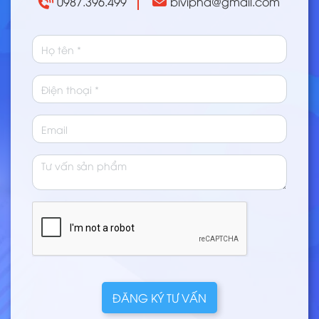
0987.396.499
bivipha@gmail.com
ĐĂNG KÝ TƯ VẤN