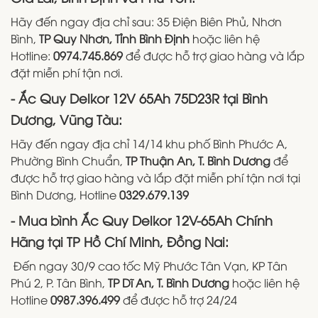
Hãy đến ngay địa chỉ sau: 35 Điện Biên Phủ, Nhơn
Bình,
TP Quy Nhơn, Tỉnh Bình Định
hoặc liên hệ
Hotline:
0974.745.869
để được hỗ trợ giao hàng và lắp
đặt miễn phí tận nơi.
- Ắc Quy Delkor 12V 65Ah 75D23R tại Bình
Dương, Vũng Tàu:
Hãy đến ngay địa chỉ 14/14 khu phố Bình Phước A,
Phường Bình Chuẩn,
TP Thuận An, T. Bình Dương
để
được hỗ trợ giao hàng và lắp đặt miễn phí tận nơi tại
Bình Dương, Hotline
0329.679.139
- Mua bình Ắc Quy Delkor 12V-65Ah Chính
Hãng tại TP Hồ Chí Minh, Đồng Nai:
Đến ngay 30/9 cao tốc Mỹ Phước Tân Vạn, KP Tân
Phú 2, P. Tân Bình,
TP Dĩ An, T. Bình Dương
hoặc liên hệ
Hotline
0987.396.499
để được hỗ trợ 24/24