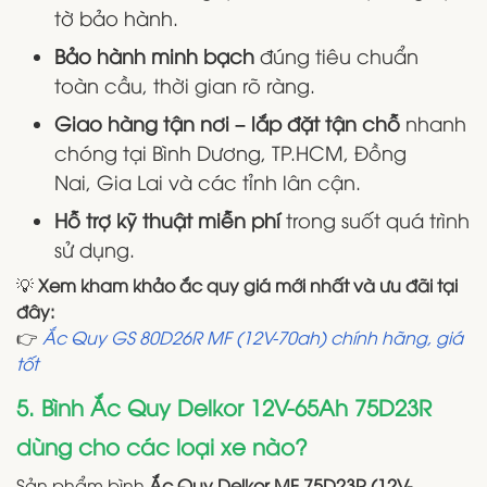
tờ bảo hành.
Bảo hành minh bạch
đúng tiêu chuẩn
toàn cầu, thời gian rõ ràng.
Giao hàng tận nơi – lắp đặt tận chỗ
nhanh
chóng tại Bình Dương, TP.HCM, Đồng
Nai, Gia Lai và các tỉnh lân cận.
Hỗ trợ kỹ thuật miễn phí
trong suốt quá trình
sử dụng.
💡
Xem kham khảo ắc quy giá mới nhất và ưu đãi tại
đây:
👉
Ắc Quy GS 80D26R MF (12V-70ah) chính hãng, giá
tốt
5. Bình Ắc Quy Delkor 12V-65Ah 75D23R
dùng cho các loại xe nào?
Sản phẩm bình
Ắc Quy Delkor MF 75D23R (12V-