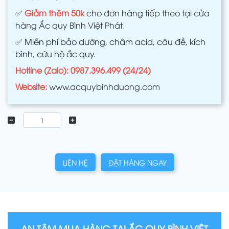
✅
Giảm thêm 50k
cho đơn hàng tiếp theo tại cửa
hàng Ắc quy Bình Việt Phát.
✅
Miễn phí bảo dưỡng, châm acid, câu đề, kích
bình, cứu hộ ắc quy.
Hotline (Zalo): 0987.396.499 (24/24)
Website:
www.acquybinhduong.com
LIÊN HỆ
ĐẶT HÀNG NGAY
AN TÂM MUA HÀNG TẠI ẮC QUY BÌNH VIỆT