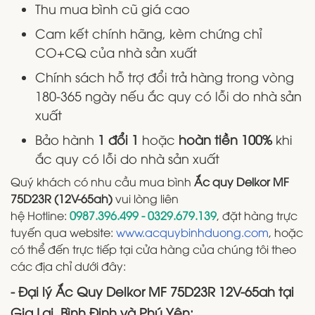
Thu mua bình cũ giá cao
Cam kết chính hãng, kèm chứng chỉ
CO+CQ của nhà sản xuất
Chính sách hỗ trợ đổi trả hàng trong vòng
180-365 ngày nếu ắc quy có lỗi do nhà sản
xuất
Bảo hành
1 đổi 1
hoặc
hoàn tiền 100%
khi
ắc quy có lỗi do nhà sản xuất
Quý khách có nhu cầu mua bình
Ắc quy Delkor MF
75D23R (12V-65ah)
vui lòng liên
hệ Hotline:
0987.396.499 - 0329.679.139
, đặt hàng trực
tuyến qua website:
www.acquybinhduong.com
, hoặc
có thể đến trực tiếp tại cửa hàng của chúng tôi theo
các địa chỉ dưới đây:
- Đại lý Ắc Quy Delkor MF 75D23R 12V-65ah tại
Gia Lai, Bình Định và Phú Yên: