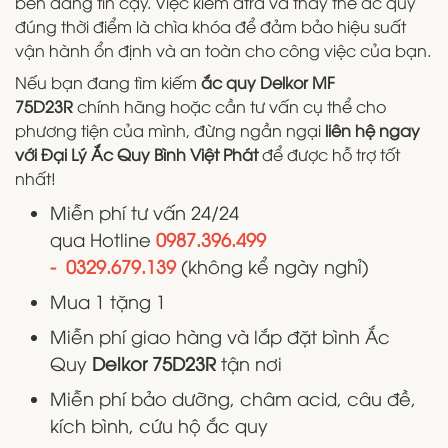
bền đáng tin cậy. Việc kiểm atra và thay thế ắc quy
đúng thời điểm là chìa khóa để đảm bảo hiệu suất
vận hành ổn định và an toàn cho công việc của bạn.
Nếu bạn đang tìm kiếm
ắc quy Delkor MF
75D23R
chính hãng hoặc cần tư vấn cụ thể cho
phương tiện của mình, đừng ngần ngại
liên hệ ngay
với Đại Lý Ắc Quy Bình Việt Phát
để được hỗ trợ tốt
nhất!
Miễn phí tư vấn 24/24
qua Hotline
0987.396.499
- 0329.679.139
(không kể ngày nghỉ)
Mua 1 tặng 1
Miễn phí giao hàng và lắp đặt bình Ắc
Quy
Delkor 75D23R
tận nơi
Miễn phí bảo dưỡng, châm acid, câu đề,
kích bình, cứu hộ ắc quy