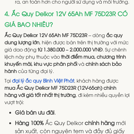
ra, an toàn hơn cho người sử dụng và môi trường.
4. Ắc Quy Delkor 12V 65Ah MF 75D23R CÓ
GIÁ BAO NHIÊU?
Ắc Quy Delkor 12V 65Ah MF 75D23R
– dòng
ắc quy
dung lượng lớn
, hiện được bán trên thị trường với mức
giá dao động
từ 1.380.000 – 2.000.000 VNĐ
. Sự chênh
lệch này phụ thuộc vào
thời điểm mua, chương trình
khuyến mãi, khu vực phân phối
và
chính sách bảo
hành
của từng đại lý.
Tại
đại lý ắc quy Bình Việt Phát
, khách hàng được
mua Ắc Quy Delkor MF 75D23R (12V-65ah) chính
hãng với giá tốt nhất thị trường
, đi kèm nhiều quyền lợi
vượt trội:
Giá bán ưu đãi
.
Hàng 100%
Ắc Quy Delkor
chính hãng
mới
sản xuất, còn nguyên tem và đầy đủ giấy