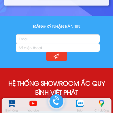
ĐĂNG KÝ NHẬN BẢN TIN
HỆ THỐNG SHOWROOM ẮC QUY
BÌNH VIỆT PHÁT
Giỏ hàng
Youtube
Zalo
Chỉ đường