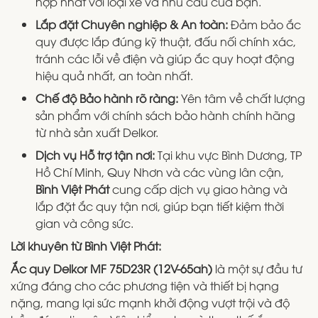
hợp nhất với loại xe và nhu cầu của bạn.
Lắp đặt Chuyên nghiệp & An toàn:
Đảm bảo ắc
quy được lắp đúng kỹ thuật, đấu nối chính xác,
tránh các lỗi về điện và giúp ắc quy hoạt động
hiệu quả nhất, an toàn nhất.
Chế độ Bảo hành rõ ràng:
Yên tâm về chất lượng
sản phẩm với chính sách bảo hành chính hãng
từ nhà sản xuất Delkor.
Dịch vụ Hỗ trợ tận nơi:
Tại khu vực Bình Dương, TP
Hồ Chí Minh, Quy Nhơn và các vùng lân cận,
Bình Việt Phát
cung cấp dịch vụ giao hàng và
lắp đặt ắc quy tận nơi, giúp bạn tiết kiệm thời
gian và công sức.
Lời khuyên từ Bình Việt Phát:
Ắc quy Delkor MF 75D23R (12V-65ah)
là một sự đầu tư
xứng đáng cho các phương tiện và thiết bị hạng
nặng, mang lại sức mạnh khởi động vượt trội và độ