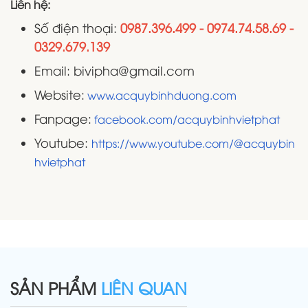
Liên hệ:
Số điện thoại:
0987.396.499 - 0974.74.58.69 -
0329.679.139
Email: bivipha@gmail.com
Website:
www.acquybinhduong.com
Fanpage:
facebook.com/acquybinhvietphat
Youtube:
https://www.youtube.com/@acquybin
hvietphat
SẢN PHẨM
LIÊN QUAN