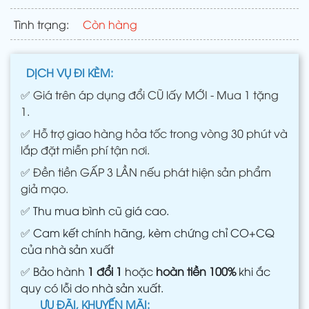
Tình trạng:
Còn hàng
DỊCH VỤ ĐI KÈM:
✅
Giá trên áp dụng đổi CŨ lấy MỚI - Mua 1 tặng
1.
✅
Hỗ trợ giao hàng hỏa tốc trong vòng 30 phút và
lắp đặt miễn phí tận nơi.
✅
Đền tiền GẤP 3 LẦN nếu phát hiện sản phẩm
giả mạo.
✅
Thu mua bình cũ giá cao.
✅
Cam kết chính hãng, kèm chứng chỉ CO+CQ
của nhà sản xuất
✅
Bảo hành
1 đổi 1
hoặc
hoàn tiền 100%
khi ắc
quy có lỗi do nhà sản xuất.
ƯU ĐÃI, KHUYẾN MÃI: