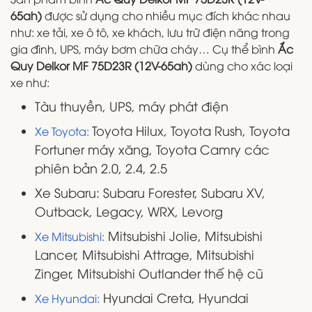
65ah)
được sử dụng cho nhiều mục đích khác nhau
như: xe tải, xe ô tô, xe khách, lưu trữ điện năng trong
gia đình, UPS, máy bơm chữa cháy… Cụ thể bình
Ắc
Quy Delkor MF 75D23R (12V-65ah)
dùng cho xác loại
xe như:
Tàu thuyền, UPS, máy phát điện
Toyota Hilux, Toyota Rush, Toyota
Xe Toyota:
Fortuner máy xăng, Toyota Camry các
phiên bản 2.0, 2.4, 2.5
Xe Subaru: Subaru Forester, Subaru XV,
Outback, Legacy, WRX, Levorg
Mitsubishi Jolie, Mitsubishi
Xe Mitsubishi:
Lancer, Mitsubishi Attrage, Mitsubishi
Zinger, Mitsubishi Outlander thế hệ cũ
Hyundai Creta, Hyundai
Xe Hyundai: