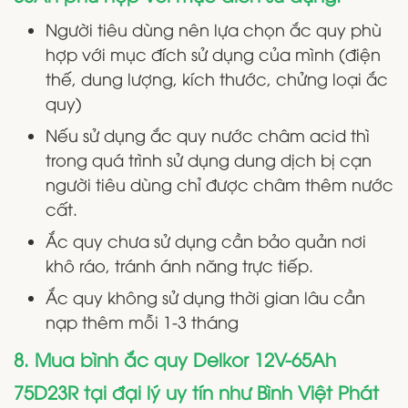
Người tiêu dùng nên lựa chọn ắc quy phù
hợp với mục đích sử dụng của mình (điện
thế, dung lượng, kích thước, chửng loại ắc
quy)
Nếu sử dụng ắc quy nước châm acid thì
trong quá trình sử dụng dung dịch bị cạn
người tiêu dùng chỉ được châm thêm nước
cất.
Ắc quy chưa sử dụng cần bảo quản nơi
khô ráo, tránh ánh năng trực tiếp.
Ắc quy không sử dụng thời gian lâu cần
nạp thêm mỗi 1-3 tháng
8. Mua bình ắc quy Delkor 12V-65Ah
75D23R tại đại lý uy tín như Bình Việt Phát