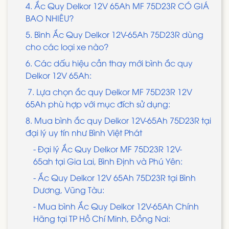
4. Ắc Quy Delkor 12V 65Ah MF 75D23R CÓ GIÁ
BAO NHIÊU?
5. Bình Ắc Quy Delkor 12V-65Ah 75D23R dùng
cho các loại xe nào?
6. Các dấu hiệu cần thay mới bình ắc quy
Delkor 12V 65Ah:
7. Lựa chọn ắc quy Delkor MF 75D23R 12V
65Ah phù hợp với mục đích sử dụng:
8. Mua bình ắc quy Delkor 12V-65Ah 75D23R tại
đại lý uy tín như Bình Việt Phát
- Đại lý Ắc Quy Delkor MF 75D23R 12V-
65ah tại Gia Lai, Bình Định và Phú Yên:
- Ắc Quy Delkor 12V 65Ah 75D23R tại Bình
Dương, Vũng Tàu:
- Mua bình Ắc Quy Delkor 12V-65Ah Chính
Hãng tại TP Hồ Chí Minh, Đồng Nai: