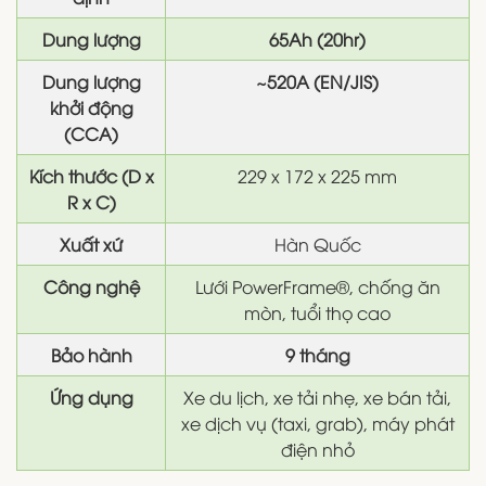
Dung lượng
65Ah (20hr)
Dung lượng
~520A (EN/JIS)
khởi động
(CCA)
Kích thước (D x
229 x 172 x 225 mm
R x C)
Xuất xứ
Hàn Quốc
Công nghệ
Lưới PowerFrame®, chống ăn
mòn, tuổi thọ cao
Bảo hành
9 tháng
Ứng dụng
Xe du lịch, xe tải nhẹ, xe bán tải,
xe dịch vụ (taxi, grab), máy phát
điện nhỏ