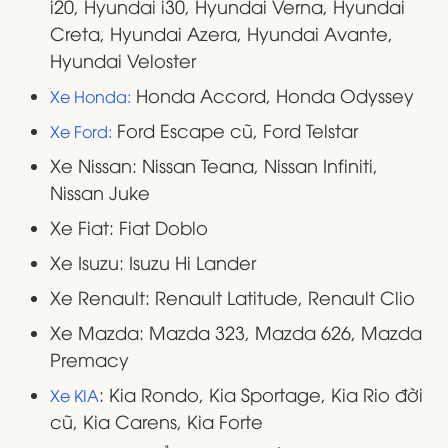
i20, Hyundai i30, Hyundai Verna, Hyundai
Creta, Hyundai Azera, Hyundai Avante,
Hyundai Veloster
Honda Accord, Honda Odyssey
Xe Honda:
Ford Escape cũ, Ford Telstar
Xe Ford:
Xe Nissan: Nissan Teana, Nissan Infiniti,
Nissan Juke
Xe Fiat: Fiat Doblo
Xe Isuzu: Isuzu Hi Lander
Xe Renault: Renault Latitude, Renault Clio
Xe Mazda: Mazda 323, Mazda 626, Mazda
Premacy
: Kia Rondo, Kia Sportage, Kia Rio đời
Xe KIA
cũ, Kia Carens, Kia Forte