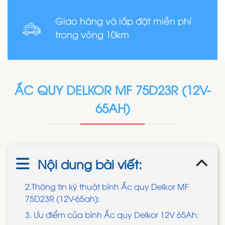
Giao hàng và lắp đặt miễn phí
trong vòng 10km
ẮC QUY DELKOR MF 75D23R (12V-
65AH)
Nội dung bài viết:
2.Thông tin kỹ thuật bình Ắc quy Delkor MF
75D23R (12V-65ah):
3. Ưu điểm của bình Ắc quy Delkor 12V 65Ah: