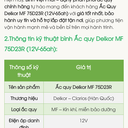
chính hãng
tự hào mang đến khách hàng
Ắc Quy
Delkor MF 75D23R (12V-65ah)
với
giá tốt nhất, bảo
hành uy tín và hỗ trợ lắp đặt tận nơi
, giúp phương tiện
vận hành mạnh mẽ và bền bỉ trên mọi hành trình.
2.Thông tin kỹ thuật bình Ắc quy Delkor MF
75D23R (12V-65ah):
Thông số kỹ
Giá trị
thuật
Tên sản phẩm
Ắc quy Delkor MF 75D23R
Thương hiệu
Delkor – Clarios (Hàn Quốc)
Loại ắc quy
MF – Kín khí, miễn bảo dưỡng
Điện áp danh
12V
định