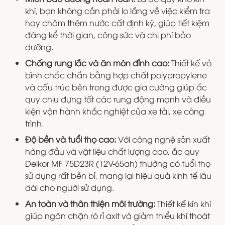
khí, bạn không cần phải lo lắng về việc kiểm tra
hay châm thêm nước cất định kỳ, giúp tiết kiệm
đáng kể thời gian, công sức và chi phí bảo
dưỡng.
Chống rung lắc và ăn mòn đỉnh cao:
Thiết kế vỏ
bình chắc chắn bằng hợp chất polypropylene
và cấu trúc bên trong được gia cường giúp ắc
quy chịu đựng tốt các rung động mạnh và điều
kiện vận hành khắc nghiệt của xe tải, xe công
trình.
Độ bền và tuổi thọ cao:
Với công nghệ sản xuất
hàng đầu và vật liệu chất lượng cao, ắc quy
Delkor MF 75D23R (12V-65ah) thường có tuổi thọ
sử dụng rất bền bỉ, mang lại hiệu quả kinh tế lâu
dài cho người sử dụng.
An toàn và thân thiện môi trường:
Thiết kế kín khí
giúp ngăn chặn rò rỉ axit và giảm thiểu khí thoát