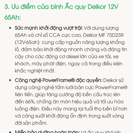
3. Ưu điểm của bình Ắc quy Delkor 12V
65Ah:
Sức mạnh khởi động vượt trội:
Với dung lượng
65Ah và chỉ số CCA cực cao, Delkor MF 75D23R
(12V-65ah) cung cấp nguồn năng lượng khổng
lồ, đảm bảo khởi động nhanh chóng và đáng tin
cậy cho các động cơ diesel lớn của xe tải, xe
khách, máy phát điện, ngay cả trong điều kiện
khắc nghiệt nhất.
Công nghệ PowerFrame® độc quyền:
Delkor sử
dụng công nghệ tấm lưới bản cực PowerFrame®
tiên tiến, giúp tăng cường độ bền cấu trúc lên
đến 66%, chống ăn mòn hiệu quả và tối ưu hóa
luồng điện. Điều này mang lại tuổi thọ bền bỉ hơn
và công suất khởi động ổn định trong suốt vòng
đời sản phẩm.
Miễn bảo dưỡng hoàn toàn:
Là ắc quy khô kín