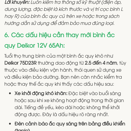
Lời khuyên:
Luôn kiểm tra thông số kỹ thuật (điện áp,
dung lượng, đặc biệt là kích thước và vị trí cọc bình L
hay R) của bình ắc quy cũ trên xe hoặc trong sách
hướng dẫn sử dụng để đảm bảo mua đúng loại.
6. Các dấu hiệu cần thay mới bình ắc
quy Delkor 12V 65Ah:
Tuổi thọ trung bình của một bình ắc quy khô như
Delkor 75D23R
thường dao động từ
2.5 đến 4 năm
, tùy
thuộc vào điều kiện vận hành, thói quen sử dụng xe
và điều kiện bảo dưỡng. Bạn nên cân nhắc kiểm tra
hoặc thay thế ắc quy khi thấy các dấu hiệu sau:
Xe khởi động khó khăn:
Đặc biệt vào buổi sáng
hoặc sau khi xe không hoạt động trong thời gian
dài. Tiếng đề yếu, kéo dài hoặc không thể khởi
động được. Đây là dấu hiệu rõ ràng nhất.
Đèn cảnh báo ắc quy sáng trên bảng điều khiển
(taplo).