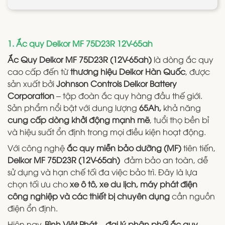
1. Ắc quy Delkor MF 75D23R 12V-65ah
Ắc Quy Delkor MF 75D23R (12V-65ah)
là dòng ắc quy
cao cấp đến từ
thương hiệu Delkor Hàn Quốc
, được
sản xuất bởi
Johnson Controls Delkor Battery
Corporation
– tập đoàn ắc quy hàng đầu thế giới.
Sản phẩm nổi bật với dung lượng
65Ah,
khả năng
cung cấp dòng khởi động mạnh mẽ
, tuổi thọ bền bỉ
và hiệu suất ổn định trong mọi điều kiện hoạt động.
Với công nghệ
ắc quy miễn bảo dưỡng (MF)
tiên tiến,
Delkor MF 75D23R (12V-65ah)
đảm bảo an toàn, dễ
sử dụng và hạn chế tối đa việc bảo trì. Đây là lựa
chọn tối ưu cho
xe ô tô, xe du lịch, máy phát điện
công nghiệp và các thiết bị chuyên dụng
cần nguồn
điện ổn định.
Hiện nay,
Bình Việt Phát – đại lý phân phối ắc quy