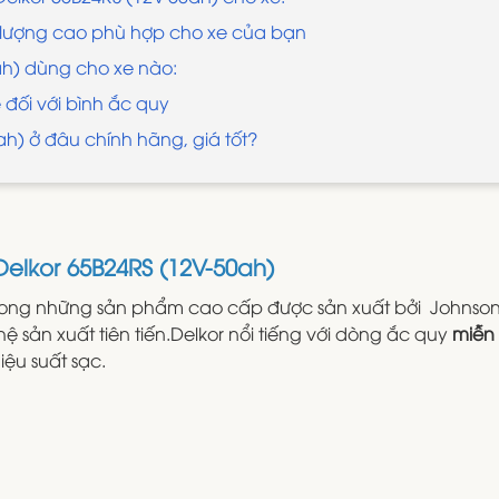
t lượng cao phù hợp cho xe của bạn
ah) dùng cho xe nào:
đối với bình ắc quy
h) ở đâu chính hãng, giá tốt?
Delkor 65B24RS (12V-50ah)
rong những sản phẩm cao cấp được sản xuất bởi Johnson C
 sản xuất tiên tiến.Delkor nổi tiếng với dòng ắc quy
miễn
iệu suất sạc.