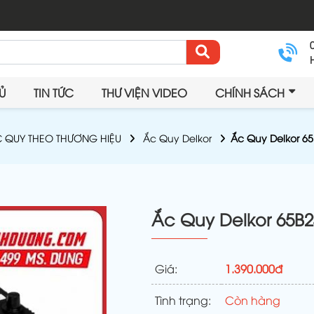
Ủ
TIN TỨC
THƯ VIỆN VIDEO
CHÍNH SÁCH
 QUY THEO THƯƠNG HIỆU
Ắc Quy Delkor
Ắc Quy Delkor 65
Ắc Quy Delkor 65B2
Giá:
1.390.000đ
Tình trạng:
Còn hàng