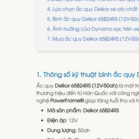
4. Lựa chọn ắc quy Delkor xe oto chấ
5. Bình ắc quy Delkor 65B24RS (12V-50
6. Ảnh hưởng của Dynamo sạc trên xe 
7. Mua ắc quy Delkor 65B24RS (12V-50a
1. Thông số kỹ thuật bình ắc quy 
Ắc quy
Delkor 65B24RS (12V-50ah)
là một t
thương hiệu đến từ Hàn Quốc với công nghệ
nghệ
PowerFrame®
giúp tăng tuổi thọ và h
Mã sản phẩm
:
Delkor 65B24RS
Điện áp
: 12V
Dung lượng
: 50ah