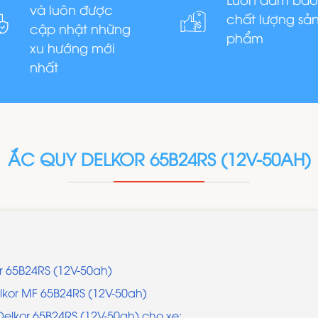
và luôn được
chất lượng sả
cập nhật những
phẩm
xu hướng mới
nhất
ẮC QUY DELKOR 65B24RS (12V-50AH)
or 65B24RS (12V-50ah)
lkor MF 65B24RS (12V-50ah)
elkor 65B24RS (12V-50ah) cho xe: