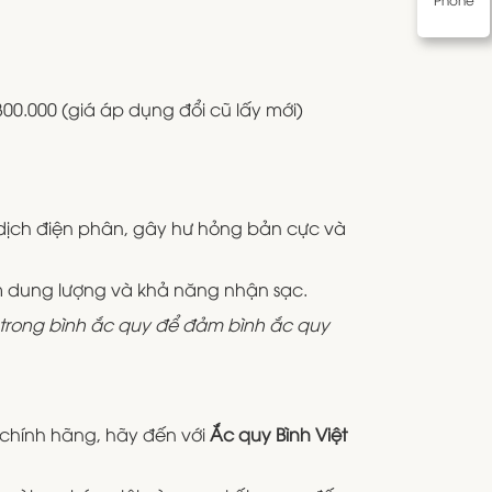
300.000 (giá áp dụng đổi cũ lấy mới)
 dịch điện phân, gây hư hỏng bản cực và
m dung lượng và khả năng nhận sạc.
 trong bình ắc quy để đảm bình ắc quy
chính hãng, hãy đến với
Ắc quy Bình Việt