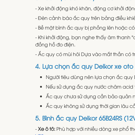
- Xe khởi động khó khăn, động cơ khởi độ
- Đèn cảnh báo ắc quy trên bảng điều khiể
- Bề mặt bình ắc quy bị phồng lên hoặc có
- Khi khởi động, bạn nghe thấy âm thanh "
đồng hồ đo điện.
- Ắc quy có mùi hôi Dựa vào mắt thần có t
4. Lựa chọn ắc quy Delkor xe ot
Người tiêu dùng nên lựa chọn ắc quy D
Nếu sử dụng ắc quy nước châm acid th
Ắc quy chưa sử dụng cần bảo quản nơi
Ắc quy không sử dụng thời gian lâu c
5. Bình ắc quy Delkor 65B24RS (1
-
Xe ô tô:
Phù hợp với nhiều dòng xe phổ t