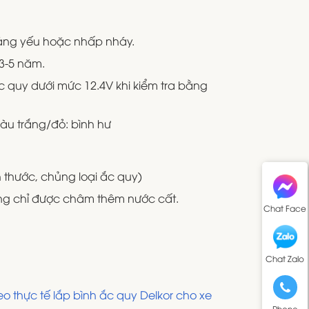
 sáng yếu hoặc nhấp nháy.
 3-5 năm.
c quy dưới mức 12.4V khi kiểm tra bằng
màu trắng/đỏ: bình hư
h thước, chủng loại ắc quy)
ùng chỉ được châm thêm nước cất.
Chat Face
Chat Zalo
o thực tế lắp bình ắc quy Delkor cho xe
Phone