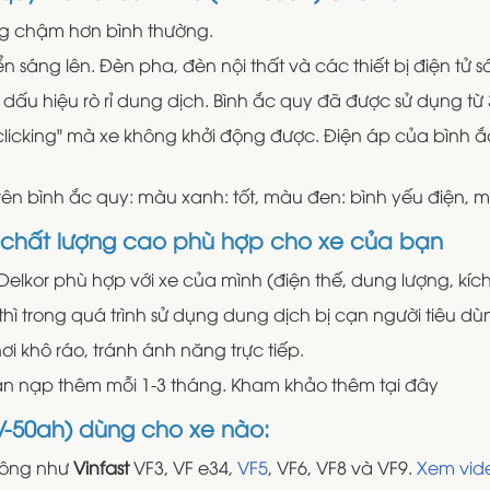
ng chậm hơn bình thường.
n sáng lên. Đèn pha, đèn nội thất và các thiết bị điện tử
 dấu hiệu rò rỉ dung dịch. Bình ắc quy đã được sử dụng từ
clicking" mà xe không khởi động được. Điện áp của bình ắ
rên bình ắc quy: màu xanh: tốt, màu đen: bình yếu điện, 
o chất lượng cao phù hợp cho xe của bạn
elkor phù hợp với xe của mình (điện thế, dung lượng, kíc
ì trong quá trình sử dụng dung dịch bị cạn người tiêu d
 khô ráo, tránh ánh năng trực tiếp.
ần nạp thêm mỗi 1-3 tháng. Kham khảo thêm tại đây
2V-50ah) dùng cho xe nào:
hông như
Vinfast
VF3, VF e34,
VF5
, VF6, VF8 và VF9.
Xem vide