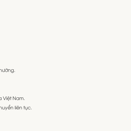
thường.
ủa Việt Nam.
uyển liên tục.