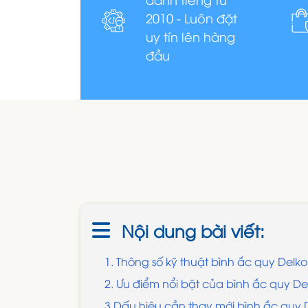
2010 - Luôn đặt
uy tín lên hàng
đầu
Nội dung bài viết:
1. Thông số kỹ thuật bình ắc quy Delk
2. Ưu điểm nổi bật của bình ắc quy De
3 Dấu hiệu cần thay mới bình ắc quy D