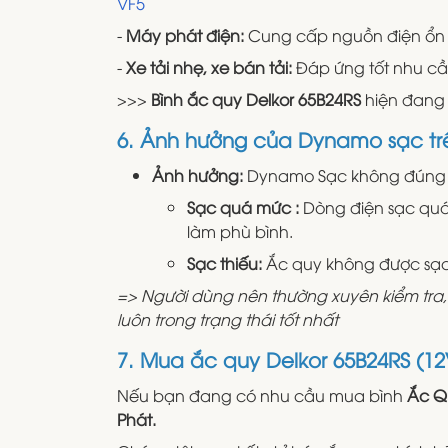
VF5
-
Máy phát điện:
Cung cấp nguồn điện ổn
-
Xe tải nhẹ, xe bán tải:
Đáp ứng tốt nhu cầ
>>>
Bình ắc quy Delkor 65B24RS
hiện đang đ
6. Ảnh hưởng của Dynamo sạc trê
Ảnh hưởng:
Dynamo Sạc không đúng c
Sạc quá mức :
Dòng điện sạc quá 
làm phù bình.
Sạc thiếu:
Ắc quy không được sạc 
=> Người dùng nên thường xuyên kiểm tra,
luôn trong trạng thái tốt nhất
7. Mua ắc quy Delkor 65B24RS (12
Nếu bạn đang có nhu cầu mua bình
Ắc Q
Phát.