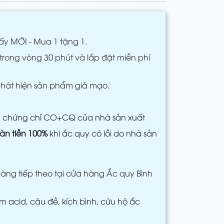
ấy MỚI - Mua 1 tặng 1.
trong vòng 30 phút và lắp đặt miễn phí
phát hiện sản phẩm giả mạo.
m chứng chỉ CO+CQ của nhà sản xuất
àn tiền 100%
khi ắc quy có lỗi do nhà sản
àng tiếp theo tại cửa hàng Ắc quy Bình
 acid, câu đề, kích bình, cứu hộ ắc