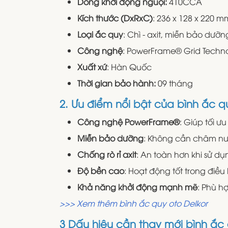
Dòng khởi động nguội:
410CCA
Kích thước (DxRxC)
: 236 x 128 x 220 m
Loại ắc quy
: Chì - axit, miễn bảo dưỡn
Công nghệ
: PowerFrame® Grid Techn
Xuất xứ
: Hàn Quốc
Thời gian bảo hành:
09 tháng
2. Ưu điểm nổi bật của bình ắc q
Công nghệ PowerFrame®
: Giúp tối ư
Miễn bảo dưỡng
: Không cần châm nước
Chống rò rỉ axit
: An toàn hơn khi sử d
Độ bền cao
: Hoạt động tốt trong điều
Khả năng khởi động mạnh mẽ
: Phù h
>>> Xem thêm bình ắc quy oto Delkor
3 Dấu hiệu cần thay mới bình ắc 