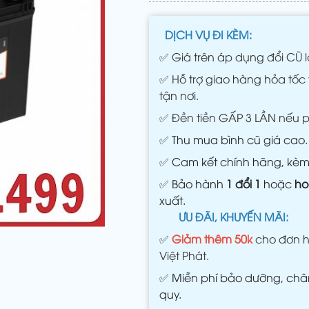
DỊCH VỤ ĐI KÈM:
✅
Giá trên áp dụng đổi CŨ l
✅
Hỗ trợ giao hàng hỏa tốc 
tận nơi.
✅
Đền tiền GẤP 3 LẦN nếu 
✅
Thu mua bình cũ giá cao.
✅
Cam kết chính hãng, kè
✅
Bảo hành
1 đổi 1
hoặc
ho
xuất.
ƯU ĐÃI, KHUYẾN MÃI:
✅
Giảm thêm 50k
cho đơn h
Việt Phát.
✅
Miễn phí bảo dưỡng, châm
quy.