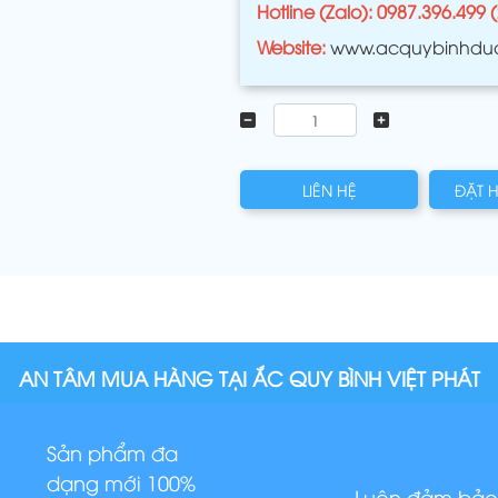
Hotline (Zalo): 0987.396.499 
Website:
www.acquybinhdu
LIÊN HỆ
ĐẶT 
AN TÂM MUA HÀNG TẠI ẮC QUY BÌNH VIỆT PHÁT
Sản phẩm đa
dạng mới 100%
Luôn đảm bảo