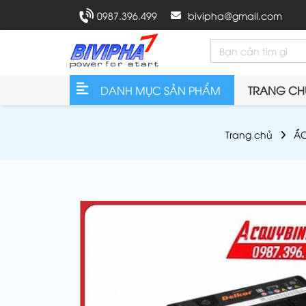
0987.396.499
bivipha@gmail.com
DANH MỤC SẢN PHẨM
TRANG CH
Trang chủ
ẮC