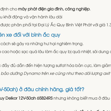
 định cho
máy phát điện gia đình, công nghiệp
.
u khởi động và vận hành lâu dài
ược phân phối tại Đại Lý Ắc Quy Bình Việt Phát với giá 1.
n xe đối với bình ắc quy
ách sẽ gây ra những hư hại nghiêm trọng.
cao hoặc sạc quá lâu làm ắc quy bị quá nhiệt, sôi dung
đầy đủ dẫn đến hiện tượng sulfat hóa bản cực, làm giả
 bảo dưỡng Dynamo trên xe cũng như theo dõi lượng axit
V-50ah) ở đâu chính hãng, giá tốt?
uy Delkor 12V-50ah 65B24RS
nhưng không biết mua ở đâu 