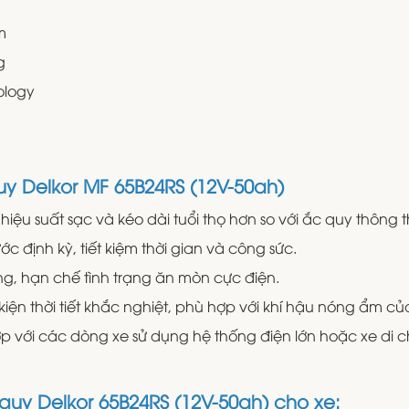
m
g
ology
uy Delkor MF 65B24RS (12V-50ah)
u hiệu suất sạc và kéo dài tuổi thọ hơn so với ắc quy thông 
 định kỳ, tiết kiệm thời gian và công sức.
ụng, hạn chế tình trạng ăn mòn cực điện.
 kiện thời tiết khắc nghiệt, phù hợp với khí hậu nóng ẩm c
ợp với các dòng xe sử dụng hệ thống điện lớn hoặc xe di ch
quy Delkor 65B24RS (12V-50ah) cho xe: