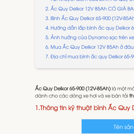
2. Ắc Quy Delkor 12V 85Ah CÓ GIÁ B
3. Bình Ắc Quy Delkor 65-900 (12V-85A
​4. Hướng dẫn lắp bình ắc quy Delkor 
5. Ảnh hưởng của Dynamo sạc trên xe 
6. Mua Ắc Quy Delkor 12V 85Ah ở đâu
7. Địa chỉ mua bình ắc quy Delkor 65
Ắc Quy Delkor 65-900 (12V-85Ah)
là một mã
dành cho các dòng xe hơi và xe bán tải
th
1.Thông tin kỹ thuật bình Ắc Quy 
Tên sả