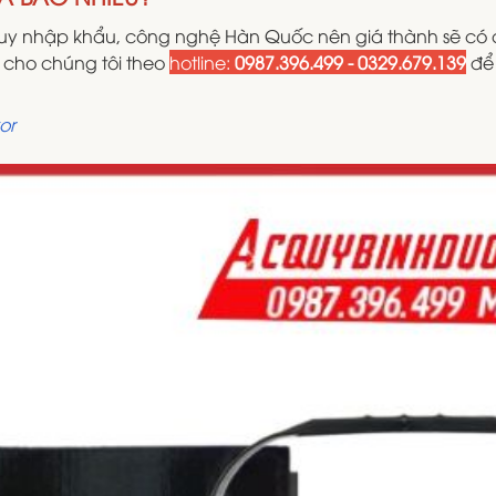
y nhập khẩu, công nghệ Hàn Quốc nên giá thành sẽ có c
ệ cho chúng tôi theo
hotline:
0987.396.499 - 0329.679.139
để
or