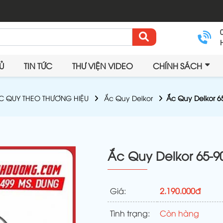
Ủ
TIN TỨC
THƯ VIỆN VIDEO
CHÍNH SÁCH
C QUY THEO THƯƠNG HIỆU
Ắc Quy Delkor
Ắc Quy Delkor 6
Ắc Quy Delkor 65-9
Giá:
2.190.000đ
Tình trạng:
Còn hàng