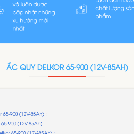
và luôn được
chất lượng sả
cập nhật những
phẩm
xu hướng mới
nhất
ẮC QUY DELKOR 65-900 (12V-85AH)
r 65-900 (12V-85Ah) :
 65-900 (12V-85Ah):
lkor 65-900 (12V-85Ah) :