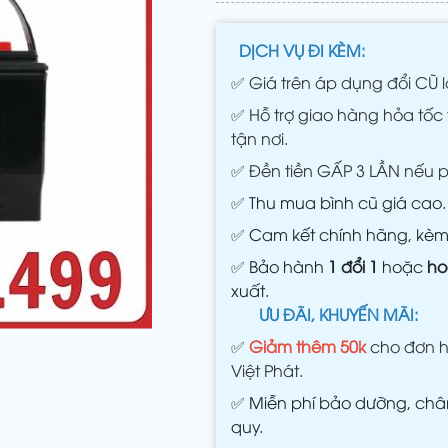
DỊCH VỤ ĐI KÈM:
✅
Giá trên áp dụng đổi CŨ l
✅
Hỗ trợ giao hàng hỏa tốc 
tận nơi.
✅
Đền tiền GẤP 3 LẦN nếu 
✅
Thu mua bình cũ giá cao.
✅
Cam kết chính hãng, kè
✅
Bảo hành
1 đổi 1
hoặc
ho
xuất.
ƯU ĐÃI, KHUYẾN MÃI:
✅
Giảm thêm 50k
cho đơn h
Việt Phát.
✅
Miễn phí bảo dưỡng, châm
quy.