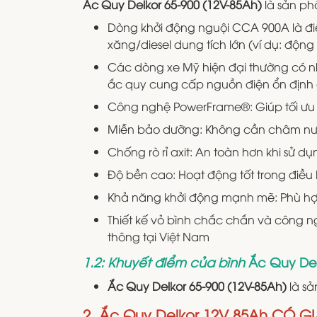
Ắc Quy Delkor 65-900 (12V-85Ah)
là sản ph
Dòng khởi động nguội CCA 900A là đ
xăng/diesel dung tích lớn (ví dụ: động
Các dòng xe Mỹ hiện đại thường có nhiề
ắc quy cung cấp nguồn điện ổn định 
Công nghệ PowerFrame®: Giúp tối ưu hi
Miễn bảo dưỡng: Không cần châm nước 
Chống rò rỉ axit: An toàn hơn khi sử d
Độ bền cao: Hoạt động tốt trong điều 
Khả năng khởi động mạnh mẽ: Phù hợp 
Thiết kế vỏ bình chắc chắn và công ng
thông tại Việt Nam
1.2: Khuyết điểm của bình
Ắc Quy Del
Ắc Quy Delkor 65-900 (12V-85Ah)
là s
2. Ắc Quy Delkor 12V 85Ah CÓ G