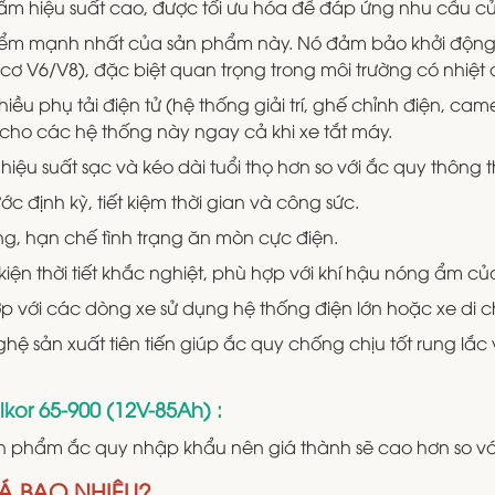
ẩm hiệu suất cao, được tối ưu hóa để đáp ứng nhu cầu c
iểm mạnh nhất của sản phẩm này. Nó đảm bảo khởi động
 cơ V6/V8), đặc biệt quan trọng trong môi trường có nhiệt đ
u phụ tải điện tử (hệ thống giải trí, ghế chỉnh điện, cam
cho các hệ thống này ngay cả khi xe tắt máy.
ệu suất sạc và kéo dài tuổi thọ hơn so với ắc quy thông 
định kỳ, tiết kiệm thời gian và công sức.
ụng, hạn chế tình trạng ăn mòn cực điện.
kiện thời tiết khắc nghiệt, phù hợp với khí hậu nóng ẩm củ
với các dòng xe sử dụng hệ thống điện lớn hoặc xe di ch
hệ sản xuất tiên tiến giúp ắc quy chống chịu tốt rung lắc
kor 65-900 (12V-85Ah) :
ản phẩm ắc quy nhập khẩu nên giá thành sẽ cao hơn so vớ
IÁ BAO NHIÊU?