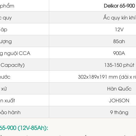
 phẩm
Delkor 65-900
c quy
Ắc quy kín khí
 áp
12V
lượng
85ah
ng nguội CCA
900A
 Capacity)
135-150 phút
thước
302x189x191 mm (dài x r
 xứ
Hàn Quốc
n xuất
JOHSON
 bảo hành
9 tháng
5-900 (12V-85Ah):