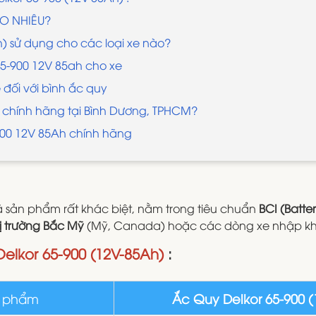
AO NHIÊU?
h) sử dụng cho các loại xe nào?
65-900 12V 85ah cho xe
đối với bình ắc quy
 chính hãng tại Bình Dương, TPHCM?
-900 12V 85Ah chính hãng
 sản phẩm rất khác biệt, nằm trong tiêu chuẩn
BCI (Batte
ị trường Bắc Mỹ
(Mỹ, Canada) hoặc các dòng xe nhập khẩu
Delkor 65-900 (12V-85Ah)
:
n phẩm
Ắc Quy Delkor 65-900 