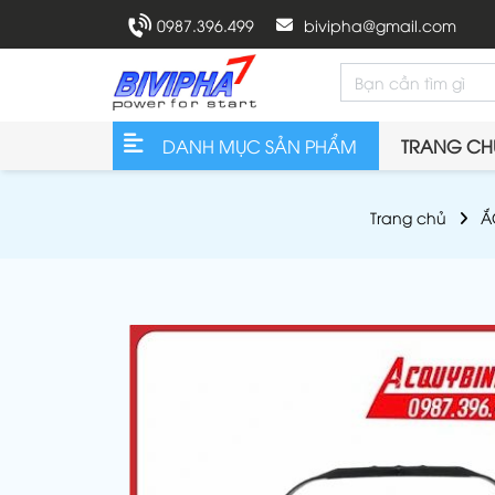
0987.396.499
bivipha@gmail.com
DANH MỤC SẢN PHẨM
TRANG CH
Trang chủ
Ắ