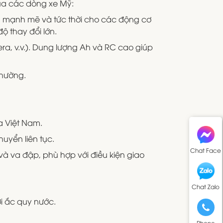
ủa các dòng xe Mỹ:
 mạnh mẽ và tức thời cho các động cơ
ộ thay đổi lớn.
era, v.v.). Dung lượng Ah và RC cao giúp
thường.
a Việt Nam.
uyển liên tục.
Chat Face
 và va đập, phù hợp với điều kiện giao
Chat Zalo
i ắc quy nước.
Phone