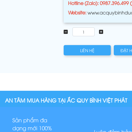
Hotline (Zalo): 0987.396.499 
Website:
www.acquybinhdu
LIÊN HỆ
ĐẶT 
AN TÂM MUA HÀNG TẠI ẮC QUY BÌNH VIỆT PHÁT
Sản phẩm đa
dạng mới 100%
Luôn đảm bảo