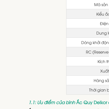
Mã sản
Kiểu ắ
Điện
Dung 
Dòng khởi độ
RC (Reserve
Kích 
Xuất
Hàng sả
Thời gian
1.1: Ưu điểm của bình
Ắc Quy Delkor 6