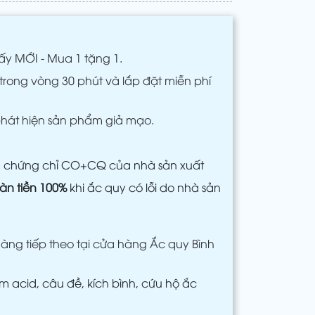
ấy MỚI - Mua 1 tặng 1.
trong vòng 30 phút và lắp đặt miễn phí
phát hiện sản phẩm giả mạo.
m chứng chỉ CO+CQ của nhà sản xuất
àn tiền 100%
khi ắc quy có lỗi do nhà sản
àng tiếp theo tại cửa hàng Ắc quy Bình
 acid, câu đề, kích bình, cứu hộ ắc