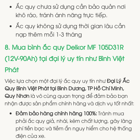
Ắc quy chưa sử dụng cần bảo quản nơi
khô ráo, tránh ánh năng trực tiếp.
Ắc quy không sử dụng thời gian lâu cần
nạp thêm mỗi 1-3 tháng
8. Mua bình ắc quy Delkor MF 105D31R
(12V-90Ah) tại đại lý uy tín như Bình Việt
Phát
Việc lựa chọn một đại lý ắc quy uy tín như
Đại Lý Ắc
Quy Bình Việt Phát
tại Bình Dương, TP Hồ Chí Minh,
Quy Nhơn
là vô cùng quan trọng để đảm bảo bạn
nhận được sản phẩm chính hãng và dịch vụ tốt nhất:
Đảm bảo hàng chính hãng 100%:
Tránh mua
phải ắc quy giả, nhái, kém chất lượng, gây lãng
phí tiền bạc và tiềm ẩn nguy hiểm cho hệ thống
điện của xe.