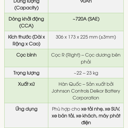
Dung lượng
90Ah
(Capacity)
Dòng khởi động
~720A (SAE)
(CCA)
Kích thước (Dài x
306 x 173 x 225 mm (±3mm)
Rộng x Cao)
Cọc bình
Cọc R (Right) – Cọc dương bên
phải
Trọng lượng
~22 – 23 kg
Xuất xứ
Hàn Quốc – Sản xuất bởi
Johnson Controls Delkor Battery
Corporation
Ứng dụng
Phù hợp cho
xe tải nhẹ, xe SUV,
xe bán tải, xe khách, máy phát
điện