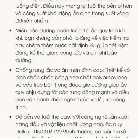
luồng điện. Điều này mang lại tuổi thọ bền bỉ hơn
và công suất khởi động ổn định trong suốt vòng
đời sản phẩm.
Miễn bảo dưỡng hoàn toàn: Là ắc quy khô kín
khí, bạn không cần phải lo lắng về việc kiểm tra
hay châm thêm nước cất định kỳ, giúp tiết kiệm
đáng kể thời gian, công sức và chi phí bảo
dưỡng.
Chống rung lắc và ăn mòn đỉnh cao: Thiết kế vỏ
bình chắc chắn bằng hợp chất polypropylene
và cấu trúc bên trong được gia cường giúp ắc
quy chịu đựng tốt các rung động mạnh và điều
kiện vận hành khắc nghiệt của xe tải, xe công
trình.
Độ bền và tuổi thọ cao: Với công nghệ sản xuất
hàng đầu và vật liệu chất lượng cao, ắc quy
Delkor 105D31R 12V-90ah thường có tuổi thọ sử