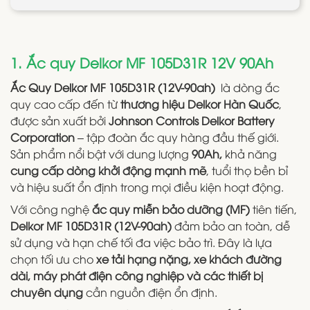
1. Ắc quy Delkor MF 105D31R 12V 90Ah
Ắc Quy Delkor MF 105D31R (12V-90ah)
là dòng ắc
quy cao cấp đến từ
thương hiệu Delkor Hàn Quốc
,
được sản xuất bởi
Johnson Controls Delkor Battery
Corporation
– tập đoàn ắc quy hàng đầu thế giới.
Sản phẩm nổi bật với dung lượng
90Ah,
khả năng
cung cấp dòng khởi động mạnh mẽ
, tuổi thọ bền bỉ
và hiệu suất ổn định trong mọi điều kiện hoạt động.
Với công nghệ
ắc quy miễn bảo dưỡng (MF)
tiên tiến,
Delkor MF 105D31R (12V-90ah)
đảm bảo an toàn, dễ
sử dụng và hạn chế tối đa việc bảo trì. Đây là lựa
chọn tối ưu cho
xe tải hạng nặng, xe khách đường
dài, máy phát điện công nghiệp và các thiết bị
chuyên dụng
cần nguồn điện ổn định.