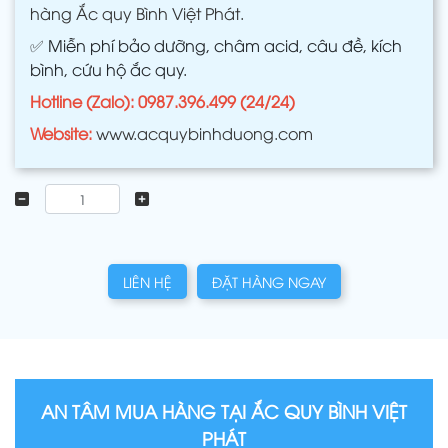
hàng Ắc quy Bình Việt Phát.
✅
Miễn phí bảo dưỡng, châm acid, câu đề, kích
bình, cứu hộ ắc quy.
Hotline (Zalo): 0987.396.499 (24/24)
Website:
www.acquybinhduong.com
LIÊN HỆ
ĐẶT HÀNG NGAY
AN TÂM MUA HÀNG TẠI ẮC QUY BÌNH VIỆT
PHÁT