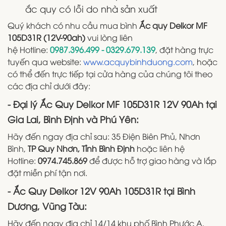
ắc quy có lỗi do nhà sản xuất
Quý khách có nhu cầu mua bình
Ắc quy Delkor MF
105D31R (12V-90ah)
vui lòng liên
hệ Hotline:
0987.396.499 - 0329.679.139
, đặt hàng trực
tuyến qua website:
www.acquybinhduong.com
, hoặc
có thể đến trực tiếp tại cửa hàng của chúng tôi theo
các địa chỉ dưới đây:
- Đại lý Ắc Quy Delkor MF 105D31R 12V 90Ah tại
Gia Lai, Bình Định và Phú Yên:
Hãy đến ngay địa chỉ sau: 35 Điện Biên Phủ, Nhơn
Bình,
TP Quy Nhơn, Tỉnh Bình Định
hoặc liên hệ
Hotline:
0974.745.869
để được hỗ trợ giao hàng và lắp
đặt miễn phí tận nơi.
- Ắc Quy Delkor 12V 90Ah 105D31R tại Bình
Dương, Vũng Tàu:
Hãy đến ngay địa chỉ 14/14 khu phố Bình Phước A,