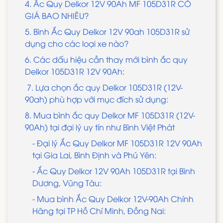
4. Ắc Quy Delkor 12V 90Ah MF 105D31R CÓ
GIÁ BAO NHIÊU?
5. Bình Ắc Quy Delkor 12V 90ah 105D31R sử
dụng cho các loại xe nào?
6. Các dấu hiệu cần thay mới bình ắc quy
Delkor 105D31R 12V 90Ah:
7. Lựa chọn ắc quy Delkor 105D31R (12V-
90ah) phù hợp với mục đích sử dụng:
8. Mua bình ắc quy Delkor MF 105D31R (12V-
90Ah) tại đại lý uy tín như Bình Việt Phát
- Đại lý Ắc Quy Delkor MF 105D31R 12V 90Ah
tại Gia Lai, Bình Định và Phú Yên:
- Ắc Quy Delkor 12V 90Ah 105D31R tại Bình
Dương, Vũng Tàu:
- Mua bình Ắc Quy Delkor 12V-90Ah Chính
Hãng tại TP Hồ Chí Minh, Đồng Nai: