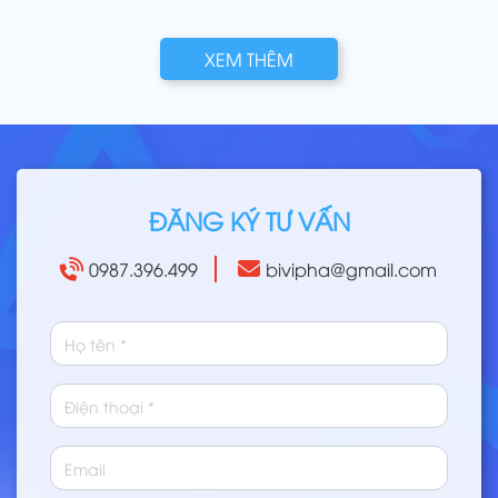
XEM THÊM
ĐĂNG KÝ TƯ VẤN
0987.396.499
bivipha@gmail.com