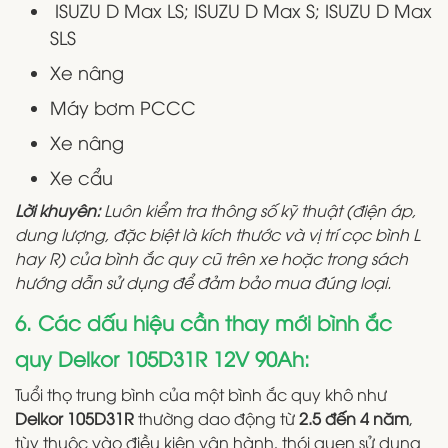
ISUZU D Max LS; ISUZU D Max S; ISUZU D Max
SLS
Xe nâng
Máy bơm PCCC
Xe nâng
Xe cẩu
Lời khuyên:
Luôn kiểm tra thông số kỹ thuật (điện áp,
dung lượng, đặc biệt là kích thước và vị trí cọc bình L
hay R) của bình ắc quy cũ trên xe hoặc trong sách
hướng dẫn sử dụng để đảm bảo mua đúng loại.
6. Các dấu hiệu cần thay mới bình ắc
quy Delkor 105D31R 12V 90Ah:
Tuổi thọ trung bình của một bình ắc quy khô như
Delkor 105D31R
thường dao động từ
2.5 đến 4 năm
,
tùy thuộc vào điều kiện vận hành, thói quen sử dụng