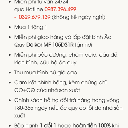
Miễn phí tư vấn 24/24
qua Hotline
0987.396.499
- 0329.679.139
(không kể ngày nghỉ)
Mua 1 tặng 1
Miễn phí giao hàng và lắp đặt bình Ắc
Quy
Delkor MF 105D31R
tận nơi
Miễn phí bảo dưỡng, châm acid, câu đề,
kích bình, cứu hộ ắc quy
Thu mua bình cũ giá cao
Cam kết chính hãng, kèm chứng chỉ
CO+CQ của nhà sản xuất
Chính sách hỗ trợ đổi trả hàng trong vòng
180-365 ngày nếu ắc quy có lỗi do nhà sản
xuất
Bảo hành
1 đổi 1
hoặc
hoàn tiền 100%
khi