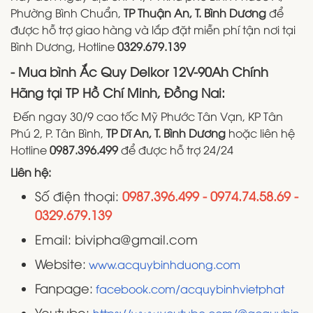
Phường Bình Chuẩn,
TP Thuận An, T. Bình Dương
để
được hỗ trợ giao hàng và lắp đặt miễn phí tận nơi tại
Bình Dương, Hotline
0329.679.139
- Mua bình Ắc Quy Delkor 12V-90Ah Chính
Hãng tại TP Hồ Chí Minh, Đồng Nai:
Đến ngay 30/9 cao tốc Mỹ Phước Tân Vạn, KP Tân
Phú 2, P. Tân Bình,
TP Dĩ An, T. Bình Dương
hoặc liên hệ
Hotline
0987.396.499
để được hỗ trợ 24/24
Liên hệ:
Số điện thoại:
0987.396.499 - 0974.74.58.69 -
0329.679.139
Email: bivipha@gmail.com
Website:
www.acquybinhduong.com
Fanpage:
facebook.com/acquybinhvietphat
Youtube: