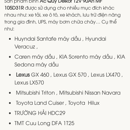
Sản phẩm bình
Ắc Quy Delkor 12V 90Ah MF
105D31R
được sử dụng cho nhiều mục đích khác
nhau như: xe tải, xe ô tô, xe khách, lưu trữ điện năng
trong gia đình, UPS, máy bơm chữa cháy… Cụ thể
như:
Huyndai Santafe máy dầu , Hyundai
Veracuz ,
Caren máy dầu , KIA Sorento máy dầu , KIA
Sedona máy dầu
Lexus
GX 460 , Lexus GX 570 , Lexus LX470 ,
Lexus LX570
Mitsubishi Triton , Mitsubishi Nissan Navara
Toyota Land Cuiser , Toyota Hilux
TRƯỜNG HẢI HDC29
TMT Cuu Long DFA 1T25