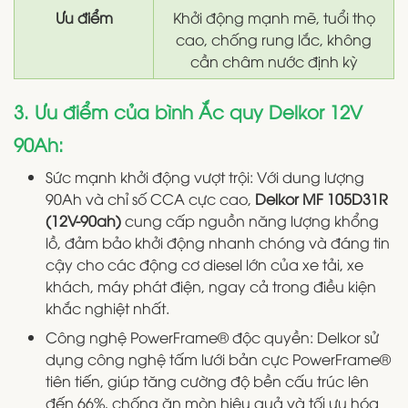
Ưu điểm
Khởi động mạnh mẽ, tuổi thọ
cao, chống rung lắc, không
cần châm nước định kỳ
3. Ưu điểm của bình Ắc quy Delkor 12V
90Ah:
Sức mạnh khởi động vượt trội: Với dung lượng
90Ah và chỉ số CCA cực cao,
Delkor MF 105D31R
(12V-90ah)
cung cấp nguồn năng lượng khổng
lồ, đảm bảo khởi động nhanh chóng và đáng tin
cậy cho các động cơ diesel lớn của xe tải, xe
khách, máy phát điện, ngay cả trong điều kiện
khắc nghiệt nhất.
Công nghệ PowerFrame® độc quyền: Delkor sử
dụng công nghệ tấm lưới bản cực PowerFrame®
tiên tiến, giúp tăng cường độ bền cấu trúc lên
đến 66%, chống ăn mòn hiệu quả và tối ưu hóa