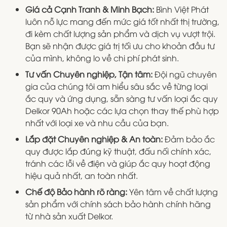
Giá cả Cạnh Tranh & Minh Bạch:
Bình Việt Phát
luôn nỗ lực mang đến mức giá tốt nhất thị trường,
đi kèm chất lượng sản phẩm và dịch vụ vượt trội.
Bạn sẽ nhận được giá trị tối ưu cho khoản đầu tư
của mình, không lo về chi phí phát sinh.
Tư vấn Chuyên nghiệp, Tận tâm:
Đội ngũ chuyên
gia của chúng tôi am hiểu sâu sắc về từng loại
ắc quy và ứng dụng, sẵn sàng tư vấn loại ắc quy
Delkor 90Ah hoặc các lựa chọn thay thế phù hợp
nhất với loại xe và nhu cầu của bạn.
Lắp đặt Chuyên nghiệp & An toàn:
Đảm bảo ắc
quy được lắp đúng kỹ thuật, đấu nối chính xác,
tránh các lỗi về điện và giúp ắc quy hoạt động
hiệu quả nhất, an toàn nhất.
Chế độ Bảo hành rõ ràng:
Yên tâm về chất lượng
sản phẩm với chính sách bảo hành chính hãng
từ nhà sản xuất Delkor.