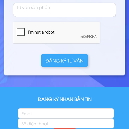
ĐĂNG KÝ TƯ VẤN
ĐĂNG KÝ NHẬN BẢN TIN