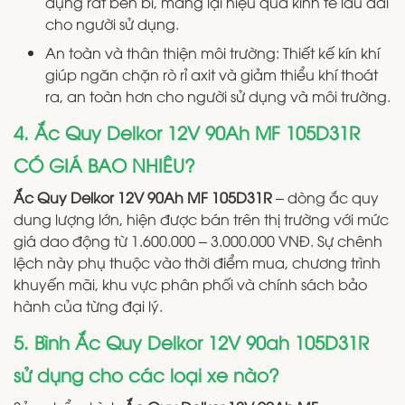
dụng rất bền bỉ, mang lại hiệu quả kinh tế lâu dài
cho người sử dụng.
An toàn và thân thiện môi trường: Thiết kế kín khí
giúp ngăn chặn rò rỉ axit và giảm thiểu khí thoát
ra, an toàn hơn cho người sử dụng và môi trường.
4. Ắc Quy Delkor 12V 90Ah MF 105D31R
CÓ GIÁ BAO NHIÊU?
Ắc Quy Delkor 12V 90Ah MF 105D31R
– dòng ắc quy
dung lượng lớn, hiện được bán trên thị trường với mức
giá dao động từ 1.600.000 – 3.000.000 VNĐ. Sự chênh
lệch này phụ thuộc vào thời điểm mua, chương trình
khuyến mãi, khu vực phân phối và chính sách bảo
hành của từng đại lý.
5. Bình Ắc Quy Delkor 12V 90ah 105D31R
sử dụng cho các loại xe nào?