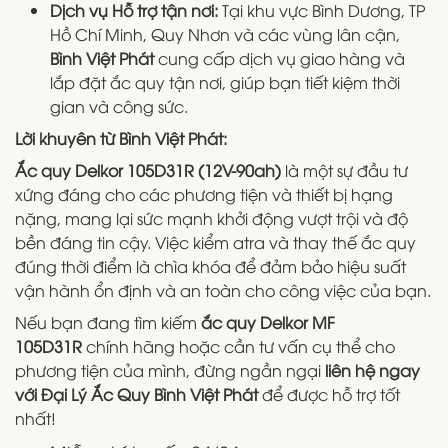
Dịch vụ Hỗ trợ tận nơi:
Tại khu vực Bình Dương, TP
Hồ Chí Minh, Quy Nhơn và các vùng lân cận,
Bình Việt Phát
cung cấp dịch vụ giao hàng và
lắp đặt ắc quy tận nơi, giúp bạn tiết kiệm thời
gian và công sức.
Lời khuyên từ Bình Việt Phát:
Ắc quy Delkor 105D31R (12V-90ah)
là một sự đầu tư
xứng đáng cho các phương tiện và thiết bị hạng
nặng, mang lại sức mạnh khởi động vượt trội và độ
bền đáng tin cậy. Việc kiểm atra và thay thế ắc quy
đúng thời điểm là chìa khóa để đảm bảo hiệu suất
vận hành ổn định và an toàn cho công việc của bạn.
Nếu bạn đang tìm kiếm
ắc quy Delkor MF
105D31R
chính hãng hoặc cần tư vấn cụ thể cho
phương tiện của mình, đừng ngần ngại
liên hệ ngay
với Đại Lý Ắc Quy Bình Việt Phát
để được hỗ trợ tốt
nhất!