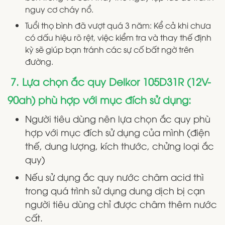
nguy cơ cháy nổ.
Tuổi thọ bình đã vượt quá 3 năm: Kể cả khi chưa
có dấu hiệu rõ rệt, việc kiểm tra và thay thế định
kỳ sẽ giúp bạn tránh các sự cố bất ngờ trên
đường.
7. Lựa chọn ắc quy Delkor 105D31R (12V-
90ah) phù hợp với mục đích sử dụng:
Người tiêu dùng nên lựa chọn ắc quy phù
hợp với mục đích sử dụng của mình (điện
thế, dung lượng, kích thước, chửng loại ắc
quy)
Nếu sử dụng ắc quy nước châm acid thì
trong quá trình sử dụng dung dịch bị cạn
người tiêu dùng chỉ được châm thêm nước
cất.