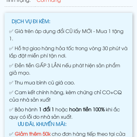
DỊCH VỤ ĐI KÈM:
✅
Giá trên áp dụng đổi CŨ lấy MỚI - Mua 1 tặng
1.
✅
Hỗ trợ giao hàng hỏa tốc trong vòng 30 phút và
lắp đặt miễn phí tận nơi.
✅
Đền tiền GẤP 3 LẦN nếu phát hiện sản phẩm
giả mạo.
✅
Thu mua bình cũ giá cao.
✅
Cam kết chính hãng, kèm chứng chỉ CO+CQ
của nhà sản xuất
✅
Bảo hành
1 đổi 1
hoặc
hoàn tiền 100%
khi ắc
quy có lỗi do nhà sản xuất.
ƯU ĐÃI, KHUYẾN MÃI:
✅
Giảm thêm 50k
cho đơn hàng tiếp theo tại cửa