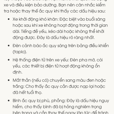
xe và điều kiện bảo dưỡng. Bạn nên cân nhắc kiểm
tra hoặc thay thế ắc quy khi thấy các dấu hiệu sau:
Xe khởi động khó khăn: Đặc biệt vào buổi sáng
hoặc sau khi xe không hoạt động trong thời gian
dài. Tiếng đề yếu, kéo dài hoặc không thể khởi
động được. Đây là dấu hiệu rõ ràng nhất.
Đèn cảnh báo ắc quy sáng trên bảng điều khiển
(taplo).
Hệ thống điện tử trên xe yếu: Đèn pha mờ, còi
yếu, các thiết bị điện tử hoạt động không ổn
định.
Mắt thần (nếu có) chuyển sang màu đen hoặc
trắng: Cho thấy ắc quy cần được nạp lại hoặc
đã hết tuổi thọ.
Bình ắc quy bị phù, phồng: Đây là dấu hiệu nguy
hiểm, cho thấy bình đã bị hỏng nghiêm trọng
bên trong và cần thay thế ngay lập tức để tránh