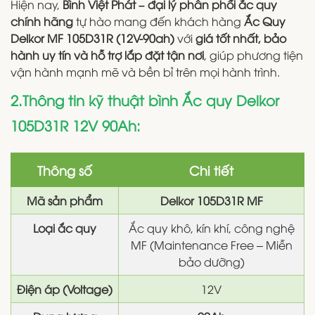
Hiện nay,
Bình Việt Phát – đại lý phân phối ắc quy
chính hãng
tự hào mang đến khách hàng
Ắc Quy
Delkor MF 105D31R (12V-90ah)
với
giá tốt nhất, bảo
hành uy tín và hỗ trợ lắp đặt tận nơi
, giúp phương tiện
vận hành mạnh mẽ và bền bỉ trên mọi hành trình.
2.Thông tin kỹ thuật bình Ắc quy Delkor
105D31R 12V 90Ah:
Thông số
Chi tiết
Mã sản phẩm
Delkor 105D31R MF
Loại ắc quy
Ắc quy khô, kín khí, công nghệ
MF (Maintenance Free – Miễn
bảo dưỡng)
Điện áp (Voltage)
12V