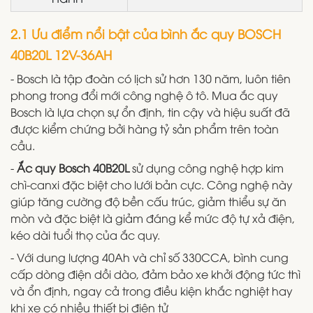
2.1 Ưu điểm nổi bật của bình ắc quy BOSCH
40B20L 12V-36AH
- Bosch là tập đoàn có lịch sử hơn 130 năm, luôn tiên
phong trong đổi mới công nghệ ô tô. Mua ắc quy
Bosch là lựa chọn sự ổn định, tin cậy và hiệu suất đã
được kiểm chứng bởi hàng tỷ sản phẩm trên toàn
cầu.
-
Ắc quy Bosch 40B20L
sử dụng công nghệ hợp kim
chì-canxi đặc biệt cho lưới bản cực. Công nghệ này
giúp tăng cường độ bền cấu trúc, giảm thiểu sự ăn
mòn và đặc biệt là giảm đáng kể mức độ tự xả điện,
kéo dài tuổi thọ của ắc quy.
- Với dung lượng 40Ah và chỉ số 330CCA, bình cung
cấp dòng điện dồi dào, đảm bảo xe khởi động tức thì
và ổn định, ngay cả trong điều kiện khắc nghiệt hay
khi xe có nhiều thiết bị điện tử