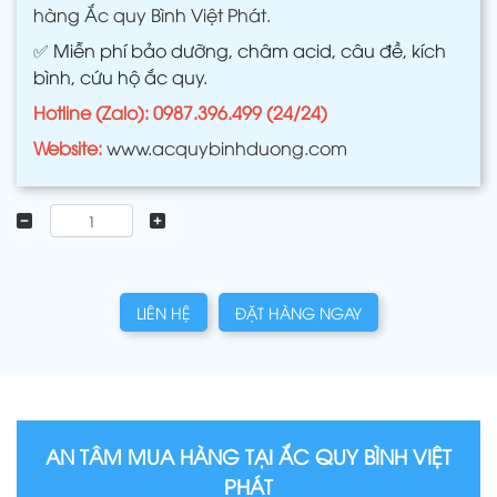
hàng Ắc quy Bình Việt Phát.
✅
Miễn phí bảo dưỡng, châm acid, câu đề, kích
bình, cứu hộ ắc quy.
Hotline (Zalo): 0987.396.499 (24/24)
Website:
www.acquybinhduong.com
LIÊN HỆ
ĐẶT HÀNG NGAY
AN TÂM MUA HÀNG TẠI ẮC QUY BÌNH VIỆT
PHÁT