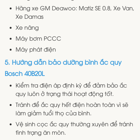
Hãng xe GM Deawoo: Matiz SE 0.8, Xe Van,
Xe Damas
Xe nâng
Máy bơm PCCC
Máy phát điện
5. Hướng dẫn bảo dưỡng bình ắc quy
Bosch 40B20L
Kiểm tra điện áp định kỳ để đảm bảo ắc
quy luôn ở trạng thái hoạt động tốt.
Tránh để ắc quy hết điện hoàn toàn vì sẽ
làm giảm tuổi thọ của bình.
Vệ sinh cọc ắc quy thường xuyên để tránh
tình trạng ăn mòn.