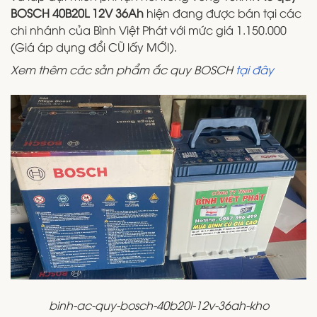
BOSCH 40B20L 12V 36Ah
hiện đang được bán tại các
chi nhánh của Bình Việt Phát với mức giá 1.150.000
(Giá áp dụng đổi CŨ lấy MỚI).
Xem thêm các sản phẩm ắc quy BOSCH
tại đây
binh-ac-quy-bosch-40b20l-12v-36ah-kho