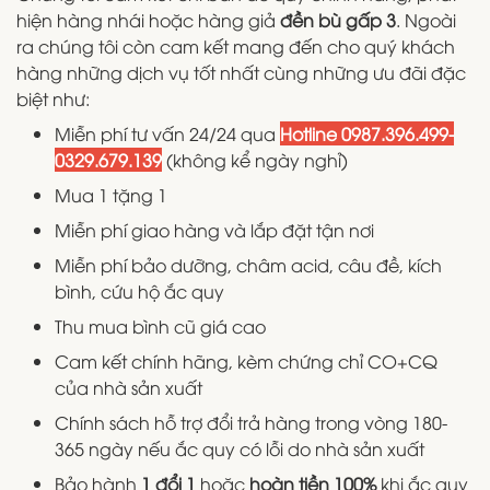
hiện hàng nhái hoặc hàng giả
đền bù gấp 3
. Ngoài
ra chúng tôi còn cam kết mang đến cho quý khách
hàng những dịch vụ tốt nhất cùng những ưu đãi đặc
biệt như:
Miễn phí tư vấn 24/24 qua
Hotline
0987.396.499-
0329.679.139
(không kể ngày nghỉ)
Mua 1 tặng 1
Miễn phí giao hàng và lắp đặt tận nơi
Miễn phí bảo dưỡng, châm acid, câu đề, kích
bình, cứu hộ ắc quy
Thu mua bình cũ giá cao
Cam kết chính hãng, kèm chứng chỉ CO+CQ
của nhà sản xuất
Chính sách hỗ trợ đổi trả hàng trong vòng 180-
365 ngày nếu ắc quy có lỗi do nhà sản xuất
Bảo hành
1 đổi 1
hoặc
hoàn tiền 100%
khi ắc quy