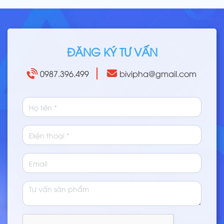
ĐĂNG KÝ TƯ VẤN
0987.396.499
bivipha@gmail.com