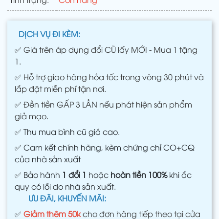
DỊCH VỤ ĐI KÈM:
✅
Giá trên áp dụng đổi CŨ lấy MỚI - Mua 1 tặng
1.
✅
Hỗ trợ giao hàng hỏa tốc trong vòng 30 phút và
lắp đặt miễn phí tận nơi.
✅
Đền tiền GẤP 3 LẦN nếu phát hiện sản phẩm
giả mạo.
✅
Thu mua bình cũ giá cao.
✅
Cam kết chính hãng, kèm chứng chỉ CO+CQ
của nhà sản xuất
✅
Bảo hành
1 đổi 1
hoặc
hoàn tiền 100%
khi ắc
quy có lỗi do nhà sản xuất.
ƯU ĐÃI, KHUYẾN MÃI:
✅
Giảm thêm 50k
cho đơn hàng tiếp theo tại cửa