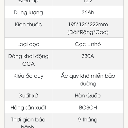
Dung lượng
36Ah
Kích thước
195*126*222mm
(Dài*Rộng*Cao)
Loại cọc
Cọc L nhỏ
Dòng khởi động
330A
CCA
Kiểu ắc quy
Ắc quy khô miễn bảo
dưỡng
Xuất xứ
Hàn Quốc
Hãng sản xuất
BOSCH
Thời gian bảo
9 tháng
hành