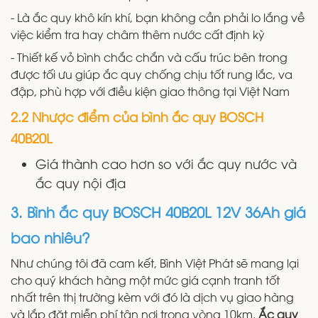
- Là ắc quy khô kín khí, bạn không cần phải lo lắng về
việc kiểm tra hay châm thêm nước cất định kỳ
- Thiết kế vỏ bình chắc chắn và cấu trúc bên trong
được tối ưu giúp ắc quy chống chịu tốt rung lắc, va
đập, phù hợp với điều kiện giao thông tại Việt Nam
2.2 Nhược điểm của bình ắc quy BOSCH
40B20L
Giá thành cao hơn so với ắc quy nước và
ắc quy nội địa
3. Bình ắc quy BOSCH 40B20L 12V 36Ah giá
bao nhiêu?
Như chúng tôi đã cam kết, Bình Việt Phát sẽ mang lại
cho quý khách hàng một mức giá cạnh tranh tốt
nhất trên thị trường kèm với đó là dịch vụ giao hàng
và lắp đặt miễn phí tận nơi trong vòng 10km.
Ắc quy