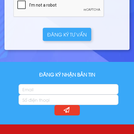
ĐĂNG KÝ TƯ VẤN
ĐĂNG KÝ NHẬN BẢN TIN