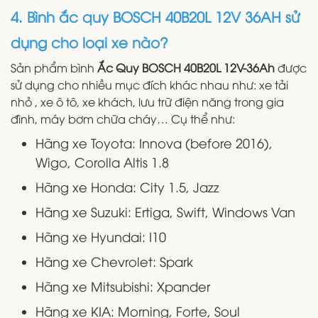
4. Bình ắc quy BOSCH 40B20L 12V 36AH sử
dụng cho loại xe nào?
Sản phẩm bình
Ắc Quy BOSCH 40B20L 12V-36Ah
được
sử dụng cho nhiều mục đích khác nhau như: xe tải
nhỏ , xe ô tô, xe khách, lưu trữ điện năng trong gia
đình, máy bơm chữa cháy… Cụ thể như:
Hãng xe Toyota: Innova (before 2016),
Wigo, Corolla Altis 1.8
Hãng xe Honda: City 1.5, Jazz
Hãng xe Suzuki: Ertiga, Swift, Windows Van
Hãng xe Hyundai: I10
Hãng xe Chevrolet: Spark
Hãng xe Mitsubishi: Xpander
Hãng xe KIA: Morning, Forte, Soul