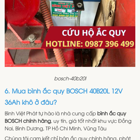
bosch-40b20l
6. Mua bình ắc quy BOSCH 40B20L 12V
36Ah khô ở đâu?
Bình Việt Phát tự hào là nhà cung cấp
bình ắc quy
BOSCH chính hãng
, uy tín, giá tốt nhất khu vực Đồng
Nai, Bình Dương, TP Hồ Chi Minh, Vũng Tàu
Chúng tôi cam kết chỉ bán ắc quy chính hãng, phát