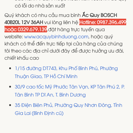
có lỗi do nhà sản xuất
Quý khách có nhu cầu mua bình
Ắc Quy BOSCH
40B20L 12V 36AH
vui lòng liên hệ
Hotline: 0987.396.499
hoặc 0329.679.139
,đặt hàng trực tuyến qua
website:
www.acquybinhduong.com
, hoặc quý
khách có thể đến trực tiếp tại cửa hàng của chúng
tôi theo các địa chỉ dưới đây để được hưởng ưu đãi,
chiết khấu cao
1/15 đường DT743, Khu Phố Bình Phú, Phường
Thuận Giao, TP Hồ Chí Minh
30/9 cao tốc Mỹ Phước Tân Vạn, KP Tân Phú 2, P.
Tân Bình TP Dĩ An, T. Bình Dương
35 Điện Biên Phủ, Phường Quy Nhơn Đông, Tỉnh
Gia Lai (Bình Định cũ)