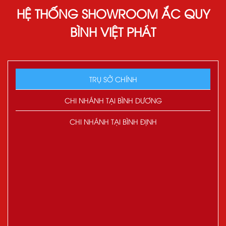
HỆ THỐNG SHOWROOM ẮC QUY
BÌNH VIỆT PHÁT
TRỤ SỞ CHÍNH
CHI NHÁNH TẠI BÌNH DƯƠNG
CHI NHÁNH TẠI BÌNH ĐỊNH