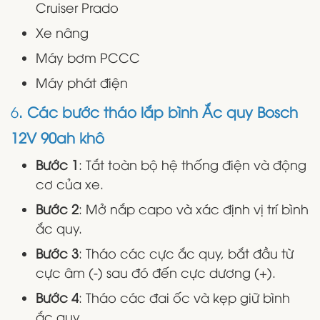
Cruiser Prado
Xe nâng
Máy bơm PCCC
Máy phát điện
​​6
. Các bước tháo lắp bình Ắc quy Bosch
12V 90ah khô
Bước 1
: Tắt toàn bộ hệ thống điện và động
cơ của xe.
Bước 2
: Mở nắp capo và xác định vị trí bình
ắc quy.
Bước 3
: Tháo các cực ắc quy, bắt đầu từ
cực âm (-) sau đó đến cực dương (+).
Bước 4
: Tháo các đai ốc và kẹp giữ bình
ắc quy.