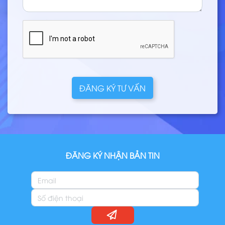
ĐĂNG KÝ TƯ VẤN
ĐĂNG KÝ NHẬN BẢN TIN