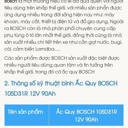
Bosch
là một thương hiệu có lẽ đã quá quen với người
tiêu dùng trên khắp thế giới, với nhiều sản phẩn được
ứng dụng nhiều trong đời sống hiện nay như: máy
khoan, máy cắt, thiết bị điện tử và đồ gia dụng, Ngoài
ra BOSCH còn là nhà phân phối chuyên cung cấp
phụ tùng ô tô lớn nhất thế giới, đồng thời cũng là nhà
sản xuất nhiều chi tiết trên xe như cần gạt nước, bugi,
còi, cảm biến Lamdba.....
Các sản phẩm được BOSCH sản xuất đặc biệt được
nhiều người tiêu dùng quan tâm và tin tưởng trên
khắp thế giới, trong đó có ắc quy BOSCH
2. Thông số kỹ thuật bình Ắc Quy BOSCH
105D31R 12V 90Ah
Tên sản phẩm
Ắc Quy BOSCH 105D31R
12V 90Ah