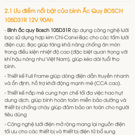
2.1 Ưu điểm nổi bật của bình Ắc Quy BOSCH
105D31R 12V 90Ah
-
Bình ắc quy Bosch 105D31R
áp dụng công nghệ lưới
bạc sử dụng hợp kim Chì-Canxi-Bạc cho các tấm lưới
điện cực. Bạc giúp tăng khả năng chống ăn mòn
trong điều kiện nhiệt độ cao (đặc biệt quan trọng với
khí hậu nóng như Việt Nam), giúp kéo dài tuổi thọ
bình.
- Thiết kế Full Frame giúp dòng điện dẫn truyền nhanh
và ổn định, hỗ trợ khởi động mạnh mẽ (CCA cao).
- Thiết kế nắp mê cung hạn chế tối đa việc hao hụt
dung dịch, giúp bình hoàn toàn miễn bảo dưỡng và
thiết bị chống cháy giúp đảm bảo an toàn cho người
tiêu dùng
- Công nghệ lưới điện mở rộng mang lại nguồn điện
tối ưu cho các thiết bị và thiết bị điện tử bổ sung