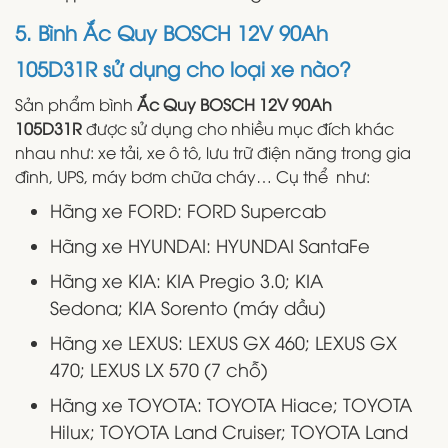
5. Bình Ắc Quy BOSCH 12V 90Ah
105D31R sử dụng cho loại xe nào?
Sản phẩm bình
Ắc Quy BOSCH 12V 90Ah
105D31R
được sử dụng cho nhiều mục đích khác
nhau như: xe tải, xe ô tô, lưu trữ điện năng trong gia
đình, UPS, máy bơm chữa cháy… Cụ thể như:
Hãng xe FORD: FORD Supercab
Hãng xe HYUNDAI: HYUNDAI SantaFe
Hãng xe KIA: KIA Pregio 3.0; KIA
Sedona; KIA Sorento (máy dầu)
Hãng xe LEXUS: LEXUS GX 460; LEXUS GX
470; LEXUS LX 570 (7 chỗ)
Hãng xe TOYOTA: TOYOTA Hiace; TOYOTA
Hilux; TOYOTA Land Cruiser; TOYOTA Land