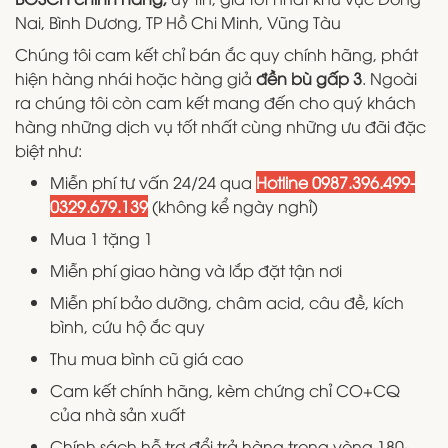
Nai, Bình Dương, TP Hồ Chi Minh, Vũng Tàu
Chúng tôi cam kết chỉ bán ắc quy chính hãng, phát
hiện hàng nhái hoặc hàng giả
đền bù gấp 3
. Ngoài
ra chúng tôi còn cam kết mang đến cho quý khách
hàng những dịch vụ tốt nhất cùng những ưu đãi đặc
biệt như:
Miễn phí tư vấn 24/24 qua
Hotline
0987.396.499-
0329.679.139
(không kể ngày nghỉ)
Mua 1 tặng 1
Miễn phí giao hàng và lắp đặt tận nơi
Miễn phí bảo dưỡng, châm acid, câu đề, kích
bình, cứu hộ ắc quy
Thu mua bình cũ giá cao
Cam kết chính hãng, kèm chứng chỉ CO+CQ
của nhà sản xuất
Chính sách hỗ trợ đổi trả hàng trong vòng 180-