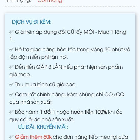
DỊCH VỤ ĐI KÈM:
✅
Giá trên áp dụng đổi CŨ lấy MỚI - Mua 1 tặng
1.
✅
Hỗ trợ giao hàng hỏa tốc trong vòng 30 phút và
lắp đặt miễn phí tận nơi.
✅
Đền tiền GẤP 3 LẦN nếu phát hiện sản phẩm
giả mạo.
✅
Thu mua bình cũ giá cao.
✅
Cam kết chính hãng, kèm chứng chỉ CO+CQ
của nhà sản xuất
✅
Bảo hành
1 đổi 1
hoặc
hoàn tiền 100%
khi ắc
quy có lỗi do nhà sản xuất.
ƯU ĐÃI, KHUYẾN MÃI:
✅
Giảm thêm 50k
cho đơn hàng tiếp theo tại cửa