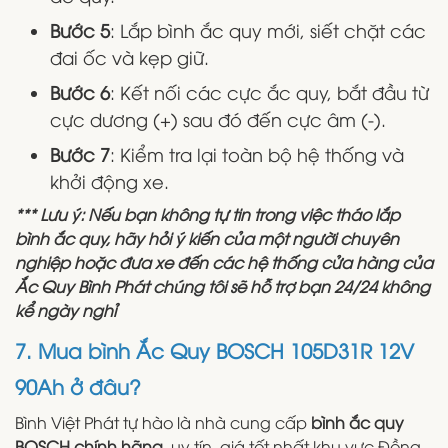
Bước 5
: Lắp bình ắc quy mới, siết chặt các
đai ốc và kẹp giữ.
Bước 6
: Kết nối các cực ắc quy, bắt đầu từ
cực dương (+) sau đó đến cực âm (-).
Bước 7
: Kiểm tra lại toàn bộ hệ thống và
khởi động xe.
*** Lưu ý: Nếu bạn không tự tin trong việc tháo lắp
bình ắc quy, hãy hỏi ý kiến của một người chuyên
nghiệp hoặc đưa xe đến các hệ thống cửa hàng của
Ắc Quy Bình Phát chúng tôi sẽ hỗ trợ bạn 24/24 không
kể ngày nghỉ
7. Mua bình Ắc Quy BOSCH 105D31R 12V
90Ah ở đâu?
Bình Việt Phát tự hào là nhà cung cấp
bình ắc quy
BOSCH chính hãng,
uy tín, giá tốt nhất khu vực Đồng