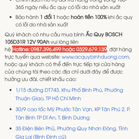
365 ngày nếu ắc quy có lỗi do nhà sản xuất
Bảo hành
1 đổi 1
hoặc
hoàn tiền 100%
khi ắc quy
có lỗi do nhà sản xuất
Quý khách có nhu cầu mua bình
Ắc Quy BOSCH
105D31R 12V 90Ah
vui lòng liên
hệ
Hotline: 0987.396.499 hoặc 0329.679.139
, đặt hàng
trực tuyến qua website:
www.acquybinhduong.com
,
hoặc quý khách có thể đến trực tiếp tại cửa hàng
của chúng tôi theo các địa chỉ dưới đây để được
hưởng ưu đãi, chiết khấu cao:
1/15 đường DT743, Khu Phố Bình Phú, Phường
Thuận Giao, TP Hồ Chí Minh
30/9 cao tốc Mỹ Phước Tân Vạn, KP Tân Phú 2, P.
Tân Bình TP Dĩ An, T. Bình Dương
35 Điện Biên Phủ, Phường Quy Nhơn Đông, Tỉnh
Gia Lai (Bình Định cũ)