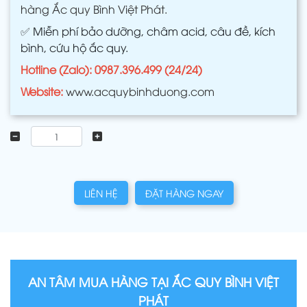
hàng Ắc quy Bình Việt Phát.
✅
Miễn phí bảo dưỡng, châm acid, câu đề, kích
bình, cứu hộ ắc quy.
Hotline (Zalo): 0987.396.499 (24/24)
Website:
www.acquybinhduong.com
LIÊN HỆ
ĐẶT HÀNG NGAY
AN TÂM MUA HÀNG TẠI ẮC QUY BÌNH VIỆT
PHÁT