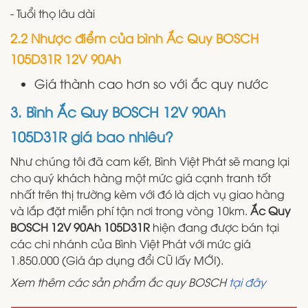
- Tuổi thọ lâu dài
2.2 Nhược điểm của bình Ắc Quy BOSCH
105D31R 12V 90Ah
Giá thành cao hơn so với ắc quy nước
3. Bình Ắc Quy BOSCH 12V 90Ah
105D31R giá bao nhiêu?
Như chúng tôi đã cam kết, Bình Việt Phát sẽ mang lại
cho quý khách hàng một mức giá cạnh tranh tốt
nhất trên thị trường kèm với đó là dịch vụ giao hàng
và lắp đặt miễn phí tận nơi trong vòng 10km.
Ắc Quy
BOSCH 12V 90Ah 105D31R
hiện đang được bán tại
các chi nhánh của Bình Việt Phát với mức giá
1.850.000 (Giá áp dụng đổi CŨ lấy MỚI).
Xem thêm các sản phẩm ắc quy BOSCH
tại đây