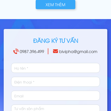
XEM THÊM
ĐĂNG KÝ TƯ VẤN
0987.396.499
bivipha@gmail.com