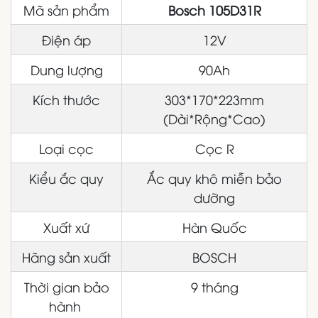
Mã sản phẩm
Bosch 105D31R
Điện áp
12V
Dung lượng
90Ah
Kích thước
303*170*223mm
(Dài*Rộng*Cao)
Loại cọc
Cọc R
Kiểu ắc quy
Ắc quy khô miễn bảo
dưỡng
Xuất xứ
Hàn Quốc
Hãng sản xuất
BOSCH
Thời gian bảo
9 tháng
hành