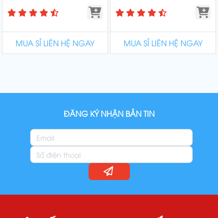
MUA SỈ LIÊN HỆ NGAY
MUA SỈ LIÊN HỆ NGAY
ĐĂNG KÝ NHẬN BẢN TIN