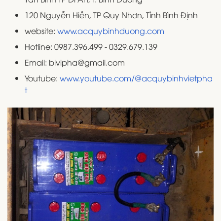
120 Nguyễn Hiền, TP Quy Nhơn, Tỉnh Bình Định
website:
www.acquybinhduong.com
Hotline: 0987.396.499 - 0329.679.139
Email: bivipha@gmail.com
Youtube:
www.youtube.com/@acquybinhvietpha
t