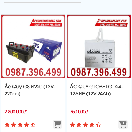
tay khách hàng!
huống hoảng
Việc tự câu
Dù nắng hay
loạn này, 90% tài
bình (jump-start)
mưa, chỉ cần xế
xế sẽ nghĩ ngay
nếu làm sai
cưng của các
đến việc "xe hết
thao tác có thể
bác cần "tiếp
bình" và vội
dẫn đến chập
năng lượng",
vàng gọi thợ
cháy hộp cầu
Bình Việt Phát
thay ắc quy
chì, hỏng hộp
luôn
mới. Tuy nhiên,
đen (ECU) với
thủ phạm khiến
chi phí sửa chữa
xe nằm đường
lên tới hàng
có thể rơi vào 1
chục triệu
trong 3 trường
đồng. Trong bài
hợp: Bình ắc
viết này, chuyên
Ắc Quy GS N220 (12V-
ẮC QUY GLOBE LGD24-
quy hỏng, Máy
gia từ
220ah)
12ANE (12V-24Ah)
phát điện
(Dynamo) chết,
hoặc
2.800.000đ
750.000đ