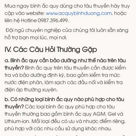
Mua ngay bình ắc quy dùng cho tàu thuyền hãy truy
cập vào website:
www.acquybinhduong.com
, hoặc
liên hệ Hotline 0987.396.499.
Đội ngũ chuyên nghiệp của chúng tôi luôn sẵn sàng
hỗ trợ bạn mọi lúc, mọi nơi.
IV. Các Câu Hỏi Thường Gặp
a. Bình ắc quy cần bảo dưỡng như thế nào trên tàu
thuyền?
Bình ắc quy trên tàu thuyền cần được kiểm
tra và bảo dưỡng định kỳ, bao gồm kiểm tra mức
nước điện phân, làm sạch các đầu nối và kiểm tra
điện áp thường xuyên.
b. Có những loại bình ắc quy nào phù hợp cho tàu
thuyền?
Các loại bình ắc quy phù hợp cho tàu
thuyền thường bao gồm bình ắc quy AGM, Gel và
Lithium-ion. Mỗi loại đều có ưu và nhược điểm riêng,
phù hợp với các nhu cầu sử dụng khác nhau.