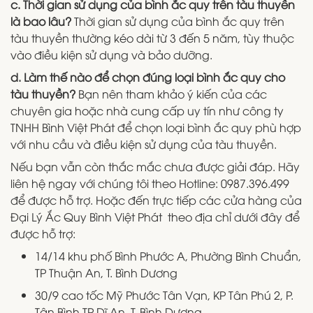
c. Thời gian sử dụng của bình ắc quy trên tàu thuyền
là bao lâu?
Thời gian sử dụng của bình ắc quy trên
tàu thuyền thường kéo dài từ 3 đến 5 năm, tùy thuộc
vào điều kiện sử dụng và bảo dưỡng.
d. Làm thế nào để chọn đúng loại bình ắc quy cho
tàu thuyền?
Bạn nên tham khảo ý kiến của các
chuyên gia hoặc nhà cung cấp uy tín như công ty
TNHH Bình Việt Phát để chọn loại bình ắc quy phù hợp
với nhu cầu và điều kiện sử dụng của tàu thuyền.
Nếu bạn vẫn còn thắc mắc chưa được giải đáp. Hãy
liên hệ ngay với chúng tôi theo Hotline: 0987.396.499
để được hỗ trợ. Hoặc đến trực tiếp các cửa hàng của
Đại Lý Ắc Quy Bình Việt Phát theo địa chỉ dưới đây để
được hỗ trợ:
14/14 khu phố Bình Phước A, Phường Bình Chuẩn,
TP Thuận An, T. Bình Dương
30/9 cao tốc Mỹ Phước Tân Vạn, KP Tân Phú 2, P.
Tân Bình TP Dĩ An, T. Bình Dương