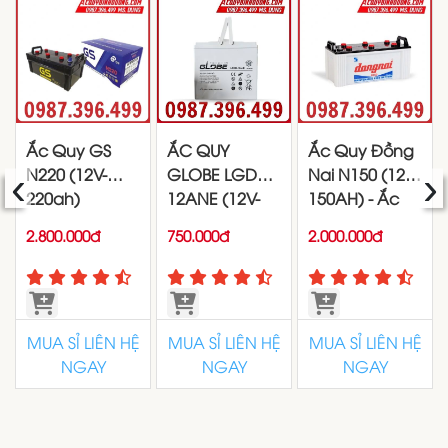
Ắc Quy GS
ẮC QUY
Ắc Quy Đồng
‹
›
N220 (12V-
GLOBE LGD24-
Nai N150 (12V-
220ah)
12ANE (12V-
150AH) - Ắc
24Ah)
quy Đồng Nai
2.800.000đ
750.000đ
2.000.000đ
150ah - 12V
MUA SỈ LIÊN HỆ
MUA SỈ LIÊN HỆ
MUA SỈ LIÊN HỆ
NGAY
NGAY
NGAY