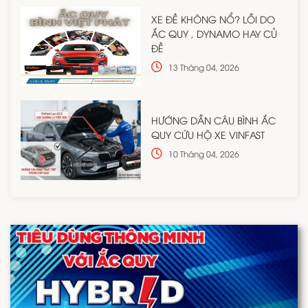
XE ĐỀ KHÔNG NỔ? LỖI DO
ẮC QUY , DYNAMO HAY CỦ
ĐỀ
13 Tháng 04, 2026
HƯỚNG DẪN CÂU BÌNH ẮC
QUY CỨU HỘ XE VINFAST
10 Tháng 04, 2026