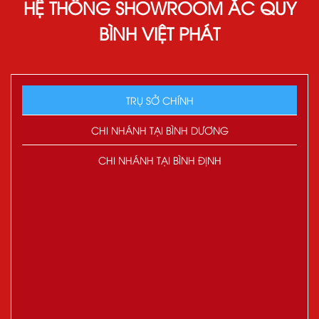
HỆ THỐNG SHOWROOM ẮC QUY
BÌNH VIỆT PHÁT
TRỤ SỞ CHÍNH
CHI NHÁNH TẠI BÌNH DƯƠNG
CHI NHÁNH TẠI BÌNH ĐỊNH