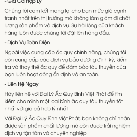
- Giá Cả Hợp Lý
Chúng tôi cam kết mang lại cho bạn mức giá cạnh
tranh nhất trên thị trường mà không làm giảm đi chất
lượng sản phẩm và dịch vụ. Sự hài lòng của khách
hàng luôn được chúng tôi đặt lên hàng đầu.
- Dịch Vụ Toàn Diện
Ngoài việc cung cấp ắc quy chính hãng, chúng tôi
còn cung cấp các dịch vụ bảo dưỡng định kỳ, kiểm
tra và thay thế ắc quy để đảm bảo tàu thuyền của
bạn luôn hoạt động ổn định và an toàn.
-
Liên Hệ Ngay
Hãy liên hệ với Đại Lý Ắc Quy Bình Việt Phát để tìm
kiếm cho mình một loại bình ắc quy tàu thuyền tốt
nhất với giá cả hợp lý nhất
Với Đại Lý Ắc Quy Bình Việt Phát, bạn không chỉ nhận
được sản phẩm chất lượng mà còn được trải nghiệm
dịch vụ tận tâm và chuyên nghiệp