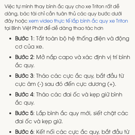
Việc tự mình thay bình ắc quy cho xe Triton rất dễ
dàng, bác tài chỉ cần tuân thủ các quy bước dưới
đây hoặc
xem video thực tế lắp bình ắc quy xe Triton
tại Bình Việt Phát để dễ dàng thao tác hơn
Bước 1
: Tắt toàn bộ hệ thống điện và động
cơ của xe.
Bước 2
: Mở nắp capo và xác định vị trí bình
ắc quy.
Bước 3
: Tháo các cực ắc quy, bắt đầu từ
cực âm (-) sau đó đến cực dương (+).
Bước 4
: Tháo các đai ốc và kẹp giữ bình
ắc quy.
Bước 5
: Lắp bình ắc quy mới, siết chặt các
đai ốc và kẹp giữ.
Bước 6
: Kết nối các cực ắc quy, bắt đầu từ