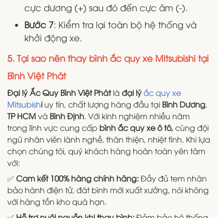
cực dương (+) sau đó đến cực âm (-).
Bước 7
: Kiểm tra lại toàn bộ hệ thống và
khởi động xe.
5. Tại sao nên thay bình ắc quy xe Mitsubishi tại
Bình Việt Phát
Đại lý Ắc Quy Bình Việt Phát
là
đại lý
ắc quy xe
Mitsubish
i
uy tín, chất lượng hàng đầu tại
Bình Dương
,
TP HCM
và
Bình Định
. Với kinh nghiệm nhiều năm
trong lĩnh vực cung cấp
bình ắc quy xe ô tô,
cùng đội
ngũ nhân viên lành nghề, thân thiện, nhiệt tình. Khi lựa
chọn chúng tôi, quý khách hàng hoàn toàn yên tâm
với:
✅
Cam kết 100% hàng chính hãng:
Đầy đủ tem nhãn
bảo hành điện tử, đát bình mới xuất xưởng, nói không
với hàng tồn kho quá hạn.
✅
Hỗ trợ nuôi nguồn khi thay bình:
Đảm bảo hệ thống