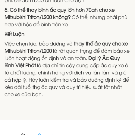
phí, để đảm bảo an toàn cho bạn
5. Có thể thay bình ắc quy lớn hơn 70ah cho xe
Mitsubishi Triton/L200 không?
Có thể, nhưng phải phù
hợp với hộc để bình trên xe
Kết Luận
Việc chọn lựa, bảo dưỡng và
thay thế ắc quy cho xe
Mitsubishi Triton/L200
là rất quan trọng để đảm bảo xe
luôn hoạt động ổn định và an toàn.
Đại lý Ắc Quy
Bình Việt Phát
là địa chỉ tin cậy cung cấp ắc quy xe ô
tô chất lượng, chính hãng với dịch vụ tận tâm và giá
cả hợp lý. Hãy luôn kiểm tra và bảo dưỡng định kỳ để
kéo dài tuổi thọ ắc quy và duy trì hiệu suất tốt nhất
cho xe của bạn.