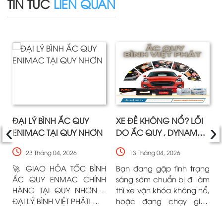
TIN TỨC
LIÊN QUAN
‹
›
ĐẠI LÝ BÌNH ẮC QUY
XE ĐỀ KHÔNG NỔ? LỖI
ENIMAC TẠI QUY NHƠN
DO ẮC QUY , DYNAMO
HAY CỦ ĐỀ
23 Tháng 04, 2026
13 Tháng 04, 2026
🚀 GIAO HỎA TỐC BÌNH
Bạn đang gặp tình trạng
ẮC QUY ENMAC CHÍNH
sáng sớm chuẩn bị đi làm
HÃNG TẠI QUY NHƠN –
thì xe vặn khóa không nổ,
ĐẠI LÝ BÌNH VIỆT PHÁT! Mời
hoặc đang chạy giữa
các bác cùng theo chân
đường xe đột ngột sập