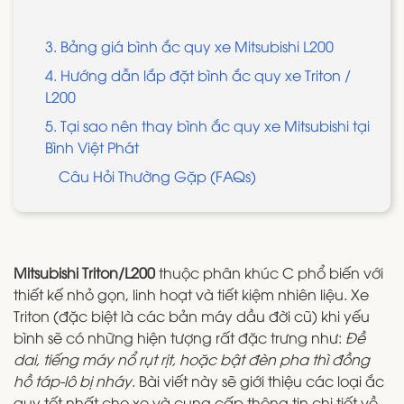
3. Bảng giá bình ắc quy xe Mitsubishi L200
4. Hướng dẫn lắp đặt bình ắc quy xe Triton /
L200
5. Tại sao nên thay bình ắc quy xe Mitsubishi tại
Bình Việt Phát
Câu Hỏi Thường Gặp (FAQs)
Mitsubishi Triton/L200
thuộc phân khúc C phổ biến với
thiết kế nhỏ gọn, linh hoạt và tiết kiệm nhiên liệu. Xe
Triton (đặc biệt là các bản máy dầu đời cũ) khi yếu
bình sẽ có những hiện tượng rất đặc trưng như:
Đề
dai, tiếng máy nổ rụt rịt, hoặc bật đèn pha thì đồng
hồ táp-lô bị nháy
. Bài viết này sẽ giới thiệu các loại ắc
quy tốt nhất cho xe và cung cấp thông tin chi tiết về