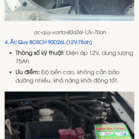
ac-quy-varta-80d26l-12v-70ah
4. Ắc Quy BOSCH 90D26L (12V-75ah)
Thông số kỹ thuật:
Điện áp 12V, dung lượng
75Ah.
Ưu điểm:
Độ bền cao, không cần bảo
dưỡng nhiều, khả năng khởi động tốt.