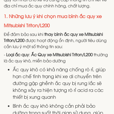
địa chỉ mua ắc quy chính hãng, chất lượng.
1. Những lưu ý khi chọn mua bình ắc quy xe
Mitsubishi Triton/L200
Để đảm bảo sau khi
thay bình ắc quy xe Mitsubishi
Triton/L200
được hoạt động ổn định, người tiêu dùng
cần lưu ý một số thông tin sau:
-
Loại ắc quy
:
Ắc Quy xe Mitsubishi Triton/L200
thường
là ắc quy khô, miễn bảo dưỡng
Ắc quy khô có khả năng chống rò rỉ, giúp
hạn chế tình trạng khi xe di chuyển trên
đường gập ghềnh ắc quy bị rung lắc sẽ
không xảy ra hiện tượng rò rỉ acid ra các
thiết bị xung quanh
Bình ắc quy khô không cần phải bảo
dưỡng trong suốt thời gian sử dụng, giúp