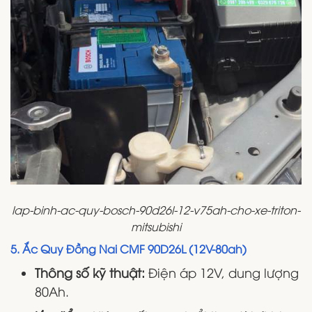
lap-binh-ac-quy-bosch-90d26l-12-v75ah-cho-xe-triton-
mitsubishi
5. Ắc Quy Đồng Nai CMF 90D26L (12V-80ah)
Thông số kỹ thuật:
Điện áp 12V, dung lượng
80Ah.