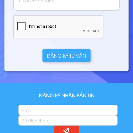
ĐĂNG KÝ TƯ VẤN
ĐĂNG KÝ NHẬN BẢN TIN