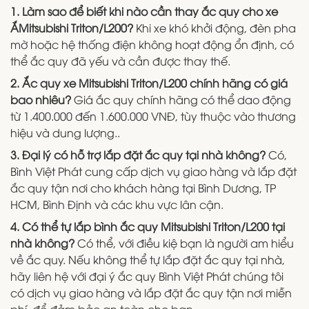
1. Làm sao để biết khi nào cần thay ắc quy cho xe
ẮMitsubishi Triton/L200?
Khi xe khó khởi động, đèn pha
mờ hoặc hệ thống điện không hoạt động ổn định, có
thể ắc quy đã yếu và cần được thay thế.
2. Ắc quy xe Mitsubishi Triton/L200 chính hãng có giá
bao nhiêu?
Giá ắc quy chính hãng có thể dao động
từ 1.400.000 đến 1.600.000 VNĐ, tùy thuộc vào thương
hiệu và dung lượng..
3. Đại lý có hỗ trợ lắp đặt ắc quy tại nhà không?
Có,
Bình Việt Phát cung cấp dịch vụ giao hàng và lắp đặt
ắc quy tận nơi cho khách hàng tại Bình Dương, TP
HCM, Bình Định và các khu vực lân cận.
4. Có thể tự lắp bình ắc quy Mitsubishi Triton/L200 tại
nhà không?
Có thể, với điều kiệ bạn là người am hiểu
về ắc quy. Nếu không thể tự lắp đặt ắc quy tại nhà,
hãy liên hệ với đại ý ắc quy Bình Việt Phát chúng tôi
có dịch vụ giao hàng và lắp đặt ắc quy tận nơi miễn