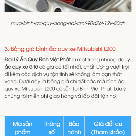
mua-binh-ac-quy-dong-nai-cmf-90d26l-12v-80ah
3. Bảng giá bình ắc quy xe Mitsubishi L200
Đại Lý Ắc Quy Bình Việt Phát
là một trong những đại lý
ắc quy xe ô tô
có giá cả tốt nhất, chất lượng vượt trội,
đi kèm các dịch vụ tận tình sẽ không làm bạn thất
vọng. Dưới đây là bảng giá chi tiết các mã bình ắc
quy xe Mitsubishi L200 có sẵn tại Bình Việt Phát. Lưu ý
chúng tôi miễn phí giao hàng và lắp đặt tận nơi
Mã sản
Thông
Bảo
Giá đổi cũ
phẩm
số
hành
(Tham khảo)