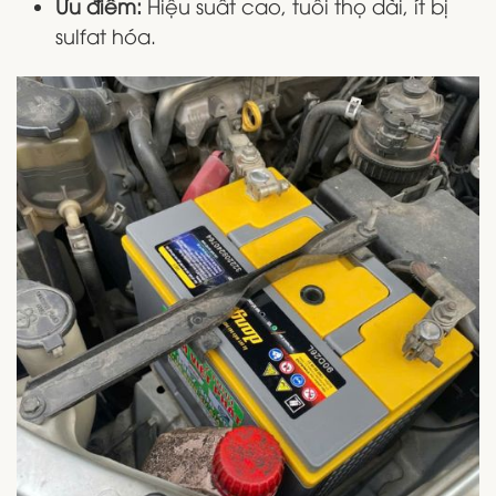
Ưu điểm:
Hiệu suất cao, tuổi thọ dài, ít bị
sulfat hóa.