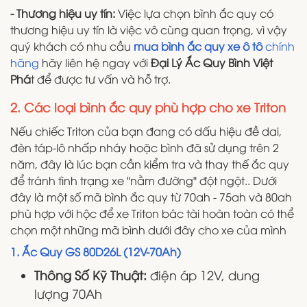
- Thương hiệu uy tín:
Việc lựa chọn bình ắc quy có
thương hiệu uy tín là việc vô cùng quan trọng, vì vậy
quý khách có nhu cầu
mua bình ắc quy xe ô tô
chính
hãng
hãy liên hệ ngay với
Đại Lý Ắc Quy Bình Việt
Phá
t để được tư vấn và hỗ trợ.
2. Các loại bình ắc quy phù hợp cho xe Triton
Nếu chiếc Triton của bạn đang có dấu hiệu đề dai,
đèn táp-lô nhấp nháy hoặc bình đã sử dụng trên 2
năm, đây là lúc bạn cần kiểm tra và thay thế ắc quy
để tránh tình trạng xe "nằm đường" đột ngột.. Dưới
đây là một số mã bình ắc quy từ 70ah - 75ah và 80ah
phù hợp với hộc để xe Triton bác tài hoàn toàn có thể
chọn một những mã bình dưới đây cho xe của mình
1. Ắc Quy GS 80D26L (12V-70Ah)
Thông Số Kỹ Thuật:
điện áp 12V, dung
lượng 70Ah