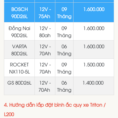
BOSCH
12V -
09
1.600.000
90D26L
75Ah
Tháng
Đồng Nai
12V -
09
1.600.000
90D26L
80ah
Tháng
VARTA
12V -
06
1.600.000
80D26L
70Ah
Tháng
ROCKET
12V -
09
1.500.000
NX110-5L
70Ah
Tháng
GS 80D26L
12V -
06
1.400.000
70Ah
Tháng
4. Hướng dẫn lắp đặt bình ắc quy xe Triton /
L200