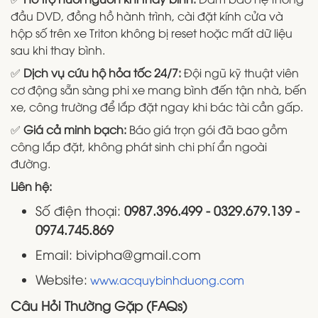
đầu DVD, đồng hồ hành trình, cài đặt kính cửa và
hộp số trên xe Triton không bị reset hoặc mất dữ liệu
sau khi thay bình.
✅
Dịch vụ cứu hộ hỏa tốc 24/7:
Đội ngũ kỹ thuật viên
cơ động sẵn sàng phi xe mang bình đến tận nhà, bến
xe, công trường để lắp đặt ngay khi bác tài cần gấp.
✅
Giá cả minh bạch:
Báo giá trọn gói đã bao gồm
công lắp đặt, không phát sinh chi phí ẩn ngoài
đường.
Liên hệ:
Số điện thoại:
0987.396.499 - 0329.679.139 -
0974.745.869
Email: bivipha@gmail.com
Website:
www.acquybinhduong.com
Câu Hỏi Thường Gặp (FAQs)