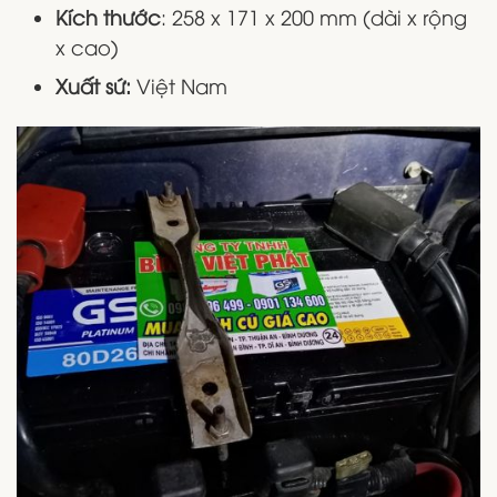
Kích thước
: 258 x 171 x 200 mm (dài x rộng
x cao)
Xuất sứ:
Việt Nam