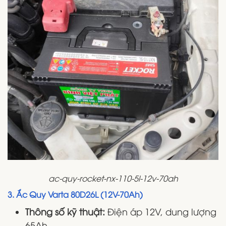
ac-quy-rocket-nx-110-5l-12v-70ah
3. Ắc Quy Varta 80D26L (12V-70Ah)
Thông số kỹ thuật:
Điện áp 12V, dung lượng
65Ah.