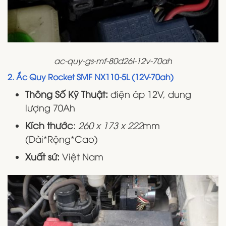
ac-quy-gs-mf-80d26l-12v-70ah
2. Ắc Quy Rocket SMF NX110-5L (12V-70ah)
Thông Số Kỹ Thuật:
điện áp 12V, dung
lượng 70Ah
Kích thước
:
260 x 173 x 222
mm
(Dài*Rộng*Cao)
Xuất sứ:
Việt Nam