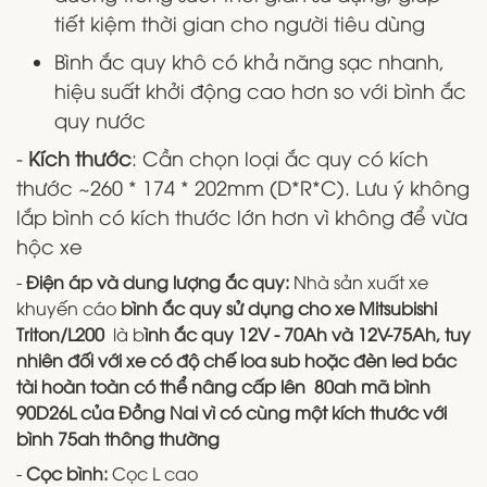
tiết kiệm thời gian cho người tiêu dùng
Bình ắc quy khô có khả năng sạc nhanh,
hiệu suất khởi động cao hơn so với bình ắc
quy nước
-
Kích thước
: Cần chọn loại ắc quy có kích
thước ~260 * 174 * 202mm (D*R*C). Lưu ý không
lắp bình có kích thước lớn hơn vì không để vừa
hộc xe
-
Điện áp và dung lượng ắc quy:
Nhà sản xuất xe
khuyến cáo
bình ắc quy sử dụng cho xe Mitsubishi
Triton/L200
là b
ình ắc quy 12V - 70Ah và 12V-75Ah, tuy
nhiên đối với xe có độ chế loa sub hoặc đèn led bác
tài hoàn toàn có thể nâng cấp lên 80ah mã bình
90D26L của Đồng Nai vì có cùng một kích thước với
bình 75ah thông thường
-
Cọc bình:
Cọc L cao