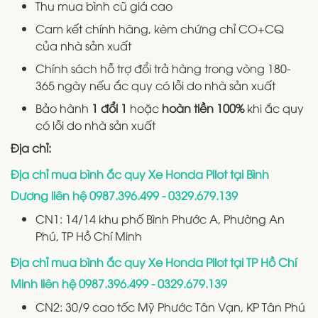
Thu mua bình cũ giá cao
Cam kết chính hãng, kèm chứng chỉ CO+CQ
của nhà sản xuất
Chính sách hỗ trợ đổi trả hàng trong vòng 180-
365 ngày nếu ắc quy có lỗi do nhà sản xuất
Bảo hành
1 đổi 1
hoặc
hoàn tiền 100%
khi ắc quy
có lỗi do nhà sản xuất
Địa chỉ:
Địa chỉ mua bình ắc quy Xe Honda Pilot tại Bình
Dương liên hệ 0987.396.499 - 0329.679.139
CN1: 14/14 khu phố Bình Phước A, Phường An
Phú, TP Hồ Chí Minh
Địa chỉ mua bình ắc quy Xe Honda Pilot tại TP Hồ Chí
Minh liên hệ 0987.396.499 - 0329.679.139
CN2: 30/9 cao tốc Mỹ Phước Tân Vạn, KP Tân Phú