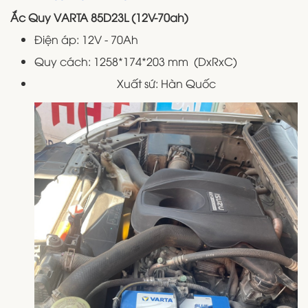
Ắc Quy VARTA 85D23L (12V-70ah)
Điện áp: 12V - 70Ah
Quy cách: 1258*174*203 mm (DxRxC)
Xuất sứ: Hàn Quốc