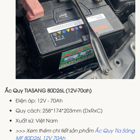
Ắc Quy TIASANG 80D26L (12V-70ah)
Điện áp: 12V - 70Ah
Quy cách: 258*174*203mm (DxRxC)
Xuất sứ: Việt Nam
>>> Xem thêm chi tiết sản phẩm
Ắc Quy Tia Sáng
MF 80D26L 12V 70Ah