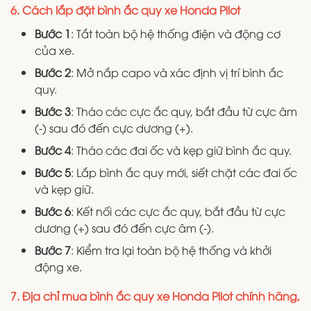
6. Cách lắp đặt bình ắc quy xe Honda Pilot
Bước 1
: Tắt toàn bộ hệ thống điện và động cơ
của xe.
Bước 2
: Mở nắp capo và xác định vị trí bình ắc
quy.
Bước 3
: Tháo các cực ắc quy, bắt đầu từ cực âm
(-) sau đó đến cực dương (+).
Bước 4
: Tháo các đai ốc và kẹp giữ bình ắc quy.
Bước 5
: Lắp bình ắc quy mới, siết chặt các đai ốc
và kẹp giữ.
Bước 6
: Kết nối các cực ắc quy, bắt đầu từ cực
dương (+) sau đó đến cực âm (-).
Bước 7
: Kiểm tra lại toàn bộ hệ thống và khởi
động xe.
7. Địa chỉ mua bình ắc quy xe Honda Pilot chính hãng,