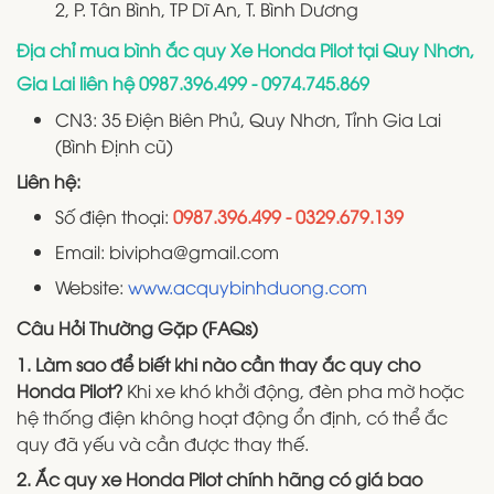
2, P. Tân Bình, TP Dĩ An, T. Bình Dương
Địa chỉ mua bình ắc quy Xe Honda Pilot tại Quy Nhơn,
Gia Lai liên hệ 0987.396.499 - 0974.745.869
CN3: 35 Điện Biên Phủ, Quy Nhơn, Tỉnh Gia Lai
(Bình Định cũ)
Liên hệ:
Số điện thoại:
0987.396.499 - 0329.679.139
Email: bivipha@gmail.com
Website:
www.acquybinhduong.com
Câu Hỏi Thường Gặp (FAQs)
1. Làm sao để biết khi nào cần thay ắc quy cho
Honda Pilot?
Khi xe khó khởi động, đèn pha mờ hoặc
hệ thống điện không hoạt động ổn định, có thể ắc
quy đã yếu và cần được thay thế.
2. Ắc quy xe Honda Pilot chính hãng có giá bao