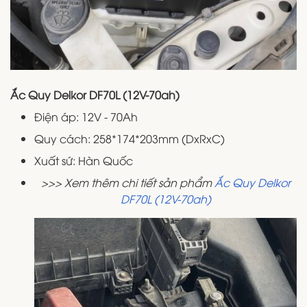
Ắc Quy Delkor DF70L (12V-70ah)
Điện áp: 12V - 70Ah
Quy cách: 258*174*203mm (DxRxC)
Xuất sứ: Hàn Quốc
>>> Xem thêm chi tiết sản phẩm
Ắc Quy Delkor
DF70L (12V-70ah)