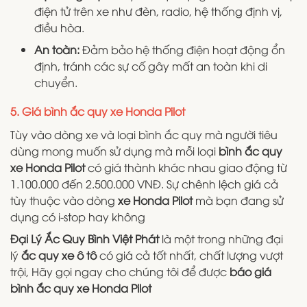
điện tử trên xe như đèn, radio, hệ thống định vị,
điều hòa.
An toàn:
Đảm bảo hệ thống điện hoạt động ổn
định, tránh các sự cố gây mất an toàn khi di
chuyển.
5. Giá bình ắc quy xe Honda Pilot
Tùy vào dòng xe và loại bình ắc quy mà người tiêu
dùng mong muốn sử dụng mà mỗi loại
bình ắc quy
xe Honda Pilot
có giá thành khác nhau giao động từ
1.100.000 đến 2.500.000 VNĐ. Sự chênh lệch giá cả
tùy thuộc vào dòng
xe Honda Pilot
mà bạn đang sử
dụng có i-stop hay không
Đại Lý Ắc Quy Bình Việt Phát
là một trong những đại
lý
ắc quy xe ô tô
có giá cả tốt nhất, chất lượng vượt
trội, Hãy gọi ngay cho chúng tôi để được
báo giá
bình ắc quy xe Honda Pilot