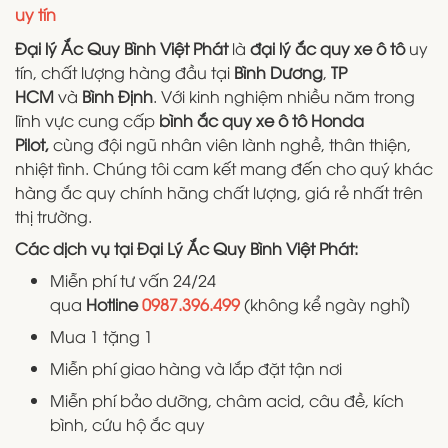
uy tín
Đại lý Ắc Quy Bình Việt Phát
là
đại lý ắc quy xe ô tô
uy
tín, chất lượng hàng đầu tại
Bình Dương
,
TP
HCM
và
Bình Định
. Với kinh nghiệm nhiều năm trong
lĩnh vực cung cấp
bình ắc quy xe ô tô Honda
Pilot,
cùng đội ngũ nhân viên lành nghề, thân thiện,
nhiệt tình. Chúng tôi cam kết mang đến cho quý khác
hàng ắc quy chính hãng chất lượng, giá rẻ nhất trên
thị trường.
Các dịch vụ tại Đại Lý Ắc Quy Bình Việt Phát:
Miễn phí tư vấn 24/24
qua
Hotline
0987.396.499
(không kể ngày nghỉ)
Mua 1 tặng 1
Miễn phí giao hàng và lắp đặt tận nơi
Miễn phí bảo dưỡng, châm acid, câu đề, kích
bình, cứu hộ ắc quy