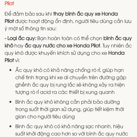
Pilot
Để đảm bảo sau khi
thay bình ắc quy xe Honda
Pilot
được hoạt động ổn định, người tiêu dùng cần lưu
ý một số thông tin sau:
- Loại ắc quy:
Bạn hoàn toàn có thể chọn
bình ắc quy
khô
hay
ắc quy nước
cho xe Honda Pilot
. Tuy nhiên ắc
quy khô được khuyến khích sử dụng cho xe
Honda
Pilot
vì:
Ắc quy khô có khả năng chống rò rỉ, giúp hạn
chế tình trạng khi xe di chuyển trên đường gập
ghềnh ắc quy bị rung lắc sẽ không xảy ra hiện
tượng rò rỉ acid ra các thiết bị xung quanh
Bình ắc quy khô không cần phải bảo dưỡng
trong suốt thời gian sử dụng, giúp tiết kiệm thời
gian cho người tiêu dùng
Bình ắc quy khô có khả năng sạc nhanh, hiệu
suất khởi động cao hơn so với bình ắc quy nước