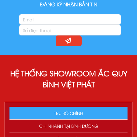
ĐĂNG KÝ NHẬN BẢN TIN
HỆ THỐNG SHOWROOM ẮC QUY
BÌNH VIỆT PHÁT
TRỤ SỞ CHÍNH
CHI NHÁNH TẠI BÌNH DƯƠNG