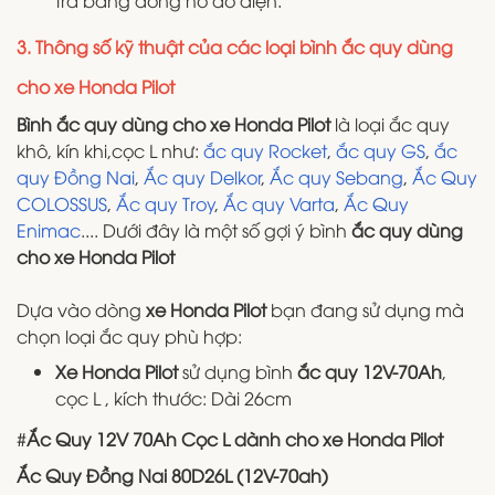
tra bằng đồng hồ đo điện.
3. Thông số kỹ thuật của các loại bình ắc quy dùng
cho xe Honda Pilot
Bình ắc quy dùng cho xe Honda Pilot
là loại ắc quy
khô, kín khi,cọc L như:
ắc quy Rocket
,
ắc quy GS
,
ắc
quy Đồng Nai
,
Ắc quy Delkor
,
Ắc quy Sebang
,
Ắc Quy
COLOSSUS
,
Ắc quy Troy
,
Ắc quy Varta
,
Ắc Quy
Enimac
.... Dưới đây là một số gợi ý bình
ắc quy dùng
cho xe Honda Pilot
Dựa vào dòng
xe Honda Pilot
bạn đang sử dụng mà
chọn loại ắc quy phù hợp:
Xe Honda Pilot
sử dụng bình
ắc quy 12V-70Ah
,
cọc L , kích thước: Dài 26cm
#
Ắc Quy 12V 70Ah Cọc L dành cho xe Honda Pilot
Ắc Quy Đồng Nai 80D26L (12V-70ah)