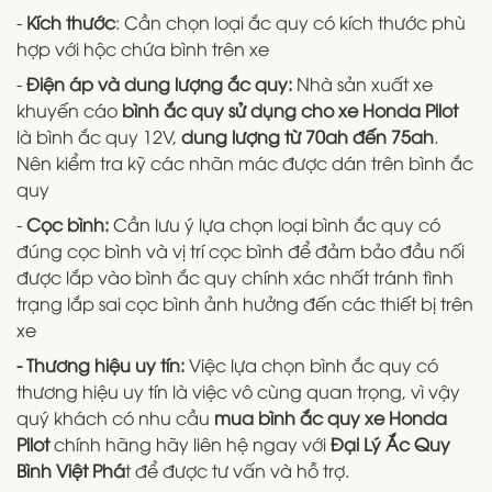
-
Kích thước
: Cần chọn loại ắc quy có kích thước phù
hợp với hộc chứa bình trên xe
-
Điện áp và dung lượng ắc quy:
Nhà sản xuất xe
khuyến cáo
bình ắc quy sử dụng cho xe Honda Pilot
là bình ắc quy 12V,
dung lượng từ 70ah đến 75ah
.
Nên kiểm tra kỹ các nhãn mác được dán trên bình ắc
quy
-
Cọc bình:
Cần lưu ý lựa chọn loại bình ắc quy có
đúng cọc bình và vị trí cọc bình để đảm bảo đầu nối
được lắp vào bình ắc quy chính xác nhất tránh tình
trạng lắp sai cọc bình ảnh hưởng đến các thiết bị trên
xe
- Thương hiệu uy tín:
Việc lựa chọn bình ắc quy có
thương hiệu uy tín là việc vô cùng quan trọng, vì vậy
quý khách có nhu cầu
mua bình ắc quy xe Honda
Pilot
chính hãng hãy liên hệ ngay với
Đại Lý Ắc Quy
Bình Việt Phá
t để được tư vấn và hỗ trợ.