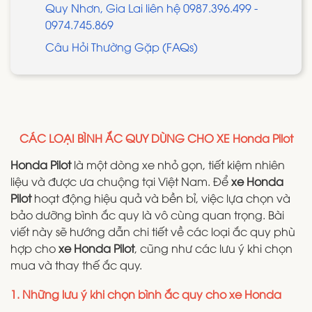
Quy Nhơn, Gia Lai liên hệ 0987.396.499 -
0974.745.869
Câu Hỏi Thường Gặp (FAQs)
CÁC LOẠI BÌNH ẮC QUY DÙNG CHO XE Honda Pilot
Honda Pilot
là một dòng xe nhỏ gọn, tiết kiệm nhiên
liệu và được ưa chuộng tại Việt Nam. Để
xe Honda
Pilot
hoạt động hiệu quả và bền bỉ, việc lựa chọn và
bảo dưỡng bình ắc quy là vô cùng quan trọng. Bài
viết này sẽ hướng dẫn chi tiết về các loại ắc quy phù
hợp cho
xe Honda Pilot
, cũng như các lưu ý khi chọn
mua và thay thế ắc quy.
1. Những lưu ý khi chọn bình ắc quy cho xe Honda