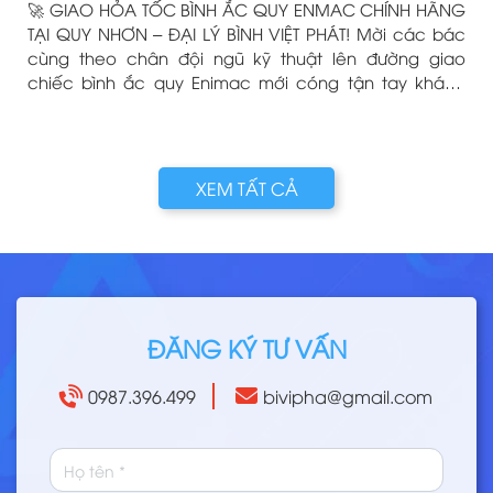
🚀 GIAO HỎA TỐC BÌNH ẮC QUY ENMAC CHÍNH HÃNG
TẠI QUY NHƠN – ĐẠI LÝ BÌNH VIỆT PHÁT! Mời các bác
cùng theo chân đội ngũ kỹ thuật lên đường giao
chiếc bình ắc quy Enimac mới cóng tận tay khách
hàng! Dù nắng hay mưa, chỉ cần xế cưng của các
bác cần "tiếp năng lượng", Bình Việt Phát luôn sẵn
sàng có mặt nhanh nhất.
g
XEM TẤT CẢ
ĐĂNG KÝ TƯ VẤN
0987.396.499
bivipha@gmail.com