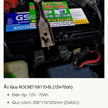
Ắc Quy ROCKET NX110-5L (12V-70ah)
Điện áp: 12V - 70Ah
Quy cách: 258*174*203mm (DxRxC)