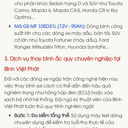
cho phân khúc Sedan hạng D và SUV như Toyota
Camry, Mazda 6, Mazda CX-5, Honda CR-V, Kia
Optima...
Mã GS MF 105D31L (12V - 90Ah):
Dòng bình công
suất lớn cho các dòng xe máy dầu, bán tải, SUV
cỡ lớn như Toyota Fortuner (máy dầu), Ford
Ranger, Mitsubishi Triton, Hyundai SantaFe...
3. Dịch vụ thay bình ắc quy chuyên nghiệp tại
Bình Việt Phát
Đối với các dòng xe ngập tràn công nghệ hiện nay,
việc thay bình sai cách có thể dẫn đến hậu quả
nghiêm trọng như hỏng hộp đen (ECU) hoặc xóa
sạch bộ nhớ hệ thống. Đội ngũ kỹ thuật viên của Bình
Việt Phát tuân thủ quy trình nghiêm ngặt:
Bước 1: Đo kiểm tổng thể:
Sử dụng máy test dòng
chuyên dụng để kiểm tra tuổi thọ thực tế của