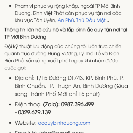
Phạm vi phục vụ rộng khắp, ngoài TP Mới Bình
Dương, Bình Việt Phát còn phục vụ tận nơi các
khu vực Tân Uyên,
An Phú
,
Thủ Dầu Một
...
Thông tin liên hệ cứu hộ và lắp bình ắc quy tận nơi tại
TP Mới Bình Dương
Đội kỹ thuật lưu động của chúng tôi luôn trực chiến
quanh trục đường Hùng Vương, Lý Thái Tổ và Điện
Biên Phủ, sẵn sàng xuất phát ngay khi nhận được
cuộc gọi:
Địa chỉ: 1/15 Đường DT743, KP. Bình Phú, P.
Bình Chuẩn, TP. Thuận An, Bình Dương (Qua
sang Thành Phố Mới chỉ 15 phút)
Điện thoại
(Zalo): 0987.396.499
- 0329.679.139
Website:
acquybinhduong.com
Email: bivipha@gmail.com