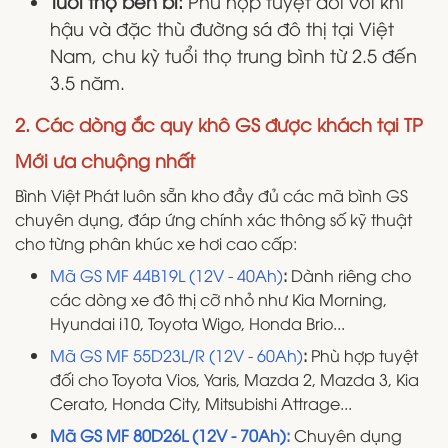
Tuổi thọ bền bỉ:
Phù hợp tuyệt đối với khí
hậu và đặc thù đường sá đô thị tại Việt
Nam, chu kỳ tuổi thọ trung bình từ 2.5 đến
3.5 năm.
2. Các dòng ắc quy khô GS được khách tại TP
Mới ưa chuộng nhất
Bình Việt Phát luôn sẵn kho đầy đủ các mã bình GS
chuyên dụng, đáp ứng chính xác thông số kỹ thuật
cho từng phân khúc xe hơi cao cấp:
Mã GS MF 44B19L (12V - 40Ah)
:
Dành riêng cho
các dòng xe đô thị cỡ nhỏ như Kia Morning,
Hyundai i10, Toyota Wigo, Honda Brio...
Mã GS MF 55D23L/R (12V - 60Ah)
:
Phù hợp tuyệt
đối cho Toyota Vios, Yaris, Mazda 2, Mazda 3, Kia
Cerato, Honda City, Mitsubishi Attrage...
Mã GS MF 80D26L (12V - 70Ah):
Chuyên dụng