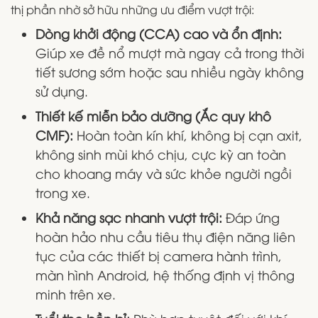
thị phần nhờ sở hữu những ưu điểm vượt trội:
Dòng khởi động (CCA) cao và ổn định:
Giúp xe đề nổ mượt mà ngay cả trong thời
tiết sương sớm hoặc sau nhiều ngày không
sử dụng.
Thiết kế miễn bảo dưỡng (Ắc quy khô
CMF):
Hoàn toàn kín khí, không bị cạn axit,
không sinh mùi khó chịu, cực kỳ an toàn
cho khoang máy và sức khỏe người ngồi
trong xe.
Khả năng sạc nhanh vượt trội:
Đáp ứng
hoàn hảo nhu cầu tiêu thụ điện năng liên
tục của các thiết bị camera hành trình,
màn hình Android, hệ thống định vị thông
minh trên xe.