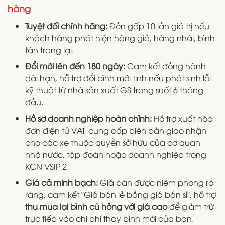
hàng
Tuyệt đối chính hãng:
Đền gấp 10 lần giá trị nếu
khách hàng phát hiện hàng giả, hàng nhái, bình
tân trang lại.
Đổi mới lên đến 180 ngày:
Cam kết đồng hành
dài hạn, hỗ trợ đổi bình mới tinh nếu phát sinh lỗi
kỹ thuật từ nhà sản xuất GS trong suốt 6 tháng
đầu.
Hồ sơ doanh nghiệp hoàn chỉnh:
Hỗ trợ xuất hóa
đơn điện tử VAT, cung cấp biên bản giao nhận
cho các xe thuộc quyền sở hữu của cơ quan
nhà nước, tập đoàn hoặc doanh nghiệp trong
KCN VSIP 2.
Giá cả minh bạch:
Giá bán được niêm phong rõ
ràng, cam kết "Giá bán lẻ bằng giá bán sỉ", hỗ trợ
thu mua lại bình cũ hỏng với giá cao
để giảm trừ
trực tiếp vào chi phí thay bình mới của bạn.