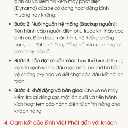
bình cũ và kiểm tra xem máy phát điện
(Dynamo) của xe có đang hoạt động bình
thường hay không.
Bước 2: Nuôi nguồn hệ thống (Backup nguồn):
Tiến hành cấp nguồn điện phụ trước khi tháo cọc
bình cũ. Đảm bảo màn hình, hệ thống chống
trộm, cài đặt ghế điện, đồng hồ trên xe không bị
reset hay báo lỗi.
Bước 3: Lắp đặt chuẩn xác:
Thay thế bình GS mới,
vệ sinh sạch sẽ hai đầu cọc bình, bôi mỡ bò bảo
vệ chống oxy hóa và siết chặt các đầu kết nối an
toàn.
Bước 4: Khởi động và bàn giao:
Cho xe nổ máy,
kiểm tra lại dòng sạc một lần cuối và tiến hành
kích hoạt tem bảo hành điện tử chính hãng cho
khách hàng.
4. Cam kết của Bình Việt Phát đến với khách