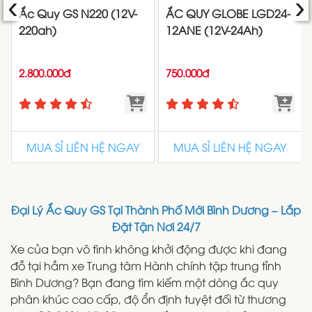
‹
›
Ắc Quy GS N220 (12V-
ẮC QUY GLOBE LGD24-
220ah)
12ANE (12V-24Ah)
2.800.000đ
750.000đ
MUA SỈ LIÊN HỆ NGAY
MUA SỈ LIÊN HỆ NGAY
Đại Lý Ắc Quy GS Tại Thành Phố Mới Bình Dương – Lắp
Đặt Tận Nơi 24/7
Xe của bạn vô tình không khởi động được khi đang
đỗ tại hầm xe Trung tâm Hành chính tập trung tỉnh
Bình Dương? Bạn đang tìm kiếm một dòng ắc quy
phân khúc cao cấp, độ ổn định tuyệt đối từ thương