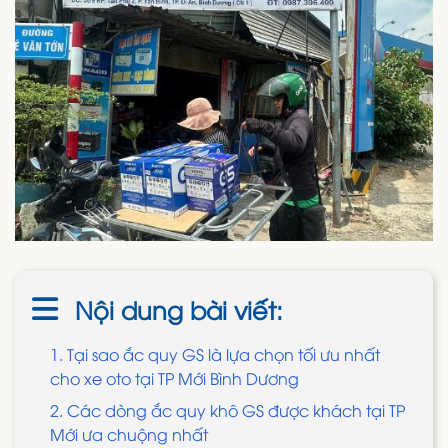
Nội dung bài viết:
1. Tại sao ắc quy GS là lựa chọn tối ưu nhất
cho xe oto tại TP Mới Bình Dương
2. Các dòng ắc quy khô GS được khách tại TP
Mới ưa chuộng nhất