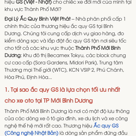
hiệu
GS (Việt - Nhật)
cho chiếc xe đời mới của mình tại
khu vực Thành Phố Mới?
Đại Lý Ắc Quy Bình Việt Phát
– Nhà phân phối cấp 1
chính thức của thương hiệu ắc quy GS tại Bình
Dương. Chúng tôi cung cấp dịch vụ giao hàng, đo
kiểm dòng sạc và lắp đặt ắc quy GS tận nơi siêu tốc
cho tất cả các khu vực thuộc
Thành Phố Mới Bình
Dương
: Khu đô thị Becamex Tokyu, các block chung
cư cao cấp (Sora Gardens, Midori Park), Trung tâm
Thương mại Thế giới (WTC), KCN VSIP 2, Phú Chánh,
Hòa Phú, Định Hòa...
1. Tại sao ắc quy GS là lựa chọn tối ưu nhất
cho xe oto tại TP Mới Bình Dương
Thành Phố Mới Bình Dương là nơi có mật độ lưu thông
của các dòng xe ô tô gia đình, xe du lịch và xe công
nghệ thế hệ mới rất cao. Thương hiệu
Ắc quy GS
(Công nghệ Nhật Bản)
là dòng sản phẩm đứng đầu