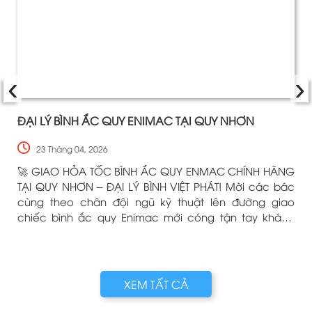
‹
›
ĐẠI LÝ BÌNH ẮC QUY ENIMAC TẠI QUY NHƠN
23 Tháng 04, 2026
🚀 GIAO HỎA TỐC BÌNH ẮC QUY ENMAC CHÍNH HÃNG
TẠI QUY NHƠN – ĐẠI LÝ BÌNH VIỆT PHÁT! Mời các bác
cùng theo chân đội ngũ kỹ thuật lên đường giao
chiếc bình ắc quy Enimac mới cóng tận tay khách
hàng! Dù nắng hay mưa, chỉ cần xế cưng của các
bác cần "tiếp năng lượng", Bình Việt Phát luôn
g
XEM TẤT CẢ