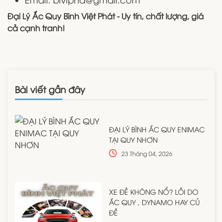
Đại Lý Ắc Quy Bình Việt Phát - Uy tín, chất lượng, giá
cả cạnh tranh!
Bài viết gần đây
ĐẠI LÝ BÌNH ẮC QUY ENIMAC
TẠI QUY NHƠN
23 Tháng 04, 2026
XE ĐỀ KHÔNG NỔ? LỖI DO
ẮC QUY , DYNAMO HAY CỦ
ĐỀ