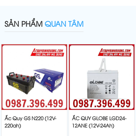
SẢN PHẨM
QUAN TÂM
Ắc Quy GS N220 (12V-
ẮC QUY GLOBE LGD24-
220ah)
12ANE (12V-24Ah)