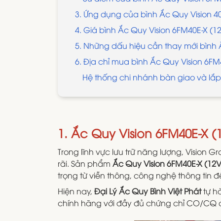
3. Ứng dụng của bình Ắc Quy Vision 
4. Giá bình Ắc Quy Vision 6FM40E-X (12
5. Những dấu hiệu cần thay mới bình Ắ
6. Địa chỉ mua bình Ắc Quy Vision 6FM
Hệ thống chi nhánh bàn giao và lắp 
1. Ắc Quy Vision 6FM40E-X (
Trong lĩnh vực lưu trữ năng lượng, Vision 
rãi. Sản phẩm
Ắc Quy Vision 6FM40E-X (12V
trọng từ viễn thông, công nghệ thông tin đế
Hiện nay,
Đại Lý Ắc Quy Bình Việt Phát
tự h
chính hãng với đầy đủ chứng chỉ CO/CQ cùn