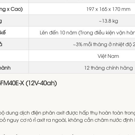
ộng x Cao)
197 x 165 x 170 mm
g
~13.8 kg
 kế
Lên đến 10 năm (Trong điều kiện vận hàn
ả
~3% mỗi tháng ở nhiệt độ 
Việt Nam
 hành
12 tháng chính hãng
6FM40E-X (12V-40ah)
ộ dung dịch điện phân axit được hấp thụ hoàn toàn trong
 bỏ nguy cơ rò rỉ axit ra ngoài, không cần châm nước định k