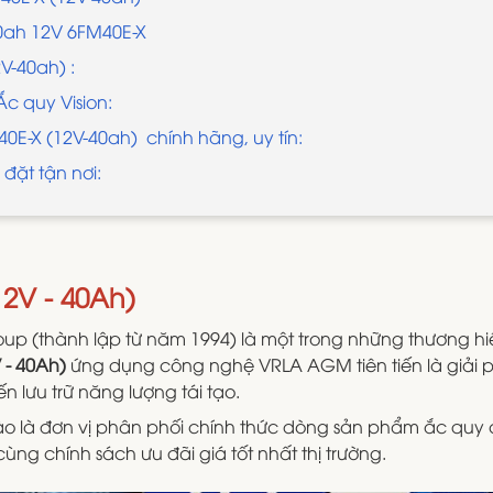
40ah 12V 6FM40E-X
V-40ah) :
c quy Vision:
40E-X (12V-40ah) chính hãng, uy tín:
đặt tận nơi:
12V - 40Ah)
Group (thành lập từ năm 1994) là một trong những thương h
 - 40Ah)
ứng dụng công nghệ VRLA AGM tiên tiến là giải 
n lưu trữ năng lượng tái tạo.
ào là đơn vị phân phối chính thức dòng sản phẩm ắc quy
g chính sách ưu đãi giá tốt nhất thị trường.