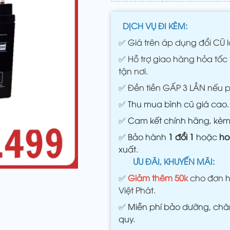
DỊCH VỤ ĐI KÈM:
✅
Giá trên áp dụng đổi CŨ l
✅
Hỗ trợ giao hàng hỏa tốc 
tận nơi.
✅
Đền tiền GẤP 3 LẦN nếu 
✅
Thu mua bình cũ giá cao.
✅
Cam kết chính hãng, kè
✅
Bảo hành
1 đổi 1
hoặc
ho
xuất.
ƯU ĐÃI, KHUYẾN MÃI:
✅
Giảm thêm 50k
cho đơn h
Việt Phát.
✅
Miễn phí bảo dưỡng, châm
quy.