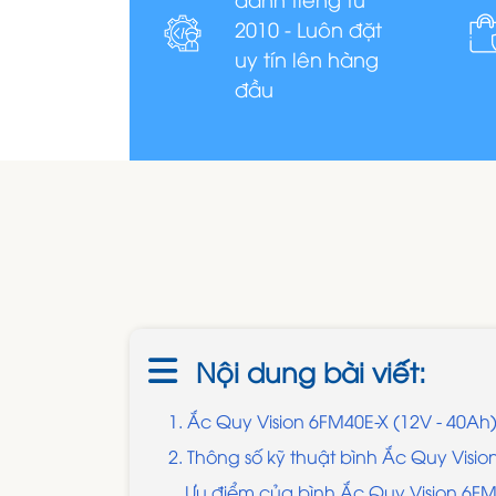
2010 - Luôn đặt
uy tín lên hàng
đầu
Nội dung bài viết:
1. Ắc Quy Vision 6FM40E-X (12V - 40Ah
2. Thông số kỹ thuật bình Ắc Quy Visi
Ưu điểm của bình Ắc Quy Vision 6FM