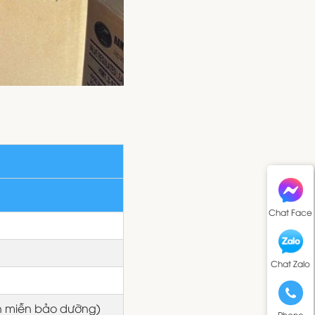
Chat Face
Chat Zalo
n miễn bảo dưỡng)
Phone