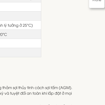
h lý tưởng ở 25°C)
20°C
 thảm sợi thủy tinh cách sợi tấm (AGM).
ỳ và tuyệt đối an toàn khi lắp đặt ở mọi