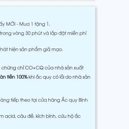
ấy MỚI - Mua 1 tặng 1.
trong vòng 30 phút và lắp đặt miễn phí
phát hiện sản phẩm giả mạo.
m chứng chỉ CO+CQ của nhà sản xuất
àn tiền 100%
khi ắc quy có lỗi do nhà sản
àng tiếp theo tại cửa hàng Ắc quy Bình
 acid, câu đề, kích bình, cứu hộ ắc