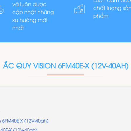
và luôn được
chất lượng sả
cập nhật những
phẩm
xu hướng mới
nhất
ẮC QUY VISION 6FM40E-X (12V-40AH)
)
on 6FM40E-X (12V-40ah)
40E-X (12V-40ah)