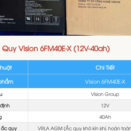
c Quy Vision 6FM40E-X (12V-40ah)
Thuật
Chi Tiết
 phẩm
Vision 6FM40E-X
u
Vision Group
định
12V
g
40Ah
 ắc quy
VRLA AGM (Ắc quy khô kín khí, hoàn toà