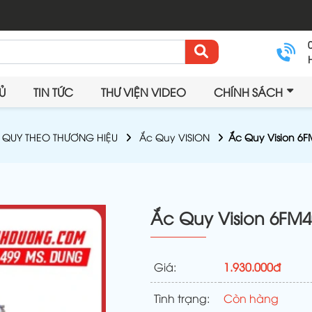
Ủ
TIN TỨC
THƯ VIỆN VIDEO
CHÍNH SÁCH
 QUY THEO THƯƠNG HIỆU
Ắc Quy VISION
Ắc Quy Vision 6F
Ắc Quy Vision 6FM4
Giá:
1.930.000đ
Tình trạng:
Còn hàng