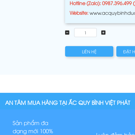
Hotline (Zalo): 0987.396.499 
Website:
www.acquybinhdu
LIÊN HỆ
ĐẶT 
AN TÂM MUA HÀNG TẠI ẮC QUY BÌNH VIỆT PHÁT
Sản phẩm đa
dạng mới 100%
Luôn đảm bảo