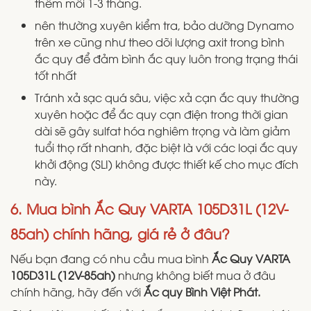
thêm mỗi 1-3 tháng.
nên thường xuyên kiểm tra, bảo dưỡng Dynamo
trên xe cũng như theo dõi lượng axit trong bình
ắc quy để đảm bình ắc quy luôn trong trạng thái
tốt nhất
Tránh xả sạc quá sâu, việc xả cạn ắc quy thường
xuyên hoặc để ắc quy cạn điện trong thời gian
dài sẽ gây sulfat hóa nghiêm trọng và làm giảm
tuổi thọ rất nhanh, đặc biệt là với các loại ắc quy
khởi động (SLI) không được thiết kế cho mục đích
này.
6. Mua bình Ắc Quy VARTA 105D31L (12V-
85ah) chính hãng, giá rẻ ở đâu?
Nếu bạn đang có nhu cầu mua bình
Ắc Quy VARTA
105D31L (12V-85ah)
nhưng không biết mua ở đâu
chính hãng, hãy đến với
Ắc quy Bình Việt Phát.