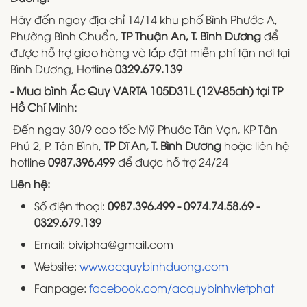
Hãy đến ngay địa chỉ 14/14 khu phố Bình Phước A,
Phường Bình Chuẩn,
TP Thuận An, T. Bình Dương
để
được hỗ trợ giao hàng và lắp đặt miễn phí tận nơi tại
Bình Dương, Hotline
0329.679.139
- Mua bình Ắc Quy VARTA 105D31L (12V-85ah) tại TP
Hồ Chí Minh:
Đến ngay 30/9 cao tốc Mỹ Phước Tân Vạn, KP Tân
Phú 2, P. Tân Bình,
TP Dĩ An, T. Bình Dương
hoặc liên hệ
hotline
0987.396.499
để được hỗ trợ 24/24
Liên hệ:
Số điện thoại:
0987.396.499 - 0974.74.58.69 -
0329.679.139
Email: bivipha@gmail.com
Website:
www.acquybinhduong.com
Fanpage:
facebook.com/acquybinhvietphat