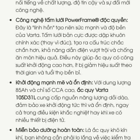
nổi tiếng về chất lượng, độ tin cậy và sự đổi mới
công nghệ.
Công nghệ tấm lưới PowerFrame® độc quyền:
Đây là "linh hồn" tạo nên sức mạnh và độ bền
của Varta. Tấm lưới bản cực được dập khuôn
chính xác (thay vì đúc), tạo ra cấu trúc chắc
chắn hơn, khả năng dẫn điện vượt trội và chống
ăn mòn hiệu quả. Điều này giúp ắc quy có công
suất khởi động cao hơn, ít bị giảm hiệu suất theo
thời gian và tuổi thọ bền bỉ.
Khởi động mạnh mẽ và ổn định:
Với dung lượng
85Ah và chỉ số CCA cao,
ắc quy Varta
105D31L
cung cấp nguồn năng lượng dồi dào,
đảm bảo xe khởi động tức thì và ổn định, ngay
cả trong điều kiện khắc nghiệt hay khi xe có
nhiều thiết bị điện tử.
Miễn bảo dưỡng hoàn toàn:
Là ắc quy khô kín
khí, bạn không cần phải lo lắng về việc kiểm tra