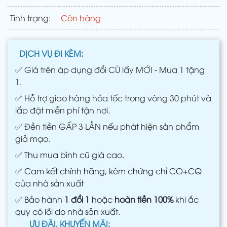
Tình trạng:
Còn hàng
DỊCH VỤ ĐI KÈM:
✅
Giá trên áp dụng đổi CŨ lấy MỚI - Mua 1 tặng
1.
✅
Hỗ trợ giao hàng hỏa tốc trong vòng 30 phút và
lắp đặt miễn phí tận nơi.
✅
Đền tiền GẤP 3 LẦN nếu phát hiện sản phẩm
giả mạo.
✅
Thu mua bình cũ giá cao.
✅
Cam kết chính hãng, kèm chứng chỉ CO+CQ
của nhà sản xuất
✅
Bảo hành
1 đổi 1
hoặc
hoàn tiền 100%
khi ắc
quy có lỗi do nhà sản xuất.
ƯU ĐÃI, KHUYẾN MÃI: