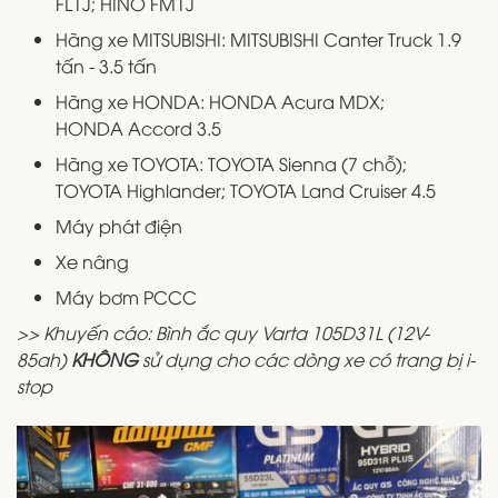
FL1J; HINO FM1J
Hãng xe MITSUBISHI: MITSUBISHI Canter Truck 1.9
tấn - 3.5 tấn
Hãng xe HONDA: HONDA Acura MDX;
HONDA Accord 3.5
Hãng xe TOYOTA: TOYOTA Sienna (7 chỗ);
TOYOTA Highlander; TOYOTA Land Cruiser 4.5
Máy phát điện
Xe nâng
Máy bơm PCCC
>> Khuyến cáo: Bình ắc quy Varta 105D31L (12V-
85ah)
KHÔNG
sử dụng cho các dòng xe có trang bị i-
stop