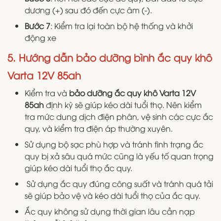
dương (+) sau đó đến cực âm (-).
Bước 7
: Kiểm tra lại toàn bộ hệ thống và khởi
động xe
5. Hướng dẫn bảo dưỡng bình ắc quy khô
Varta 12V 85ah
Kiểm tra và
bảo dưỡng ắc quy khô Varta 12V
85ah
định kỳ sẽ giúp kéo dài tuổi thọ. Nên kiểm
tra mức dung dịch điện phân, vệ sinh các cực ắc
quy, và kiểm tra điện áp thường xuyên.
Sử dụng bộ sạc phù hợp và tránh tình trạng ắc
quy bị xả sâu quá mức cũng là yếu tố quan trọng
giúp kéo dài tuổi thọ ắc quy.
Sử dụng ắc quy đúng công suất và tránh quá tải
sẽ giúp bảo vệ và kéo dài tuổi thọ của ắc quy.
Ắc quy không sử dụng thời gian lâu cần nạp