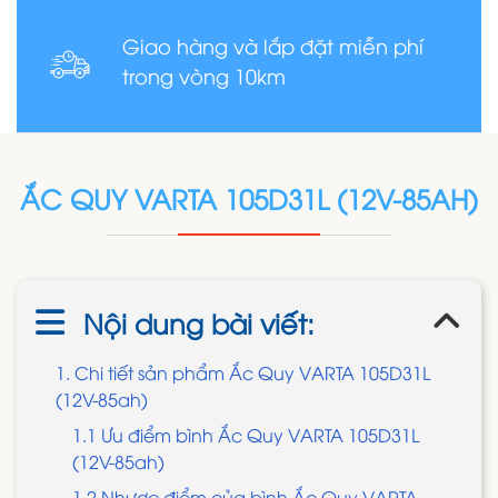
Giao hàng và lắp đặt miễn phí
trong vòng 10km
ẮC QUY VARTA 105D31L (12V-85AH)
Nội dung bài viết:
1. Chi tiết sản phẩm Ắc Quy VARTA 105D31L
(12V-85ah)
1.1 Ưu điểm bình Ắc Quy VARTA 105D31L
(12V-85ah)
1.2 Nhược điểm của bình Ắc Quy VARTA