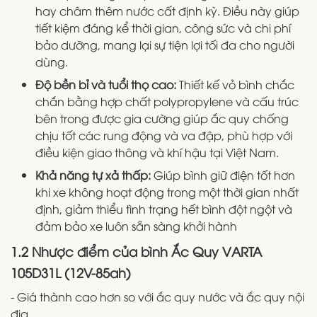
hay châm thêm nước cất định kỳ. Điều này giúp
tiết kiệm đáng kể thời gian, công sức và chi phí
bảo dưỡng, mang lại sự tiện lợi tối đa cho người
dùng.
Độ bền bỉ và tuổi thọ cao:
Thiết kế vỏ bình chắc
chắn bằng hợp chất polypropylene và cấu trúc
bên trong được gia cường giúp ắc quy chống
chịu tốt các rung động và va đập, phù hợp với
điều kiện giao thông và khí hậu tại Việt Nam.
Khả năng tự xả thấp:
Giúp bình giữ điện tốt hơn
khi xe không hoạt động trong một thời gian nhất
định, giảm thiểu tình trạng hết bình đột ngột và
đảm bảo xe luôn sẵn sàng khởi hành
1.2 Nhược điểm của bình Ắc Quy VARTA
105D31L (12V-85ah)
- Giá thành cao hơn so với ắc quy nước và ắc quy nội
địa