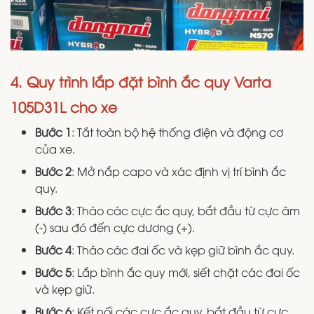
​​​​​​4. Quy trình lắp đặt bình ắc quy Varta
105D31L cho xe
Bước 1
: Tắt toàn bộ hệ thống điện và động cơ
của xe.
Bước 2
: Mở nắp capo và xác định vị trí bình ắc
quy.
Bước 3
: Tháo các cực ắc quy, bắt đầu từ cực âm
(-) sau đó đến cực dương (+).
Bước 4
: Tháo các đai ốc và kẹp giữ bình ắc quy.
Bước 5
: Lắp bình ắc quy mới, siết chặt các đai ốc
và kẹp giữ.
Bước 6
: Kết nối các cực ắc quy, bắt đầu từ cực