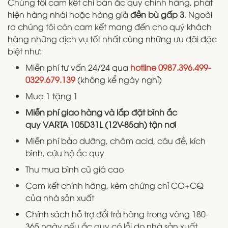
Chúng tôi cam kết chỉ bán ắc quy chính hãng, phát
hiện hàng nhái hoặc hàng giả
đền bù gấp 3
. Ngoài
ra chúng tôi còn cam kết mang đến cho quý khách
hàng những dịch vụ tốt nhất cùng những ưu đãi đặc
biệt như:
Miễn phí tư vấn 24/24 qua
hotline 0987.396.499-
0329.679.139
(không kể ngày nghỉ)
Mua 1 tặng 1
Miễn phí giao hàng và lắp đặt bình ắc
quy VARTA 105D31L (12V-85ah) tận nơi
Miễn phí bảo dưỡng, châm acid, câu đề, kích
bình, cứu hộ ắc quy
Thu mua bình cũ giá cao
Cam kết chính hãng, kèm chứng chỉ CO+CQ
của nhà sản xuất
Chính sách hỗ trợ đổi trả hàng trong vòng 180-
365 ngày nếu ắc quy có lỗi do nhà sản xuất