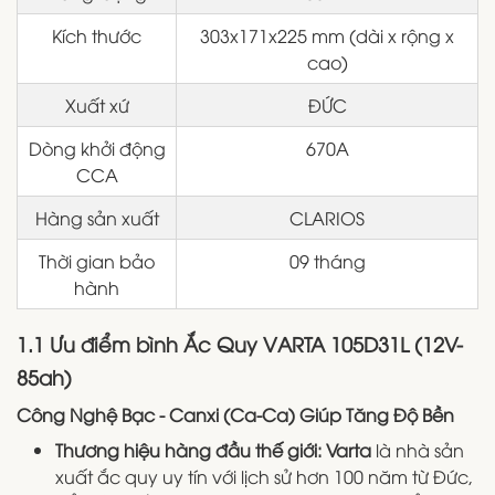
Kích thước
303x171x225 mm (dài x rộng x
cao)
Xuất xứ
ĐỨC
Dòng khởi động
670A
CCA
Hàng sản xuất
CLARIOS
Thời gian bảo
09 tháng
hành
1.1 Ưu điểm bình Ắc Quy VARTA 105D31L (12V-
85ah)
Công Nghệ Bạc - Canxi (Ca-Ca) Giúp Tăng Độ Bền
Thương hiệu hàng đầu thế giới:
Varta
là nhà sản
xuất ắc quy uy tín với lịch sử hơn 100 năm từ Đức,