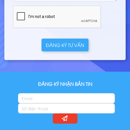
ĐĂNG KÝ TƯ VẤN
ĐĂNG KÝ NHẬN BẢN TIN