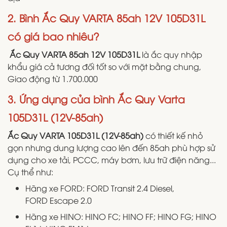
2. Bình Ắc Quy VARTA 85ah 12V 105D31L
có giá bao nhiêu?
Ắc Quy VARTA 85ah 12V 105D31L
là ắc quy nhập
khẩu giá cả tương đối tốt so với mặt bằng chung,
Giao động từ 1.700.000
3. Ứng dụng của bình Ắc Quy Varta
105D31L (12V-85ah)
Ắc Quy VARTA 105D31L (12V-85ah)
có thiết kế nhỏ
gọn nhưng dung lượng cao lên đến 85ah phù hợp sử
dụng cho xe tải, PCCC, máy bơm, lưu trữ điện năng...
Cụ thể như:
Hãng xe FORD: FORD Transit 2.4 Diesel,
FORD Escape 2.0
Hãng xe HINO: HINO FC; HINO FF; HINO FG; HINO