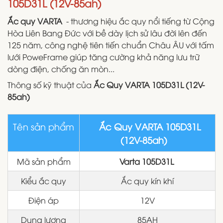
105D31L (12V-85ah)
Ắc quy VARTA
- thương hiệu ắc quy nổi tiếng từ Cộng
Hòa Liên Bang Đức với bề dày lịch sử lâu đời lên đến
125 năm, công nghệ tiên tiến chuẩn Châu ÂU với tấm
lưới PoweFrame giúp tăng cường khả năng lưu trữ
dòng điện, chống ăn mòn...
Thông số kỹ thuật của
Ắc Quy VARTA 105D31L (12V-
85ah)
Tên sản phẩm
Ắc Quy VARTA 105D31L
(12V-85ah)
Mã sản phẩm
Varta 105D31L
Kiểu ắc quy
Ắc quy kín khí
Điện áp
12V
Dung lượng
85AH