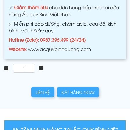
✅
Giảm thêm 50k
cho đơn hàng tiếp theo tại cửa
hàng Ắc quy Bình Việt Phát.
✅
Miễn phí bảo dưỡng, châm acid, câu đề, kích
bình, cứu hộ ắc quy.
Hotline (Zalo): 0987.396.499 (24/24)
Website:
www.acquybinhduong.com
LIÊN HỆ
ĐẶT HÀNG NGAY
AN TÂM MUA HÀNG TẠI ẮC QUY BÌNH VIỆT