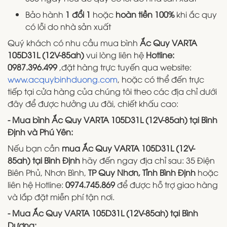
Bảo hành
1 đổi 1
hoặc
hoàn tiền 100%
khi ắc quy
có lỗi do nhà sản xuất
Quý khách có nhu cầu mua bình
Ắc Quy VARTA
105D31L (12V-85ah)
vui lòng liên hệ
Hotline:
0987.396.499
,đặt hàng trực tuyến qua website:
www.acquybinhduong.com
, hoặc có thể đến trực
tiếp tại cửa hàng của chúng tôi theo các địa chỉ dưới
đây để được hưởng ưu đãi, chiết khấu cao:
- Mua bình Ắc Quy VARTA 105D31L (12V-85ah) tại Bình
Định và Phú Yên:
Nếu bạn cần
mua Ắc Quy VARTA 105D31L (12V-
85ah)
tại Bình Định
hãy đến ngay địa chỉ sau: 35 Điện
Biên Phủ, Nhơn Bình,
TP Quy Nhơn, Tỉnh Bình Định
hoặc
liên hệ Hotline:
0974.745.869
để được hỗ trợ giao hàng
và lắp đặt miễn phí tận nơi.
- Mua Ắc Quy VARTA 105D31L (12V-85ah) tại Bình
Dương: