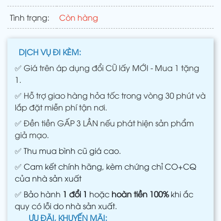
Tình trạng:
Còn hàng
DỊCH VỤ ĐI KÈM:
✅
Giá trên áp dụng đổi CŨ lấy MỚI - Mua 1 tặng
1.
✅
Hỗ trợ giao hàng hỏa tốc trong vòng 30 phút và
lắp đặt miễn phí tận nơi.
✅
Đền tiền GẤP 3 LẦN nếu phát hiện sản phẩm
giả mạo.
✅
Thu mua bình cũ giá cao.
✅
Cam kết chính hãng, kèm chứng chỉ CO+CQ
của nhà sản xuất
✅
Bảo hành
1 đổi 1
hoặc
hoàn tiền 100%
khi ắc
quy có lỗi do nhà sản xuất.
ƯU ĐÃI, KHUYẾN MÃI: