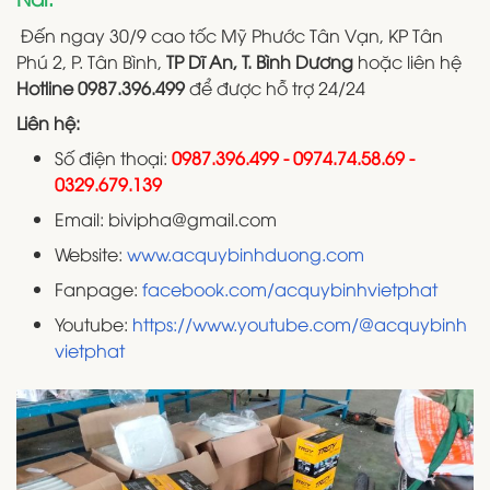
Đến ngay 30/9 cao tốc Mỹ Phước Tân Vạn, KP Tân
Phú 2, P. Tân Bình,
TP Dĩ An, T. Bình Dương
hoặc liên hệ
Hotline 0987.396.499
để được hỗ trợ 24/24
Liên hệ:
Số điện thoại:
0987.396.499 - 0974.74.58.69 -
0329.679.139
Email: bivipha@gmail.com
Website:
www.acquybinhduong.com
Fanpage:
facebook.com/acquybinhvietphat
Youtube:
https://www.youtube.com/@acquybinh
vietphat