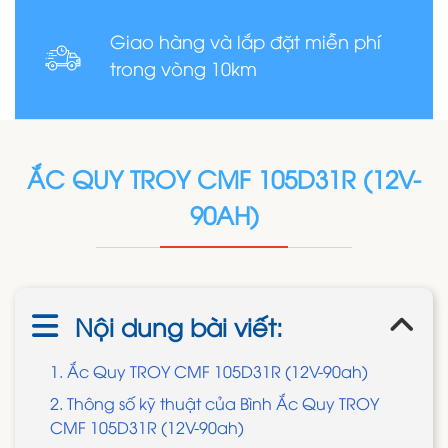
Giao hàng và lắp đặt miễn phí
trong vòng 10km
ẮC QUY TROY CMF 105D31R (12V-
90AH)
Nội dung bài viết:
1. Ắc Quy TROY CMF 105D31R (12V-90ah)
2. Thông số kỹ thuật của Bình Ắc Quy TROY
CMF 105D31R (12V-90ah)