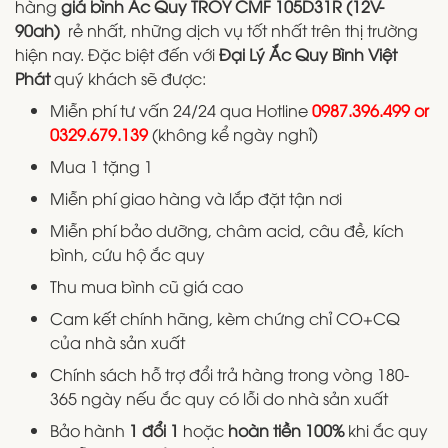
hàng
giá bình Ắc Quy TROY CMF 105D31R (12V-
90ah)
rẻ nhất, những dịch vụ tốt nhất trên thị trường
hiện nay. Đặc biệt đến với
Đại Lý Ắc Quy Bình Việt
Phát
quý khách sẽ được:
Miễn phí tư vấn 24/24 qua Hotline
0987.396.499 or
0329.679.139
(không kể ngày nghỉ)
Mua 1 tặng 1
Miễn phí giao hàng và lắp đặt tận nơi
Miễn phí bảo dưỡng, châm acid, câu đề, kích
bình, cứu hộ ắc quy
Thu mua bình cũ giá cao
Cam kết chính hãng, kèm chứng chỉ CO+CQ
của nhà sản xuất
Chính sách hỗ trợ đổi trả hàng trong vòng 180-
365 ngày nếu ắc quy có lỗi do nhà sản xuất
Bảo hành
1 đổi 1
hoặc
hoàn tiền 100%
khi ắc quy