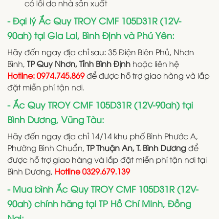
có lỗi do nhà sản xuất
- Đại lý Ắc Quy TROY CMF 105D31R (12V-
90ah) tại Gia Lai, Bình Định và Phú Yên:
Hãy đến ngay địa chỉ sau: 35 Điện Biên Phủ, Nhơn
Bình,
TP Quy Nhơn, Tỉnh Bình Định
hoặc liên hệ
Hotline: 0974.745.869
để được hỗ trợ giao hàng và lắp
đặt miễn phí tận nơi.
- Ắc Quy TROY CMF 105D31R (12V-90ah) tại
Bình Dương, Vũng Tàu:
Hãy đến ngay địa chỉ 14/14 khu phố Bình Phước A,
Phường Bình Chuẩn,
TP Thuận An, T. Bình Dương
để
được hỗ trợ giao hàng và lắp đặt miễn phí tận nơi tại
Bình Dương,
Hotline 0329.679.139
- Mua bình Ắc Quy TROY CMF 105D31R (12V-
90ah) chính hãng tại TP Hồ Chí Minh, Đồng
Nai: