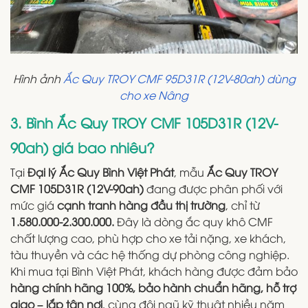
Hình ảnh
Ắc Quy TROY CMF 95D31R (12V-80ah) dùng
cho xe Nâng
3. Bình Ắc Quy TROY CMF 105D31R (12V-
90ah) giá bao nhiêu?
Tại
Đại lý Ắc Quy Bình Việt Phát
, mẫu
Ắc Quy TROY
CMF 105D31R (12V-90ah)
đang được phân phối với
mức giá
cạnh tranh hàng đầu thị trường
, chỉ từ
1.580.000-2.300.000.
Đây là dòng ắc quy khô CMF
chất lượng cao, phù hợp cho xe tải nặng, xe khách,
tàu thuyền và các hệ thống dự phòng công nghiệp.
Khi mua tại Bình Việt Phát, khách hàng được đảm bảo
hàng chính hãng 100%, bảo hành chuẩn hãng, hỗ trợ
giao – lắp tận nơi
, cùng đội ngũ kỹ thuật nhiều năm