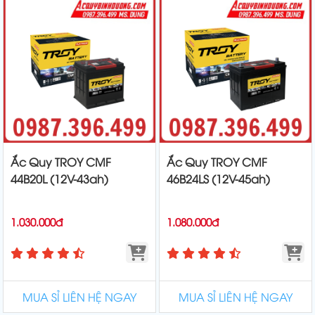
Ắc Quy TROY CMF
Ắc Quy TROY CMF
44B20L (12V-43ah)
46B24LS (12V-45ah)
1.030.000đ
1.080.000đ
MUA SỈ LIÊN HỆ NGAY
MUA SỈ LIÊN HỆ NGAY