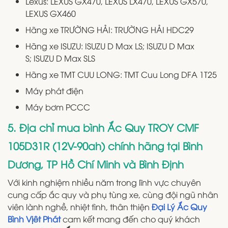
Lexus: LEXUS GX470, LEXUS LX470, LEXUS GX570,
LEXUS GX460
Hãng xe TRƯỜNG HẢI: TRƯỜNG HẢI HDC29
Hãng xe ISUZU: ISUZU D Max LS; ISUZU D Max
S; ISUZU D Max SLS
Hãng xe TMT CUU LONG: TMT Cuu Long DFA 1T25
Máy phát điện
Máy bơm PCCC
5. Địa chỉ mua bình Ắc Quy TROY CMF
105D31R (12V-90ah) chính hãng tại Bình
Dương, TP Hồ Chí Minh và Bình Định
Với kinh nghiệm nhiều năm trong lĩnh vực chuyên
cung cấp ắc quy và phụ tùng xe, cùng đội ngũ nhân
viên lành nghề, nhiệt tình, thân thiện
Đại Lý Ắc Quy
Bình Vịêt Phát
cam kết mang đến cho quý khách