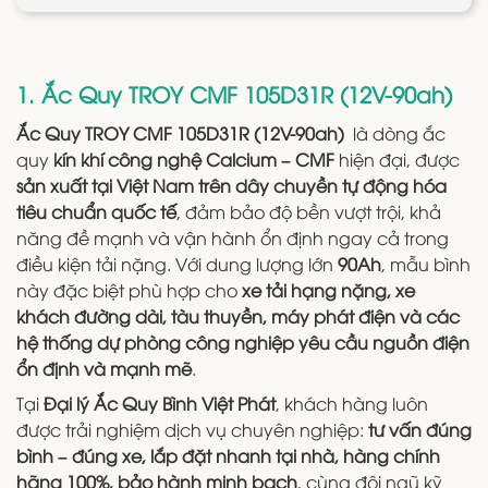
1. Ắc Quy TROY CMF 105D31R (12V-90ah)
Ắc Quy TROY CMF 105D31R (12V-90ah)
là dòng ắc
quy
kín khí công nghệ Calcium – CMF
hiện đại, được
sản xuất tại Việt Nam trên dây chuyền tự động hóa
tiêu chuẩn quốc tế
, đảm bảo độ bền vượt trội, khả
năng đề mạnh và vận hành ổn định ngay cả trong
điều kiện tải nặng. Với dung lượng lớn
90Ah
, mẫu bình
này đặc biệt phù hợp cho
xe tải hạng nặng, xe
khách đường dài, tàu thuyền, máy phát điện và các
hệ thống dự phòng công nghiệp yêu cầu nguồn điện
ổn định và mạnh mẽ
.
Tại
Đại lý Ắc Quy Bình Việt Phát
, khách hàng luôn
được trải nghiệm dịch vụ chuyên nghiệp:
tư vấn đúng
bình – đúng xe, lắp đặt nhanh tại nhà, hàng chính
hãng 100%, bảo hành minh bạch
, cùng đội ngũ kỹ