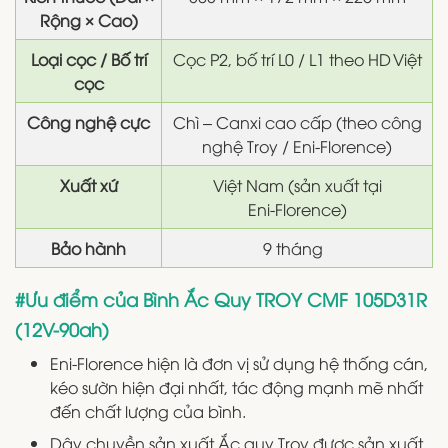
Rộng × Cao)
Loại cọc / Bố trí
Cọc P2, bố trí L0 / L1 theo HD Việt
cọc
Công nghệ cực
Chì – Canxi cao cấp (theo công
nghệ Troy / Eni‑Florence)
Xuất xứ
Việt Nam (sản xuất tại
Eni‑Florence)
Bảo hành
9 tháng
#Ưu điểm của Bình Ắc Quy TROY CMF 105D31R
(12V-90ah)
Eni-Florence hiện là đơn vị sử dụng hệ thống cán,
kéo sườn hiện đại nhất, tác động mạnh mẽ nhất
đến chất lượng của bình.
Dây chuyền sản xuất Ắc quy Troy được sản xuất