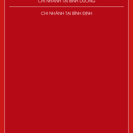
CHI NHÁNH TẠI BÌNH DƯƠNG
CHI NHÁNH TẠI BÌNH ĐỊNH