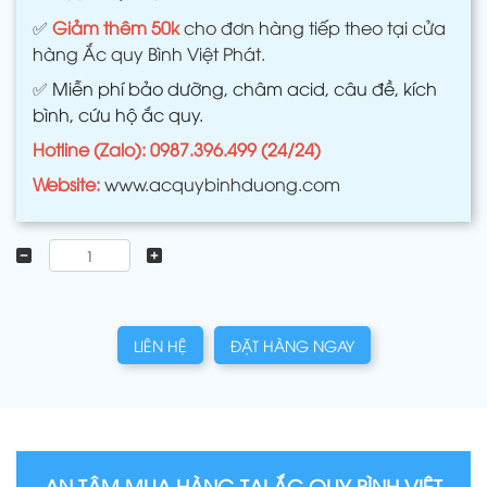
✅
Giảm thêm 50k
cho đơn hàng tiếp theo tại cửa
hàng Ắc quy Bình Việt Phát.
✅
Miễn phí bảo dưỡng, châm acid, câu đề, kích
bình, cứu hộ ắc quy.
Hotline (Zalo): 0987.396.499 (24/24)
Website:
www.acquybinhduong.com
LIÊN HỆ
ĐẶT HÀNG NGAY
AN TÂM MUA HÀNG TẠI ẮC QUY BÌNH VIỆT