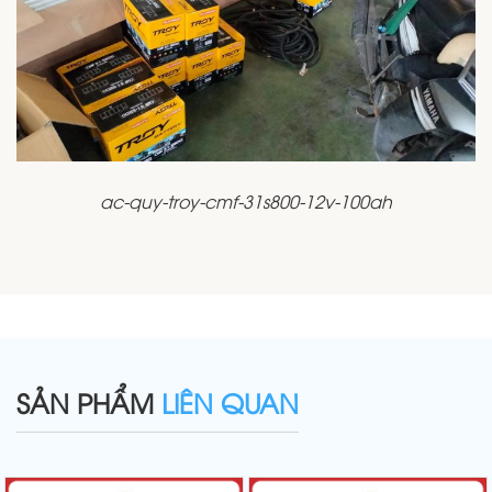
ac-quy-troy-cmf-31s800-12v-100ah
SẢN PHẨM
LIÊN QUAN