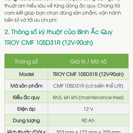
thuật am hiểu sâu về từng dòng ắc quy. Chúng tôi
cam kết giúp bạn chọn đúng sản phẩm, vận hành
bền bỉ và tối ưu chi phí.
2. Thông số kỹ thuật của Bình Ắc Quy
TROY CMF 105D31R (12V-90ah)
Thông số
Giá trị / Mô tả
Model
TROY CMF 105D31R (12V-90ah)
Mã sản phẩm
CMF 105D31R (có biến thể L/R)
Kiểu ắc quy
Khô, kín khí (maintenance-free)
Điện áp
12 V
Dung lượng
90 Ah
Kích thước (Dài ×
303 mm × 172 mm × 225 mm