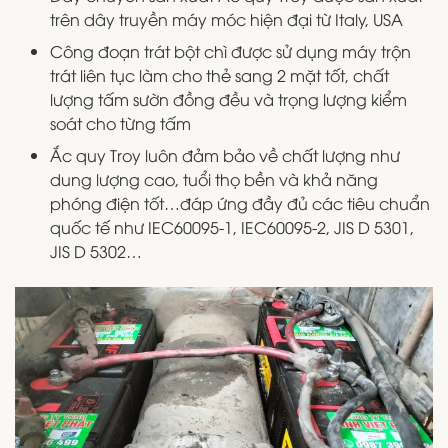
trên dây truyền máy móc hiện đại từ Italy, USA
Công đoạn trát bột chì được sử dụng máy trộn
trát liên tục làm cho thẻ sang 2 mặt tốt, chất
lượng tấm sườn đồng đều và trọng lượng kiểm
soát cho từng tấm
Ắc quy Troy luôn đảm bảo về chất lượng như
dung lượng cao, tuổi thọ bền và khả năng
phóng điện tốt…đáp ứng đầy đủ các tiêu chuẩn
quốc tế như IEC60095-1, IEC60095-2, JIS D 5301,
JIS D 5302…