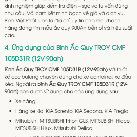
kinh nghiệm giúp kiểm tra điện – sạc và tư vấn đúng
nhu cầu. Với cam kết minh bạch về giá và dịch vụ,
Bình Việt Phát luôn là địa chỉ uy tín cho mọi khách
hàng đang tìm mẫu ắc quy 900Ah bền bỉ và hiệu suất
cao.
4. Ứng dụng của Bình Ắc Quy TROY CMF
105D31R (12V-90ah)
Bình Ắc Quy TROY CMF 105D31R (12V-90ah) v
ới thiết
kế cọc bulong chuyên dùng cho xe container, xe đầu
kéo. Ngoài ra
bình Ắc Quy TROY CMF 105D31R (12V-
90ah)
còn được sử dụng cho các ứng dụng sau:
Xe nâng
Hãng xe Kia: KIA Sorento, KIA Sedona, KIA Pregio
Mitsubishi: MITSUBISHI Triton GLS, MITSUBISHI Hiace,
MITSUBISHI Hilux, Mitsubishi Delica