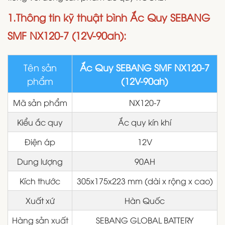
1.Thông tin kỹ thuật bình Ắc Quy SEBANG
SMF NX120-7 (12V-90ah):
Tên sản
Ắc Quy SEBANG SMF NX120-7
phẩm
(12V-90ah)
Mã sản phẩm
NX120-7
Kiểu ắc quy
Ắc quy kín khí
Điện áp
12V
Dung lượng
90AH
Kích thước
305x175x223 mm (dài x rộng x cao)
Xuất xứ
Hàn Quốc
Hàng sản xuất
SEBANG GLOBAL BATTERY