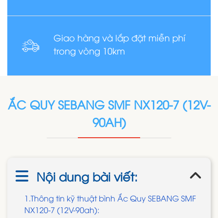
Giao hàng và lắp đặt miễn phí
trong vòng 10km
ẮC QUY SEBANG SMF NX120-7 (12V-
90AH)
Nội dung bài viết:
1.Thông tin kỹ thuật bình Ắc Quy SEBANG SMF
NX120-7 (12V-90ah):