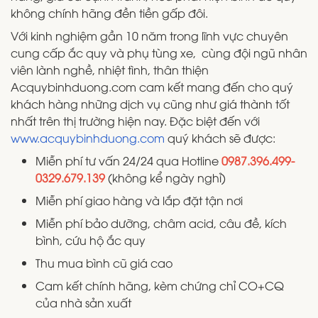
không chính hãng đền tiền gấp đôi.
Với kinh nghiệm gần 10 năm trong lĩnh vực chuyên
cung cấp ắc quy và phụ tùng xe, cùng đội ngũ nhân
viên lành nghề, nhiệt tình, thân thiện
Acquybinhduong.com cam kết mang đến cho quý
khách hàng những dịch vụ cũng như giá thành tốt
nhất trên thị trường hiện nay. Đặc biệt đến với
www.acquybinhduong.com
quý khách sẽ được:
Miễn phí tư vấn 24/24 qua Hotline
0987.396.499-
0329.679.139
(không kể ngày nghỉ)
Miễn phí giao hàng và lắp đặt tận nơi
Miễn phí bảo dưỡng, châm acid, câu đề, kích
bình, cứu hộ ắc quy
Thu mua bình cũ giá cao
Cam kết chính hãng, kèm chứng chỉ CO+CQ
của nhà sản xuất