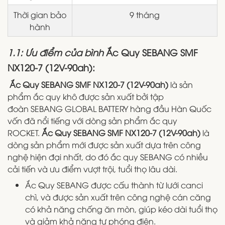
Thời gian bảo
9 tháng
hành
1.1: Ưu điểm của bình
Ắc Quy SEBANG SMF
NX120-7 (12V-90ah):
Ắc Quy SEBANG SMF NX120-7 (12V-90ah)
là sản
phẩm ắc quy khô được sản xuất bởi tập
đoàn SEBANG GLOBAL BATTERY hàng đầu Hàn Quốc
vốn đã nổi tiếng với dòng sản phẩm ắc quy
ROCKET.
Ắc Quy SEBANG SMF NX120-7 (12V-90ah)
là
dòng sản phẩm mới được sản xuất dựa trên công
nghệ hiện đại nhất, do đó ắc quy SEBANG có nhiều
cải tiến và ưu điểm vượt trội, tuổi thọ lâu dài.
Ắc Quy SEBANG được cấu thành từ lưới canci
chì, và được sản xuất trên công nghệ cán căng
có khả năng chống ăn mòn, giúp kéo dài tuổi thọ
và giảm khả năng tự phóng điện.