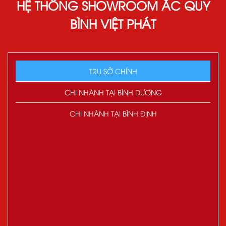
HỆ THỐNG SHOWROOM ẮC QUY
BÌNH VIỆT PHÁT
TRỤ SỞ CHÍNH
CHI NHÁNH TẠI BÌNH DƯƠNG
CHI NHÁNH TẠI BÌNH ĐỊNH