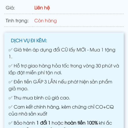
Giá:
Liên hệ
Tình trạng:
Còn hàng
DỊCH VỤ ĐI KÈM:
✅
Giá trên áp dụng đổi CŨ lấy MỚI - Mua 1 tặng
1.
✅
Hỗ trợ giao hàng hỏa tốc trong vòng 30 phút và
lắp đặt miễn phí tận nơi.
✅
Đền tiền GẤP 3 LẦN nếu phát hiện sản phẩm
giả mạo.
✅
Thu mua bình cũ giá cao.
✅
Cam kết chính hãng, kèm chứng chỉ CO+CQ
của nhà sản xuất
✅
Bảo hành
1 đổi 1
hoặc
hoàn tiền 100%
khi ắc