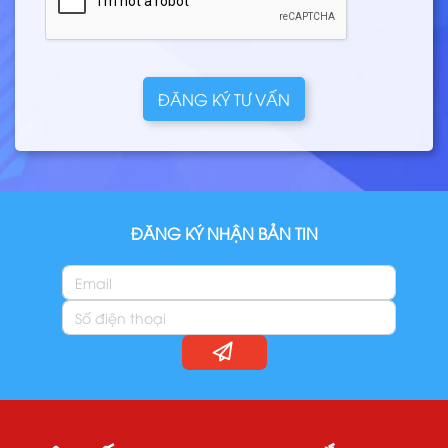
ĐĂNG KÝ TƯ VẤN
ĐĂNG KÝ NHẬN BẢN TIN