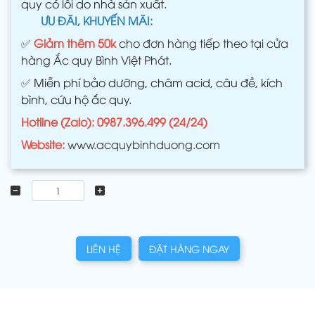
quy có lỗi do nhà sản xuất.
ƯU ĐÃI, KHUYẾN MÃI:
✅
Giảm thêm 50k
cho đơn hàng tiếp theo tại cửa
hàng Ắc quy Bình Việt Phát.
✅
Miễn phí bảo dưỡng, châm acid, câu đề, kích
bình, cứu hộ ắc quy.
Hotline (Zalo): 0987.396.499 (24/24)
Website:
www.acquybinhduong.com
LIÊN HỆ
ĐẶT HÀNG NGAY