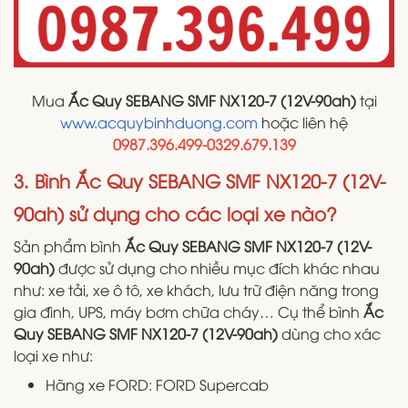
Mua
Ắc Quy SEBANG SMF NX120-7 (12V-90ah)
tại
www.acquybinhduong.com
hoặc liên hệ
0987.396.499-0329.679.139
3. Bình Ắc Quy SEBANG SMF NX120-7 (12V-
90ah) sử dụng cho các loại xe nào?
Sản phẩm bình
Ắc Quy SEBANG SMF NX120-7 (12V-
90ah)
được sử dụng cho nhiều mục đích khác nhau
như: xe tải, xe ô tô, xe khách, lưu trữ điện năng trong
gia đình, UPS, máy bơm chữa cháy… Cụ thể bình
Ắc
Quy SEBANG SMF NX120-7 (12V-90ah)
dùng cho xác
loại xe như:
Hãng xe FORD: FORD Supercab