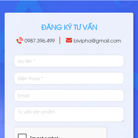
ĐĂNG KÝ TƯ VẤN
0987.396.499
bivipha@gmail.com