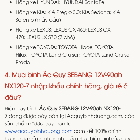
Hãng xe HYUNDAI: HYUNDAI SantaFe
Hãng xe KIA: KIA Pregio 3.0; KIA Sedona; KIA
Sorento (máy dầu)
Hãng xe LEXUS: LEXUS GX 460; LEXUS GX
470; LEXUS LX 570 (7 chỗ)
Hãng xe TOYOTA: TOYOTA Hiace; TOYOTA
Hilux; TOYOTA Land Cruiser; TOYOTA Land Cruiser
Prado
4. Mua bình
Ắc Quy SEBANG 12V-90ah
NX120-7 nhập khẩu chính hãng, giá rẻ ở
đâu?
Hiện nay bình
Ắc Quy SEBANG 12V-90ah NX120-
7
đang được bày bán tại Acquybinhduong.com, các
sản phẩm được bày bán tại
www.acquybinhduong.com
cam kết 100% chính
hãng, giá cả cạnh tranh, nếu phát hiện bình ắc quy