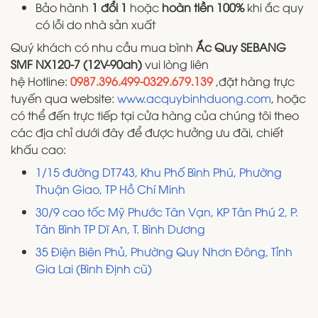
Bảo hành
1 đổi 1
hoặc
hoàn tiền 100%
khi ắc quy
có lỗi do nhà sản xuất
Quý khách có nhu cầu mua bình
Ắc Quy SEBANG
SMF NX120-7 (12V-90ah)
vui lòng liên
hệ Hotline:
0987.396.499-0329.679.139
,đặt hàng trực
tuyến qua website:
www.acquybinhduong.com
, hoặc
có thể đến trực tiếp tại cửa hàng của chúng tôi theo
các địa chỉ dưới đây để được hưởng ưu đãi, chiết
khấu cao:
1/15 đường DT743, Khu Phố Bình Phú, Phường
Thuận Giao, TP Hồ Chí Minh
30/9 cao tốc Mỹ Phước Tân Vạn, KP Tân Phú 2, P.
Tân Bình TP Dĩ An, T. Bình Dương
35 Điện Biên Phủ, Phường Quy Nhơn Đông, Tỉnh
Gia Lai (Bình Định cũ)