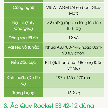
Công nghệ
VRLA - AGM (Absorbent Glass
Mat)
Nội trở (Fully
< 8 mΩ (giúp xả dòng lớn tức
Charged)
thời tốt)
Dòng sạc tối đa
12.6A
Vật liệu vỏ & nắp
Nhựa ABS (UL94-HB hoặc UL94-
V0 tùy chọn)
Kiểu đầu cực
F11 (Bolt-and-nut / Bulông & ốc
vít M6)
Kích thước (D x R x
197 x 165 x 170 mm
C)
Trọng lượng
13.2 kg
3. Ắc Quy Rocket ES 42-12 dùng