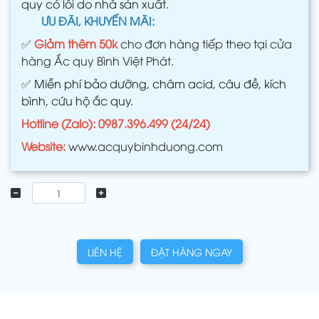
quy có lỗi do nhà sản xuất.
ƯU ĐÃI, KHUYẾN MÃI:
✅
Giảm thêm 50k
cho đơn hàng tiếp theo tại cửa
hàng Ắc quy Bình Việt Phát.
✅
Miễn phí bảo dưỡng, châm acid, câu đề, kích
bình, cứu hộ ắc quy.
Hotline (Zalo): 0987.396.499 (24/24)
Website:
www.acquybinhduong.com
LIÊN HỆ
ĐẶT HÀNG NGAY