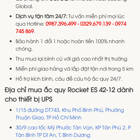
Global.
Dịch vụ tận tâm 24/7:
Tư vấn miễn phí mọi lúc
qua Hotline:
0987.396.499 - 0329.679.139 - 0974
745 869
.
Bảo hành 1 đổi 1 hoặc hoàn tiền 100% nhanh
chóng.
Thu mua lại bình cũ với giá cao nhất thị trường.
Miễn phí giao hàng và lắp đặt tận nơi trong 5 km
Hỗ trợ kích bình, câu đề cứu hộ ắc quy 24/7.
Địa chỉ mua ắc quy Rocket ES 42-12 dành
cho thiết bị UPS
1/15 đường DT743, Khu Phố Bình Phú, Phường
Thuận Giao, TP Hồ Chí Minh
30/9 cao tốc Mỹ Phước Tân Vạn, KP Tân Phú 2, P.
Tân Bình TP Dĩ An, T. Bình Dương