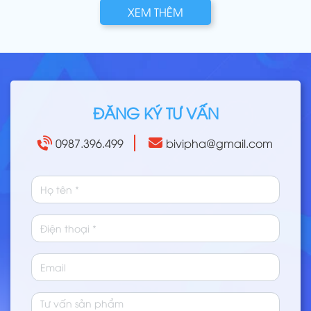
XEM THÊM
ĐĂNG KÝ TƯ VẤN
0987.396.499
bivipha@gmail.com