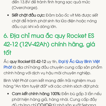
đến 13.8V để tránh tình trạng sạc quá mức
(Overcharge).
Siết chặt đầu cực:
Đảm bảo ốc vít M6 được siết
chặt để tránh phát sinh tia lửa điện hoặc nóng
đầu cực khi xả dòng lớn.
6. Địa chỉ mua ắc quy Rocket ES
42-12 (12V-42Ah) chính hãng, giá
tốt
Ắc
quy Rocket ES 42-12
uy tín,
Đại lý Ắc Quy Bình Việt
Phát
là địa chỉ hàng đầu chuyên cung cấp sản phẩm
chính hãng với dịch vụ hậu mãi chuyên nghiệp.
Bình Việt Phát cam kết mang đến trải nghiệm mua
hàng "An tâm tuyệt đối" với các chính sách đột phá:
Cam kết chính hãng 100%:
Đền bù gấp 3 lần nếu
phát hiện hàng giả, hàng nhái. Cung cấp đầy
đủ chứng chỉ
CO/CQ
từ nhà sản xuất Sebang