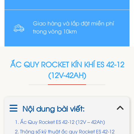
Giao hàng và lắp đặt miễn phí
trong vòng 10km
ẮC QUY ROCKET KÍN KHÍ ES 42-12
(12V-42AH)
Nội dung bài viết:
1. Ắc Quy Rocket ES 42-12 (12V – 42Ah)
2. Thông số kỹ thuật ắc quy Rocket ES 42-12