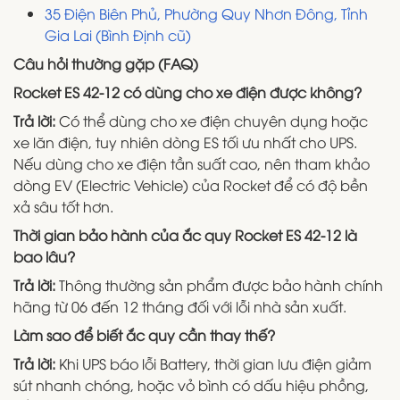
35 Điện Biên Phủ, Phường Quy Nhơn Đông, Tỉnh
Gia Lai (Bình Định cũ)
Câu hỏi thường gặp (FAQ)
Rocket ES 42-12 có dùng cho xe điện được không?
Trả lời:
Có thể dùng cho xe điện chuyên dụng hoặc
xe lăn điện, tuy nhiên dòng ES tối ưu nhất cho UPS.
Nếu dùng cho xe điện tần suất cao, nên tham khảo
dòng EV (Electric Vehicle) của Rocket để có độ bền
xả sâu tốt hơn.
Thời gian bảo hành của ắc quy Rocket ES 42-12 là
bao lâu?
Trả lời:
Thông thường sản phẩm được bảo hành chính
hãng từ 06 đến 12 tháng đối với lỗi nhà sản xuất.
Làm sao để biết ắc quy cần thay thế?
Trả lời:
Khi UPS báo lỗi Battery, thời gian lưu điện giảm
sút nhanh chóng, hoặc vỏ bình có dấu hiệu phồng,