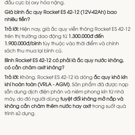
đầu cực bị oxy hóa nặng.
Giá bình ắc quy Rocket ES 42-12 (12V-42Ah) bao
nhiêu tiền?
Trả lời:
Hiện nay, giá ắc quy viễn thông Rocket ES 42-12
trên thị trường dao động từ
1.300.000đ đến
1.900.000đ/bình
tùy thuộc vào thời điểm và chính
sách thu mua lại bình cũ.
Bình Rocket ES 42-12 có phải là ắc quy nước không,
có cần châm axit không?
Trả lời:
Không. Rocket ES 42-12 là dòng
ắc quy khô kín
khí hoàn toàn (VRLA - AGM)
. Sản phẩm đã được nạp
sẵn dung dịch điện phân và niêm phong kín từ nhà
máy, do đó người dùng
tuyệt đối không mở nắp và
không cần châm thêm nước hay axit
trong suốt quá
trình sử dụng.