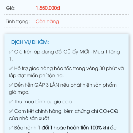
Giá:
1.550.000đ
Tình trạng:
Còn hàng
DỊCH VỤ ĐI KÈM:
✅
Giá trên áp dụng đổi CŨ lấy MỚI - Mua 1 tặng
1.
✅
Hỗ trợ giao hàng hỏa tốc trong vòng 30 phút và
lắp đặt miễn phí tận nơi.
✅
Đền tiền GẤP 3 LẦN nếu phát hiện sản phẩm
giả mạo.
✅
Thu mua bình cũ giá cao.
✅
Cam kết chính hãng, kèm chứng chỉ CO+CQ
của nhà sản xuất
✅
Bảo hành
1 đổi 1
hoặc
hoàn tiền 100%
khi ắc