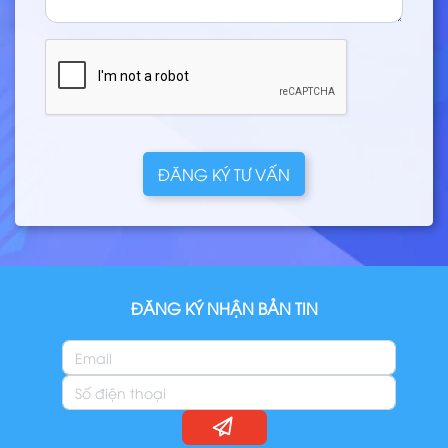
ĐĂNG KÝ TƯ VẤN
ĐĂNG KÝ NHẬN BẢN TIN