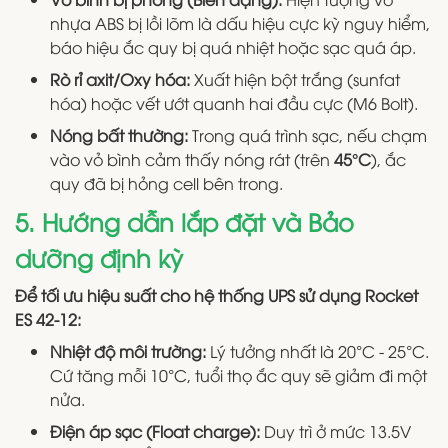
nhựa ABS bị lồi lõm là dấu hiệu cực kỳ nguy hiểm,
báo hiệu ắc quy bị quá nhiệt hoặc sạc quá áp.
Rò rỉ axit/Oxy hóa:
Xuất hiện bột trắng (sunfat
hóa) hoặc vết ướt quanh hai đầu cực (M6 Bolt).
Nóng bất thường:
Trong quá trình sạc, nếu chạm
vào vỏ bình cảm thấy nóng rát (trên
45°C
), ắc
quy đã bị hỏng cell bên trong.
5. Hướng dẫn lắp đặt và Bảo
dưỡng định kỳ
Để tối ưu hiệu suất cho hệ thống UPS sử dụng Rocket
ES 42-12:
Nhiệt độ môi trường:
Lý tưởng nhất là 20°C - 25°C.
Cứ tăng mỗi 10°C, tuổi thọ ắc quy sẽ giảm đi một
nửa.
Điện áp sạc (Float charge):
Duy trì ở mức 13.5V