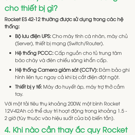
cho thiết bị gì?
Rocket ES 42-12 thường được sử dụng trong các hệ
thống:
Bộ lưu điện UPS:
Cho máy tính cá nhân, máy chủ
(Server), thiết bị mạng (Switch/Router).
Hệ thống PCCC:
Cấp nguồn cho tủ trung tâm
báo cháy và đèn chiếu sáng khẩn cấp.
Hệ thống Camera giám sát (CCTV):
Đảm bảo ghi
hình liên tục ngay cả khi bị cắt điện đột ngột.
Thiết bị y tế:
Máy đo huyết áp, máy trợ thở cầm
tay.
Với một tải tiêu thụ khoảng 200W, một bình Rocket
12V-42Ah có thể duy trì hoạt động trong khoảng 1.5 -
2 giờ (tùy thuộc vào hiệu suất của bộ biến tần).
4. Khi nào cần thay ắc quy Rocket