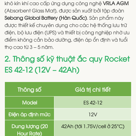
khô kín khí cao cấp ứng dụng công nghệ
VRLA AGM
(Absorbent Glass Mat), được sản xuất bởi tập đoàn
Sebang Global Battery (Hàn Quốc)
. Sản phẩm này
được thiết kế chuyên dụng cho các hệ thống lưu trữ
điện, bộ lưu điện (UPS) và thiết bị công nghiệp nhờ ưu
điểm không cần bảo dưỡng, điện áp ổn định và tuổi
thọ cao từ 3 – 5 năm.
2. Thông số kỹ thuật ắc quy Rocket
ES 42-12 (12V – 42Ah)
Thông số
Giá trị chi tiết
Model
ES 42-12
Điện áp định mức
12V
Dung lượng (20
42Ah (tới 1.75V/cell ở 25°C)
Hour Rate)