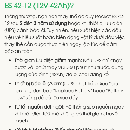
ES 42-12 (12V-42Ah)?
Thông thường, bạn nên thay thế ắc quy Rocket ES 42-
12 sau
2 đến 3 năm sử dụng
hoặc khi thiết bị lưu điện
(UPS) cảnh báo lỗi. Tuy nhiên, nếu xuất hiện các dấu
hiệu về hiệu suất hoặc biến dạng vật lý dưới đây, việc
thay thế cần được thực hiện ngay lập tức để đảm
bảo an toàn.
Thời gian lưu điện giảm mạnh:
Nếu UPS chỉ chạy
được vài phút thay vì 30-60 phút như trước, dung
lượng của bình (42Ah) đã bị chai đáng kể.
Thiết bị báo lỗi (Alarm):
UPS phát tiếng kêu "bíp"
liên tục, đèn báo "Replace Battery" hoặc "Battery
Low" sáng đỏ dù đã sạc đầy.
Tự tắt nguồn đột ngột:
Hệ thống sụp nguồn ngay
khi mất điện lưới mà không có thời gian chuyển
mạch.
Vỏ bình bị phồng (Biến dạng):
Hiện tượng vỏ