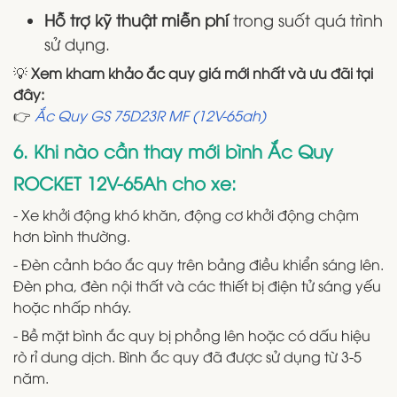
Hỗ trợ kỹ thuật miễn phí
trong suốt quá trình
sử dụng.
💡
Xem kham khảo ắc quy giá mới nhất và ưu đãi tại
đây:
👉
Ắc Quy GS 75D23R MF (12V-65ah)
6. Khi nào cần thay mới bình Ắc Quy
ROCKET 12V-65Ah cho xe:
- Xe khởi động khó khăn, động cơ khởi động chậm
hơn bình thường.
- Đèn cảnh báo ắc quy trên bảng điều khiển sáng lên.
Đèn pha, đèn nội thất và các thiết bị điện tử sáng yếu
hoặc nhấp nháy.
- Bề mặt bình ắc quy bị phồng lên hoặc có dấu hiệu
rò rỉ dung dịch. Bình ắc quy đã được sử dụng từ 3-5
năm.