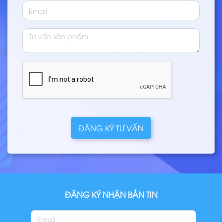
ĐĂNG KÝ TƯ VẤN
ĐĂNG KÝ NHẬN BẢN TIN