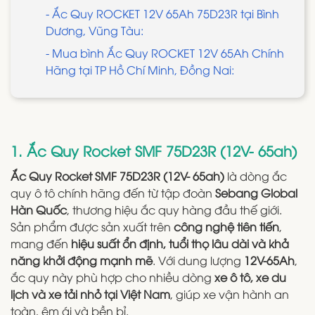
- Ắc Quy ROCKET 12V 65Ah 75D23R tại Bình
Dương, Vũng Tàu:
- Mua bình Ắc Quy ROCKET 12V 65Ah Chính
Hãng tại TP Hồ Chí Minh, Đồng Nai:
1. Ắc Quy Rocket SMF 75D23R (12V- 65ah)
Ắc Quy Rocket SMF 75D23R (12V- 65ah)
là dòng ắc
quy ô tô chính hãng đến từ tập đoàn
Sebang Global
Hàn Quốc
, thương hiệu ắc quy hàng đầu thế giới.
Sản phẩm được sản xuất trên
công nghệ tiên tiến
,
mang đến
hiệu suất ổn định, tuổi thọ lâu dài và khả
năng khởi động mạnh mẽ
. Với dung lượng
12V-65Ah
,
ắc quy này phù hợp cho nhiều dòng
xe ô tô, xe du
lịch và xe tải nhỏ tại Việt Nam
, giúp xe vận hành an
toàn, êm ái và bền bỉ.