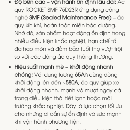
Độ bền cao – vận hành ổn định lâu dài:
Ắc
quy ROCKET SMF 75D23R ứng dụng công
nghệ
SMF (Sealed Maintenance Free)
– ắc
quy kín khí, hoàn toàn miễn bảo dưỡng.
Nhờ đó, sản phẩm hoạt động ổn định trong
nhiều điều kiện khắc nghiệt, hạn chế tối
đa hao mòn và đảm bảo tuổi thọ vượt trội
so với các dòng ắc quy thông thường.
Hiệu suất mạnh mẽ – khởi động nhanh
chóng:
Với dung lượng
65Ah
cùng dòng
khởi động lên đến
~580A
, ắc quy giúp xe
khởi động nhanh, mạnh và mượt ngay cả
trong điều kiện thời tiết lạnh hoặc môi
trường khắc nghiệt. Đây là lựa chọn tối ưu
cho những ai cần sự ổn định và sức mạnh
khi vận hành phương tiện.