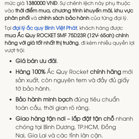
mức giá
1380000 VNĐ
. Sự chênh lệch này phụ thuộc
vào
thời điểm mua, chương trình khuyến mãi, khu vực
phân phối
và
chính sách bảo hành
của từng đại lý.
Tại
đại lý ắc quy Bình Việt Phát
, khách hàng được
mua Ắc Quy ROCKET SMF 75D23R (12V- 65ah) chính
hãng với giá tốt nhất thị trường
, đi kèm nhiều quyền lợi
vượt trội:
Giá bán ưu đãi
.
Hàng 100%
Ắc Quy Rocket
chính hãng
mới
sản xuất, còn nguyên tem và đầy đủ giấy
tờ bảo hành.
Bảo hành minh bạch
đúng tiêu chuẩn
toàn cầu, thời gian rõ ràng.
Giao hàng tận nơi – lắp đặt tận chỗ
nhanh
chóng tại Bình Dương, TP.HCM, Đồng
Nai, Gia Lai và các tỉnh lân cận.