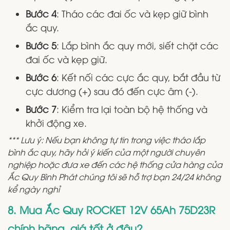
Bước 4
: Tháo các đai ốc và kẹp giữ bình
ắc quy.
Bước 5
: Lắp bình ắc quy mới, siết chặt các
đai ốc và kẹp giữ.
Bước 6
: Kết nối các cực ắc quy, bắt đầu từ
cực dương (+) sau đó đến cực âm (-).
Bước 7
: Kiểm tra lại toàn bộ hệ thống và
khởi động xe.
*** Lưu ý: Nếu bạn không tự tin trong việc tháo lắp
bình ắc quy, hãy hỏi ý kiến của một người chuyên
nghiệp hoặc đưa xe đến các hệ thống cửa hàng của
Ắc Quy Bình Phát chúng tôi sẽ hỗ trợ bạn 24/24 không
kể ngày nghỉ
8. Mua Ắc Quy ROCKET 12V 65Ah 75D23R
chính hãng, giá tốt ở đâu?