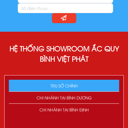
HỆ THỐNG SHOWROOM ẮC QUY
BÌNH VIỆT PHÁT
TRỤ SỞ CHÍNH
CHI NHÁNH TẠI BÌNH DƯƠNG
CHI NHÁNH TẠI BÌNH ĐỊNH