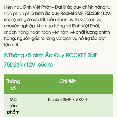
Hiện nay,
Bình Việt Phát – Đại lý ắc quy chính hãng
tự
hào phân phối
bình ắc quy Rocket SMF 75D23R (12V-
65ah)
với
giá cực tốt, bảo hành uy tín và dịch vụ
chuyên nghiệp
. Khi mua hàng tại
Bình Việt Phát
,
khách hàng hoàn toàn yên tâm về
chất lượng chính
hãng, nguồn gốc rõ ràng và dịch vụ hỗ trợ lắp đặt
tận nơi
.
2.Thông số bình Ắc Quy ROCKET SMF
75D23R (12V- 65ah) :
Thông
Chi tiết
số
Mã
Rocket SMF 75D23R
sản
phẩm