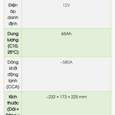
Điện
12V
áp
danh
định
Dung
65Ah
lượng
(C10,
25°C)
Dòng
~580A
khởi
động
lạnh
(CCA)
Kích
~232 × 173 × 225
mm
thước
(Dài ×