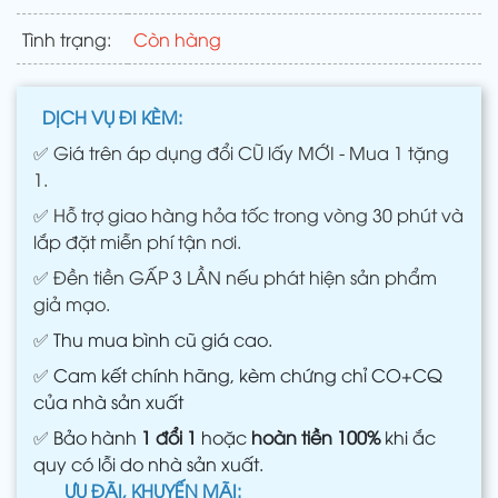
Tình trạng:
Còn hàng
DỊCH VỤ ĐI KÈM:
✅
Giá trên áp dụng đổi CŨ lấy MỚI - Mua 1 tặng
1.
✅
Hỗ trợ giao hàng hỏa tốc trong vòng 30 phút và
lắp đặt miễn phí tận nơi.
✅
Đền tiền GẤP 3 LẦN nếu phát hiện sản phẩm
giả mạo.
✅
Thu mua bình cũ giá cao.
✅
Cam kết chính hãng, kèm chứng chỉ CO+CQ
của nhà sản xuất
✅
Bảo hành
1 đổi 1
hoặc
hoàn tiền 100%
khi ắc
quy có lỗi do nhà sản xuất.
ƯU ĐÃI, KHUYẾN MÃI: