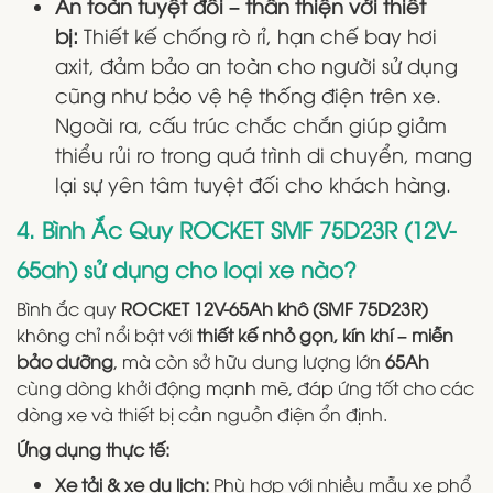
An toàn tuyệt đối – thân thiện với thiết
bị:
Thiết kế chống rò rỉ, hạn chế bay hơi
axit, đảm bảo an toàn cho người sử dụng
cũng như bảo vệ hệ thống điện trên xe.
Ngoài ra, cấu trúc chắc chắn giúp giảm
thiểu rủi ro trong quá trình di chuyển, mang
lại sự yên tâm tuyệt đối cho khách hàng.
4. Bình Ắc Quy ROCKET SMF 75D23R (12V-
65ah) sử dụng cho loại xe nào?
Bình ắc quy
ROCKET 12V-65Ah khô (SMF 75D23R)
không chỉ nổi bật với
thiết kế nhỏ gọn, kín khí – miễn
bảo dưỡng
, mà còn sở hữu dung lượng lớn
65Ah
cùng dòng khởi động mạnh mẽ, đáp ứng tốt cho các
dòng xe và thiết bị cần nguồn điện ổn định.
Ứng dụng thực tế:
Xe tải & xe du lịch:
Phù hợp với nhiều mẫu xe phổ