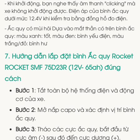
- Khi khởi động, bạn nghe thấy âm thanh "clicking" mà
xe không khởi động được. Điện áp của bình ắc quy
dưới mức 12.4V khi kiểm tra bằng đồng hồ đo điện.
- Ắc quy có mùi hôi Dựa vào mắt thần có trên bình ắc
quy: màu xanh: tốt, màu đen: bình yếu điện, màu
trắng/đỏ: bình hư
7. Hướng dẫn lắp đặt bình Ắc quy Rocket
ROCKET SMF 75D23R (12V- 65ah) đúng
cách
Bước 1
: Tắt toàn bộ hệ thống điện và động
cơ của xe.
Bước 2
: Mở nắp capo và xác định vị trí bình
ắc quy.
Bước 3
: Tháo các cực ắc quy, bắt đầu từ
cực âm (-) sau đó đến cực dương (+).