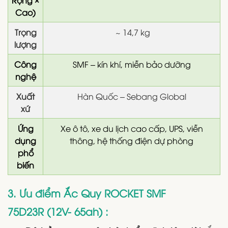
Rộng ×
Cao)
Trọng
~ 14,7 kg
lượng
Công
SMF – kín khí, miễn bảo dưỡng
nghệ
Xuất
Hàn Quốc – Sebang Global
xứ
Ứng
Xe ô tô, xe du lịch cao cấp, UPS, viễn
dụng
thông, hệ thống điện dự phòng
phổ
biến
3. Ưu điểm Ắc Quy ROCKET SMF
75D23R (12V- 65ah) :