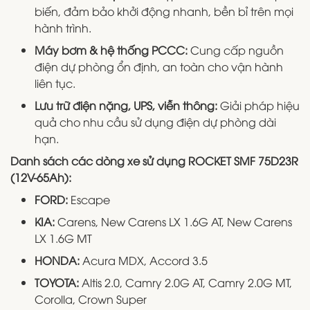
biến, đảm bảo khởi động nhanh, bền bỉ trên mọi
hành trình.
Máy bơm & hệ thống PCCC:
Cung cấp nguồn
điện dự phòng ổn định, an toàn cho vận hành
liên tục.
Lưu trữ điện nặng, UPS, viễn thông:
Giải pháp hiệu
quả cho nhu cầu sử dụng điện dự phòng dài
hạn.
Danh sách các dòng xe sử dụng ROCKET SMF 75D23R
(12V-65Ah):
FORD:
Escape
KIA:
Carens, New Carens LX 1.6G AT, New Carens
LX 1.6G MT
HONDA:
Acura MDX, Accord 3.5
TOYOTA:
Altis 2.0, Camry 2.0G AT, Camry 2.0G MT,
Corolla, Crown Super