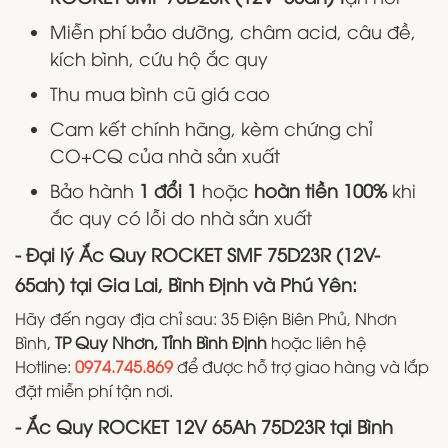
Miễn phí bảo dưỡng, châm acid, câu đề,
kích bình, cứu hộ ắc quy
Thu mua bình cũ giá cao
Cam kết chính hãng, kèm chứng chỉ
CO+CQ của nhà sản xuất
Bảo hành
1 đổi 1
hoặc
hoàn tiền 100%
khi
ắc quy có lỗi do nhà sản xuất
- Đại lý Ắc Quy ROCKET SMF 75D23R (12V-
65ah) tại Gia Lai, Bình Định và Phú Yên:
Hãy đến ngay địa chỉ sau: 35 Điện Biên Phủ, Nhơn
Bình,
TP Quy Nhơn, Tỉnh Bình Định
hoặc liên hệ
Hotline:
0974.745.869
để được hỗ trợ giao hàng và lắp
đặt miễn phí tận nơi.
- Ắc Quy ROCKET 12V 65Ah 75D23R tại Bình