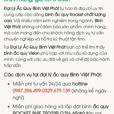
Đại Lý Ắc Quy Bình Việt Phát
tự hào là địa chỉ uy tín
cung cấp các dòng
bình ắc quy Rocket chất lượng
cao
. Với nhiều năm kinh nghiệm trong ngành,
Bình
Việt Phá
t không chỉ đảm bảo sản phẩm chính hãng,
mà còn mang đến cho khách hàng dịch vụ tư vấn
chuyên nghiệp và hỗ trợ kỹ thuật tận tình.
Tại
Đại Lý Ắc Quy Bình Việt Phát
bạn có thể tìm thấy
bình ắc quy Vision
phù hợp với nhu cầu sử dụng của
mình, cùng với các ưu đãi về giá và chế độ bảo hành
hấp dẫn
Các dịch vụ tại đại lý ắc quy Bình Việt Phát:
Miễn phí tư vấn 24/24 qua
hotline
0987.396.499-0329.679.139
(không kể ngày
nghỉ)
Miễn phí giao hàng và lắp đặt bình
ắc quy
ROCKET SMF 75D23R (12V- 65ah) t
ận nơi