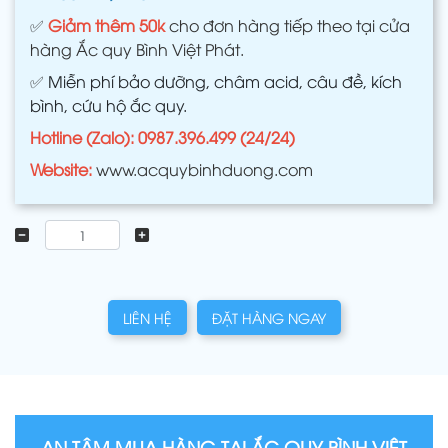
✅
Giảm thêm 50k
cho đơn hàng tiếp theo tại cửa
hàng Ắc quy Bình Việt Phát.
✅
Miễn phí bảo dưỡng, châm acid, câu đề, kích
bình, cứu hộ ắc quy.
Hotline (Zalo): 0987.396.499 (24/24)
Website:
www.acquybinhduong.com
LIÊN HỆ
ĐẶT HÀNG NGAY
AN TÂM MUA HÀNG TẠI ẮC QUY BÌNH VIỆT