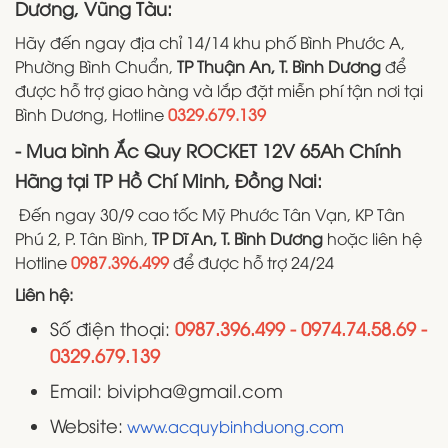
Dương, Vũng Tàu:
Hãy đến ngay địa chỉ 14/14 khu phố Bình Phước A,
Phường Bình Chuẩn,
TP Thuận An, T. Bình Dương
để
được hỗ trợ giao hàng và lắp đặt miễn phí tận nơi tại
Bình Dương, Hotline
0329.679.139
- Mua bình Ắc Quy ROCKET 12V 65Ah Chính
Hãng tại TP Hồ Chí Minh, Đồng Nai:
Đến ngay 30/9 cao tốc Mỹ Phước Tân Vạn, KP Tân
Phú 2, P. Tân Bình,
TP Dĩ An, T. Bình Dương
hoặc liên hệ
Hotline
0987.396.499
để được hỗ trợ 24/24
Liên hệ:
Số điện thoại:
0987.396.499 - 0974.74.58.69 -
0329.679.139
Email: bivipha@gmail.com
Website:
www.acquybinhduong.com