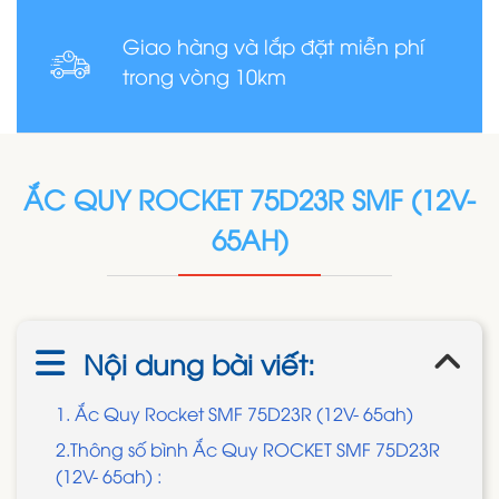
Giao hàng và lắp đặt miễn phí
trong vòng 10km
ẮC QUY ROCKET 75D23R SMF (12V-
65AH)
Nội dung bài viết:
1. Ắc Quy Rocket SMF 75D23R (12V- 65ah)
2.Thông số bình Ắc Quy ROCKET SMF 75D23R
(12V- 65ah) :