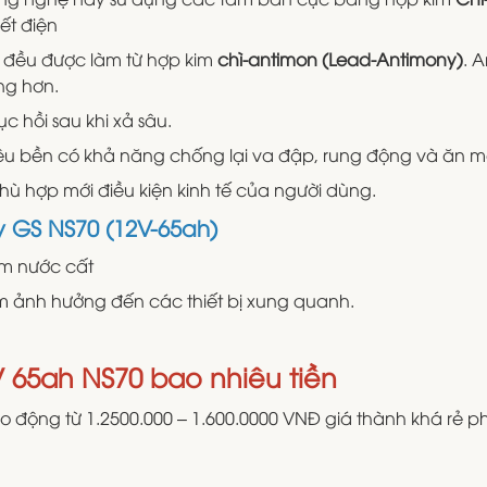
ết điện
) đều được làm từ hợp kim
chì-antimon (Lead-Antimony)
. 
ng hơn.
 hồi sau khi xả sâu.
siêu bền có khả năng chống lại va đập, rung động và ăn 
phù hợp mới điều kiện kinh tế của người dùng.
 GS NS70 (12V-65ah)
êm nước cất
làm ảnh hưởng đến các thiết bị xung quanh.
 65ah NS70 bao nhiêu tiền
o động từ 1.2500.000 – 1.600.0000 VNĐ giá thành khá rẻ ph