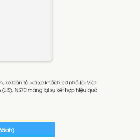
 xe bán tải và xe khách cỡ nhỏ tại Việt
 (JIS), NS70 mang lại sự kết hợp hiệu quả
65ah)