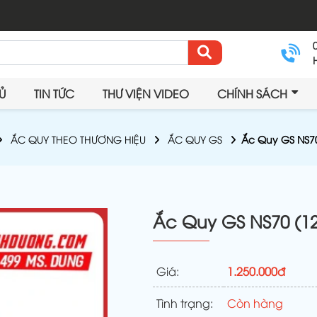
Ủ
TIN TỨC
THƯ VIỆN VIDEO
CHÍNH SÁCH
ẮC QUY THEO THƯƠNG HIỆU
ẮC QUY GS
Ắc Quy GS NS7
Ắc Quy GS NS70 (1
Giá:
1.250.000đ
Tình trạng:
Còn hàng