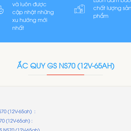
và luôn được
chất lượng sả
cập nhật những
phẩm
xu hướng mới
nhất
ẮC QUY GS NS70 (12V-65AH)
S70 (12V-65ah) :
0 (12V-65ah) :
S NS70 (12V-65ah)