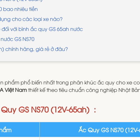
 bao nhiêu tiền
dụng cho các loại xe nào?
 đối với bình ắc quy GS 65ah nước
y nước GS NS70
) chính hãng, giá rẻ ở đâu?
n phẩm phổ biến nhất trong phân khúc ắc quy cho xe con,
A Việt Nam
thiết kế theo tiêu chuẩn công nghiệp Nhật Bản
c Quy GS NS70 (12V-65ah) :
phẩm
Ắc Quy GS NS70 (12V-