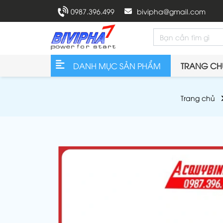
0987.396.499
bivipha@gmail.com
DANH MỤC SẢN PHẨM
TRANG CH
Trang chủ