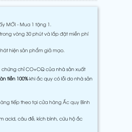
ấy MỚI - Mua 1 tặng 1.
trong vòng 30 phút và lắp đặt miễn phí
phát hiện sản phẩm giả mạo.
m chứng chỉ CO+CQ của nhà sản xuất
àn tiền 100%
khi ắc quy có lỗi do nhà sản
àng tiếp theo tại cửa hàng Ắc quy Bình
 acid, câu đề, kích bình, cứu hộ ắc