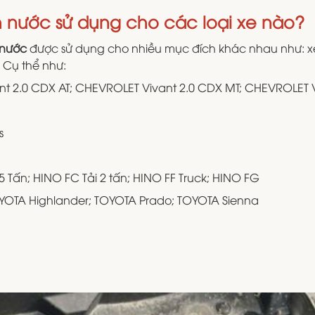
h nước
sử dụng cho các loại xe nào?
 nước
được sử dụng cho nhiều mục đích khác nhau như: xe t
 Cụ thể như:
 2.0 CDX AT; CHEVROLET Vivant 2.0 CDX MT; CHEVROLET Vi
s
5 Tấn; HINO FC Tải 2 tấn; HINO FF Truck; HINO FG
YOTA Highlander; TOYOTA Prado; TOYOTA Sienna