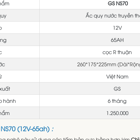
phẩm
GS NS70
quy
Ắc quy nước truyền t
p
12V
ợng
65AH
ọc
cọc R thuận
ớc
260*175*225mm (Dài*Rộ
ứ
Việt Nam
xuất
GS
ảo hành
6 tháng
phẩm
1.250.000
NS70 (12V-65ah)
:
ông nghệ này sử dụng các tấm bản cực bằng hợp kim
Chì