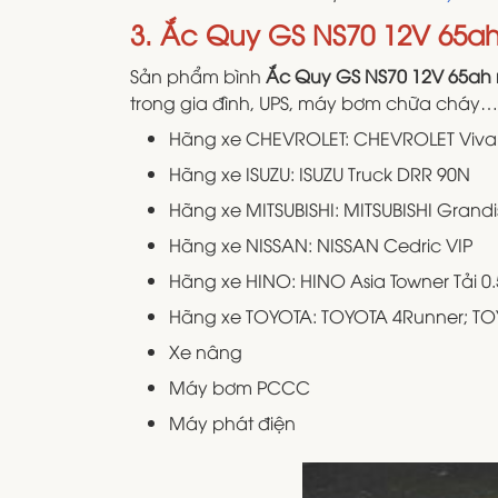
3. Ắc Quy GS NS70 12V 65a
Sản phẩm bình
Ắc Quy GS NS70 12V 65ah
trong gia đình, UPS, máy bơm chữa cháy…
Hãng xe CHEVROLET: CHEVROLET Vivant
Hãng xe ISUZU: ISUZU Truck DRR 90N
Hãng xe MITSUBISHI: MITSUBISHI Grandi
Hãng xe NISSAN: NISSAN Cedric VIP
Hãng xe HINO: HINO Asia Towner Tải 0.
Hãng xe TOYOTA: TOYOTA 4Runner; TO
Xe nâng
Máy bơm PCCC
Máy phát điện