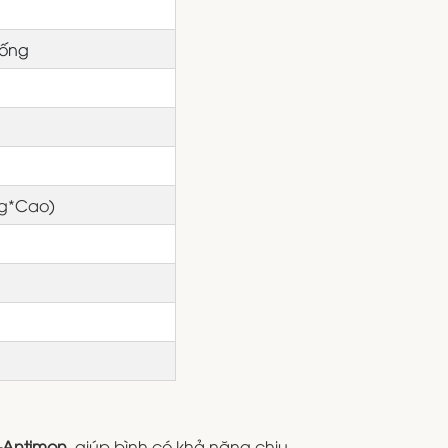
hống
ng*Cao)
-Antimon
, giúp bình có khả năng chịu