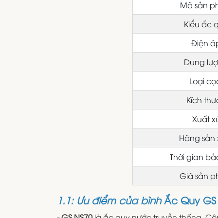
Mã sản 
Kiểu ắc 
Điện á
Dung lư
Loại c
Kích thư
Xuất x
Hàng sản 
Thời gian b
Giá sản 
1.1: Ưu điểm của bình
Ắc Quy GS 
- GS NS70
là ắc quy nước truyền thống. C