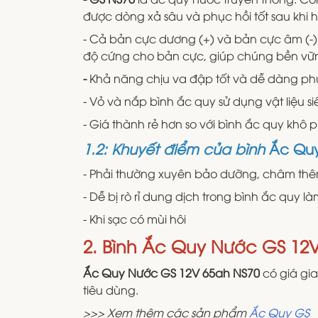
được dòng xả sâu và phục hồi tốt sau khi h
- Cả bản cực dương (+) và bản cực âm (-
độ cứng cho bản cực, giúp chúng bền vữ
-
Khả năng chịu va đập tốt và dễ dàng phục
- Vỏ và nắp bình ắc quy sử dụng vật liệu 
- Giá thành rẻ hơn so với bình ắc quy khô 
1.2: Khuyết điểm của bình
Ắc Quy
- Phải thường xuyên bảo dưỡng, châm th
- Dễ bị rò rỉ dung dịch trong bình ắc quy 
- Khi sạc có mùi hôi
2. Bình Ắc Quy Nước GS 12V
Ắc Quy Nước GS 12V 65ah NS70
có giá gia
tiêu dùng.
>>> Xem thêm các sản phẩm
Ắc Quy GS