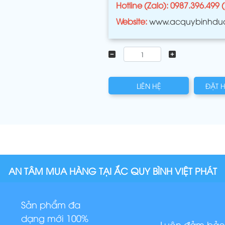
Hotline (Zalo): 0987.396.499 
Website:
www.acquybinhdu
LIÊN HỆ
ĐẶT 
AN TÂM MUA HÀNG TẠI ẮC QUY BÌNH VIỆT PHÁT
Sản phẩm đa
dạng mới 100%
Luôn đảm bảo