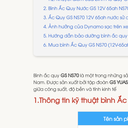
2. Bình Ắc Quy Nước GS 12V 65ah NS70
3. Ắc Quy GS NS70 12V 65ah nước sử 
4. Ảnh hưởng của Dynamo sạc trên xe
​​5. Hướng dẫn bảo dưỡng bình ắc qu
6. Mua bình Ắc Quy GS NS70 (12V-65ah
Bình ắc quy
GS NS70
là một trong những sả
Nam. Được sản xuất bởi tập đoàn
GS YUAS
giữa công suất, độ bền và tính kinh tế
1.Thông tin kỹ thuật bình Ắ
Tên sản 