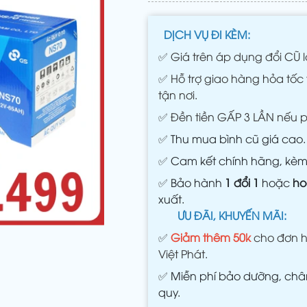
DỊCH VỤ ĐI KÈM:
✅
Giá trên áp dụng đổi CŨ l
✅
Hỗ trợ giao hàng hỏa tốc 
tận nơi.
✅
Đền tiền GẤP 3 LẦN nếu 
✅
Thu mua bình cũ giá cao.
✅
Cam kết chính hãng, kè
✅
Bảo hành
1 đổi 1
hoặc
ho
xuất.
ƯU ĐÃI, KHUYẾN MÃI:
✅
Giảm thêm 50k
cho đơn h
Việt Phát.
✅
Miễn phí bảo dưỡng, châm
quy.