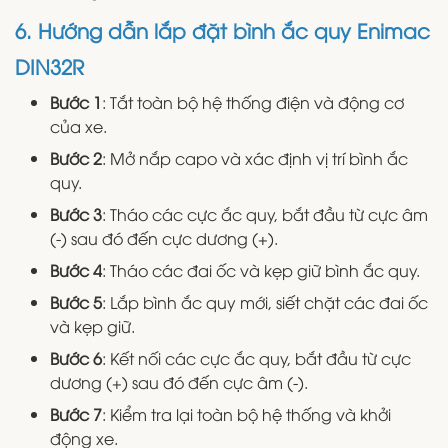
6. Hướng dẫn lắp đặt bình ắc quy Enimac
DIN32R
Bước 1
: Tắt toàn bộ hệ thống điện và động cơ
của xe.
Bước 2
: Mở nắp capo và xác định vị trí bình ắc
quy.
Bước 3
: Tháo các cực ắc quy, bắt đầu từ cực âm
(-) sau đó đến cực dương (+).
Bước 4
: Tháo các đai ốc và kẹp giữ bình ắc quy.
Bước 5
: Lắp bình ắc quy mới, siết chặt các đai ốc
và kẹp giữ.
Bước 6
: Kết nối các cực ắc quy, bắt đầu từ cực
dương (+) sau đó đến cực âm (-).
Bước 7
: Kiểm tra lại toàn bộ hệ thống và khởi
động xe.