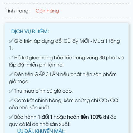
Tình trạng:
Còn hàng
DỊCH VỤ ĐI KÈM:
✅
Giá trên áp dụng đổi CŨ lấy MỚI - Mua 1 tặng
1.
✅
Hỗ trợ giao hàng hỏa tốc trong vòng 30 phút và
lắp đặt miễn phí tận nơi.
✅
Đền tiền GẤP 3 LẦN nếu phát hiện sản phẩm
giả mạo.
✅
Thu mua bình cũ giá cao.
✅
Cam kết chính hãng, kèm chứng chỉ CO+CQ
của nhà sản xuất
✅
Bảo hành
1 đổi 1
hoặc
hoàn tiền 100%
khi ắc
quy có lỗi do nhà sản xuất.
ƯU ĐÃI, KHUYẾN MÃI: