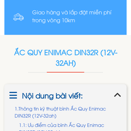
Giao hàng và lắp đặt miễn phí
trong vòng 10km
ẮC QUY ENIMAC DIN32R (12V-
32AH)
Nội dung bài viết:
1.Thông tin kỹ thuật bình Ắc Quy Enimac
DIN32R (12V-32ah)
1.1: Ưu điểm của bình Ắc Quy Enimac