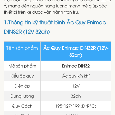
Ý, mang đến nguồn năng lượng mạnh mẽ giúp các
thiết bị trên xe được vận hành trơn tru.
1.Thông tin kỹ thuật bình Ắc Quy Enimac
DIN32R (12V-32ah)
Tên sản phẩm
Ắc Quy Enimac DIN32R (12V-
32ah)
Mã sản phẩm
Enimac DIN32
Kiểu ắc quy
Ắc quy kín khí
Điện áp
12V
Dung lượng
32ah
Quy Cách
195*127*199 (D*R*C)