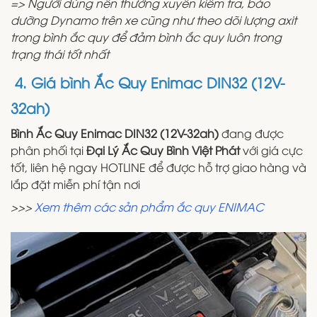
=> Người dùng nên thường xuyên kiểm tra, bảo
dưỡng Dynamo trên xe cũng như theo dõi lượng axit
trong bình ắc quy để đảm bình ắc quy luôn trong
trạng thái tốt nhất
4
.
Giá bình Ắc Quy Enimac DIN32 (12V-
32ah)
Bình Ắc Quy Enimac DIN32 (12V-32ah)
đang được
phân phối tại
Đại Lý Ắc Quy Bình Việt Phát
với giá cực
tốt, liên hệ ngay HOTLINE để được hỗ trợ giao hàng và
lắp đặt miễn phí tận nơi
>>>
Xem thêm các sản phẩm ắc quy ENIMAC