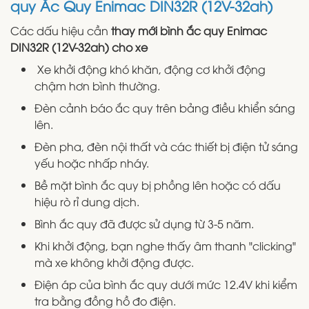
quy Ắc Quy Enimac DIN32R (12V-32ah)
Các dấu hiệu cần
thay mới bình ắc quy Enimac
DIN32R (12V-32ah) cho xe
Xe khởi động khó khăn, động cơ khởi động
chậm hơn bình thường.
Đèn cảnh báo ắc quy trên bảng điều khiển sáng
lên.
Đèn pha, đèn nội thất và các thiết bị điện tử sáng
yếu hoặc nhấp nháy.
Bề mặt bình ắc quy bị phồng lên hoặc có dấu
hiệu rò rỉ dung dịch.
Bình ắc quy đã được sử dụng từ 3-5 năm.
Khi khởi động, bạn nghe thấy âm thanh "clicking"
mà xe không khởi động được.
Điện áp của bình ắc quy dưới mức 12.4V khi kiểm
tra bằng đồng hồ đo điện.