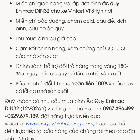
Miễn phí giao hàng và lắp đặt bình
ắc quy
Enimac DIN32 cho xe Vinfast VF3
tận nơi
Miễn phí bảo dưỡng, châm acid, câu đề, kích
bình, cứu hộ ắc quy
Thu mua bình cũ giá cao
Cam kết chính hãng, kèm chứng chỉ CO+CQ
của nhà sản xuất
Chính sách hỗ trợ đổi trả hàng trong vòng 180-
365 ngày nếu ắc quy có lỗi do nhà sản xuất
Bảo hành
1 đổi 1
hoặc
hoàn tiền 100%
khi ắc quy
có lỗi do nhà sản xuất
Quý khách có nhu cầu mua bình Ắc Quy
Enimac
DIN32 (12V-32ah)
vui lòng liên hệ Hotline:
0987.396.499
- 0329.679.139
, đặt hàng trực tuyến qua
website:
www.acquybinhduong.com
, hoặc có thể
đến trực tiếp tại cửa hàng của chúng tôi theo các địa
chỉ dưới đây: