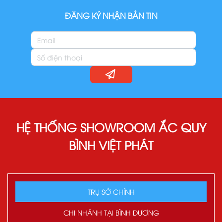
ĐĂNG KÝ NHẬN BẢN TIN
HỆ THỐNG SHOWROOM ẮC QUY
BÌNH VIỆT PHÁT
TRỤ SỞ CHÍNH
CHI NHÁNH TẠI BÌNH DƯƠNG