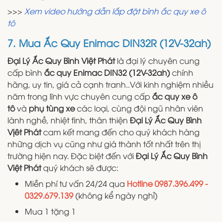
>>>
Xem video hướng dẫn lắp đặt bình ắc quy xe ô
tô
7. Mua Ắc Quy Enimac DIN32R (12V-32ah)
Đại Lý Ắc Quy Bình Việt Phát
là đại lý chuyên cung
cấp bình
ắc quy Enimac DIN32 (12V-32ah)
chính
hãng, uy tin, giá cả cạnh tranh..Với kinh nghiệm nhiều
năm trong lĩnh vực chuyên cung cấp
ắc quy xe ô
tô
và
phụ tùng xe
các loại, cùng đội ngũ nhân viên
lành nghề, nhiệt tình, thân thiện
Đại Lý Ắc Quy Bình
Vịêt Phát
cam kết mang đến cho quý khách hàng
những dịch vụ cũng như giá thành tốt nhất trên thị
trường hiện nay. Đặc biệt đến với
Đại Lý Ắc Quy Bình
Việt Phát
quý khách sẽ được:
Miễn phí tư vấn 24/24 qua
Hotline 0987.396.499 -
0329.679.139
(không kể ngày nghỉ)
Mua 1 tặng 1