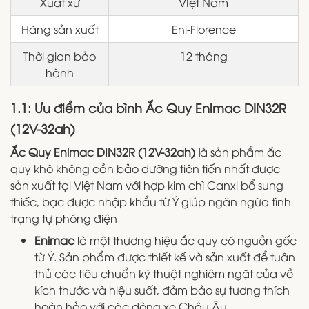
Xuất xứ
VIệt Nam
Hàng sản xuất
Eni-Florence
Thời gian bảo
12 tháng
hành
1.1: Ưu điểm của bình Ắc Quy Enimac DIN32R
(12V-32ah)
Ắc Quy Enimac DIN32R (12V-32ah) l
à sản phẩm ắc
quy khô không cần bảo dưỡng tiên tiến nhất được
sản xuất tại Việt Nam với hợp kim chì Canxi bổ sung
thiếc, bạc được nhập khẩu từ Ý giúp ngăn ngừa tình
trạng tự phóng điện
Enimac
là một thương hiệu ắc quy có nguồn gốc
từ Ý. Sản phẩm được thiết kế và sản xuất để tuân
thủ các tiêu chuẩn kỹ thuật nghiêm ngặt của về
kích thước và hiệu suất, đảm bảo sự tương thích
hoàn hảo với các dòng xe Châu Âu.