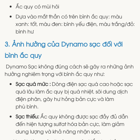
Ắc quy có mùi hôi
Dựa vào mắt thần có trên bình ắc quy: màu
xanh: tốt, màu đen: bình yếu điện, màu trắng/đỏ:
bình hư
3. Ảnh hưởng của Dynamo sạc đối với
bình ắc quy
Dynamo Sạc không đúng cách sẽ gây ra những ảnh
hưởng nghiêm trọng với bình ắc quy như:
Sạc quá mức :
Dòng điện sạc quá cao hoặc sạc
quá lâu làm ắc quy bị quá nhiệt, sôi dung dịch
điện phân, gây hư hỏng bản cực và làm
phù bình.
Sạc thiếu:
Ắc quy không được sạc đầy đủ dẫn
đến hiện tượng sulfat hóa bản cực, làm giảm
dung lượng và khả năng nhận sạc.