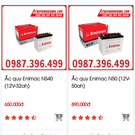
Ắc quy Enimac NS40
Ắc quy Enimac N50 (12V-
(12V-32ah)
50ah)
650.000đ
890.000đ