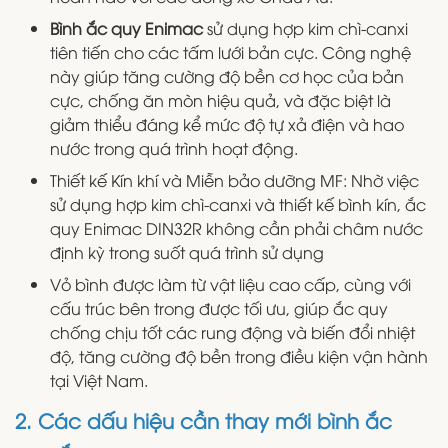
Bình ắc quy Enimac
sử dụng hợp kim chì-canxi
tiên tiến cho các tấm lưới bản cực. Công nghệ
này giúp tăng cường độ bền cơ học của bản
cực, chống ăn mòn hiệu quả, và đặc biệt là
giảm thiểu đáng kể mức độ tự xả điện và hao
nước trong quá trình hoạt động.
Thiết kế Kín khí và Miễn bảo dưỡng MF: Nhờ việc
sử dụng hợp kim chì-canxi và thiết kế bình kín, ắc
quy Enimac DIN32R không cần phải châm nước
định kỳ trong suốt quá trình sử dụng
Vỏ bình được làm từ vật liệu cao cấp, cùng với
cấu trúc bên trong được tối ưu, giúp ắc quy
chống chịu tốt các rung động và biến đổi nhiệt
độ, tăng cường độ bền trong điều kiện vận hành
tại Việt Nam.
2. Các dấu hiệu cần thay mới bình ắc