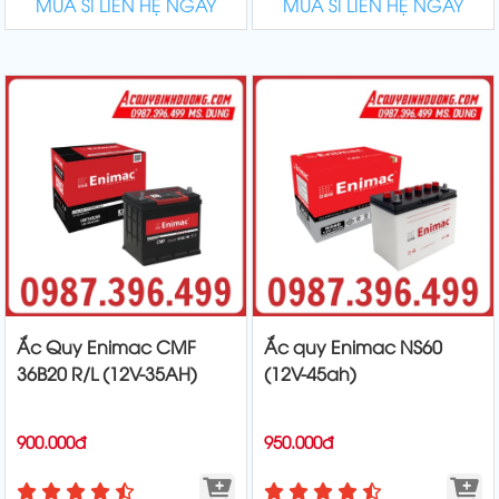
MUA SỈ LIÊN HỆ NGAY
MUA SỈ LIÊN HỆ NGAY
Ắc Quy Enimac CMF
Ắc quy Enimac NS60
36B20 R/L (12V-35AH)
(12V-45ah)
900.000đ
950.000đ