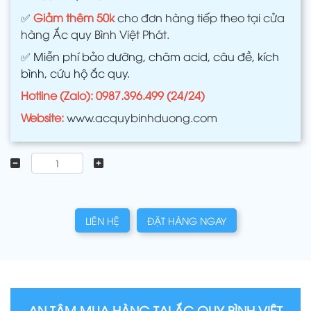
✅
Giảm thêm 50k
cho đơn hàng tiếp theo tại cửa
hàng Ắc quy Bình Việt Phát.
✅
Miễn phí bảo dưỡng, châm acid, câu đề, kích
bình, cứu hộ ắc quy.
Hotline (Zalo): 0987.396.499 (24/24)
Website:
www.acquybinhduong.com
LIÊN HỆ
ĐẶT HÀNG NGAY
AN TÂM MUA HÀNG TẠI ẮC QUY BÌNH VIỆT